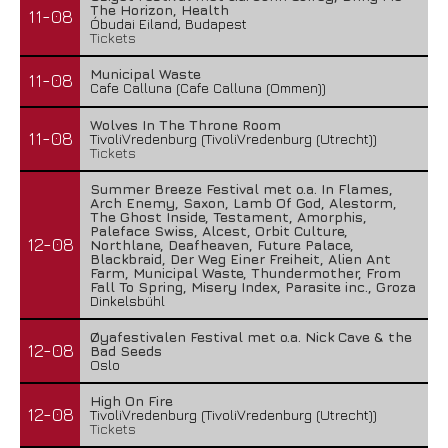
The Horizon, Health
11-08
Óbudai Eiland, Budapest
Tickets
Municipal Waste
11-08
Cafe Calluna (Cafe Calluna (Ommen))
Wolves In The Throne Room
11-08
TivoliVredenburg (TivoliVredenburg (Utrecht))
Tickets
Summer Breeze Festival met o.a. In Flames,
Arch Enemy, Saxon, Lamb Of God, Alestorm,
The Ghost Inside, Testament, Amorphis,
Paleface Swiss, Alcest, Orbit Culture,
12-08
Northlane, Deafheaven, Future Palace,
Blackbraid, Der Weg Einer Freiheit, Alien Ant
Farm, Municipal Waste, Thundermother, From
Fall To Spring, Misery Index, Parasite inc., Groza
Dinkelsbühl
Øyafestivalen Festival met o.a. Nick Cave & the
12-08
Bad Seeds
Oslo
High On Fire
12-08
TivoliVredenburg (TivoliVredenburg (Utrecht))
Tickets