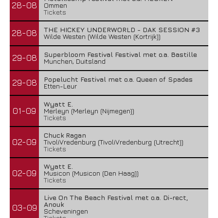
28-08
Ommen
Tickets
THE HICKEY UNDERWORLD - DAK SESSION #3
28-08
Wilde Westen (Wilde Westen (Kortrijk))
Superbloom Festival Festival met o.a. Bastille
29-08
Munchen, Duitsland
Popelucht Festival met o.a. Queen of Spades
29-08
Etten-Leur
Wyatt E.
01-09
Merleyn (Merleyn (Nijmegen))
Tickets
Chuck Ragan
02-09
TivoliVredenburg (TivoliVredenburg (Utrecht))
Tickets
Wyatt E.
02-09
Musicon (Musicon (Den Haag))
Tickets
Live On The Beach Festival met o.a. Di-rect,
Anouk
03-09
Scheveningen
Tickets