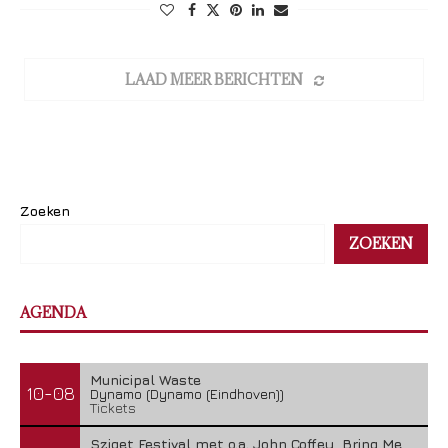
LAAD MEER BERICHTEN
Zoeken
ZOEKEN
AGENDA
Municipal Waste
10-08
Dynamo (Dynamo (Eindhoven))
Tickets
Sziget Festival met o.a. John Coffey, Bring Me