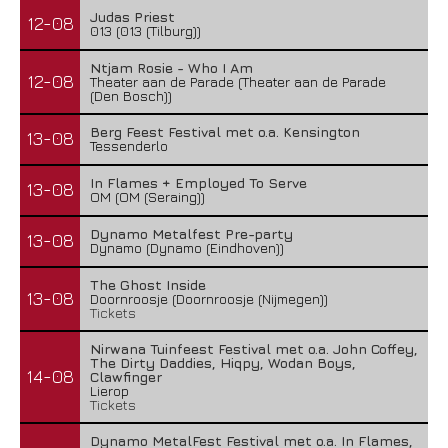
Judas Priest
12-08
013 (013 (Tilburg))
Ntjam Rosie - Who I Am
12-08
Theater aan de Parade (Theater aan de Parade
(Den Bosch))
Berg Feest Festival met o.a. Kensington
13-08
Tessenderlo
In Flames + Employed To Serve
13-08
OM (OM (Seraing))
Dynamo Metalfest Pre-party
13-08
Dynamo (Dynamo (Eindhoven))
The Ghost Inside
13-08
Doornroosje (Doornroosje (Nijmegen))
Tickets
Nirwana Tuinfeest Festival met o.a. John Coffey,
The Dirty Daddies, Hiqpy, Wodan Boys,
14-08
Clawfinger
Lierop
Tickets
Dynamo MetalFest Festival met o.a. In Flames,