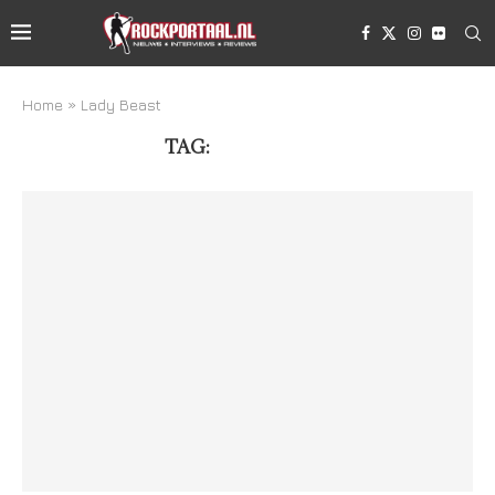
Home
»
Lady Beast
TAG:
LADY BEAST