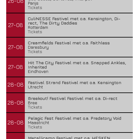
26-08
Parijs
Tickets
CuliNESSE Festival met o.a. Kensington, Di-
rect, The Dirty Daddies
27-08
Rotterdam
Tickets
Creamfields Festival met o.a. Faithless
27-08
Daresbury
Tickets
Hit The City Festival met o.a. Snapped Ankles,
27-08
Inherited
Eindhoven
Festival Strand Festival met o.a. Kensington
28-08
Utrecht
Breekout! Festival Festival met o.a. Di-rect
28-08
Bree
Tickets
Pelagic Fest Festival met o.a. Predatory Void
28-08
Maastricht
Tickets
Metallicamp Festival met o.a. HESKEN