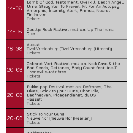
Lamb Of God, Testament, Overkill, Death Angel,
Urne, Slaughter To Prevail, Fit For An Autopsy,
14-08
Amorphis, Insanity Alert, Primus, Necrot
Eindhoven
Tickets
Zeeltje Rock Festival met o.a. Up The Irons
14-08
Deest
Alcest
18-08
TivoliVredenburg (TivoliVredenburg (Utrecht))
Tickets
Cabaret Vert Festival met o.a. Nick Cave & the
Bad Seeds, Deftones, Body Count feat. Ice-T
20-08
Charleville-Mézières
Tickets
Pukkelpop Festival met o.a. Deftones, The
Hives, Stick to your Guns, Chat Pile,
20-08
Deafheaven, Ploegendienst, dEUS
Hasselt
Tickets
Stick To Your Guns
20-08
Nieuwe Nor (Nieuwe Nor (Heerlen))
Tickets
Wolfmother