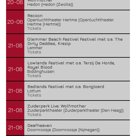
20-08
Hedon (Hedon (Zwolle))
Racoon
Openluchttheater Hertme (Openluchttheater
20-08
Hertme (Hertme))
Tickets
Glemmer Beach Festival Festival met o.a. The
Dirty Daddies, Krezip
21-08
Lemmer
Tickets
Lowlands Festival met o.a. Terzij De Horde,
Royal Blood
21-08
Biddinghuizen
Tickets
Badlands Festival met o.a. Bongloard
21-08
Lottum
Tickets
Zuiderpark Live: Wolfmother
21-08
Zuiderparktheater (Zuiderparktheater (Den Haag))
Tickets
Deafheaven
21-08
Doornroosje (Doornroosje (Nijmegen))