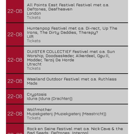
All Points East Festival Festival met o.a.
Deftones, Deafheaven
22-08
London
Tickets
Huntenpop Festival met o.a. Di-rect, Up The
Irons, The Dirty Daddies, Therapy?
22-08
Ulft
Tickets
DUISTER COLLECTIEF Festival met o.a. Sun
Worship, Doodseskader, Alkerdeel, Ggu:ll,
22-08
Modder, Terzij De Horde
Utrecht
Tickets
Waailand Outdoor Festival met o.a. Ruthless
22-08
Made
Cryptosis
22-08
Iduna (Iduna (Drachten))
Wolfmother
22-08
Muziekgieterij (Muziekgieterij (Maastricht))
Tickets
Rock en Seine Festival met o.a. Nick Cave & the
Bad Seeds, Deftones, Interpol