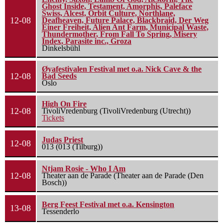
Ghost Inside, Testament, Amorphis, Paleface
Swiss, Alcest, Orbit Culture, Northlane,
12-08
Deafheaven, Future Palace, Blackbraid, Der Weg
Einer Freiheit, Alien Ant Farm, Municipal Waste,
Thundermother, From Fall To Spring, Misery
Index, Parasite inc., Groza
Dinkelsbühl
Øyafestivalen Festival met o.a. Nick Cave & the
12-08
Bad Seeds
Oslo
High On Fire
12-08
TivoliVredenburg (TivoliVredenburg (Utrecht))
Tickets
Judas Priest
12-08
013 (013 (Tilburg))
Ntjam Rosie - Who I Am
12-08
Theater aan de Parade (Theater aan de Parade (Den
Bosch))
Berg Feest Festival met o.a. Kensington
13-08
Tessenderlo