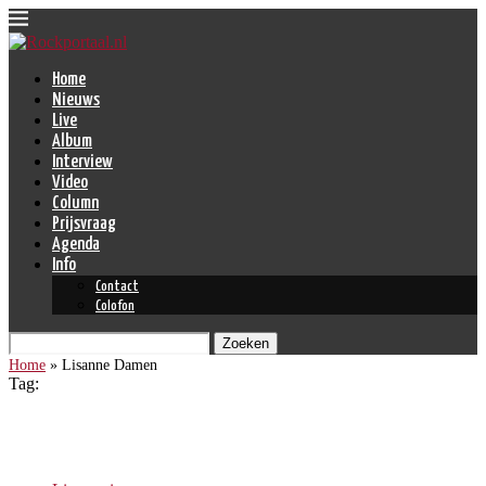
Home
Nieuws
Live
Album
Interview
Video
Column
Prijsvraag
Agenda
Info
Contact
Colofon
Zoeken
Home
»
Lisanne Damen
Tag:
Lisanne Damen