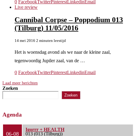
0
Facebook
Twitter
Pinterest
Linkedin
Email
Live review
Cannibal Corpse – Poppodium 013
(Tilburg) 11/05/2016
14 mei 2016
2 minuten leestijd
Het is woensdag avond als we naar de kleine zaal,
tegenwoordig Jupiler zaal, van de …
0
Facebook
Twitter
Pinterest
Linkedin
Email
Laad meer berichten
Zoeken
Zoeken
Agenda
Igorrr + HEALTH
06-08
013 (013 (Tilburg))