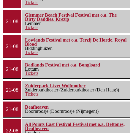
Tickets
Glemmer Beach Festival Festival met o.a. The
Dirty Daddies, Krezip
21-08
Lemmer
Tickets
Lowlands Festival met o.a. Terzij De Horde, Royal
Blood
21-08
Biddinghuizen
Tickets
Badlands Festival met o.a. Bongloard
21-08
Lottum
Tickets
Zuiderpark Live: Wolfmother
21-08
Zuiderparktheater (Zuiderparktheater (Den Haag))
Tickets
Deafheaven
21-08
Doornroosje (Doornroosje (Nijmegen))
All Points East Festival Festival met o.a. Deftones,
Deafheaven
22-08
London