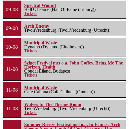
Spectral Wound
09-08
Hall Of Fame (Hall Of Fame (Tilburg))
Tickets
Arch Enemy
09-08
TivoliVredenburg (TivoliVredenburg (Utrecht))
Municipal Waste
10-08
Dynamo (Dynamo (Eindhoven))
Tickets
Sziget Festival met o.a. John Coffey, Bring Me The
Horizon, Health
11-08
Óbudai Eiland, Budapest
Tickets
Municipal Waste
11-08
Cafe Calluna (Cafe Calluna (Ommen))
Wolves In The Throne Room
11-08
TivoliVredenburg (TivoliVredenburg (Utrecht))
Tickets
Summer Breeze Festival met o.a. In Flames, Arch
Enemy, Saxon, Lamb Of God, Alestorm, The