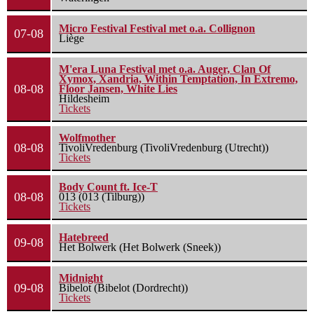
Micro Festival Festival met o.a. Collignon
07-08
Liège
M'era Luna Festival met o.a. Auger, Clan Of
Xymox, Xandria, Within Temptation, In Extremo,
08-08
Floor Jansen, White Lies
Hildesheim
Tickets
Wolfmother
08-08
TivoliVredenburg (TivoliVredenburg (Utrecht))
Tickets
Body Count ft. Ice-T
08-08
013 (013 (Tilburg))
Tickets
Hatebreed
09-08
Het Bolwerk (Het Bolwerk (Sneek))
Midnight
09-08
Bibelot (Bibelot (Dordrecht))
Tickets