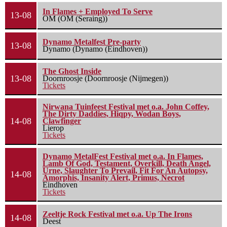
In Flames + Employed To Serve
13-08
OM (OM (Seraing))
Dynamo Metalfest Pre-party
13-08
Dynamo (Dynamo (Eindhoven))
The Ghost Inside
13-08
Doornroosje (Doornroosje (Nijmegen))
Tickets
Nirwana Tuinfeest Festival met o.a. John Coffey,
The Dirty Daddies, Hiqpy, Wodan Boys,
14-08
Clawfinger
Lierop
Tickets
Dynamo MetalFest Festival met o.a. In Flames,
Lamb Of God, Testament, Overkill, Death Angel,
Urne, Slaughter To Prevail, Fit For An Autopsy,
14-08
Amorphis, Insanity Alert, Primus, Necrot
Eindhoven
Tickets
Zeeltje Rock Festival met o.a. Up The Irons
14-08
Deest