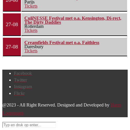
26-08
Parijs
Tickets
CuliNESSE Festival met o.a. Kensington, Di-rect,
The Dirty Daddies
27-08
Rotterdam
Tickets
Creamfields Festival met o.a. Faithless
27-08
Daresbury
Tickets
Facebook
Twitter
Instagram
Flickr
@2023 - All Right Reserved. Designed and Developed by
Harm
Lourenssen