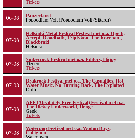
Tickets
Panzerfaust
06-08
Poppodium Volt (Poppodium Volt (Sittard))
Hellsinki Metal Festival Festival met o.a. Opeth,
Accept, Bloodbath, Triptykon, The Kovenant,
07-08
Blackbraid
Helsinki
Suikerrock Festival met o.a. Editors, Hiqpy
07-08
Tienen
Tickets
Brakrock Festival met o.a. The Casualties, Hot
07-08
Water Music, No Turning Back, The Exploited
Duffel
AFF (Absolutely Free Festival) Festival met o.a.
The Hickey Underworld, Henge
07-08
Genk
Tickets
Waterpop Festival met o.a. Wodan Boys,
07-08
Collignon
Wateringen