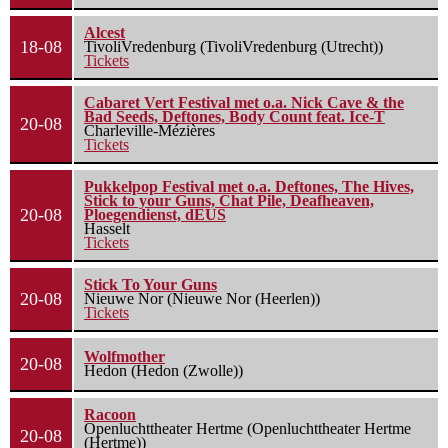
Alcest
18-08
TivoliVredenburg (TivoliVredenburg (Utrecht))
Tickets
Cabaret Vert Festival met o.a. Nick Cave & the
Bad Seeds, Deftones, Body Count feat. Ice-T
20-08
Charleville-Mézières
Tickets
Pukkelpop Festival met o.a. Deftones, The Hives,
Stick to your Guns, Chat Pile, Deafheaven,
20-08
Ploegendienst, dEUS
Hasselt
Tickets
Stick To Your Guns
20-08
Nieuwe Nor (Nieuwe Nor (Heerlen))
Tickets
Wolfmother
20-08
Hedon (Hedon (Zwolle))
Racoon
Openluchttheater Hertme (Openluchttheater Hertme
20-08
(Hertme))