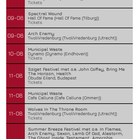
Tickets
Spectral Wound
09-08
Hall Of Fame (Hall Of Fame (Tilburg))
Tickets
Arch Enemy
09-08
TivoliVredenburg (TivoliVredenburg (Utrecht))
Municipal Waste
10-08
Dynamo (Dynamo (Eindhoven))
Tickets
Sziget Festival met o.a. John Coffey, Bring Me
The Horizon, Health
11-08
Óbudai Eiland, Budapest
Tickets
Municipal Waste
11-08
Cafe Calluna (Cafe Calluna (Ommen))
Wolves In The Throne Room
11-08
TivoliVredenburg (TivoliVredenburg (Utrecht))
Tickets
Summer Breeze Festival met o.a. In Flames,
Arch Enemy, Saxon, Lamb Of God, Alestorm,
The Ghost Inside, Testament, Amorphis,