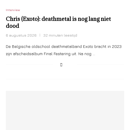
Interview
Chris (Exoto): deathmetal is nog lang niet
dood
6 augustus 2026
32 minuten leestijd
De Belgische oldschool deathmetalband Exoto bracht in 2023
zijn afscheidsalbum Final Festering uit. Na nog …