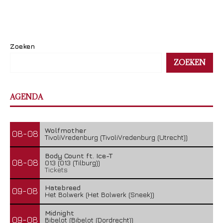
Zoeken
ZOEKEN
AGENDA
Wolfmother
08-08
TivoliVredenburg (TivoliVredenburg (Utrecht))
Body Count ft. Ice-T
08-08
013 (013 (Tilburg))
Tickets
Hatebreed
09-08
Het Bolwerk (Het Bolwerk (Sneek))
Midnight
09-08
Bibelot (Bibelot (Dordrecht))