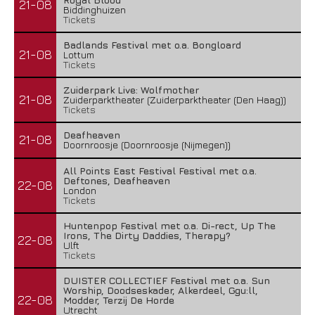
21-08
Biddinghuizen
Tickets
Badlands Festival met o.a. Bongloard
21-08
Lottum
Tickets
Zuiderpark Live: Wolfmother
21-08
Zuiderparktheater (Zuiderparktheater (Den Haag))
Tickets
Deafheaven
21-08
Doornroosje (Doornroosje (Nijmegen))
All Points East Festival Festival met o.a.
Deftones, Deafheaven
22-08
London
Tickets
Huntenpop Festival met o.a. Di-rect, Up The
Irons, The Dirty Daddies, Therapy?
22-08
Ulft
Tickets
DUISTER COLLECTIEF Festival met o.a. Sun
Worship, Doodseskader, Alkerdeel, Ggu:ll,
22-08
Modder, Terzij De Horde
Utrecht