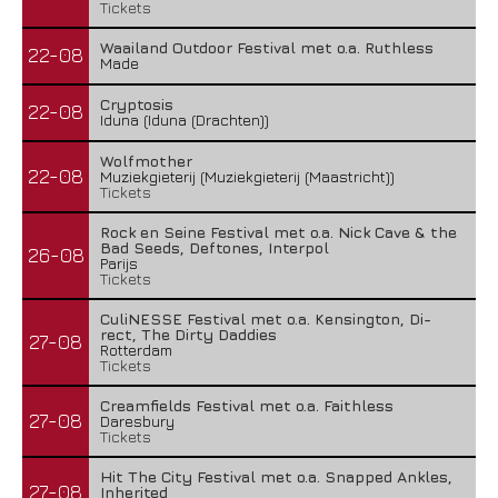
Tickets
Waailand Outdoor Festival met o.a. Ruthless
22-08
Made
Cryptosis
22-08
Iduna (Iduna (Drachten))
Wolfmother
22-08
Muziekgieterij (Muziekgieterij (Maastricht))
Tickets
Rock en Seine Festival met o.a. Nick Cave & the
Bad Seeds, Deftones, Interpol
26-08
Parijs
Tickets
CuliNESSE Festival met o.a. Kensington, Di-
rect, The Dirty Daddies
27-08
Rotterdam
Tickets
Creamfields Festival met o.a. Faithless
27-08
Daresbury
Tickets
Hit The City Festival met o.a. Snapped Ankles,
27-08
Inherited