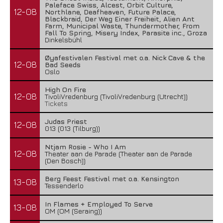
Paleface Swiss, Alcest, Orbit Culture,
12-08
Northlane, Deafheaven, Future Palace,
Blackbraid, Der Weg Einer Freiheit, Alien Ant
Farm, Municipal Waste, Thundermother, From
Fall To Spring, Misery Index, Parasite inc., Groza
Dinkelsbühl
Øyafestivalen Festival met o.a. Nick Cave & the
12-08
Bad Seeds
Oslo
High On Fire
12-08
TivoliVredenburg (TivoliVredenburg (Utrecht))
Tickets
Judas Priest
12-08
013 (013 (Tilburg))
Ntjam Rosie - Who I Am
12-08
Theater aan de Parade (Theater aan de Parade
(Den Bosch))
Berg Feest Festival met o.a. Kensington
13-08
Tessenderlo
In Flames + Employed To Serve
13-08
OM (OM (Seraing))