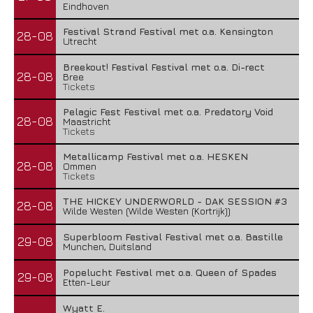
Eindhoven
Festival Strand Festival met o.a. Kensington
28-08
Utrecht
Breekout! Festival Festival met o.a. Di-rect
28-08
Bree
Tickets
Pelagic Fest Festival met o.a. Predatory Void
28-08
Maastricht
Tickets
Metallicamp Festival met o.a. HESKEN
28-08
Ommen
Tickets
THE HICKEY UNDERWORLD - DAK SESSION #3
28-08
Wilde Westen (Wilde Westen (Kortrijk))
Superbloom Festival Festival met o.a. Bastille
29-08
Munchen, Duitsland
Popelucht Festival met o.a. Queen of Spades
29-08
Etten-Leur
Wyatt E.