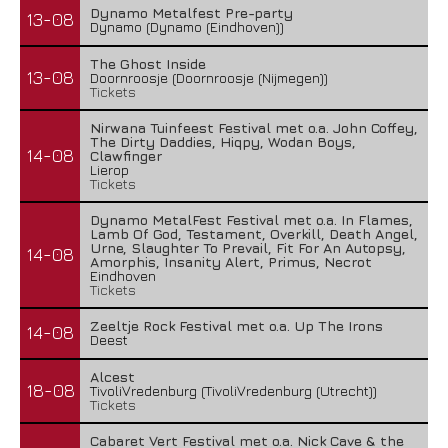
Dynamo Metalfest Pre-party
13-08
Dynamo (Dynamo (Eindhoven))
The Ghost Inside
13-08
Doornroosje (Doornroosje (Nijmegen))
Tickets
Nirwana Tuinfeest Festival met o.a. John Coffey,
The Dirty Daddies, Hiqpy, Wodan Boys,
14-08
Clawfinger
Lierop
Tickets
Dynamo MetalFest Festival met o.a. In Flames,
Lamb Of God, Testament, Overkill, Death Angel,
Urne, Slaughter To Prevail, Fit For An Autopsy,
14-08
Amorphis, Insanity Alert, Primus, Necrot
Eindhoven
Tickets
Zeeltje Rock Festival met o.a. Up The Irons
14-08
Deest
Alcest
18-08
TivoliVredenburg (TivoliVredenburg (Utrecht))
Tickets
Cabaret Vert Festival met o.a. Nick Cave & the