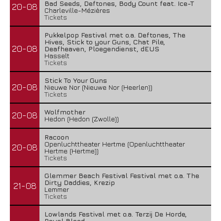
Bad Seeds, Deftones, Body Count feat. Ice-T
20-08
Charleville-Mézières
Tickets
Pukkelpop Festival met o.a. Deftones, The
Hives, Stick to your Guns, Chat Pile,
20-08
Deafheaven, Ploegendienst, dEUS
Hasselt
Tickets
Stick To Your Guns
20-08
Nieuwe Nor (Nieuwe Nor (Heerlen))
Tickets
Wolfmother
20-08
Hedon (Hedon (Zwolle))
Racoon
Openluchttheater Hertme (Openluchttheater
20-08
Hertme (Hertme))
Tickets
Glemmer Beach Festival Festival met o.a. The
Dirty Daddies, Krezip
21-08
Lemmer
Tickets
Lowlands Festival met o.a. Terzij De Horde,
Royal Blood