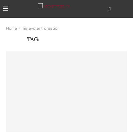
Home
»
malevolent creation
TAG:
MALEVOLENT CREATION