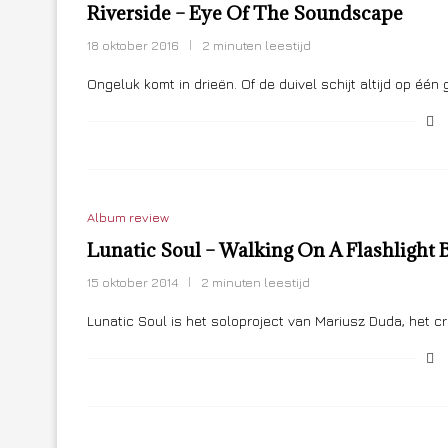
Riverside – Eye Of The Soundscape
18 oktober 2016
2 minuten leestijd
Ongeluk komt in drieën. Of de duivel schijt altijd op één
Album review
Lunatic Soul – Walking On A Flashlight
15 oktober 2014
2 minuten leestijd
Lunatic Soul is het soloproject van Mariusz Duda, het c