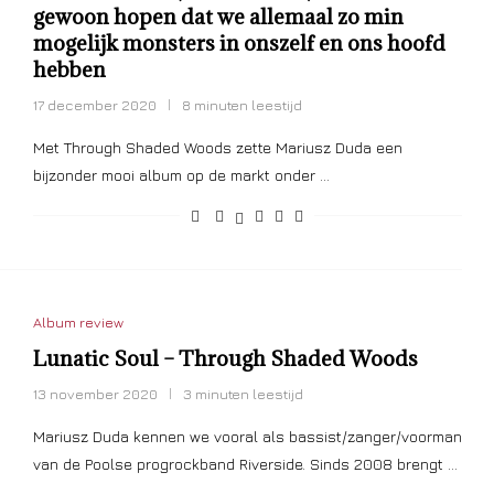
gewoon hopen dat we allemaal zo min
mogelijk monsters in onszelf en ons hoofd
hebben
17 december 2020
8 minuten leestijd
Met Through Shaded Woods zette Mariusz Duda een
bijzonder mooi album op de markt onder …
Album review
Lunatic Soul – Through Shaded Woods
13 november 2020
3 minuten leestijd
Mariusz Duda kennen we vooral als bassist/zanger/voorman
van de Poolse progrockband Riverside. Sinds 2008 brengt …