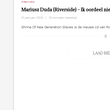
Interview
Mariusz Duda (Riverside) – Ik oordeel ni
21 januari 2013
13 minuten leestijd
Shrine Of New Generation Slaves is de nieuwe cd van Riv
LAAD ME