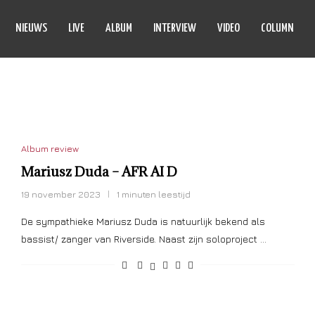
NIEUWS
LIVE
ALBUM
INTERVIEW
VIDEO
COLUMN
RIUSZ DUDA
Album review
Mariusz Duda – AFR AI D
19 november 2023
1 minuten leestijd
De sympathieke Mariusz Duda is natuurlijk bekend als
bassist/ zanger van Riverside. Naast zijn soloproject …