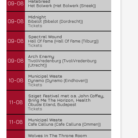
Hatebreed
09-08
Het Bolwerk (Het Bolwerk (Sneek))
Midnight
09-08
Bibelot (Bibelot (Dordrecht))
Tickets
Spectral Wound
09-08
Hall Of Fame (Hall Of Fame (Tilburg))
Tickets
Arch Enemy
09-08
TivoliVredenburg (TivoliVredenburg
(Utrecht))
Municipal Waste
10-08
Dynamo (Dynamo (Eindhoven))
Tickets
Sziget Festival met o.a. John Coffey,
Bring Me The Horizon, Health
11-08
Óbudai Eiland, Budapest
Tickets
Municipal Waste
11-08
Cafe Calluna (Cafe Calluna (Ommen))
Wolves In The Throne Room