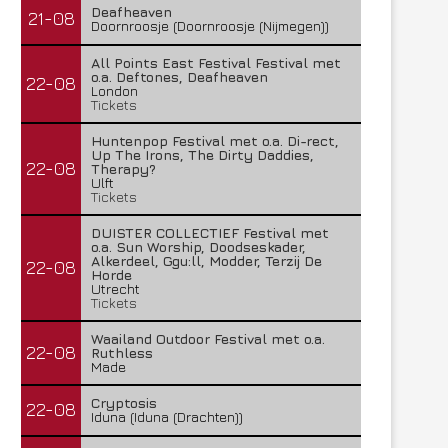
Deafheaven
21-08
Doornroosje (Doornroosje (Nijmegen))
All Points East Festival Festival met
o.a. Deftones, Deafheaven
22-08
London
Tickets
Huntenpop Festival met o.a. Di-rect,
Up The Irons, The Dirty Daddies,
22-08
Therapy?
Ulft
Tickets
DUISTER COLLECTIEF Festival met
o.a. Sun Worship, Doodseskader,
Alkerdeel, Ggu:ll, Modder, Terzij De
22-08
Horde
Utrecht
Tickets
Waailand Outdoor Festival met o.a.
22-08
Ruthless
Made
Cryptosis
22-08
Iduna (Iduna (Drachten))