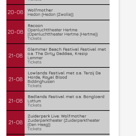
Wolfmother
20-08
Hedon (Hedon (Zwolle))
Racoon
Openluchttheater Hertme
20-08
(Openluchttheater Hertme (Hertme))
Tickets
Glemmer Beach Festival Festival met
o.a. The Dirty Daddies, Krezip
21-08
Lemmer
Tickets
Lowlands Festival met o.a. Terzij De
Horde, Royal Blood
21-08
Biddinghuizen
Tickets
Badlands Festival met o.a. Bongloard
21-08
Lottum
Tickets
Zuiderpark Live: Wolfmother
Zuiderparktheater (Zuiderparktheater
21-08
(Den Haag))
Tickets