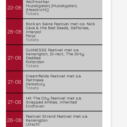
Wolfmother
Muziekgieterij (Muziekgieterij
22-08
(Maastricht))
Tickets
Rock en Seine Festival met o.a. Nick
Cave & the Bad Seeds, Deftones,
26-08
Interpol
Parijs
Tickets
CuliNESSE Festival met o.a.
Kensington, Di-rect, The Dirty
27-08
Daddies
Rotterdam
Tickets
Creamfields Festival met o.a.
Faithless
27-08
Daresbury
Tickets
Hit The City Festival met o.a.
27-08
Snapped Ankles, Inherited
Eindhoven
Festival Strand Festival met o.a.
28-08
Kensington
Utrecht