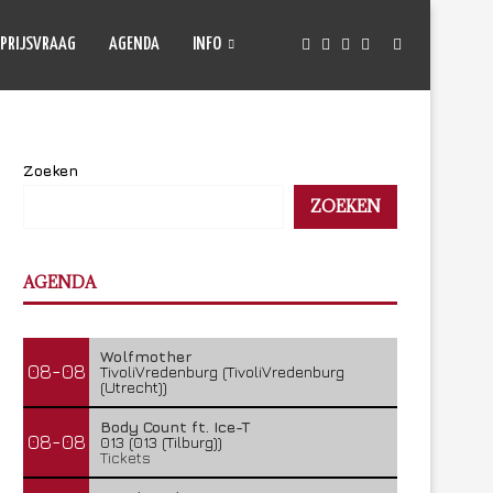
PRIJSVRAAG
AGENDA
INFO
Zoeken
ZOEKEN
AGENDA
Wolfmother
08-08
TivoliVredenburg (TivoliVredenburg
(Utrecht))
Body Count ft. Ice-T
08-08
013 (013 (Tilburg))
Tickets