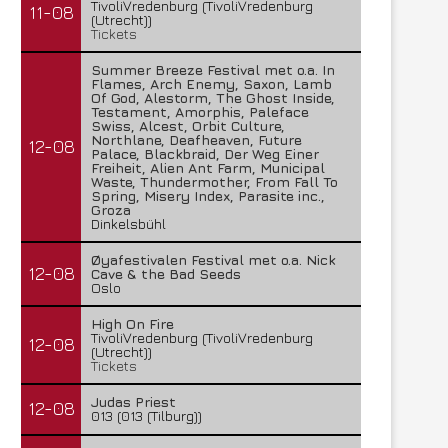
TivoliVredenburg (TivoliVredenburg
11-08
(Utrecht))
Tickets
Summer Breeze Festival met o.a. In
Flames, Arch Enemy, Saxon, Lamb
Of God, Alestorm, The Ghost Inside,
Testament, Amorphis, Paleface
Swiss, Alcest, Orbit Culture,
Northlane, Deafheaven, Future
12-08
Palace, Blackbraid, Der Weg Einer
Freiheit, Alien Ant Farm, Municipal
Waste, Thundermother, From Fall To
Spring, Misery Index, Parasite inc.,
Groza
Dinkelsbühl
Øyafestivalen Festival met o.a. Nick
12-08
Cave & the Bad Seeds
Oslo
High On Fire
TivoliVredenburg (TivoliVredenburg
12-08
(Utrecht))
Tickets
Judas Priest
12-08
013 (013 (Tilburg))