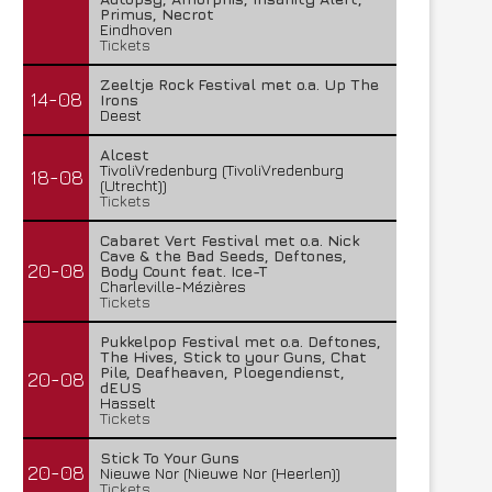
Primus, Necrot
Eindhoven
Tickets
Zeeltje Rock Festival met o.a. Up The
14-08
Irons
Deest
Alcest
TivoliVredenburg (TivoliVredenburg
18-08
(Utrecht))
Tickets
Cabaret Vert Festival met o.a. Nick
Cave & the Bad Seeds, Deftones,
20-08
Body Count feat. Ice-T
Charleville-Mézières
Tickets
Pukkelpop Festival met o.a. Deftones,
The Hives, Stick to your Guns, Chat
Pile, Deafheaven, Ploegendienst,
20-08
dEUS
Hasselt
Tickets
Stick To Your Guns
20-08
Nieuwe Nor (Nieuwe Nor (Heerlen))
Tickets