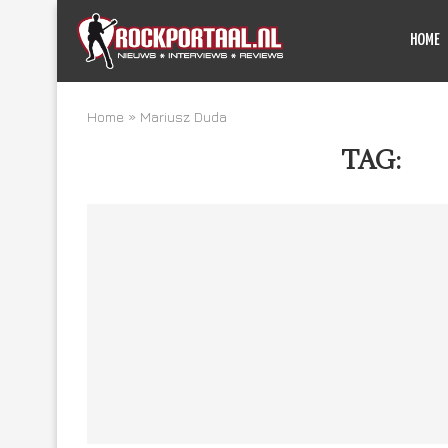
HOME
Home
»
Mariusz Duda
TAG:
MA