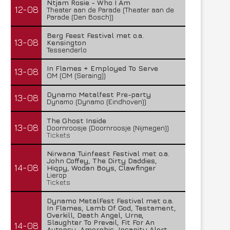
Ntjam Rosie - Who I Am
12-08
Theater aan de Parade (Theater aan de
Parade (Den Bosch))
Berg Feest Festival met o.a.
13-08
Kensington
Tessenderlo
In Flames + Employed To Serve
13-08
OM (OM (Seraing))
Dynamo Metalfest Pre-party
13-08
Dynamo (Dynamo (Eindhoven))
The Ghost Inside
13-08
Doornroosje (Doornroosje (Nijmegen))
Tickets
Nirwana Tuinfeest Festival met o.a.
John Coffey, The Dirty Daddies,
14-08
Hiqpy, Wodan Boys, Clawfinger
Lierop
Tickets
Dynamo MetalFest Festival met o.a.
In Flames, Lamb Of God, Testament,
Overkill, Death Angel, Urne,
Slaughter To Prevail, Fit For An
14-08
Autopsy, Amorphis, Insanity Alert,