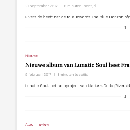
19 september 2017
0 minuten leestijd
Riverside heeft net de tour Towards The Blue Horizon afg
Nieuws
Nieuwe album van Lunatic Soul heet Fra
9 februari 2017
1 minuten leestijd
Lunatic Soul, het soloproject van Mariusz Duda (Riversid
Album review