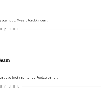
 grote hoop. Twee uitdrukkingen …
 Beam
reatieve brein achter de Poolse band …