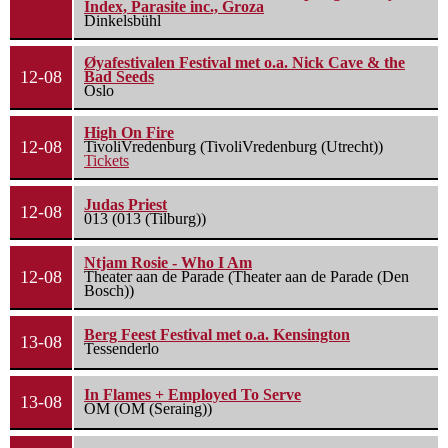
Index, Parasite inc., Groza
Dinkelsbühl
Øyafestivalen Festival met o.a. Nick Cave & the
12-08
Bad Seeds
Oslo
High On Fire
12-08
TivoliVredenburg (TivoliVredenburg (Utrecht))
Tickets
Judas Priest
12-08
013 (013 (Tilburg))
Ntjam Rosie - Who I Am
12-08
Theater aan de Parade (Theater aan de Parade (Den
Bosch))
Berg Feest Festival met o.a. Kensington
13-08
Tessenderlo
In Flames + Employed To Serve
13-08
OM (OM (Seraing))