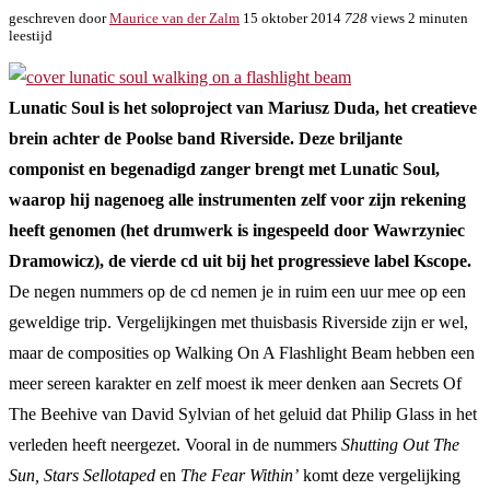
geschreven door
Maurice van der Zalm
15 oktober 2014
728
views
2 minuten
leestijd
Lunatic Soul is het soloproject van Mariusz Duda, het creatieve
brein achter de Poolse band Riverside. Deze briljante
componist en begenadigd zanger brengt met Lunatic Soul,
waarop hij nagenoeg alle instrumenten zelf voor zijn rekening
heeft genomen (het drumwerk is ingespeeld door Wawrzyniec
Dramowicz), de vierde cd uit bij het progressieve label Kscope.
De negen nummers op de cd nemen je in ruim een uur mee op een
geweldige trip. Vergelijkingen met thuisbasis Riverside zijn er wel,
maar de composities op Walking On A Flashlight Beam hebben een
meer sereen karakter en zelf moest ik meer denken aan Secrets Of
The Beehive van David Sylvian of het geluid dat Philip Glass in het
verleden heeft neergezet. Vooral in de nummers
Shutting Out The
Sun, Stars Sellotaped
en
The Fear Within’
komt deze vergelijking