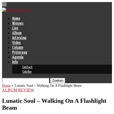
Home
Nieuws
Live
Album
Interview
Video
Column
Prijsvraag
Agenda
Info
Contact
Colofon
Zoeken
Home
»
Lunatic Soul – Walking On A Flashlight Beam
ALBUM REVIEW
Lunatic Soul – Walking On A Flashlight
Beam