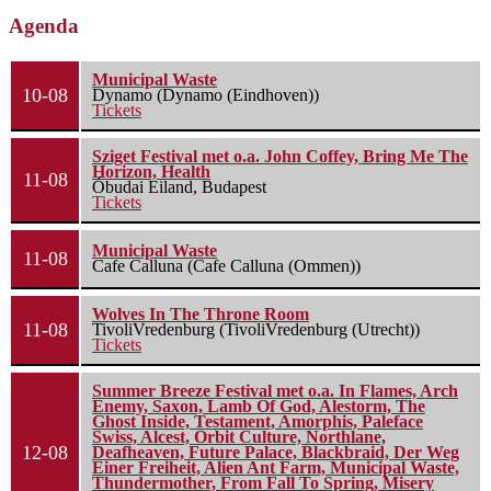
Agenda
Municipal Waste
10-08
Dynamo (Dynamo (Eindhoven))
Tickets
Sziget Festival met o.a. John Coffey, Bring Me The
Horizon, Health
11-08
Óbudai Eiland, Budapest
Tickets
Municipal Waste
11-08
Cafe Calluna (Cafe Calluna (Ommen))
Wolves In The Throne Room
11-08
TivoliVredenburg (TivoliVredenburg (Utrecht))
Tickets
Summer Breeze Festival met o.a. In Flames, Arch
Enemy, Saxon, Lamb Of God, Alestorm, The
Ghost Inside, Testament, Amorphis, Paleface
Swiss, Alcest, Orbit Culture, Northlane,
12-08
Deafheaven, Future Palace, Blackbraid, Der Weg
Einer Freiheit, Alien Ant Farm, Municipal Waste,
Thundermother, From Fall To Spring, Misery