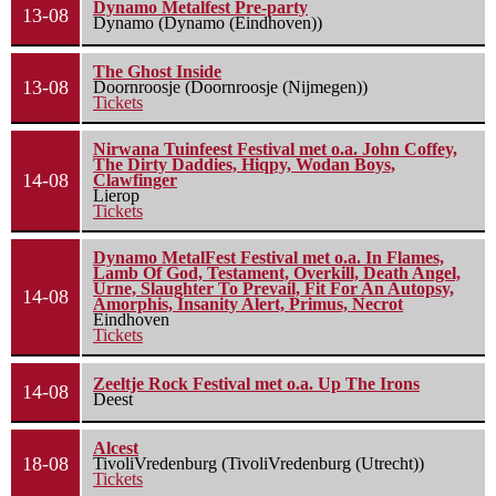
Dynamo Metalfest Pre-party
13-08
Dynamo (Dynamo (Eindhoven))
The Ghost Inside
13-08
Doornroosje (Doornroosje (Nijmegen))
Tickets
Nirwana Tuinfeest Festival met o.a. John Coffey,
The Dirty Daddies, Hiqpy, Wodan Boys,
14-08
Clawfinger
Lierop
Tickets
Dynamo MetalFest Festival met o.a. In Flames,
Lamb Of God, Testament, Overkill, Death Angel,
Urne, Slaughter To Prevail, Fit For An Autopsy,
14-08
Amorphis, Insanity Alert, Primus, Necrot
Eindhoven
Tickets
Zeeltje Rock Festival met o.a. Up The Irons
14-08
Deest
Alcest
18-08
TivoliVredenburg (TivoliVredenburg (Utrecht))
Tickets