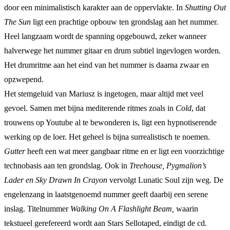
door een minimalistisch karakter aan de oppervlakte. In
Shutting Out
The Sun
ligt een prachtige opbouw ten grondslag aan het nummer.
Heel langzaam wordt de spanning opgebouwd, zeker wanneer
halverwege het nummer gitaar en drum subtiel ingevlogen worden.
Het drumritme aan het eind van het nummer is daarna zwaar en
opzwepend.
Het stemgeluid van Mariusz is ingetogen, maar altijd met veel
gevoel. Samen met bijna mediterende ritmes zoals in
Cold
, dat
trouwens op Youtube al te bewonderen is, ligt een hypnotiserende
werking op de loer. Het geheel is bijna surrealistisch te noemen.
Gutter
heeft een wat meer gangbaar ritme en er ligt een voorzichtige
technobasis aan ten grondslag. Ook in
Treehouse, Pygmalion’s
Lader en Sky Drawn In Crayon
vervolgt Lunatic Soul zijn weg. De
engelenzang in laatstgenoemd nummer geeft daarbij een serene
inslag. Titelnummer
Walking On A Flashlight Beam,
waarin
tekstueel gerefereerd wordt aan Stars Sellotaped, eindigt de cd.