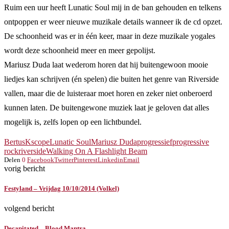
Ruim een uur heeft Lunatic Soul mij in de ban gehouden en telkens
ontpoppen er weer nieuwe muzikale details wanneer ik de cd opzet.
De schoonheid was er in één keer, maar in deze muzikale yogales
wordt deze schoonheid meer en meer gepolijst.
Mariusz Duda laat wederom horen dat hij buitengewoon mooie
liedjes kan schrijven (én spelen) die buiten het genre van Riverside
vallen, maar die de luisteraar moet horen en zeker niet onberoerd
kunnen laten. De buitengewone muziek laat je geloven dat alles
mogelijk is, zelfs lopen op een lichtbundel.
Bertus
Kscope
Lunatic Soul
Mariusz Duda
progressief
progressive
rock
riverside
Walking On A Flashlight Beam
Delen
0
Facebook
Twitter
Pinterest
Linkedin
Email
vorig bericht
Festyland – Vrijdag 10/10/2014 (Volkel)
volgend bericht
Decapitated – Blood Mantra