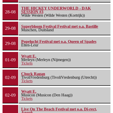
THE HICKEY UNDERWORLD - DAK
28-08
SESSION #3
Wilde Westen (Wilde Westen (Kortrijk))
Superbloom Festival Festival met o.a. Bastille
29-08
Munchen, Duitsland
Popelucht Festival met o.a. Queen of Spades
29-08
Etten-Leur
Wyatt E.
01-09
Merleyn (Merleyn (Nijmegen))
Tickets
Chuck Ragan
02-09
TivoliVredenburg (TivoliVredenburg (Utrecht))
Tickets
Wyatt E.
02-09
Musicon (Musicon (Den Haag))
Tickets
Live On The Beach Festival met o.a. Di-rect,
Anouk