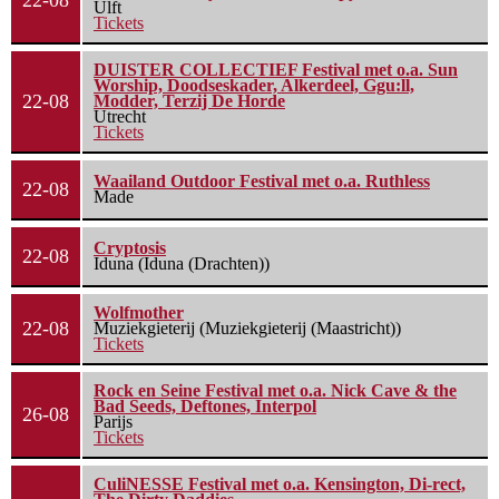
22-08
Ulft
Tickets
DUISTER COLLECTIEF Festival met o.a. Sun
Worship, Doodseskader, Alkerdeel, Ggu:ll,
22-08
Modder, Terzij De Horde
Utrecht
Tickets
Waailand Outdoor Festival met o.a. Ruthless
22-08
Made
Cryptosis
22-08
Iduna (Iduna (Drachten))
Wolfmother
22-08
Muziekgieterij (Muziekgieterij (Maastricht))
Tickets
Rock en Seine Festival met o.a. Nick Cave & the
Bad Seeds, Deftones, Interpol
26-08
Parijs
Tickets
CuliNESSE Festival met o.a. Kensington, Di-rect,