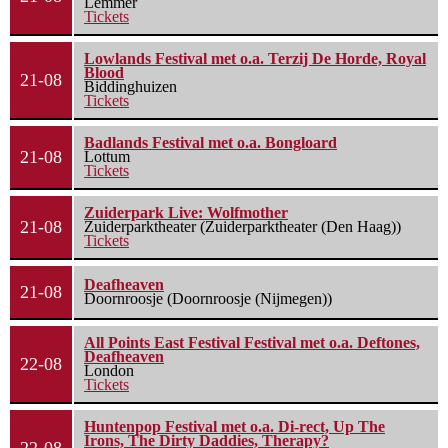
Lemmer
Tickets
Lowlands Festival met o.a. Terzij De Horde, Royal
Blood
21-08
Biddinghuizen
Tickets
Badlands Festival met o.a. Bongloard
21-08
Lottum
Tickets
Zuiderpark Live: Wolfmother
21-08
Zuiderparktheater (Zuiderparktheater (Den Haag))
Tickets
Deafheaven
21-08
Doornroosje (Doornroosje (Nijmegen))
All Points East Festival Festival met o.a. Deftones,
Deafheaven
22-08
London
Tickets
Huntenpop Festival met o.a. Di-rect, Up The
Irons, The Dirty Daddies, Therapy?