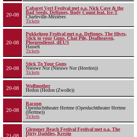
Cabaret Vert Festival met o.a. Nick Cave & the
Bad Seeds, Deftones, Body Count feat. Ice-T
20-08
Charleville-Mézières
Tickets
Pukkelpop Festival met o.a. Deftones, The Hives,
Stick to your Guns, Chat Pile, Deafheaven,
20-08
Ploegendienst, dEUS
Hasselt
Tickets
Stick To Your Guns
20-08
Nieuwe Nor (Nieuwe Nor (Heerlen))
Tickets
Wolfmother
20-08
Hedon (Hedon (Zwolle))
Racoon
Openluchttheater Hertme (Openluchttheater Hertme
20-08
(Hertme))
Tickets
Glemmer Beach Festival Festival met o.a. The
Dirty Daddies, Krezip
21-08