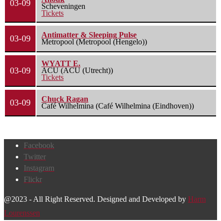
03-09
Scheveningen
Tickets
Antimatter & Sleeping Pulse
03-09
Metropool (Metropool (Hengelo))
WYATT E.
03-09
ACU (ACU (Utrecht))
Tickets
Chuck Ragan
03-09
Café Wilhelmina (Café Wilhelmina (Eindhoven))
Facebook
Twitter
Instagram
Flickr
@2023 - All Right Reserved. Designed and Developed by
Harm
Lourenssen