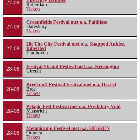
The Dirty Daddies
27-08
Rotterdam
Tickets
Creamfields Festival met o.a. Faithless
27-08
Daresbury
Tickets
Hit The City Festival met o.a. Snapped Ankles,
27-08
Inherited
Eindhoven
Festival Strand Festival met o.a. Kensington
28-08
Utrecht
Breekout! Festival Festival met o.a. Di-rect
28-08
Bree
Tickets
Pelagic Fest Festival met o.a. Predatory Void
28-08
Maastricht
Tickets
Metallicamp Festival met o.a. HESKEN
28-08
Ommen
Tickets