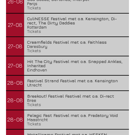
26-08
Parijs
Tickets
CuliNESSE Festival met o.a. Kensington, Di-
rect, The Dirty Daddies
27-08
Rotterdam
Tickets
Creamfields Festival met o.a. Faithless
27-08
Daresbury
Tickets
Hit The City Festival met o.a. Snapped Ankles,
27-08
Inherited
Eindhoven
Festival Strand Festival met o.a. Kensington
28-08
Utrecht
Breekout! Festival Festival met o.a. Di-rect
28-08
Bree
Tickets
Pelagic Fest Festival met o.a. Predatory Void
28-08
Maastricht
Tickets
Metallicamp Festival met o.a. HESKEN