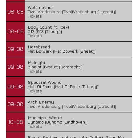
Wolfmother
08-08
TivoliVredenburg (TivoliVredenburg (Utrecht))
Tickets
Body Count ft. Ice-T
08-08
013 (013 (Tilburg))
Tickets
Hatebreed
09-08
Het Bolwerk (Het Bolwerk (Sneek))
Midnight
09-08
Bibelot (Bibelot (Dordrecht))
Tickets
Spectral Wound
09-08
Hall Of Fame (Hall Of Fame (Tilburg))
Tickets
Arch Enemy
09-08
TivoliVredenburg (TivoliVredenburg (Utrecht))
Municipal Waste
10-08
Dynamo (Dynamo (Eindhoven))
Tickets
Sziget Festival met o.a. John Coffey, Bring Me