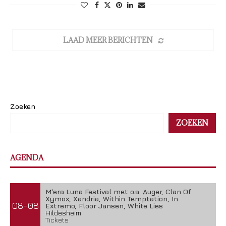
LAAD MEER BERICHTEN
Zoeken
ZOEKEN
AGENDA
M'era Luna Festival met o.a. Auger, Clan Of
Xymox, Xandria, Within Temptation, In
08-08
Extremo, Floor Jansen, White Lies
Hildesheim
Tickets