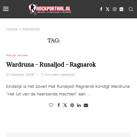
Home
»
Membran
TAG:
MEMBRAN
Album review
Wardruna – Runaljod – Ragnarok
21 oktober 2016
2 minuten leestijd
Eindelijk is het zover! Met Runaljod-Ragnarok kondigt Wardruna
”Het lot van de heersende machten” aan. …