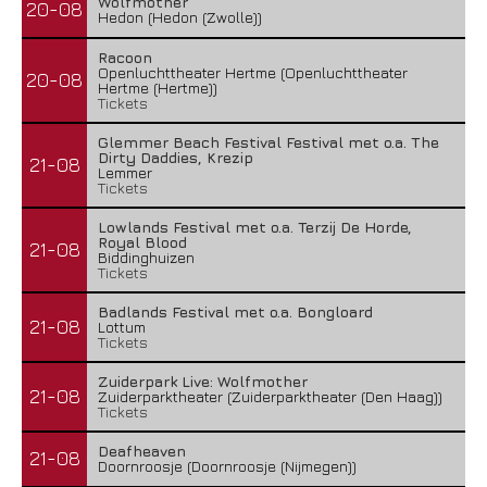
Wolfmother
20-08
Hedon (Hedon (Zwolle))
Racoon
Openluchttheater Hertme (Openluchttheater
20-08
Hertme (Hertme))
Tickets
Glemmer Beach Festival Festival met o.a. The
Dirty Daddies, Krezip
21-08
Lemmer
Tickets
Lowlands Festival met o.a. Terzij De Horde,
Royal Blood
21-08
Biddinghuizen
Tickets
Badlands Festival met o.a. Bongloard
21-08
Lottum
Tickets
Zuiderpark Live: Wolfmother
21-08
Zuiderparktheater (Zuiderparktheater (Den Haag))
Tickets
Deafheaven
21-08
Doornroosje (Doornroosje (Nijmegen))