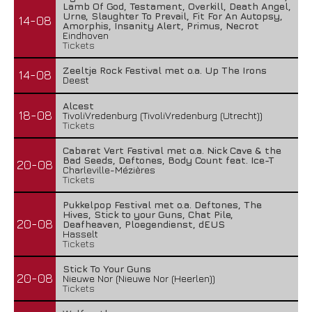
Lamb Of God, Testament, Overkill, Death Angel,
Urne, Slaughter To Prevail, Fit For An Autopsy,
14-08
Amorphis, Insanity Alert, Primus, Necrot
Eindhoven
Tickets
Zeeltje Rock Festival met o.a. Up The Irons
14-08
Deest
Alcest
18-08
TivoliVredenburg (TivoliVredenburg (Utrecht))
Tickets
Cabaret Vert Festival met o.a. Nick Cave & the
Bad Seeds, Deftones, Body Count feat. Ice-T
20-08
Charleville-Mézières
Tickets
Pukkelpop Festival met o.a. Deftones, The
Hives, Stick to your Guns, Chat Pile,
20-08
Deafheaven, Ploegendienst, dEUS
Hasselt
Tickets
Stick To Your Guns
20-08
Nieuwe Nor (Nieuwe Nor (Heerlen))
Tickets