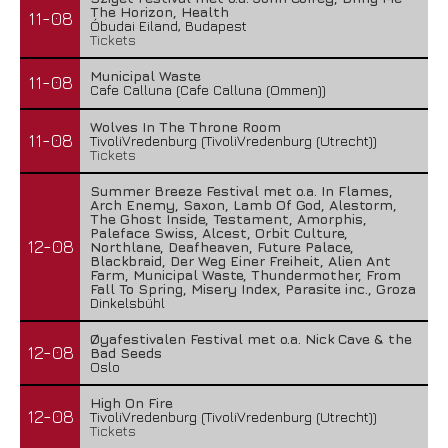
The Horizon, Health
11-08
Óbudai Eiland, Budapest
Tickets
Municipal Waste
11-08
Cafe Calluna (Cafe Calluna (Ommen))
Wolves In The Throne Room
11-08
TivoliVredenburg (TivoliVredenburg (Utrecht))
Tickets
Summer Breeze Festival met o.a. In Flames,
Arch Enemy, Saxon, Lamb Of God, Alestorm,
The Ghost Inside, Testament, Amorphis,
Paleface Swiss, Alcest, Orbit Culture,
12-08
Northlane, Deafheaven, Future Palace,
Blackbraid, Der Weg Einer Freiheit, Alien Ant
Farm, Municipal Waste, Thundermother, From
Fall To Spring, Misery Index, Parasite inc., Groza
Dinkelsbühl
Øyafestivalen Festival met o.a. Nick Cave & the
12-08
Bad Seeds
Oslo
High On Fire
12-08
TivoliVredenburg (TivoliVredenburg (Utrecht))
Tickets