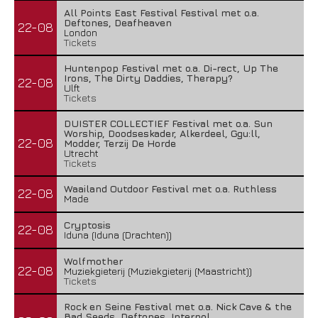
All Points East Festival Festival met o.a.
Deftones, Deafheaven
22-08
London
Tickets
Huntenpop Festival met o.a. Di-rect, Up The
Irons, The Dirty Daddies, Therapy?
22-08
Ulft
Tickets
DUISTER COLLECTIEF Festival met o.a. Sun
Worship, Doodseskader, Alkerdeel, Ggu:ll,
22-08
Modder, Terzij De Horde
Utrecht
Tickets
Waailand Outdoor Festival met o.a. Ruthless
22-08
Made
Cryptosis
22-08
Iduna (Iduna (Drachten))
Wolfmother
22-08
Muziekgieterij (Muziekgieterij (Maastricht))
Tickets
Rock en Seine Festival met o.a. Nick Cave & the
Bad Seeds, Deftones, Interpol