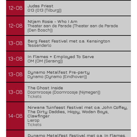
Judas Priest
12-08
013 (013 (Tilburg))
Ntjam Rosie - Who I Am
12-08
Theater aan de Parade (Theater aan de Parade
(Den Bosch))
Berg Feest Festival met o.a. Kensington
13-08
Tessenderlo
In Flames + Employed To Serve
13-08
OM (OM (Seraing))
Dynamo Metalfest Pre-party
13-08
Dynamo (Dynamo (Eindhoven))
The Ghost Inside
13-08
Doornroosje (Doornroosje (Nijmegen))
Tickets
Nirwana Tuinfeest Festival met o.a. John Coffey,
The Dirty Daddies, Hiqpy, Wodan Boys,
14-08
Clawfinger
Lierop
Tickets
Dynamo MetalFest Festival met o.a. In Flames,