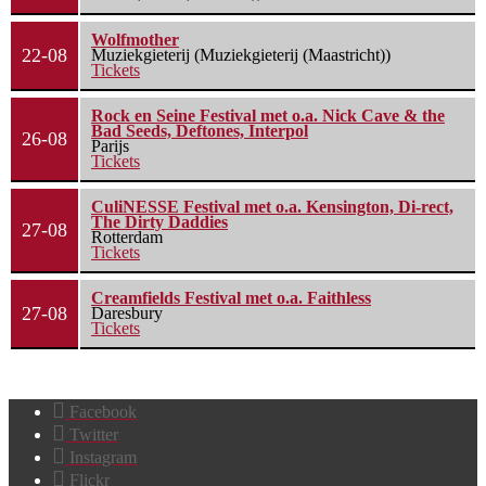
Wolfmother
22-08
Muziekgieterij (Muziekgieterij (Maastricht))
Tickets
Rock en Seine Festival met o.a. Nick Cave & the
Bad Seeds, Deftones, Interpol
26-08
Parijs
Tickets
CuliNESSE Festival met o.a. Kensington, Di-rect,
The Dirty Daddies
27-08
Rotterdam
Tickets
Creamfields Festival met o.a. Faithless
27-08
Daresbury
Tickets
Facebook
Twitter
Instagram
Flickr