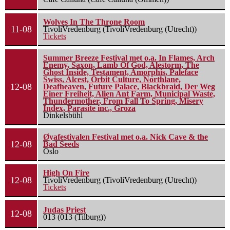
Wolves In The Throne Room
11-08
TivoliVredenburg (TivoliVredenburg (Utrecht))
Tickets
Summer Breeze Festival met o.a. In Flames, Arch
Enemy, Saxon, Lamb Of God, Alestorm, The
Ghost Inside, Testament, Amorphis, Paleface
Swiss, Alcest, Orbit Culture, Northlane,
12-08
Deafheaven, Future Palace, Blackbraid, Der Weg
Einer Freiheit, Alien Ant Farm, Municipal Waste,
Thundermother, From Fall To Spring, Misery
Index, Parasite inc., Groza
Dinkelsbühl
Øyafestivalen Festival met o.a. Nick Cave & the
12-08
Bad Seeds
Oslo
High On Fire
12-08
TivoliVredenburg (TivoliVredenburg (Utrecht))
Tickets
Judas Priest
12-08
013 (013 (Tilburg))