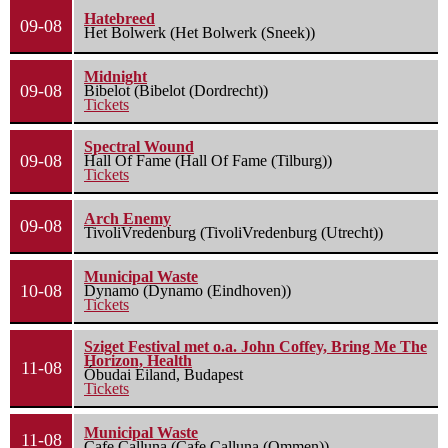
Hatebreed
09-08
Het Bolwerk (Het Bolwerk (Sneek))
Midnight
09-08
Bibelot (Bibelot (Dordrecht))
Tickets
Spectral Wound
09-08
Hall Of Fame (Hall Of Fame (Tilburg))
Tickets
Arch Enemy
09-08
TivoliVredenburg (TivoliVredenburg (Utrecht))
Municipal Waste
10-08
Dynamo (Dynamo (Eindhoven))
Tickets
Sziget Festival met o.a. John Coffey, Bring Me The
Horizon, Health
11-08
Óbudai Eiland, Budapest
Tickets
Municipal Waste
11-08
Cafe Calluna (Cafe Calluna (Ommen))