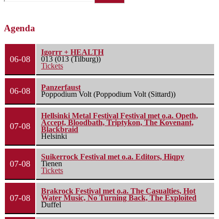
Agenda
Igorrr + HEALTH
06-08
013 (013 (Tilburg))
Tickets
Panzerfaust
06-08
Poppodium Volt (Poppodium Volt (Sittard))
Hellsinki Metal Festival Festival met o.a. Opeth,
Accept, Bloodbath, Triptykon, The Kovenant,
07-08
Blackbraid
Helsinki
Suikerrock Festival met o.a. Editors, Hiqpy
07-08
Tienen
Tickets
Brakrock Festival met o.a. The Casualties, Hot
07-08
Water Music, No Turning Back, The Exploited
Duffel