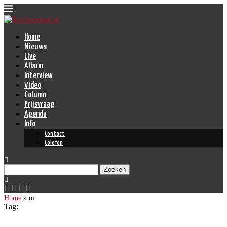
Home
Nieuws
Live
Album
Interview
Video
Column
Prijsvraag
Agenda
Info
Contact
Colofon
Zoeken
Home
»
oi
Tag: