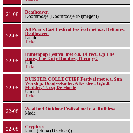
Deafheaven
21-08
Doornroosje (Doornroosje (Nijmegen))
All Points East Festival Festival met o.a. Deftones,
Deafheaven
22-08
London
Tickets
Huntenpop Festival met o.a. Di-rect, Up The
Irons, The Dirty Daddies, Therapy?
22-08
Ulft
Tickets
DUISTER COLLECTIEF Festival met o.a. Sun
Worship, Doodseskader, Alkerdeel, Ggu:ll,
22-08
Modder, Terzij De Horde
Utrecht
Tickets
Waailand Outdoor Festival met o.a. Ruthless
22-08
Made
Cryptosis
22-08
Iduna (Iduna (Drachten))