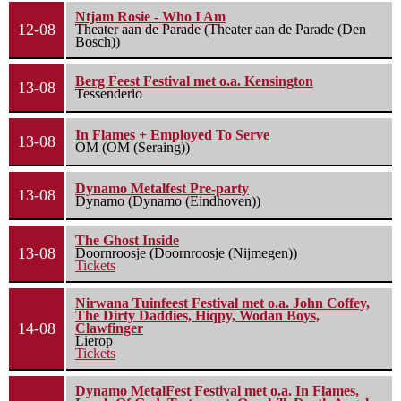
Ntjam Rosie - Who I Am
12-08
Theater aan de Parade (Theater aan de Parade (Den
Bosch))
Berg Feest Festival met o.a. Kensington
13-08
Tessenderlo
In Flames + Employed To Serve
13-08
OM (OM (Seraing))
Dynamo Metalfest Pre-party
13-08
Dynamo (Dynamo (Eindhoven))
The Ghost Inside
13-08
Doornroosje (Doornroosje (Nijmegen))
Tickets
Nirwana Tuinfeest Festival met o.a. John Coffey,
The Dirty Daddies, Hiqpy, Wodan Boys,
14-08
Clawfinger
Lierop
Tickets
Dynamo MetalFest Festival met o.a. In Flames,