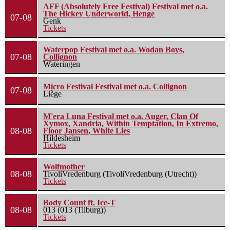
AFF (Absolutely Free Festival) Festival met o.a.
The Hickey Underworld, Henge
07-08
Genk
Tickets
Waterpop Festival met o.a. Wodan Boys,
07-08
Collignon
Wateringen
Micro Festival Festival met o.a. Collignon
07-08
Liège
M'era Luna Festival met o.a. Auger, Clan Of
Xymox, Xandria, Within Temptation, In Extremo,
08-08
Floor Jansen, White Lies
Hildesheim
Tickets
Wolfmother
08-08
TivoliVredenburg (TivoliVredenburg (Utrecht))
Tickets
Body Count ft. Ice-T
08-08
013 (013 (Tilburg))
Tickets