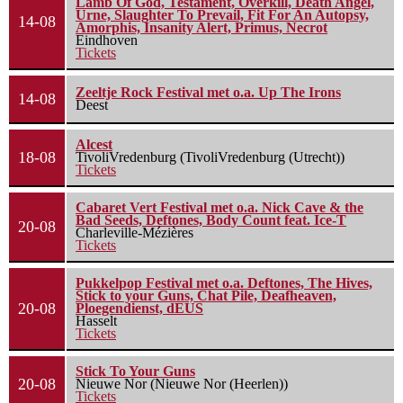
Lamb Of God, Testament, Overkill, Death Angel,
Urne, Slaughter To Prevail, Fit For An Autopsy,
14-08
Amorphis, Insanity Alert, Primus, Necrot
Eindhoven
Tickets
Zeeltje Rock Festival met o.a. Up The Irons
14-08
Deest
Alcest
18-08
TivoliVredenburg (TivoliVredenburg (Utrecht))
Tickets
Cabaret Vert Festival met o.a. Nick Cave & the
Bad Seeds, Deftones, Body Count feat. Ice-T
20-08
Charleville-Mézières
Tickets
Pukkelpop Festival met o.a. Deftones, The Hives,
Stick to your Guns, Chat Pile, Deafheaven,
20-08
Ploegendienst, dEUS
Hasselt
Tickets
Stick To Your Guns
20-08
Nieuwe Nor (Nieuwe Nor (Heerlen))
Tickets