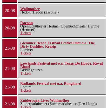
Wolfmother
20-08
Hedon (Hedon (Zwolle))
Racoon
Openluchttheater Hertme (Openluchttheater Hertme
20-08
(Hertme))
Tickets
Glemmer Beach Festival Festival met o.a. The
Dirty Daddies, Krezip
21-08
Lemmer
Tickets
Lowlands Festival met o.a. Terzij De Horde, Royal
Blood
21-08
Biddinghuizen
Tickets
Badlands Festival met o.a. Bongloard
21-08
Lottum
Tickets
Zuiderpark Live: Wolfmother
21-08
Zuiderparktheater (Zuiderparktheater (Den Haag))
Tickets