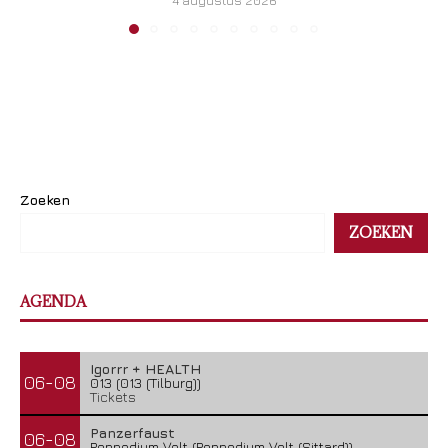
4 augustus 2026
Zoeken
ZOEKEN
AGENDA
Igorrr + HEALTH
06-08
013 (013 (Tilburg))
Tickets
Panzerfaust
06-08
Poppodium Volt (Poppodium Volt (Sittard))