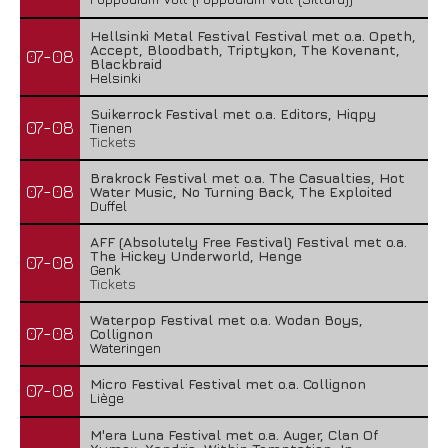
Hellsinki Metal Festival Festival met o.a. Opeth,
Accept, Bloodbath, Triptykon, The Kovenant,
07-08
Blackbraid
Helsinki
Suikerrock Festival met o.a. Editors, Hiqpy
07-08
Tienen
Tickets
Brakrock Festival met o.a. The Casualties, Hot
07-08
Water Music, No Turning Back, The Exploited
Duffel
AFF (Absolutely Free Festival) Festival met o.a.
The Hickey Underworld, Henge
07-08
Genk
Tickets
Waterpop Festival met o.a. Wodan Boys,
07-08
Collignon
Wateringen
Micro Festival Festival met o.a. Collignon
07-08
Liège
M'era Luna Festival met o.a. Auger, Clan Of