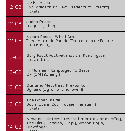
High On Fire
12-08
TivoliVredenburg (TivoliVredenburg (Utrecht))
Tickets
Judas Priest
12-08
013 (013 (Tilburg))
Ntjam Rosie - Who I Am
12-08
Theater aan de Parade (Theater aan de Parade
(Den Bosch))
Berg Feest Festival met o.a. Kensington
13-08
Tessenderlo
In Flames + Employed To Serve
13-08
OM (OM (Seraing))
Dynamo Metalfest Pre-party
13-08
Dynamo (Dynamo (Eindhoven))
The Ghost Inside
13-08
Doornroosje (Doornroosje (Nijmegen))
Tickets
Nirwana Tuinfeest Festival met o.a. John Coffey,
The Dirty Daddies, Hiqpy, Wodan Boys,
14-08
Clawfinger
Lierop