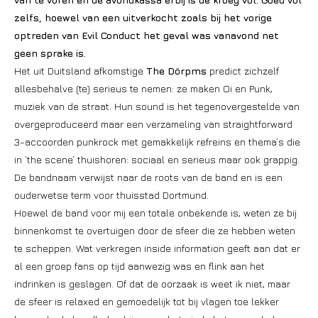
zelfs, hoewel van een uitverkocht zoals bij het vorige
optreden van Evil Conduct het geval was vanavond net
geen sprake is.
Het uit Duitsland afkomstige
The Dörpms
predict zichzelf
allesbehalve (te) serieus te nemen: ze maken Oi en Punk,
muziek van de straat. Hun sound is het tegenovergestelde van
overgeproduceerd maar een verzameling van straightforward
3-accoorden punkrock met gemakkelijk refreins en thema’s die
in ’the scene’ thuishoren: sociaal en serieus maar ook grappig.
De bandnaam verwijst naar de roots van de band en is een
ouderwetse term voor thuisstad Dortmund.
Hoewel de band voor mij een totale onbekende is, weten ze bij
binnenkomst te overtuigen door de sfeer die ze hebben weten
te scheppen. Wat verkregen inside information geeft aan dat er
al een groep fans op tijd aanwezig was en flink aan het
indrinken is geslagen. Of dat de oorzaak is weet ik niet, maar
de sfeer is relaxed en gemoedelijk tot bij vlagen toe lekker