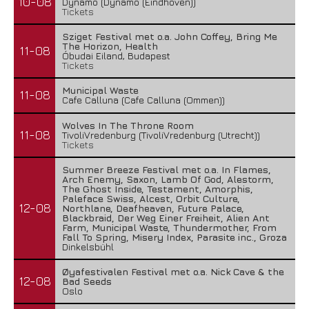
10-08
Dynamo (Dynamo (Eindhoven))
Tickets
Sziget Festival met o.a. John Coffey, Bring Me
The Horizon, Health
11-08
Óbudai Eiland, Budapest
Tickets
Municipal Waste
11-08
Cafe Calluna (Cafe Calluna (Ommen))
Wolves In The Throne Room
11-08
TivoliVredenburg (TivoliVredenburg (Utrecht))
Tickets
Summer Breeze Festival met o.a. In Flames,
Arch Enemy, Saxon, Lamb Of God, Alestorm,
The Ghost Inside, Testament, Amorphis,
Paleface Swiss, Alcest, Orbit Culture,
12-08
Northlane, Deafheaven, Future Palace,
Blackbraid, Der Weg Einer Freiheit, Alien Ant
Farm, Municipal Waste, Thundermother, From
Fall To Spring, Misery Index, Parasite inc., Groza
Dinkelsbühl
Øyafestivalen Festival met o.a. Nick Cave & the
12-08
Bad Seeds
Oslo