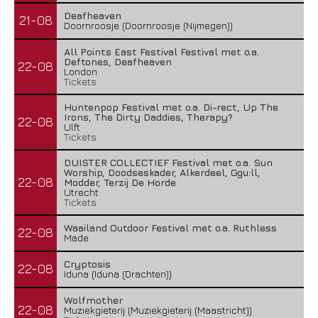
Deafheaven
21-08
Doornroosje (Doornroosje (Nijmegen))
All Points East Festival Festival met o.a.
Deftones, Deafheaven
22-08
London
Tickets
Huntenpop Festival met o.a. Di-rect, Up The
Irons, The Dirty Daddies, Therapy?
22-08
Ulft
Tickets
DUISTER COLLECTIEF Festival met o.a. Sun
Worship, Doodseskader, Alkerdeel, Ggu:ll,
22-08
Modder, Terzij De Horde
Utrecht
Tickets
Waailand Outdoor Festival met o.a. Ruthless
22-08
Made
Cryptosis
22-08
Iduna (Iduna (Drachten))
Wolfmother
22-08
Muziekgieterij (Muziekgieterij (Maastricht))