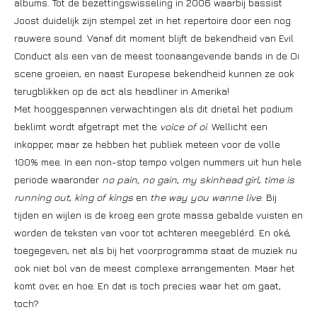
albums. Tot de bezettingswisseling in 2006 waarbij bassist
Joost duidelijk zijn stempel zet in het repertoire door een nog
rauwere sound. Vanaf dit moment blijft de bekendheid van Evil
Conduct als een van de meest toonaangevende bands in de Oi
scene groeien, en naast Europese bekendheid kunnen ze ook
terugblikken op de act als headliner in Amerika!
Met hooggespannen verwachtingen als dit drietal het podium
beklimt wordt afgetrapt met the
voice of oi
. Wellicht een
inkopper, maar ze hebben het publiek meteen voor de volle
100% mee. In een non-stop tempo volgen nummers uit hun hele
periode waaronder
no pain, no gain
,
my skinhead girl
,
time is
running out
,
king of kings
en
the way you wanne live
. Bij
tijden en wijlen is de kroeg een grote massa gebalde vuisten en
worden de teksten van voor tot achteren meegeblérd. En oké,
toegegeven, net als bij het voorprogramma staat de muziek nu
ook niet bol van de meest complexe arrangementen. Maar het
komt over, en hoe. En dat is toch precies waar het om gaat,
toch?