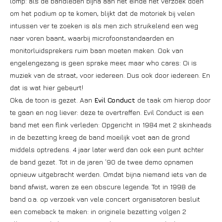
lomp: als de bandleden bijna aan het einde het verzoek doen
om het podium op te komen, blijkt dat de motoriek bij velen
intussen ver te zoeken is als men zich struikelend een weg
naar voren baant, waarbij microfoonstandaarden en
monitorluidsprekers ruim baan moeten maken. Ook van
engelengezang is geen sprake meer, maar who cares: Oi is
muziek van de straat, voor iedereen. Dus ook door iedereen. En
dat is wat hier gebeurt!
Oke, de toon is gezet. Aan
Evil Conduct
de taak om hierop door
te gaan en nog liever: deze te overtreffen. Evil Conduct is een
band met een flink verleden: Opgericht in 1984 met 2 skinheads
in de bezetting kreeg de band moeilijk voet aan de grond
middels optredens. 4 jaar later werd dan ook een punt achter
de band gezet. Tot in de jaren ’90 de twee demo opnamen
opnieuw uitgebracht werden. Omdat bijna niemand iets van de
band afwist, waren ze een obscure legende. Tot in 1998 de
band o.a. op verzoek van vele concert organisatoren besluit
een comeback te maken: in originele bezetting volgen 2