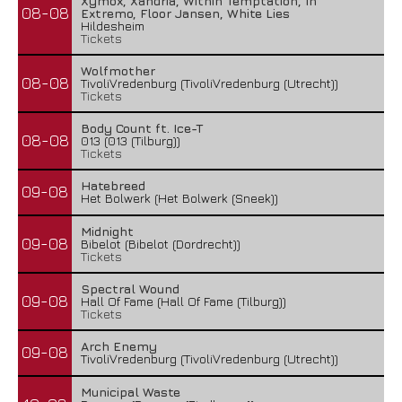
Xymox, Xandria, Within Temptation, In
08-08
Extremo, Floor Jansen, White Lies
Hildesheim
Tickets
Wolfmother
08-08
TivoliVredenburg (TivoliVredenburg (Utrecht))
Tickets
Body Count ft. Ice-T
08-08
013 (013 (Tilburg))
Tickets
Hatebreed
09-08
Het Bolwerk (Het Bolwerk (Sneek))
Midnight
09-08
Bibelot (Bibelot (Dordrecht))
Tickets
Spectral Wound
09-08
Hall Of Fame (Hall Of Fame (Tilburg))
Tickets
Arch Enemy
09-08
TivoliVredenburg (TivoliVredenburg (Utrecht))
Municipal Waste