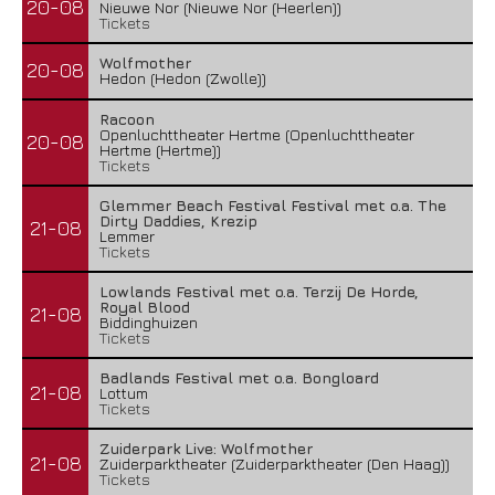
20-08
Nieuwe Nor (Nieuwe Nor (Heerlen))
Tickets
Wolfmother
20-08
Hedon (Hedon (Zwolle))
Racoon
Openluchttheater Hertme (Openluchttheater
20-08
Hertme (Hertme))
Tickets
Glemmer Beach Festival Festival met o.a. The
Dirty Daddies, Krezip
21-08
Lemmer
Tickets
Lowlands Festival met o.a. Terzij De Horde,
Royal Blood
21-08
Biddinghuizen
Tickets
Badlands Festival met o.a. Bongloard
21-08
Lottum
Tickets
Zuiderpark Live: Wolfmother
21-08
Zuiderparktheater (Zuiderparktheater (Den Haag))
Tickets