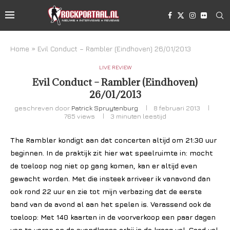
Home
»
Evil Conduct – Rambler (Eindhoven) 26/01/2013
LIVE REVIEW
Evil Conduct – Rambler (Eindhoven)
26/01/2013
geschreven door
Patrick Spruytenburg
8 februari 2013
765
views
3 minuten leestijd
The Rambler kondigt aan dat concerten altijd om 21:30 uur
beginnen. In de praktijk zit hier wat speelruimte in: mocht
de toeloop nog niet op gang komen, kan er altijd even
gewacht worden. Met die insteek arriveer ik vanavond dan
ook rond 22 uur en zie tot mijn verbazing dat de eerste
band van de avond al aan het spelen is. Verassend ook de
toeloop: Met 140 kaarten in de voorverkoop een paar dagen
van te voren en de avondkassa erbij is de kroeg vol. Goed vol