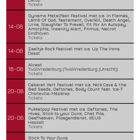
Tickets
Dynamo MetalFest Festival met o.a. In Flames,
Lamb Of God, Testament, Overkill, Death Angel,
Urne, Slaughter To Prevail, Fit For An Autopsy,
14-08
Amorphis, Insanity Alert, Primus, Necrot
Eindhoven
Tickets
Zeeltje Rock Festival met o.a. Up The Irons
14-08
Deest
Alcest
18-08
TivoliVredenburg (TivoliVredenburg (Utrecht))
Tickets
Cabaret Vert Festival met o.a. Nick Cave & the
Bad Seeds, Deftones, Body Count feat. Ice-T
20-08
Charleville-Mézières
Tickets
Pukkelpop Festival met o.a. Deftones, The
Hives, Stick to your Guns, Chat Pile,
20-08
Deafheaven, Ploegendienst, dEUS
Hasselt
Tickets
Stick To Your Guns