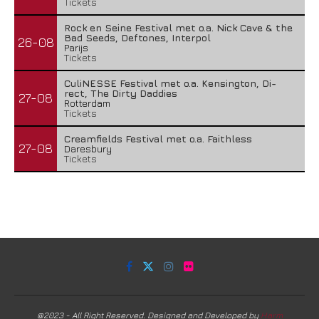
Tickets
Rock en Seine Festival met o.a. Nick Cave & the
Bad Seeds, Deftones, Interpol
26-08
Parijs
Tickets
CuliNESSE Festival met o.a. Kensington, Di-
rect, The Dirty Daddies
27-08
Rotterdam
Tickets
Creamfields Festival met o.a. Faithless
27-08
Daresbury
Tickets
@2023 - All Right Reserved. Designed and Developed by
Harm