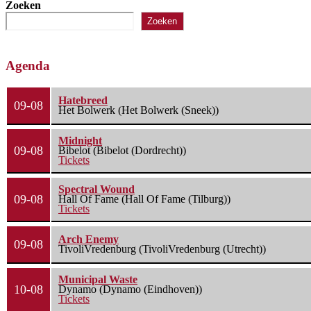
Zoeken
Zoeken
Agenda
Hatebreed
09-08
Het Bolwerk (Het Bolwerk (Sneek))
Midnight
09-08
Bibelot (Bibelot (Dordrecht))
Tickets
Spectral Wound
09-08
Hall Of Fame (Hall Of Fame (Tilburg))
Tickets
Arch Enemy
09-08
TivoliVredenburg (TivoliVredenburg (Utrecht))
Municipal Waste
10-08
Dynamo (Dynamo (Eindhoven))
Tickets