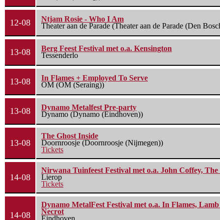
Ntjam Rosie - Who I Am
12-08
Theater aan de Parade (Theater aan de Parade (Den Bosc
Berg Feest Festival met o.a. Kensington
13-08
Tessenderlo
In Flames + Employed To Serve
13-08
OM (OM (Seraing))
Dynamo Metalfest Pre-party
13-08
Dynamo (Dynamo (Eindhoven))
The Ghost Inside
13-08
Doornroosje (Doornroosje (Nijmegen))
Tickets
Nirwana Tuinfeest Festival met o.a. John Coffey, Th
14-08
Lierop
Tickets
Dynamo MetalFest Festival met o.a. In Flames, Lamb O
Necrot
14-08
Eindhoven