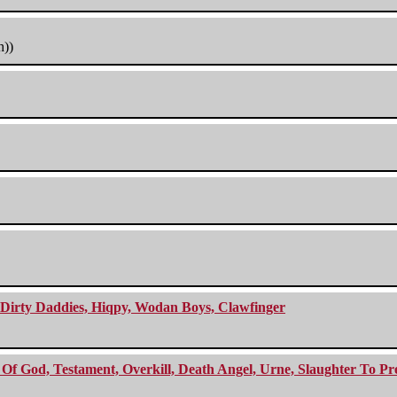
h))
e Dirty Daddies, Hiqpy, Wodan Boys, Clawfinger
f God, Testament, Overkill, Death Angel, Urne, Slaughter To Prev