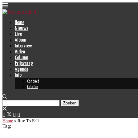
Home
Nieuws
Live
Album
Interview
Video
Column
Prijsvraag
Agenda
Info
Contact
Colofon
Zoeken
Home
»
Rise To Fall
Tag: