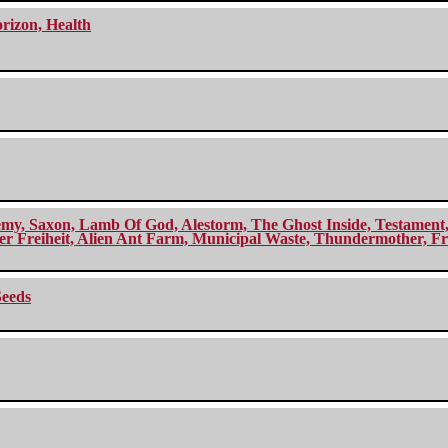
orizon, Health
my, Saxon, Lamb Of God, Alestorm, The Ghost Inside, Testament, A
r Freiheit, Alien Ant Farm, Municipal Waste, Thundermother, Fro
Seeds