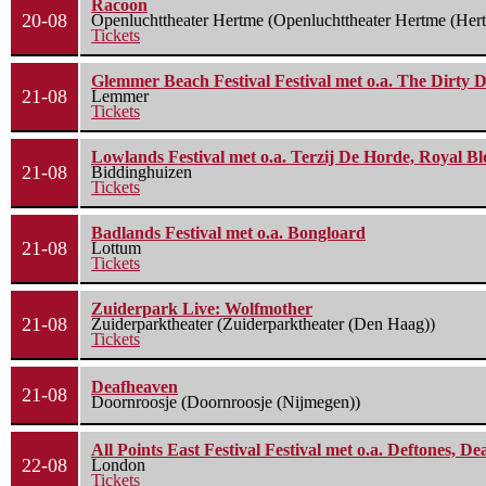
Racoon
20-08
Openluchttheater Hertme (Openluchttheater Hertme (Her
Tickets
Glemmer Beach Festival Festival met o.a. The Dirty D
21-08
Lemmer
Tickets
Lowlands Festival met o.a. Terzij De Horde, Royal B
21-08
Biddinghuizen
Tickets
Badlands Festival met o.a. Bongloard
21-08
Lottum
Tickets
Zuiderpark Live: Wolfmother
21-08
Zuiderparktheater (Zuiderparktheater (Den Haag))
Tickets
Deafheaven
21-08
Doornroosje (Doornroosje (Nijmegen))
All Points East Festival Festival met o.a. Deftones, D
22-08
London
Tickets