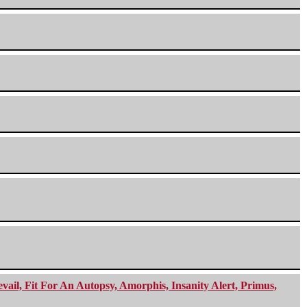
ail, Fit For An Autopsy, Amorphis, Insanity Alert, Primus,