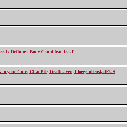
eeds, Deftones, Body Count feat. Ice-T
ck to your Guns, Chat Pile, Deafheaven, Ploegendienst, dEUS