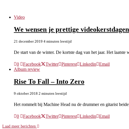
Rise To Fall
Video
We wensen je prettige videokerstdagen
21 december 2019
4 minuten leestijd
De start van de winter. De kortste dag van het jaar. Het laats
0
Facebook
Twitter
Pinterest
Linkedin
Email
Album review
Rise To Fall – Into Zero
9 oktober 2018
2 minuten leestijd
Het rommelt bij Machine Head nu de drummer en gitarist beid
0
Facebook
Twitter
Pinterest
Linkedin
Email
Laad meer berichten