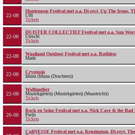
Huntenpop Festival met o.a. Di-rect, Up The Irons, 
22-08
Ulft
Tickets
DUISTER COLLECTIEF Festival met o.a. Sun Worship
22-08
Utrecht
Tickets
Waailand Outdoor Festival met o.a. Ruthless
22-08
Made
Cryptosis
22-08
Iduna (Iduna (Drachten))
Wolfmother
22-08
Muziekgieterij (Muziekgieterij (Maastricht))
Tickets
Rock en Seine Festival met o.a. Nick Cave & the Bad 
26-08
Parijs
Tickets
CuliNESSE Festival met o.a. Kensington, Di-rect, Th