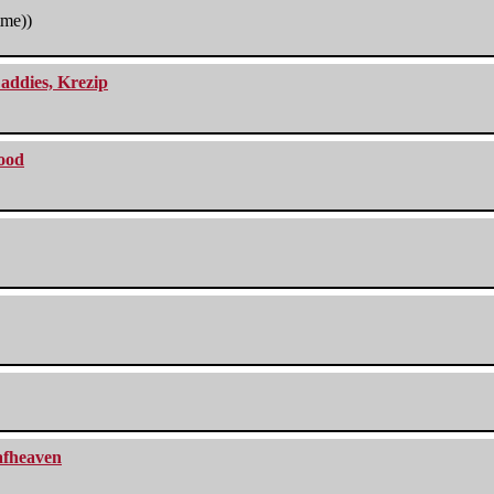
tme))
addies, Krezip
lood
eafheaven