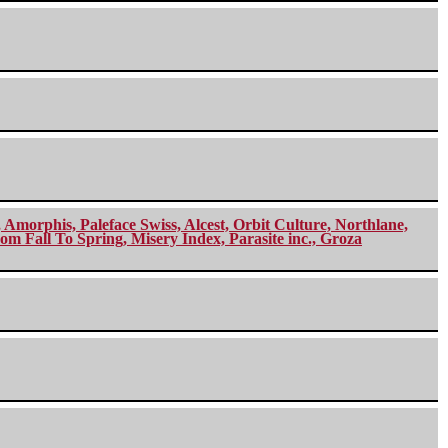
morphis, Paleface Swiss, Alcest, Orbit Culture, Northlane,
m Fall To Spring, Misery Index, Parasite inc., Groza