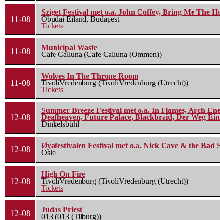
Sziget Festival met o.a. John Coffey, Bring Me The H
11-08
Óbudai Eiland, Budapest
Tickets
Municipal Waste
11-08
Cafe Calluna (Cafe Calluna (Ommen))
Wolves In The Throne Room
11-08
TivoliVredenburg (TivoliVredenburg (Utrecht))
Tickets
Summer Breeze Festival met o.a. In Flames, Arch Ene
12-08
Deafheaven, Future Palace, Blackbraid, Der Weg Eine
Dinkelsbühl
Øyafestivalen Festival met o.a. Nick Cave & the Bad 
12-08
Oslo
High On Fire
12-08
TivoliVredenburg (TivoliVredenburg (Utrecht))
Tickets
Judas Priest
12-08
013 (013 (Tilburg))