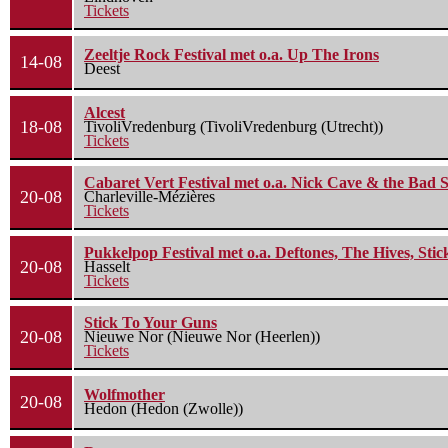
Tickets
Zeeltje Rock Festival met o.a. Up The Irons
14-08
Deest
Alcest
18-08
TivoliVredenburg (TivoliVredenburg (Utrecht))
Tickets
Cabaret Vert Festival met o.a. Nick Cave & the Bad S
20-08
Charleville-Mézières
Tickets
Pukkelpop Festival met o.a. Deftones, The Hives, Sti
20-08
Hasselt
Tickets
Stick To Your Guns
20-08
Nieuwe Nor (Nieuwe Nor (Heerlen))
Tickets
Wolfmother
20-08
Hedon (Hedon (Zwolle))