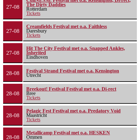
CuliNESSE Festival met o.a. Kensington, Di-rect,
The Dirty Daddies
27-08
Rotterdam
Tickets
Creamfields Festival met o.a. Faithless
27-08
Daresbury
Tickets
Hit The City Festival met o.a. Snapped Ankles,
27-08
Inherited
Eindhoven
Festival Strand Festival met o.a. Kensington
28-08
Utrecht
Breekout! Festival Festival met o.a. Di-rect
28-08
Bree
Tickets
Pelagic Fest Festival met o.a. Predatory Void
28-08
Maastricht
Tickets
Metallicamp Festival met o.a. HESKEN
28-08
Ommen