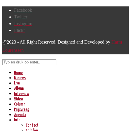
Facebook
Twitter
Instagram
Flickr
@2023 - All Right Reserved. Designed and Developed by
Harm
Lourenssen
Home
Nieuws
Live
Album
Interview
Video
Column
Prijsvraag
Agenda
Info
Contact
Colofon