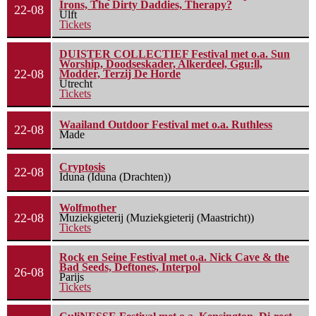
Irons, The Dirty Daddies, Therapy?
22-08
Ulft
Tickets
DUISTER COLLECTIEF Festival met o.a. Sun
Worship, Doodseskader, Alkerdeel, Ggu:ll,
22-08
Modder, Terzij De Horde
Utrecht
Tickets
Waailand Outdoor Festival met o.a. Ruthless
22-08
Made
Cryptosis
22-08
Iduna (Iduna (Drachten))
Wolfmother
22-08
Muziekgieterij (Muziekgieterij (Maastricht))
Tickets
Rock en Seine Festival met o.a. Nick Cave & the
Bad Seeds, Deftones, Interpol
26-08
Parijs
Tickets