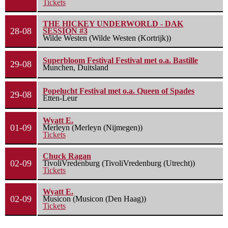
Tickets
THE HICKEY UNDERWORLD - DAK
28-08
SESSION #3
Wilde Westen (Wilde Westen (Kortrijk))
Superbloom Festival Festival met o.a. Bastille
29-08
Munchen, Duitsland
Popelucht Festival met o.a. Queen of Spades
29-08
Etten-Leur
Wyatt E.
01-09
Merleyn (Merleyn (Nijmegen))
Tickets
Chuck Ragan
02-09
TivoliVredenburg (TivoliVredenburg (Utrecht))
Tickets
Wyatt E.
02-09
Musicon (Musicon (Den Haag))
Tickets