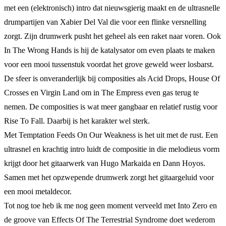
met een (elektronisch) intro dat nieuwsgierig maakt en de ultrasnelle
drumpartijen van Xabier Del Val die voor een flinke versnelling
zorgt. Zijn drumwerk pusht het geheel als een raket naar voren. Ook
In The Wrong Hands is hij de katalysator om even plaats te maken
voor een mooi tussenstuk voordat het grove geweld weer losbarst.
De sfeer is onveranderlijk bij composities als Acid Drops, House Of
Crosses en Virgin Land om in The Empress even gas terug te
nemen. De composities is wat meer gangbaar en relatief rustig voor
Rise To Fall. Daarbij is het karakter wel sterk.
Met Temptation Feeds On Our Weakness is het uit met de rust. Een
ultrasnel en krachtig intro luidt de compositie in die melodieus vorm
krijgt door het gitaarwerk van Hugo Markaida en Dann Hoyos.
Samen met het opzwepende drumwerk zorgt het gitaargeluid voor
een mooi metaldecor.
Tot nog toe heb ik me nog geen moment verveeld met Into Zero en
de groove van Effects Of The Terrestrial Syndrome doet wederom