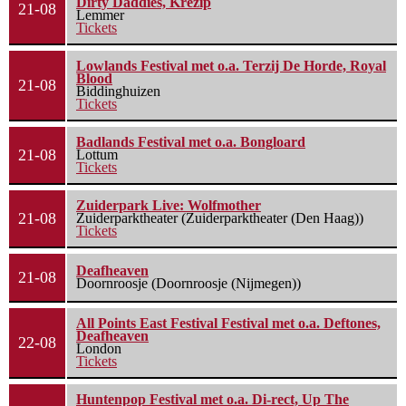
Dirty Daddies, Krezip
21-08
Lemmer
Tickets
Lowlands Festival met o.a. Terzij De Horde, Royal
Blood
21-08
Biddinghuizen
Tickets
Badlands Festival met o.a. Bongloard
21-08
Lottum
Tickets
Zuiderpark Live: Wolfmother
21-08
Zuiderparktheater (Zuiderparktheater (Den Haag))
Tickets
Deafheaven
21-08
Doornroosje (Doornroosje (Nijmegen))
All Points East Festival Festival met o.a. Deftones,
Deafheaven
22-08
London
Tickets
Huntenpop Festival met o.a. Di-rect, Up The