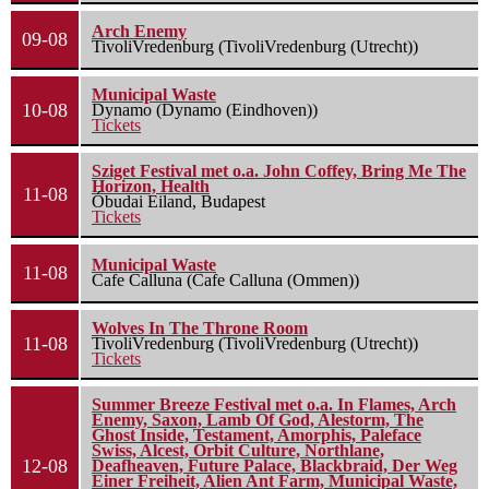
Arch Enemy
09-08
TivoliVredenburg (TivoliVredenburg (Utrecht))
Municipal Waste
10-08
Dynamo (Dynamo (Eindhoven))
Tickets
Sziget Festival met o.a. John Coffey, Bring Me The
Horizon, Health
11-08
Óbudai Eiland, Budapest
Tickets
Municipal Waste
11-08
Cafe Calluna (Cafe Calluna (Ommen))
Wolves In The Throne Room
11-08
TivoliVredenburg (TivoliVredenburg (Utrecht))
Tickets
Summer Breeze Festival met o.a. In Flames, Arch
Enemy, Saxon, Lamb Of God, Alestorm, The
Ghost Inside, Testament, Amorphis, Paleface
Swiss, Alcest, Orbit Culture, Northlane,
12-08
Deafheaven, Future Palace, Blackbraid, Der Weg
Einer Freiheit, Alien Ant Farm, Municipal Waste,