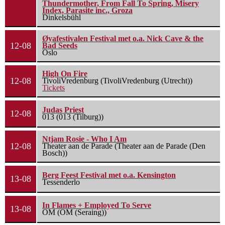
Thundermother, From Fall To Spring, Misery
Index, Parasite inc., Groza
Dinkelsbühl
Øyafestivalen Festival met o.a. Nick Cave & the
12-08
Bad Seeds
Oslo
High On Fire
12-08
TivoliVredenburg (TivoliVredenburg (Utrecht))
Tickets
Judas Priest
12-08
013 (013 (Tilburg))
Ntjam Rosie - Who I Am
12-08
Theater aan de Parade (Theater aan de Parade (Den
Bosch))
Berg Feest Festival met o.a. Kensington
13-08
Tessenderlo
In Flames + Employed To Serve
13-08
OM (OM (Seraing))