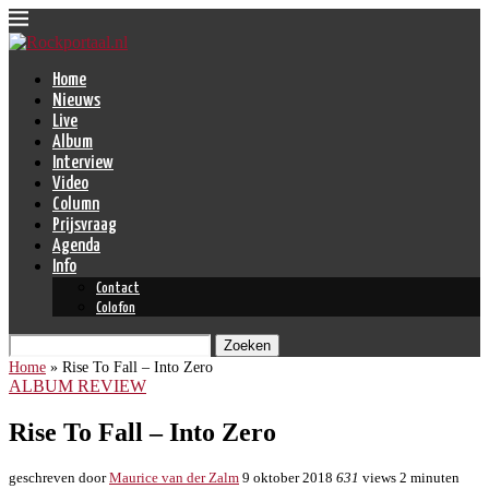
Home
Nieuws
Live
Album
Interview
Video
Column
Prijsvraag
Agenda
Info
Contact
Colofon
Zoeken
Home
»
Rise To Fall – Into Zero
ALBUM REVIEW
Rise To Fall – Into Zero
geschreven door
Maurice van der Zalm
9 oktober 2018
631
views
2 minuten