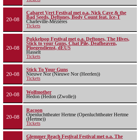
Cabaret Vert Festival met o.a. Nick Cave & the
Bad Seeds, Deftones, Body Count feat. Ice-T
20-08
Charleville-Mézières
Tickets
Pukkelpop Festival met o.a. Deftones, The Hives,
Stick to your Guns, Chat Pile, Deafheaven,
20-08
Ploegendienst, dEUS
Hasselt
Tickets
Stick To Your Guns
20-08
Nieuwe Nor (Nieuwe Nor (Heerlen))
Tickets
Wolfmother
20-08
Hedon (Hedon (Zwolle))
Racoon
Openluchttheater Hertme (Openluchttheater Hertme
20-08
(Hertme))
Tickets
Glemmer Beach Festival Festival met o.a. The