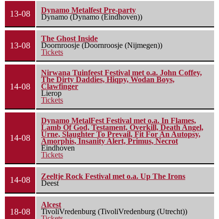
Dynamo Metalfest Pre-party
13-08
Dynamo (Dynamo (Eindhoven))
The Ghost Inside
13-08
Doornroosje (Doornroosje (Nijmegen))
Tickets
Nirwana Tuinfeest Festival met o.a. John Coffey,
The Dirty Daddies, Hiqpy, Wodan Boys,
14-08
Clawfinger
Lierop
Tickets
Dynamo MetalFest Festival met o.a. In Flames,
Lamb Of God, Testament, Overkill, Death Angel,
Urne, Slaughter To Prevail, Fit For An Autopsy,
14-08
Amorphis, Insanity Alert, Primus, Necrot
Eindhoven
Tickets
Zeeltje Rock Festival met o.a. Up The Irons
14-08
Deest
Alcest
18-08
TivoliVredenburg (TivoliVredenburg (Utrecht))
Tickets