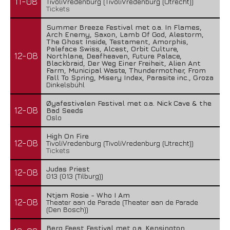
11-08
TivoliVredenburg (TivoliVredenburg (Utrecht))
Tickets
Summer Breeze Festival met o.a. In Flames,
Arch Enemy, Saxon, Lamb Of God, Alestorm,
The Ghost Inside, Testament, Amorphis,
Paleface Swiss, Alcest, Orbit Culture,
12-08
Northlane, Deafheaven, Future Palace,
Blackbraid, Der Weg Einer Freiheit, Alien Ant
Farm, Municipal Waste, Thundermother, From
Fall To Spring, Misery Index, Parasite inc., Groza
Dinkelsbühl
Øyafestivalen Festival met o.a. Nick Cave & the
12-08
Bad Seeds
Oslo
High On Fire
12-08
TivoliVredenburg (TivoliVredenburg (Utrecht))
Tickets
Judas Priest
12-08
013 (013 (Tilburg))
Ntjam Rosie - Who I Am
12-08
Theater aan de Parade (Theater aan de Parade
(Den Bosch))
Berg Feest Festival met o.a. Kensington