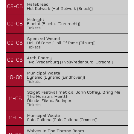
Hatebreed
09-08
Het Bolwerk (Het Bolwerk (Sneek))
Midnight
09-08
Bibelot (Bibelot (Dordrecht))
Tickets
Spectral Wound
09-08
Hall Of Fame (Hall Of Fame (Tilburg))
Tickets
Arch Enemy
09-08
TivoliVredenburg (TivoliVredenburg (Utrecht))
Municipal Waste
10-08
Dynamo (Dynamo (Eindhoven))
Tickets
Sziget Festival met o.a. John Coffey, Bring Me
The Horizon, Health
11-08
Óbudai Eiland, Budapest
Tickets
Municipal Waste
11-08
Cafe Calluna (Cafe Calluna (Ommen))
Wolves In The Throne Room