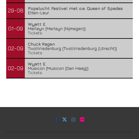
Popelucht Festival met o.a. Queen of Spades
29-08
Etten-Leur
Wyatt E.
01-09
Merleyn (Merleyn (Nijmegen))
Tickets
Chuck Ragan
02-09
TivoliVredenburg (TivoliVredenburg (Utrecht))
Tickets
Wyatt E.
02-09
Musicon (Musicon (Den Haag))
Tickets