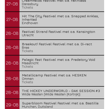
Creamfields Festival met o.a. Faithless
27-08
Daresbury
Tickets
Hit The City Festival met o.a. Snapped Ankles,
27-08
Inherited
Eindhoven
Festival Strand Festival met o.a. Kensington
28-08
Utrecht
Breekout! Festival Festival met o.a. Di-rect
28-08
Bree
Tickets
Pelagic Fest Festival met o.a. Predatory Void
28-08
Maastricht
Tickets
Metallicamp Festival met o.a. HESKEN
28-08
Ommen
Tickets
THE HICKEY UNDERWORLD - DAK SESSION #3
28-08
Wilde Westen (Wilde Westen (Kortrijk))
Superbloom Festival Festival met o.a. Bastille
29-08
Munchen, Duitsland