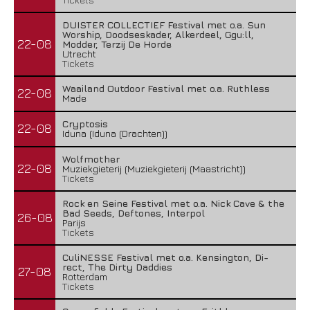
DUISTER COLLECTIEF Festival met o.a. Sun
Worship, Doodseskader, Alkerdeel, Ggu:ll,
22-08
Modder, Terzij De Horde
Utrecht
Tickets
Waailand Outdoor Festival met o.a. Ruthless
22-08
Made
Cryptosis
22-08
Iduna (Iduna (Drachten))
Wolfmother
22-08
Muziekgieterij (Muziekgieterij (Maastricht))
Tickets
Rock en Seine Festival met o.a. Nick Cave & the
Bad Seeds, Deftones, Interpol
26-08
Parijs
Tickets
CuliNESSE Festival met o.a. Kensington, Di-
rect, The Dirty Daddies
27-08
Rotterdam
Tickets