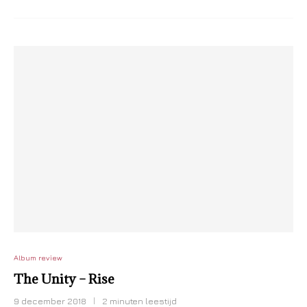
Album review
The Unity – Rise
9 december 2018
2 minuten leestijd