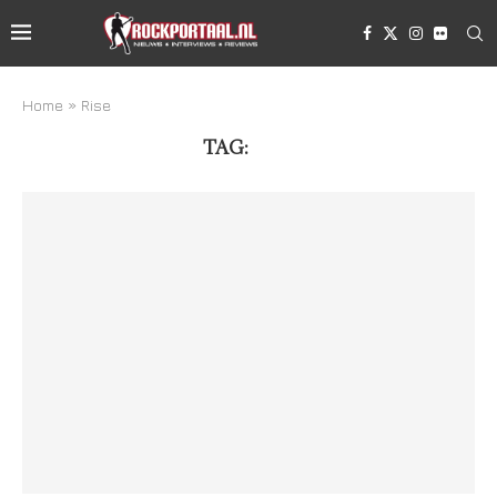
Home
»
Rise
TAG:
RISE