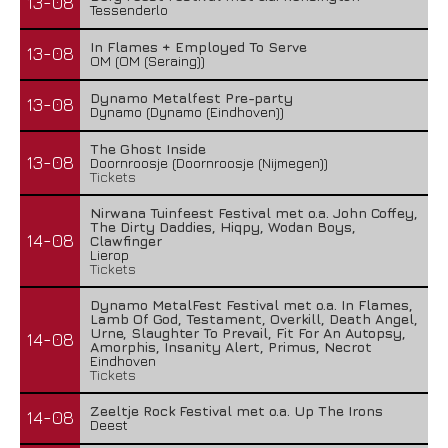
13-08
Tessenderlo
In Flames + Employed To Serve
13-08
OM (OM (Seraing))
Dynamo Metalfest Pre-party
13-08
Dynamo (Dynamo (Eindhoven))
The Ghost Inside
13-08
Doornroosje (Doornroosje (Nijmegen))
Tickets
Nirwana Tuinfeest Festival met o.a. John Coffey,
The Dirty Daddies, Hiqpy, Wodan Boys,
14-08
Clawfinger
Lierop
Tickets
Dynamo MetalFest Festival met o.a. In Flames,
Lamb Of God, Testament, Overkill, Death Angel,
Urne, Slaughter To Prevail, Fit For An Autopsy,
14-08
Amorphis, Insanity Alert, Primus, Necrot
Eindhoven
Tickets
Zeeltje Rock Festival met o.a. Up The Irons
14-08
Deest