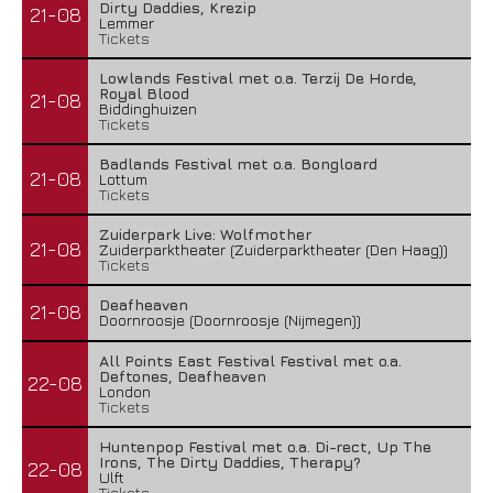
Dirty Daddies, Krezip
21-08
Lemmer
Tickets
Lowlands Festival met o.a. Terzij De Horde,
Royal Blood
21-08
Biddinghuizen
Tickets
Badlands Festival met o.a. Bongloard
21-08
Lottum
Tickets
Zuiderpark Live: Wolfmother
21-08
Zuiderparktheater (Zuiderparktheater (Den Haag))
Tickets
Deafheaven
21-08
Doornroosje (Doornroosje (Nijmegen))
All Points East Festival Festival met o.a.
Deftones, Deafheaven
22-08
London
Tickets
Huntenpop Festival met o.a. Di-rect, Up The
Irons, The Dirty Daddies, Therapy?
22-08
Ulft
Tickets