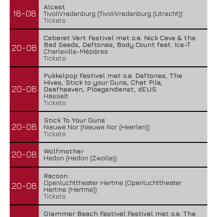
Alcest
18-08
TivoliVredenburg (TivoliVredenburg (Utrecht))
Tickets
Cabaret Vert Festival met o.a. Nick Cave & the
Bad Seeds, Deftones, Body Count feat. Ice-T
20-08
Charleville-Mézières
Tickets
Pukkelpop Festival met o.a. Deftones, The
Hives, Stick to your Guns, Chat Pile,
20-08
Deafheaven, Ploegendienst, dEUS
Hasselt
Tickets
Stick To Your Guns
20-08
Nieuwe Nor (Nieuwe Nor (Heerlen))
Tickets
Wolfmother
20-08
Hedon (Hedon (Zwolle))
Racoon
Openluchttheater Hertme (Openluchttheater
20-08
Hertme (Hertme))
Tickets
Glemmer Beach Festival Festival met o.a. The