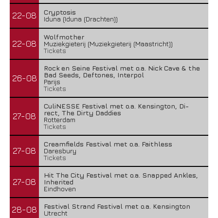
Cryptosis
22-08
Iduna (Iduna (Drachten))
Wolfmother
22-08
Muziekgieterij (Muziekgieterij (Maastricht))
Tickets
Rock en Seine Festival met o.a. Nick Cave & the
Bad Seeds, Deftones, Interpol
26-08
Parijs
Tickets
CuliNESSE Festival met o.a. Kensington, Di-
rect, The Dirty Daddies
27-08
Rotterdam
Tickets
Creamfields Festival met o.a. Faithless
27-08
Daresbury
Tickets
Hit The City Festival met o.a. Snapped Ankles,
27-08
Inherited
Eindhoven
Festival Strand Festival met o.a. Kensington
28-08
Utrecht