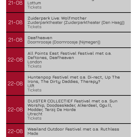
21-08
Lottum
Tickets
Zuiderpark Live: Wolfmother
21-08
Zuiderparktheater (Zuiderparktheater (Den Haag))
Tickets
Deafheaven
21-08
Doornroosje (Doornroosje (Nijmegen))
All Points East Festival Festival met o.a.
Deftones, Deafheaven
22-08
London
Tickets
Huntenpop Festival met o.a. Di-rect, Up The
Irons, The Dirty Daddies, Therapy?
22-08
Ulft
Tickets
DUISTER COLLECTIEF Festival met o.a. Sun
Worship, Doodseskader, Alkerdeel, Ggu:ll,
22-08
Modder, Terzij De Horde
Utrecht
Tickets
Waailand Outdoor Festival met o.a. Ruthless
22-08
Made