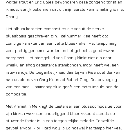
Walter Trout en Eric Gales bewonderen deze zanger/gitarist en
ik moet eerlijk bekennen dat dit mijn eerste kennismaking is met
Danny.
Het album kent tien composities die vanuit de sterke
bluesbasis geschreven zijn. Titelnummer Rise heeft dat
zompige karakter van een vette blueskraker. Het tempo mag
zeer prettig genoemd worden en het geheel is goed zwaar
neergezet. Het stemgeluid van Danny klinkt niet als door
whisky en shag geteisterde stembanden, maar heeft wel een
rauw randje. De toegankelijkheid daarbij van Rise doet denken
aan de blues van Gary Moore of Robert Cray. De toevoeging
van een mooi Hammondgeluid geeft een extra impuls aan de
compositie.
Met Animal In Me krijgt de luisteraar een bluescompositie voor
zijn kiezen waar een onderliggend bluesakkoord steeds de
stuwende factor is in een toegankelijke melodie. Eenzelfde
gevoel ervaar ik bij Hard Way To Go hoewel het tempo hier veel