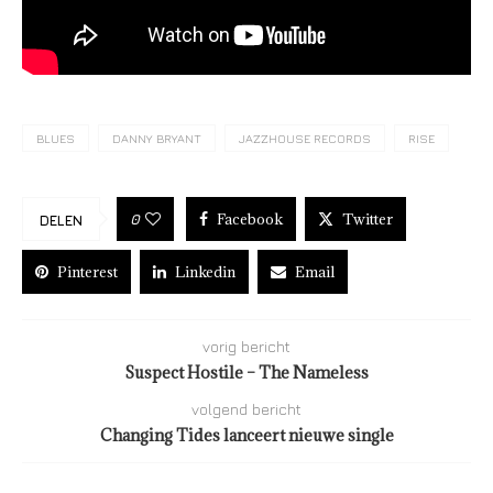
BLUES
DANNY BRYANT
JAZZHOUSE RECORDS
RISE
Facebook
Twitter
0
DELEN
Pinterest
Linkedin
Email
vorig bericht
Suspect Hostile – The Nameless
volgend bericht
Changing Tides lanceert nieuwe single