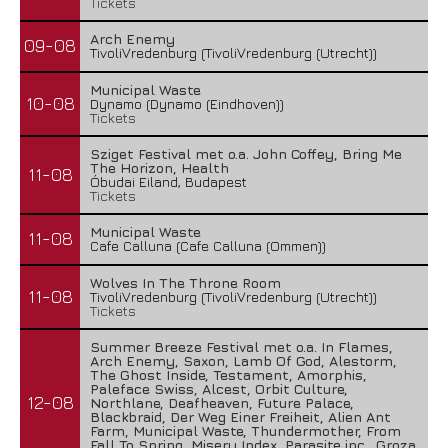
Tickets
Arch Enemy
09-08
TivoliVredenburg (TivoliVredenburg (Utrecht))
Municipal Waste
10-08
Dynamo (Dynamo (Eindhoven))
Tickets
Sziget Festival met o.a. John Coffey, Bring Me
The Horizon, Health
11-08
Óbudai Eiland, Budapest
Tickets
Municipal Waste
11-08
Cafe Calluna (Cafe Calluna (Ommen))
Wolves In The Throne Room
11-08
TivoliVredenburg (TivoliVredenburg (Utrecht))
Tickets
Summer Breeze Festival met o.a. In Flames,
Arch Enemy, Saxon, Lamb Of God, Alestorm,
The Ghost Inside, Testament, Amorphis,
Paleface Swiss, Alcest, Orbit Culture,
12-08
Northlane, Deafheaven, Future Palace,
Blackbraid, Der Weg Einer Freiheit, Alien Ant
Farm, Municipal Waste, Thundermother, From
Fall To Spring, Misery Index, Parasite inc., Groza