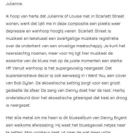
Julienne.
Ik hoop van harte dat Julienne of Louise niet in Scarlett Street
wonen, want dat lijkt me in deze compositie een plaats waar
depressie en wanhoop hoogtij vieren. Scarlett Street is
muzikaal en tekstueel een zwartgallige muzikale registratie
over de onderkant van een onveilige maatschappij. Je kunt het
neerslachtig noemen, maar voor mij ligt hier muzikaal de
essentie van de blues met op de juiste momenten een sterke
riff. Vanuit wanhoop is het supergevoelig neergezet. Dat
supersensitieve decor is ook aanwezig in I Want You, een cover
van Bob Dylan. De akoestische setting zorgt voor een groot
gedeelte de sfeer. De zang van Danny doet hier de rest. Hierbij
ondersteund door het akoestische gitaarspel dat kaal en droog
is neergezet.
Met alle metal om me heen is dit bluesalbum van Danny Bryant
een welkome afwisseling. Hij weet het bluesgevoel netjes neer
te zetten. Mijn voorkeur gaat uit naar de wat meer volle