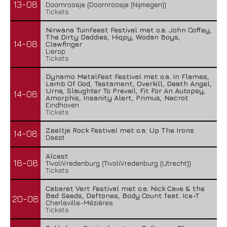
13-08
Doornroosje (Doornroosje (Nijmegen))
Tickets
Nirwana Tuinfeest Festival met o.a. John Coffey,
The Dirty Daddies, Hiqpy, Wodan Boys,
14-08
Clawfinger
Lierop
Tickets
Dynamo MetalFest Festival met o.a. In Flames,
Lamb Of God, Testament, Overkill, Death Angel,
Urne, Slaughter To Prevail, Fit For An Autopsy,
14-08
Amorphis, Insanity Alert, Primus, Necrot
Eindhoven
Tickets
Zeeltje Rock Festival met o.a. Up The Irons
14-08
Deest
Alcest
18-08
TivoliVredenburg (TivoliVredenburg (Utrecht))
Tickets
Cabaret Vert Festival met o.a. Nick Cave & the
Bad Seeds, Deftones, Body Count feat. Ice-T
20-08
Charleville-Mézières
Tickets