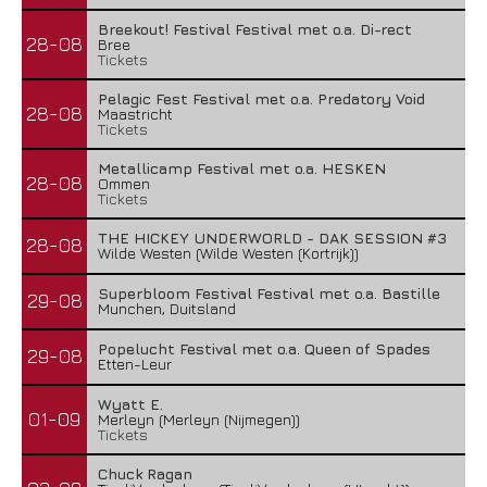
Breekout! Festival Festival met o.a. Di-rect
28-08
Bree
Tickets
Pelagic Fest Festival met o.a. Predatory Void
28-08
Maastricht
Tickets
Metallicamp Festival met o.a. HESKEN
28-08
Ommen
Tickets
THE HICKEY UNDERWORLD - DAK SESSION #3
28-08
Wilde Westen (Wilde Westen (Kortrijk))
Superbloom Festival Festival met o.a. Bastille
29-08
Munchen, Duitsland
Popelucht Festival met o.a. Queen of Spades
29-08
Etten-Leur
Wyatt E.
01-09
Merleyn (Merleyn (Nijmegen))
Tickets
Chuck Ragan