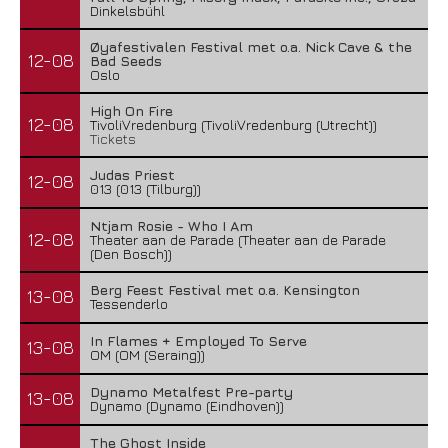
Dinkelsbühl
Øyafestivalen Festival met o.a. Nick Cave & the
12-08
Bad Seeds
Oslo
High On Fire
12-08
TivoliVredenburg (TivoliVredenburg (Utrecht))
Tickets
Judas Priest
12-08
013 (013 (Tilburg))
Ntjam Rosie - Who I Am
12-08
Theater aan de Parade (Theater aan de Parade
(Den Bosch))
Berg Feest Festival met o.a. Kensington
13-08
Tessenderlo
In Flames + Employed To Serve
13-08
OM (OM (Seraing))
Dynamo Metalfest Pre-party
13-08
Dynamo (Dynamo (Eindhoven))
The Ghost Inside