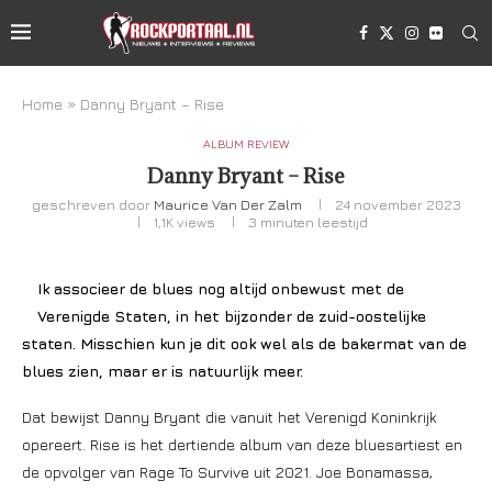
Home
»
Danny Bryant – Rise
ALBUM REVIEW
Danny Bryant – Rise
geschreven door
Maurice Van Der Zalm
24 november 2023
1,1K
views
3 minuten leestijd
Ik associeer de blues nog altijd onbewust met de
Verenigde Staten, in het bijzonder de zuid-oostelijke
staten. Misschien kun je dit ook wel als de bakermat van de
blues zien, maar er is natuurlijk meer.
Dat bewijst Danny Bryant die vanuit het Verenigd Koninkrijk
opereert. Rise is het dertiende album van deze bluesartiest en
de opvolger van Rage To Survive uit 2021. Joe Bonamassa,