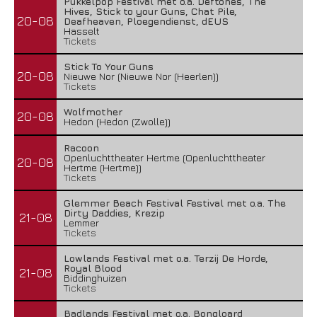
Pukkelpop Festival met o.a. Deftones, The
Hives, Stick to your Guns, Chat Pile,
20-08
Deafheaven, Ploegendienst, dEUS
Hasselt
Tickets
Stick To Your Guns
20-08
Nieuwe Nor (Nieuwe Nor (Heerlen))
Tickets
Wolfmother
20-08
Hedon (Hedon (Zwolle))
Racoon
Openluchttheater Hertme (Openluchttheater
20-08
Hertme (Hertme))
Tickets
Glemmer Beach Festival Festival met o.a. The
Dirty Daddies, Krezip
21-08
Lemmer
Tickets
Lowlands Festival met o.a. Terzij De Horde,
Royal Blood
21-08
Biddinghuizen
Tickets
Badlands Festival met o.a. Bongloard