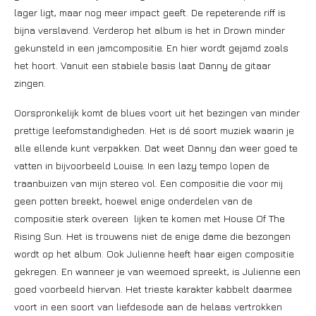
lager ligt, maar nog meer impact geeft. De repeterende riff is
bijna verslavend. Verderop het album is het in Drown minder
gekunsteld in een jamcompositie. En hier wordt gejamd zoals
het hoort. Vanuit een stabiele basis laat Danny de gitaar
zingen.
Oorspronkelijk komt de blues voort uit het bezingen van minder
prettige leefomstandigheden. Het is dé soort muziek waarin je
alle ellende kunt verpakken. Dat weet Danny dan weer goed te
vatten in bijvoorbeeld Louise. In een lazy tempo lopen de
traanbuizen van mijn stereo vol. Een compositie die voor mij
geen potten breekt, hoewel enige onderdelen van de
compositie sterk overeen lijken te komen met House Of The
Rising Sun. Het is trouwens niet de enige dame die bezongen
wordt op het album. Ook Julienne heeft haar eigen compositie
gekregen. En wanneer je van weemoed spreekt, is Julienne een
goed voorbeeld hiervan. Het trieste karakter kabbelt daarmee
voort in een soort van liefdesode aan de helaas vertrokken