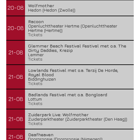
Wolfmother
20-08
Hedon (Hedon (Zwolle))
Racoon
Openluchttheater Hertme (Openluchttheater
20-08
Hertme (Hertme))
Tickets
Glemmer Beach Festival Festival met o.a. The
Dirty Daddies, Krezip
21-08
Lemmer
Tickets
Lowlands Festival met o.a. Terzij De Horde,
Royal Blood
21-08
Biddinghuizen
Tickets
Badlands Festival met o.a. Bongloard
21-08
Lottum
Tickets
Zuiderpark Live: Wolfmother
21-08
Zuiderparktheater (Zuiderparktheater (Den Haag))
Tickets
Deafheaven
21-08
Doornroosje (Doornroosje (Nijmegen))