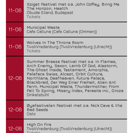
Sziget Festival met o.a. John Coffey, Bring Me
The Horizon, Health
11-08
Óbudai Eiland, Budapest
Tickets
Municipal Waste
11-08
Cafe Calluna (Cafe Calluna (Ommen))
Wolves In The Throne Room
11-08
TivoliVredenburg (TivoliVredenburg (Utrecht))
Tickets
Summer Breeze Festival met o.a. In Flames,
Arch Enemy, Saxon, Lamb Of God, Alestorm,
The Ghost Inside, Testament, Amorphis,
Paleface Swiss, Alcest, Orbit Culture,
12-08
Northlane, Deafheaven, Future Palace,
Blackbraid, Der Weg Einer Freiheit, Alien Ant
Farm, Municipal Waste, Thundermother, From
Fall To Spring, Misery Index, Parasite inc., Groza
Dinkelsbühl
Øyafestivalen Festival met o.a. Nick Cave & the
12-08
Bad Seeds
Oslo
High On Fire
12-08
TivoliVredenburg (TivoliVredenburg (Utrecht))
Tickets