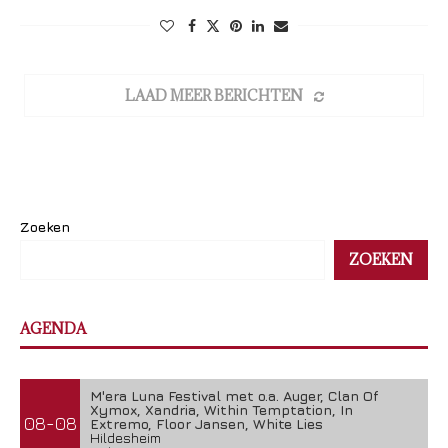
LAAD MEER BERICHTEN
Zoeken
ZOEKEN
AGENDA
M'era Luna Festival met o.a. Auger, Clan Of
Xymox, Xandria, Within Temptation, In
08-08
Extremo, Floor Jansen, White Lies
Hildesheim