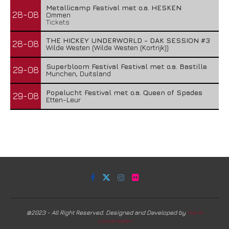
Metallicamp Festival met o.a. HESKEN
28-08
Ommen
Tickets
THE HICKEY UNDERWORLD - DAK SESSION #3
28-08
Wilde Westen (Wilde Westen (Kortrijk))
Superbloom Festival Festival met o.a. Bastille
29-08
Munchen, Duitsland
Popelucht Festival met o.a. Queen of Spades
29-08
Etten-Leur
@2023 - All Right Reserved. Designed and Developed by
Harm
Lourenssen