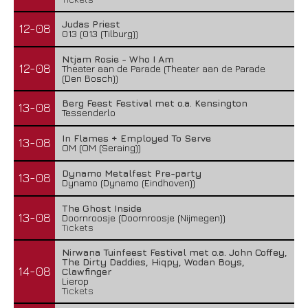
Judas Priest
12-08
013 (013 (Tilburg))
Ntjam Rosie - Who I Am
12-08
Theater aan de Parade (Theater aan de Parade
(Den Bosch))
Berg Feest Festival met o.a. Kensington
13-08
Tessenderlo
In Flames + Employed To Serve
13-08
OM (OM (Seraing))
Dynamo Metalfest Pre-party
13-08
Dynamo (Dynamo (Eindhoven))
The Ghost Inside
13-08
Doornroosje (Doornroosje (Nijmegen))
Tickets
Nirwana Tuinfeest Festival met o.a. John Coffey,
The Dirty Daddies, Hiqpy, Wodan Boys,
14-08
Clawfinger
Lierop
Tickets