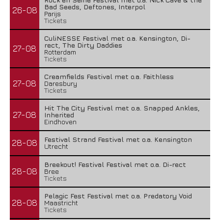
Bad Seeds, Deftones, Interpol
26-08
Parijs
Tickets
CuliNESSE Festival met o.a. Kensington, Di-
rect, The Dirty Daddies
27-08
Rotterdam
Tickets
Creamfields Festival met o.a. Faithless
27-08
Daresbury
Tickets
Hit The City Festival met o.a. Snapped Ankles,
27-08
Inherited
Eindhoven
Festival Strand Festival met o.a. Kensington
28-08
Utrecht
Breekout! Festival Festival met o.a. Di-rect
28-08
Bree
Tickets
Pelagic Fest Festival met o.a. Predatory Void
28-08
Maastricht
Tickets