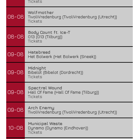
Tickets
Wolfmother
08-08
TivoliVredenburg (TivoliVredenburg (Utrecht))
Tickets
Body Count ft. Ice-T
08-08
013 (013 (Tilburg))
Tickets
Hatebreed
09-08
Het Bolwerk (Het Bolwerk (Sneek))
Midnight
09-08
Bibelot (Bibelot (Dordrecht))
Tickets
Spectral Wound
09-08
Hall Of Fame (Hall Of Fame (Tilburg))
Tickets
Arch Enemy
09-08
TivoliVredenburg (TivoliVredenburg (Utrecht))
Municipal Waste
10-08
Dynamo (Dynamo (Eindhoven))
Tickets