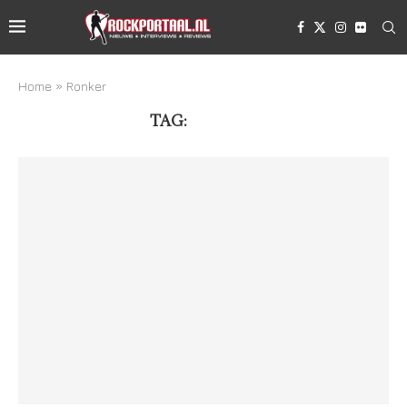
Home
»
Ronker
TAG:
RONKER