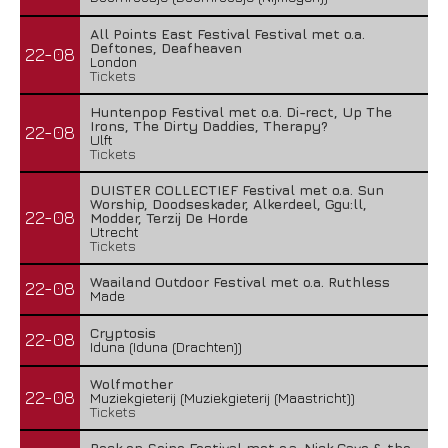
All Points East Festival Festival met o.a.
Deftones, Deafheaven
22-08
London
Tickets
Huntenpop Festival met o.a. Di-rect, Up The
Irons, The Dirty Daddies, Therapy?
22-08
Ulft
Tickets
DUISTER COLLECTIEF Festival met o.a. Sun
Worship, Doodseskader, Alkerdeel, Ggu:ll,
22-08
Modder, Terzij De Horde
Utrecht
Tickets
Waailand Outdoor Festival met o.a. Ruthless
22-08
Made
Cryptosis
22-08
Iduna (Iduna (Drachten))
Wolfmother
22-08
Muziekgieterij (Muziekgieterij (Maastricht))
Tickets
Rock en Seine Festival met o.a. Nick Cave & the