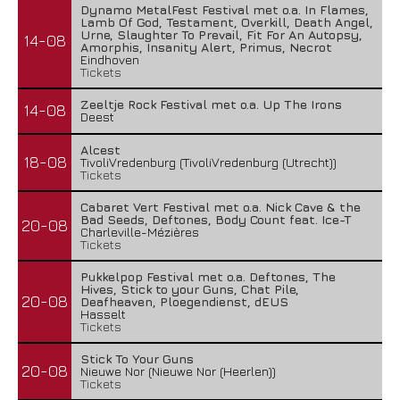
Dynamo MetalFest Festival met o.a. In Flames,
Lamb Of God, Testament, Overkill, Death Angel,
Urne, Slaughter To Prevail, Fit For An Autopsy,
14-08
Amorphis, Insanity Alert, Primus, Necrot
Eindhoven
Tickets
Zeeltje Rock Festival met o.a. Up The Irons
14-08
Deest
Alcest
18-08
TivoliVredenburg (TivoliVredenburg (Utrecht))
Tickets
Cabaret Vert Festival met o.a. Nick Cave & the
Bad Seeds, Deftones, Body Count feat. Ice-T
20-08
Charleville-Mézières
Tickets
Pukkelpop Festival met o.a. Deftones, The
Hives, Stick to your Guns, Chat Pile,
20-08
Deafheaven, Ploegendienst, dEUS
Hasselt
Tickets
Stick To Your Guns
20-08
Nieuwe Nor (Nieuwe Nor (Heerlen))
Tickets