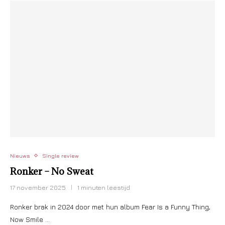
Nieuws
Single review
Ronker – No Sweat
17 november 2025
1 minuten leestijd
Ronker brak in 2024 door met hun album Fear Is a Funny Thing,
Now Smile …