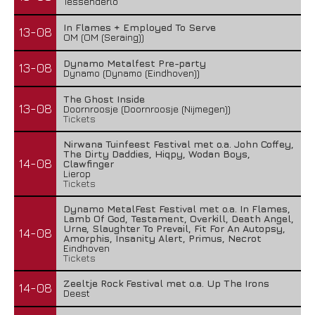
Tessenderlo
In Flames + Employed To Serve
13-08
OM (OM (Seraing))
Dynamo Metalfest Pre-party
13-08
Dynamo (Dynamo (Eindhoven))
The Ghost Inside
13-08
Doornroosje (Doornroosje (Nijmegen))
Tickets
Nirwana Tuinfeest Festival met o.a. John Coffey,
The Dirty Daddies, Hiqpy, Wodan Boys,
14-08
Clawfinger
Lierop
Tickets
Dynamo MetalFest Festival met o.a. In Flames,
Lamb Of God, Testament, Overkill, Death Angel,
Urne, Slaughter To Prevail, Fit For An Autopsy,
14-08
Amorphis, Insanity Alert, Primus, Necrot
Eindhoven
Tickets
Zeeltje Rock Festival met o.a. Up The Irons
14-08
Deest