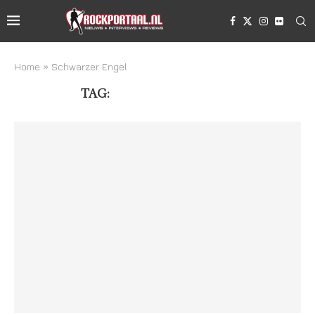
Home
»
Schwarzer Engel
TAG:
SCHWARZER ENGEL