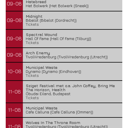
Hatebreed
09-08
Het Bolwerk (Het Bolwerk (Sneek))
Midnight
09-08
Bibelot (Bibelot (Dordrecht))
Tickets
Spectral Wound
09-08
Hall Of Fame (Hall Of Fame (Tilburg))
Tickets
Arch Enemy
09-08
TivoliVredenburg (TivoliVredenburg (Utrecht))
Municipal Waste
10-08
Dynamo (Dynamo (Eindhoven))
Tickets
Sziget Festival met o.a. John Coffey, Bring Me
The Horizon, Health
11-08
Óbudai Eiland, Budapest
Tickets
Municipal Waste
11-08
Cafe Calluna (Cafe Calluna (Ommen))
Wolves In The Throne Room
11-08
TivoliVredenburg (TivoliVredenburg (Utrecht))