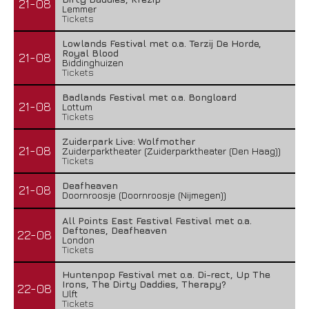
21-08
Lemmer
Tickets
Lowlands Festival met o.a. Terzij De Horde,
Royal Blood
21-08
Biddinghuizen
Tickets
Badlands Festival met o.a. Bongloard
21-08
Lottum
Tickets
Zuiderpark Live: Wolfmother
21-08
Zuiderparktheater (Zuiderparktheater (Den Haag))
Tickets
Deafheaven
21-08
Doornroosje (Doornroosje (Nijmegen))
All Points East Festival Festival met o.a.
Deftones, Deafheaven
22-08
London
Tickets
Huntenpop Festival met o.a. Di-rect, Up The
Irons, The Dirty Daddies, Therapy?
22-08
Ulft
Tickets