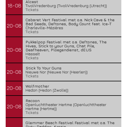
Alcest
18-08
TivoliVredenburg (TivoliVredenburg (Utrecht))
Tickets
Cabaret Vert Festival met o.a. Nick Cave & the
Bad Seeds, Deftones, Body Count feat. Ice-T
20-08
Charleville-Mézières
Tickets
Pukkelpop Festival met o.a. Deftones, The
Hives, Stick to your Guns, Chat Pile,
20-08
Deafheaven, Ploegendienst, dEUS
Hasselt
Tickets
Stick To Your Guns
20-08
Nieuwe Nor (Nieuwe Nor (Heerlen))
Tickets
Wolfmother
20-08
Hedon (Hedon (Zwolle))
Racoon
Openluchttheater Hertme (Openluchttheater
20-08
Hertme (Hertme))
Tickets
Glemmer Beach Festival Festival met o.a. The
Dirty Daddies, Krezip