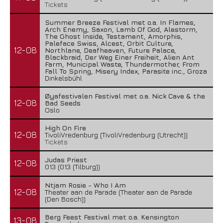
Tickets
Summer Breeze Festival met o.a. In Flames,
Arch Enemy, Saxon, Lamb Of God, Alestorm,
The Ghost Inside, Testament, Amorphis,
Paleface Swiss, Alcest, Orbit Culture,
12-08
Northlane, Deafheaven, Future Palace,
Blackbraid, Der Weg Einer Freiheit, Alien Ant
Farm, Municipal Waste, Thundermother, From
Fall To Spring, Misery Index, Parasite inc., Groza
Dinkelsbühl
Øyafestivalen Festival met o.a. Nick Cave & the
12-08
Bad Seeds
Oslo
High On Fire
12-08
TivoliVredenburg (TivoliVredenburg (Utrecht))
Tickets
Judas Priest
12-08
013 (013 (Tilburg))
Ntjam Rosie - Who I Am
12-08
Theater aan de Parade (Theater aan de Parade
(Den Bosch))
Berg Feest Festival met o.a. Kensington
13-08