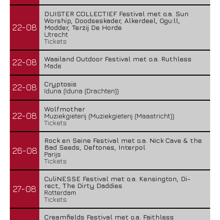
DUISTER COLLECTIEF Festival met o.a. Sun
Worship, Doodseskader, Alkerdeel, Ggu:ll,
22-08
Modder, Terzij De Horde
Utrecht
Tickets
Waailand Outdoor Festival met o.a. Ruthless
22-08
Made
Cryptosis
22-08
Iduna (Iduna (Drachten))
Wolfmother
22-08
Muziekgieterij (Muziekgieterij (Maastricht))
Tickets
Rock en Seine Festival met o.a. Nick Cave & the
Bad Seeds, Deftones, Interpol
26-08
Parijs
Tickets
CuliNESSE Festival met o.a. Kensington, Di-
rect, The Dirty Daddies
27-08
Rotterdam
Tickets
Creamfields Festival met o.a. Faithless