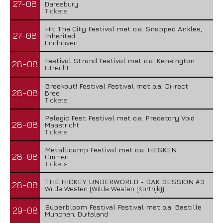
27-08
Daresbury
Tickets
Hit The City Festival met o.a. Snapped Ankles,
27-08
Inherited
Eindhoven
Festival Strand Festival met o.a. Kensington
28-08
Utrecht
Breekout! Festival Festival met o.a. Di-rect
28-08
Bree
Tickets
Pelagic Fest Festival met o.a. Predatory Void
28-08
Maastricht
Tickets
Metallicamp Festival met o.a. HESKEN
28-08
Ommen
Tickets
THE HICKEY UNDERWORLD - DAK SESSION #3
28-08
Wilde Westen (Wilde Westen (Kortrijk))
Superbloom Festival Festival met o.a. Bastille
29-08
Munchen, Duitsland