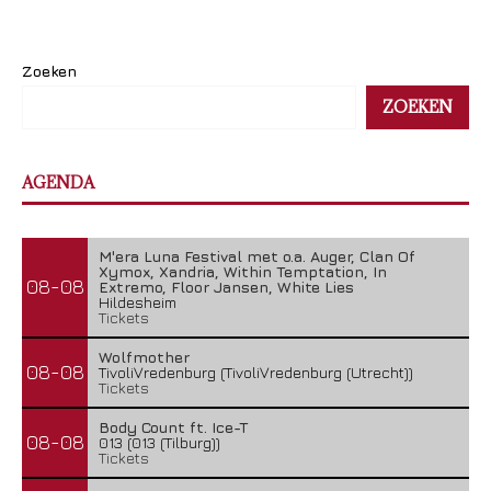
Zoeken
ZOEKEN
AGENDA
M'era Luna Festival met o.a. Auger, Clan Of
Xymox, Xandria, Within Temptation, In
08-08
Extremo, Floor Jansen, White Lies
Hildesheim
Tickets
Wolfmother
08-08
TivoliVredenburg (TivoliVredenburg (Utrecht))
Tickets
Body Count ft. Ice-T
08-08
013 (013 (Tilburg))
Tickets