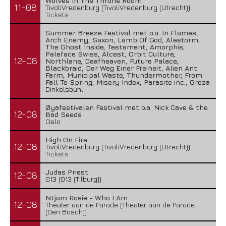
Wolves In The Throne Room
11-08
TivoliVredenburg (TivoliVredenburg (Utrecht))
Tickets
Summer Breeze Festival met o.a. In Flames,
Arch Enemy, Saxon, Lamb Of God, Alestorm,
The Ghost Inside, Testament, Amorphis,
Paleface Swiss, Alcest, Orbit Culture,
12-08
Northlane, Deafheaven, Future Palace,
Blackbraid, Der Weg Einer Freiheit, Alien Ant
Farm, Municipal Waste, Thundermother, From
Fall To Spring, Misery Index, Parasite inc., Groza
Dinkelsbühl
Øyafestivalen Festival met o.a. Nick Cave & the
12-08
Bad Seeds
Oslo
High On Fire
12-08
TivoliVredenburg (TivoliVredenburg (Utrecht))
Tickets
Judas Priest
12-08
013 (013 (Tilburg))
Ntjam Rosie - Who I Am
12-08
Theater aan de Parade (Theater aan de Parade
(Den Bosch))