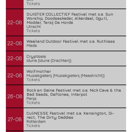
Tickets
DUISTER COLLECTIEF Festival met o.a. Sun
Worship, Doodseskader, Alkerdeel, Ggu:ll,
22-08
Modder, Terzij De Horde
Utrecht
Tickets
Waailand Outdoor Festival met o.a. Ruthless
22-08
Made
Cryptosis
22-08
Iduna (Iduna (Drachten))
Wolfmother
22-08
Muziekgieterij (Muziekgieterij (Maastricht))
Tickets
Rock en Seine Festival met o.a. Nick Cave & the
Bad Seeds, Deftones, Interpol
26-08
Parijs
Tickets
CuliNESSE Festival met o.a. Kensington, Di-
rect, The Dirty Daddies
27-08
Rotterdam
Tickets