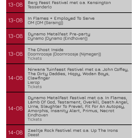
Berg Feest Festival met o.a. Kensington
13-08
Tessenderlo
In Flames + Employed To Serve
13-08
OM (OM (Seraing))
Dynamo Metalfest Pre-party
13-08
Dynamo (Dynamo (Eindhoven))
The Ghost Inside
13-08
Doornroosje (Doornroosje (Nijmegen))
Tickets
Nirwana Tuinfeest Festival met o.a. John Coffey,
The Dirty Daddies, Hiqpy, Wodan Boys,
14-08
Clawfinger
Lierop
Tickets
Dynamo MetalFest Festival met o.a. In Flames,
Lamb Of God, Testament, Overkill, Death Angel,
Urne, Slaughter To Prevail, Fit For An Autopsy,
14-08
Amorphis, Insanity Alert, Primus, Necrot
Eindhoven
Tickets
Zeeltje Rock Festival met o.a. Up The Irons
14-08
Deest