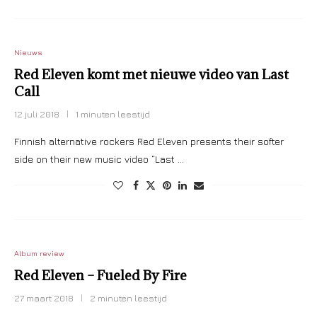
Nieuws
Red Eleven komt met nieuwe video van Last
Call
12 juli 2018
1 minuten leestijd
Finnish alternative rockers Red Eleven presents their softer
side on their new music video “Last …
Album review
Red Eleven – Fueled By Fire
27 maart 2018
2 minuten leestijd