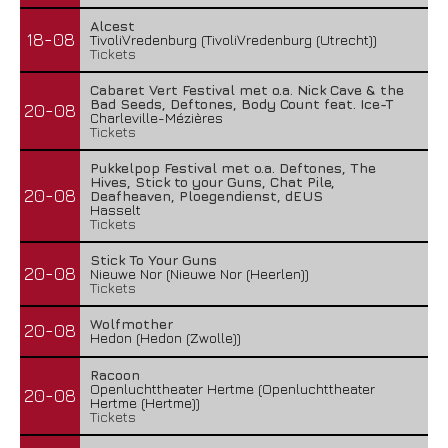
Alcest
18-08
TivoliVredenburg (TivoliVredenburg (Utrecht))
Tickets
Cabaret Vert Festival met o.a. Nick Cave & the
Bad Seeds, Deftones, Body Count feat. Ice-T
20-08
Charleville-Mézières
Tickets
Pukkelpop Festival met o.a. Deftones, The
Hives, Stick to your Guns, Chat Pile,
20-08
Deafheaven, Ploegendienst, dEUS
Hasselt
Tickets
Stick To Your Guns
20-08
Nieuwe Nor (Nieuwe Nor (Heerlen))
Tickets
Wolfmother
20-08
Hedon (Hedon (Zwolle))
Racoon
Openluchttheater Hertme (Openluchttheater
20-08
Hertme (Hertme))
Tickets