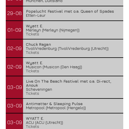
Munchen, Duitsland
Popelucht Festival met o.a. Queen of Spades
29-08
Etten-Leur
Wyatt E.
01-09
Merleyn (Merleyn (Nijmegen))
Tickets
Chuck Ragan
02-09
TivoliVredenburg (TivoliVredenburg (Utrecht))
Tickets
Wyatt E.
02-09
Musicon (Musicon (Den Haag))
Tickets
Live On The Beach Festival met o.a. Di-rect,
Anouk
03-09
Scheveningen
Tickets
Antimatter & Sleeping Pulse
03-09
Metropool (Metropool (Hengelo))
WYATT E.
03-09
ACU (ACU (Utrecht))
Tickets