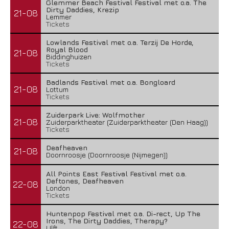
Glemmer Beach Festival Festival met o.a. The
Dirty Daddies, Krezip
21-08
Lemmer
Tickets
Lowlands Festival met o.a. Terzij De Horde,
Royal Blood
21-08
Biddinghuizen
Tickets
Badlands Festival met o.a. Bongloard
21-08
Lottum
Tickets
Zuiderpark Live: Wolfmother
21-08
Zuiderparktheater (Zuiderparktheater (Den Haag))
Tickets
Deafheaven
21-08
Doornroosje (Doornroosje (Nijmegen))
All Points East Festival Festival met o.a.
Deftones, Deafheaven
22-08
London
Tickets
Huntenpop Festival met o.a. Di-rect, Up The
Irons, The Dirty Daddies, Therapy?
22-08
Ulft