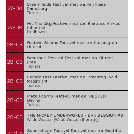
Creamfields Festival met o.a. Faithless
27-08
Daresbury
Tickets
Hit The City Festival met o.a. Snapped Ankles,
27-08
Inherited
Eindhoven
Festival Strand Festival met o.a. Kensington
28-08
Utrecht
Breekout! Festival Festival met o.a. Di-rect
28-08
Bree
Tickets
Pelagic Fest Festival met o.a. Predatory Void
28-08
Maastricht
Tickets
Metallicamp Festival met o.a. HESKEN
28-08
Ommen
Tickets
THE HICKEY UNDERWORLD - DAK SESSION #3
28-08
Wilde Westen (Wilde Westen (Kortrijk))
Superbloom Festival Festival met o.a. Bastille
29-08