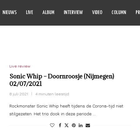
NIEUWS
LIVE
ALBUM
INTERVIEW
VIDEO
COLUMN
PR
ONIC WHIP!
Live review
Sonic Whip – Doornroosje (Nijmegen)
02/07/2021
8 juli 2021
4 minuten leestijd
Rockmonster Sonic Whip heeft tijdens de Corona-tijd niet
stilgezeten. Het trio dook in deze periode …