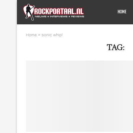
HOME
Home
»
sonic whip!
TAG:
S