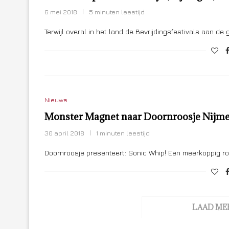
6 mei 2018
5 minuten leestijd
Terwijl overal in het land de Bevrijdingsfestivals aan de
Nieuws
Monster Magnet naar Doornroosje Nijm
30 april 2018
1 minuten leestijd
Doornroosje presenteert: Sonic Whip! Een meerkoppig r
LAAD ME