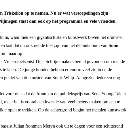
um Triskelion op te nemen. Nu er wat versoepelingen zijn
ad Nijmegen staat dan ook op het programma en vele vrienden,
odium, waar men een gigantisch stalen kunstwerk boven het drumstel
en laat dat nu ook net de titel zijn van het debuutalbum van
Sonic
 kom maar op!
el Vreten-toetsenist Thijs Schrijnemakers bereid gevonden om met de
s te laten. De jonge honden hebben er enorm veel zin in en de
ig en geniet van de kunsten van Sonic Whip. Aangezien iedereen nog
iet voor niets dat de frontman de publieksprijs van Sena Young Talent
, maar het is vooral een kwestie van veel meters maken om een te
ikje open te trekken. Op de achtergrond begint het metalen kunstwerk
bassist Julian frontman Meryn ook uit te dagen voor een schitterend