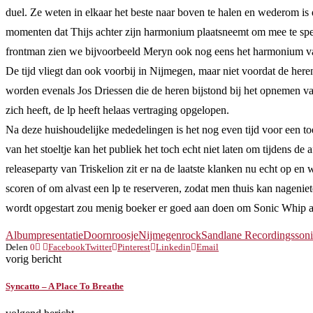
duel. Ze weten in elkaar het beste naar boven te halen en wederom is
momenten dat Thijs achter zijn harmonium plaatsneemt om mee te spe
frontman zien we bijvoorbeeld Meryn ook nog eens het harmonium van
De tijd vliegt dan ook voorbij in Nijmegen, maar niet voordat de he
worden evenals Jos Driessen die de heren bijstond bij het opnemen va
zich heeft, de lp heeft helaas vertraging opgelopen.
Na deze huishoudelijke mededelingen is het nog even tijd voor een t
van het stoeltje kan het publiek het toch echt niet laten om tijdens de a
releaseparty van Triskelion zit er na de laatste klanken nu echt op 
scoren of om alvast een lp te reserveren, zodat men thuis kan nagenie
wordt opgestart zou menig boeker er goed aan doen om Sonic Whip aa
Albumpresentatie
Doornroosje
Nijmegen
rock
Sandlane Recordings
son
Delen
0
Facebook
Twitter
Pinterest
Linkedin
Email
vorig bericht
Syncatto – A Place To Breathe