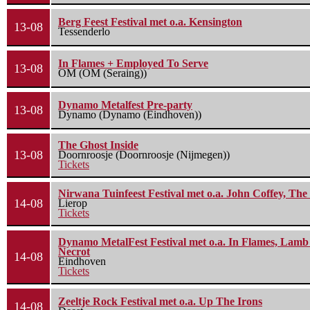
Berg Feest Festival met o.a. Kensington
13-08
Tessenderlo
In Flames + Employed To Serve
13-08
OM (OM (Seraing))
Dynamo Metalfest Pre-party
13-08
Dynamo (Dynamo (Eindhoven))
The Ghost Inside
13-08
Doornroosje (Doornroosje (Nijmegen))
Tickets
Nirwana Tuinfeest Festival met o.a. John Coffey, Th
14-08
Lierop
Tickets
Dynamo MetalFest Festival met o.a. In Flames, Lamb O
Necrot
14-08
Eindhoven
Tickets
Zeeltje Rock Festival met o.a. Up The Irons
14-08