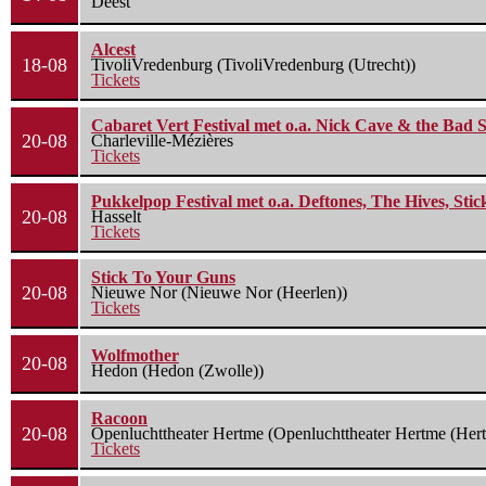
Deest
Alcest
18-08
TivoliVredenburg (TivoliVredenburg (Utrecht))
Tickets
Cabaret Vert Festival met o.a. Nick Cave & the Bad S
20-08
Charleville-Mézières
Tickets
Pukkelpop Festival met o.a. Deftones, The Hives, Sti
20-08
Hasselt
Tickets
Stick To Your Guns
20-08
Nieuwe Nor (Nieuwe Nor (Heerlen))
Tickets
Wolfmother
20-08
Hedon (Hedon (Zwolle))
Racoon
20-08
Openluchttheater Hertme (Openluchttheater Hertme (Her
Tickets