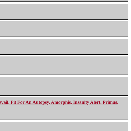
ail, Fit For An Autopsy, Amorphis, Insanity Alert, Primus,