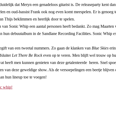
 duidelijk dat Meryn een genadeloos gitarist is. De releaseparty kent 
len en oud-bassist Frank ook nog even komt meespelen. Er is genoeg te
 Thijs beklimmen en heerlijk door te spelen.
ren van Sonic Whip een aantal personen heeft bedankt. Zo mag Maarten 
n hun debuutalbum in de Sandlane Recording Facilities. Sonic Whip excu
oegift van een tweetal nummers. Zo gaan de klanken van
Blue Skies
erin
fsluiter
Let There Be Rock
even op te veren. Men blijft wel trouw op h
en wat heeft men kunnen genieten van deze getalenteerde heren. Snel sp
ten van deze geweldige show. Als de versoepelingen een beetje blijven d
n hun lineup toe te voegen!
ic whip!