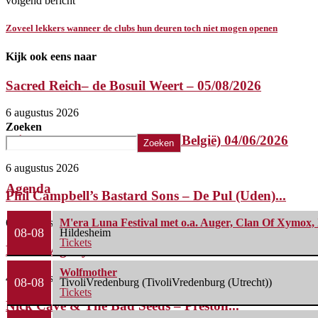
volgend bericht
Zoveel lekkers wanneer de clubs hun deuren toch niet mogen openen
Kijk ook eens naar
Sacred Reich– de Bosuil Weert – 05/08/2026
6 augustus 2026
Zoeken
Misery Index – Elpee (Deinze, België) 04/06/2026
Zoeken
6 augustus 2026
Agenda
Phil Campbell’s Bastard Sons – De Pul (Uden)...
6 augustus 2026
M'era Luna Festival met o.a. Auger, Clan Of Xymox, 
08-08
Hildesheim
Tickets
Life Of Agony + Second Function – Underworld...
Wolfmother
4 augustus 2026
08-08
TivoliVredenburg (TivoliVredenburg (Utrecht))
Tickets
Nick Cave & The Bad Seeds – Preston...