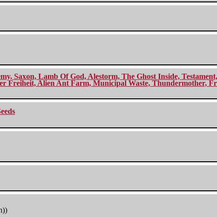
my, Saxon, Lamb Of God, Alestorm, The Ghost Inside, Testament, A
r Freiheit, Alien Ant Farm, Municipal Waste, Thundermother, Fro
Seeds
h))