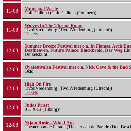
Municipal Waste
11-08
Cafe Calluna (Cafe Calluna (Ommen))
Wolves In The Throne Room
11-08
TivoliVredenburg (TivoliVredenburg (Utrecht))
Tickets
Summer Breeze Festival met o.a. In Flames, Arch Ene
12-08
Deafheaven, Future Palace, Blackbraid, Der Weg Eine
Dinkelsbühl
Øyafestivalen Festival met o.a. Nick Cave & the Bad 
12-08
Oslo
High On Fire
12-08
TivoliVredenburg (TivoliVredenburg (Utrecht))
Tickets
Judas Priest
12-08
013 (013 (Tilburg))
Ntjam Rosie - Who I Am
12-08
Theater aan de Parade (Theater aan de Parade (Den Bosc