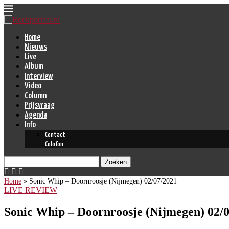
Home
Nieuws
Live
Album
Interview
Video
Column
Prijsvraag
Agenda
Info
Contact
Colofon
Zoeken
Home
»
Sonic Whip – Doornroosje (Nijmegen) 02/07/2021
LIVE REVIEW
Sonic Whip – Doornroosje (Nijmegen) 02/