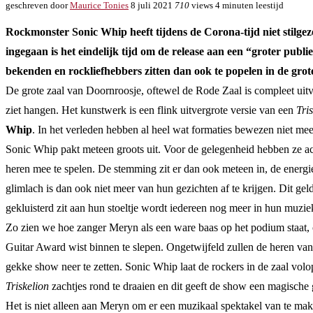
geschreven door
Maurice Tonies
8 juli 2021
710
views
4 minuten leestijd
Rockmonster Sonic Whip heeft tijdens de Corona-tijd niet stilgez
ingegaan is het eindelijk tijd om de release aan een “groter pub
bekenden en rockliefhebbers zitten dan ook te popelen in de gr
De grote zaal van Doornroosje, oftewel de Rode Zaal is compleet uit
ziet hangen. Het kunstwerk is een flink uitvergrote versie van een
Tri
Whip
. In het verleden hebben al heel wat formaties bewezen niet me
Sonic Whip pakt meteen groots uit. Voor de gelegenheid hebben ze ac
heren mee te spelen. De stemming zit er dan ook meteen in, de energi
glimlach is dan ook niet meer van hun gezichten af te krijgen. Dit ge
gekluisterd zit aan hun stoeltje wordt iedereen nog meer in hun muzi
Zo zien we hoe zanger Meryn als een ware baas op het podium staat, co
Guitar Award wist binnen te slepen. Ongetwijfeld zullen de heren va
gekke show neer te zetten. Sonic Whip laat de rockers in de zaal vo
Triskelion
zachtjes rond te draaien en dit geeft de show een magische 
Het is niet alleen aan Meryn om er een muzikaal spektakel van te make