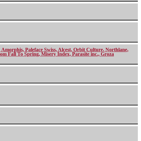
morphis, Paleface Swiss, Alcest, Orbit Culture, Northlane,
m Fall To Spring, Misery Index, Parasite inc., Groza