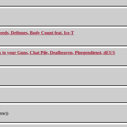
eeds, Deftones, Body Count feat. Ice-T
ck to your Guns, Chat Pile, Deafheaven, Ploegendienst, dEUS
tme))