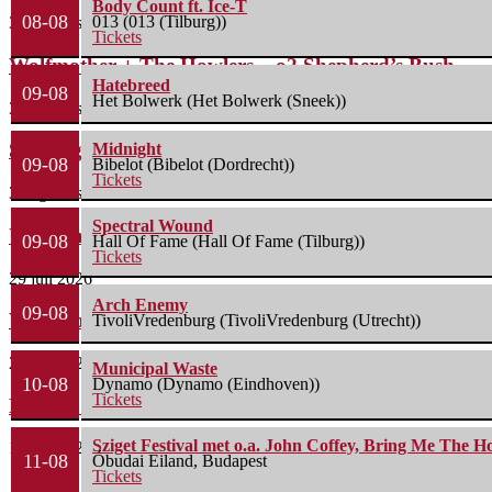
Body Count ft. Ice-T
08-08
013 (013 (Tilburg))
3 augustus 2026
Tickets
Wolfmother + The Howlers – o2 Shepherd’s Bush...
Hatebreed
09-08
Het Bolwerk (Het Bolwerk (Sneek))
3 augustus 2026
Savatage – 013 Tilburg – 01/08/2026
Midnight
09-08
Bibelot (Bibelot (Dordrecht))
Tickets
3 augustus 2026
Spectral Wound
Unearth + Thrown Into Exile – Hall of...
09-08
Hall Of Fame (Hall Of Fame (Tilburg))
Tickets
29 juli 2026
Arch Enemy
09-08
Weitjerock 2026 – Zaterdag (IJzendijke) 25/07/2026
TivoliVredenburg (TivoliVredenburg (Utrecht))
26 juli 2026
Municipal Waste
10-08
Dynamo (Dynamo (Eindhoven))
Tickets
Bospop 2026: Zondag (Weert) 12/07/2026
Sziget Festival met o.a. John Coffey, Bring Me The H
15 juli 2026
11-08
Óbudai Eiland, Budapest
Tickets