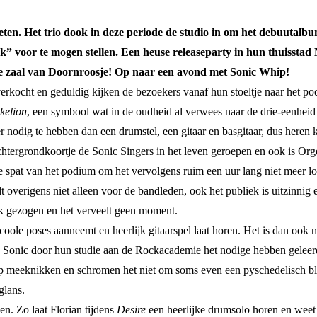
eten. Het trio dook in deze periode de studio in om het debuutalb
liek” voor te mogen stellen. Een heuse releaseparty in hun thuisst
ote zaal van Doornroosje! Op naar een avond met Sonic Whip!
verkocht en geduldig kijken de bezoekers vanaf hun stoeltje naar het p
skelion
, een symbool wat in de oudheid al verwees naar de drie-eenheid 
er nodig te hebben dan een drumstel, een gitaar en basgitaar, dus heren
htergrondkoortje de Sonic Singers in het leven geroepen en ook is Org
e spat van het podium om het vervolgens ruim een uur lang niet meer lo
ldt overigens niet alleen voor de bandleden, ook het publiek is uitzinn
ek gezogen en het verveelt geen moment.
ole poses aanneemt en heerlijk gitaarspel laat horen. Het is dan ook n
n Sonic door hun studie aan de Rockacademie het nodige hebben geleerd
lop meeknikken en schromen het niet om soms even een pyschedelisch bl
glans.
n. Zo laat Florian tijdens
Desire
een heerlijke drumsolo horen en weet 