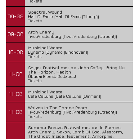
Tickets
Spectral Wound
09-08
Hall Of Fame (Hall Of Fame (Tilburg))
Tickets
Arch Enemy
09-08
TivoliVredenburg (TivoliVredenburg (Utrecht))
Municipal Waste
10-08
Dynamo (Dynamo (Eindhoven))
Tickets
Sziget Festival met o.a. John Coffey, Bring Me
The Horizon, Health
11-08
Óbudai Eiland, Budapest
Tickets
Municipal Waste
11-08
Cafe Calluna (Cafe Calluna (Ommen))
Wolves In The Throne Room
11-08
TivoliVredenburg (TivoliVredenburg (Utrecht))
Tickets
Summer Breeze Festival met o.a. In Flames,
Arch Enemy, Saxon, Lamb Of God, Alestorm,
The Ghost Inside, Testament, Amorphis,