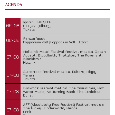
AGENDA
Igorrr + HEALTH
06-08
013 (013 (Tilburg))
Tickets
Panzerfaust
06-08
Poppodium Volt (Poppodium Volt (Sittard))
Hellsinki Metal Festival Festival met o.a. Opeth,
Accept, Bloodbath, Triptykon, The Kovenant,
07-08
Blackbraid
Helsinki
Suikerrock Festival met o.a. Editors, Hiqpy
07-08
Tienen
Tickets
Brakrock Festival met o.a. The Casualties, Hot
07-08
Water Music, No Turning Back, The Exploited
Duffel
AFF (Absolutely Free Festival) Festival met o.a.
The Hickey Underworld, Henge
07-08
Genk