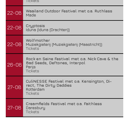
Tickets
Waailand Outdoor Festival met o.a. Ruthless
22-08
Made
Cryptosis
22-08
Iduna (Iduna (Drachten))
Wolfmother
22-08
Muziekgieterij (Muziekgieterij (Maastricht))
Tickets
Rock en Seine Festival met o.a. Nick Cave & the
Bad Seeds, Deftones, Interpol
26-08
Parijs
Tickets
CuliNESSE Festival met o.a. Kensington, Di-
rect, The Dirty Daddies
27-08
Rotterdam
Tickets
Creamfields Festival met o.a. Faithless
27-08
Daresbury
Tickets