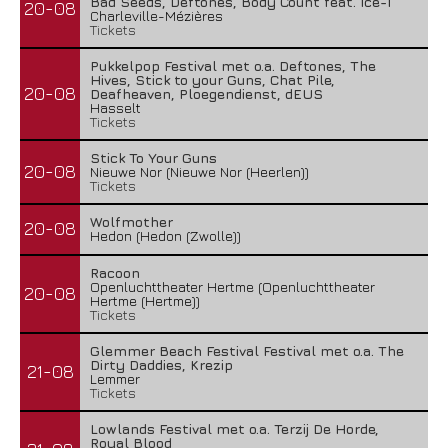
Bad Seeds, Deftones, Body Count feat. Ice-T
20-08
Charleville-Mézières
Tickets
Pukkelpop Festival met o.a. Deftones, The
Hives, Stick to your Guns, Chat Pile,
20-08
Deafheaven, Ploegendienst, dEUS
Hasselt
Tickets
Stick To Your Guns
20-08
Nieuwe Nor (Nieuwe Nor (Heerlen))
Tickets
Wolfmother
20-08
Hedon (Hedon (Zwolle))
Racoon
Openluchttheater Hertme (Openluchttheater
20-08
Hertme (Hertme))
Tickets
Glemmer Beach Festival Festival met o.a. The
Dirty Daddies, Krezip
21-08
Lemmer
Tickets
Lowlands Festival met o.a. Terzij De Horde,
Royal Blood