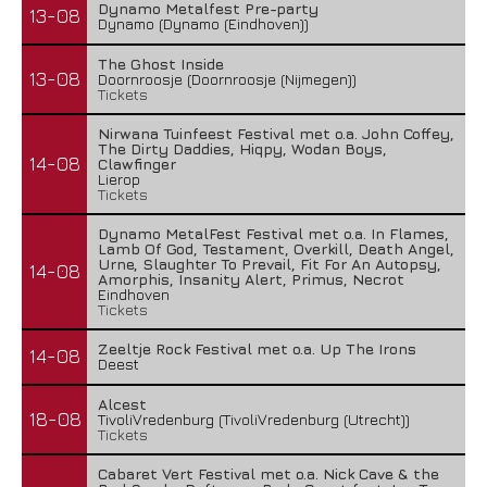
Dynamo Metalfest Pre-party
13-08
Dynamo (Dynamo (Eindhoven))
The Ghost Inside
13-08
Doornroosje (Doornroosje (Nijmegen))
Tickets
Nirwana Tuinfeest Festival met o.a. John Coffey,
The Dirty Daddies, Hiqpy, Wodan Boys,
14-08
Clawfinger
Lierop
Tickets
Dynamo MetalFest Festival met o.a. In Flames,
Lamb Of God, Testament, Overkill, Death Angel,
Urne, Slaughter To Prevail, Fit For An Autopsy,
14-08
Amorphis, Insanity Alert, Primus, Necrot
Eindhoven
Tickets
Zeeltje Rock Festival met o.a. Up The Irons
14-08
Deest
Alcest
18-08
TivoliVredenburg (TivoliVredenburg (Utrecht))
Tickets
Cabaret Vert Festival met o.a. Nick Cave & the