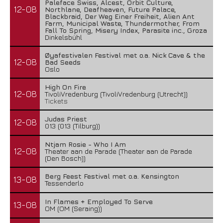
Paleface Swiss, Alcest, Orbit Culture,
12-08
Northlane, Deafheaven, Future Palace,
Blackbraid, Der Weg Einer Freiheit, Alien Ant
Farm, Municipal Waste, Thundermother, From
Fall To Spring, Misery Index, Parasite inc., Groza
Dinkelsbühl
Øyafestivalen Festival met o.a. Nick Cave & the
12-08
Bad Seeds
Oslo
High On Fire
12-08
TivoliVredenburg (TivoliVredenburg (Utrecht))
Tickets
Judas Priest
12-08
013 (013 (Tilburg))
Ntjam Rosie - Who I Am
12-08
Theater aan de Parade (Theater aan de Parade
(Den Bosch))
Berg Feest Festival met o.a. Kensington
13-08
Tessenderlo
In Flames + Employed To Serve
13-08
OM (OM (Seraing))