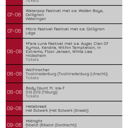
Tickets
Waterpop Festival met o.a. Wodan Boys,
07-08
Collignon
Wateringen
Micro Festival Festival met o.a. Collignon
07-08
Liège
M'era Luna Festival met o.a. Auger, Clan Of
Xymox, Xandria, Within Temptation, In
08-08
Extremo, Floor Jansen, White Lies
Hildesheim
Tickets
Wolfmother
08-08
TivoliVredenburg (TivoliVredenburg (Utrecht))
Tickets
Body Count ft. Ice-T
08-08
013 (013 (Tilburg))
Tickets
Hatebreed
09-08
Het Bolwerk (Het Bolwerk (Sneek))
Midnight
09-08
Bibelot (Bibelot (Dordrecht))