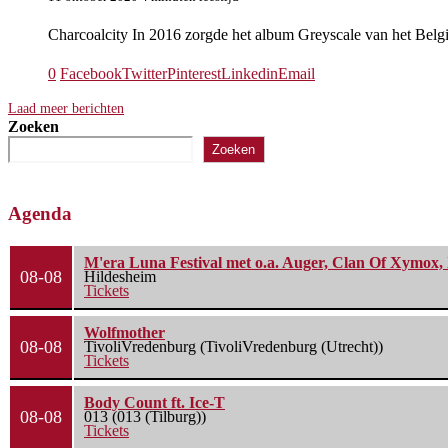
Charcoalcity In 2016 zorgde het album Greyscale van het Belgi
0
Facebook
Twitter
Pinterest
Linkedin
Email
Laad meer berichten
Zoeken
Zoeken
Agenda
M'era Luna Festival met o.a. Auger, Clan Of Xymox, 
08-08
Hildesheim
Tickets
Wolfmother
08-08
TivoliVredenburg (TivoliVredenburg (Utrecht))
Tickets
Body Count ft. Ice-T
08-08
013 (013 (Tilburg))
Tickets