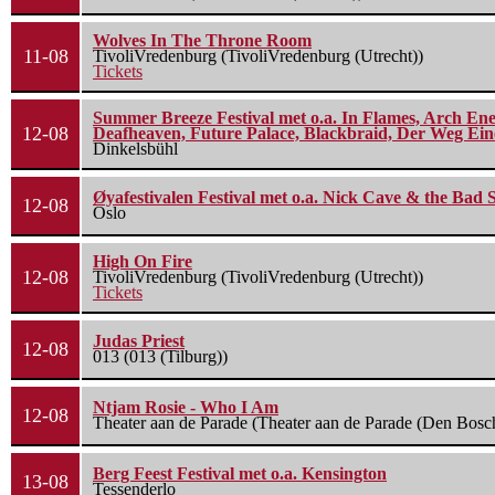
Wolves In The Throne Room
11-08
TivoliVredenburg (TivoliVredenburg (Utrecht))
Tickets
Summer Breeze Festival met o.a. In Flames, Arch Ene
12-08
Deafheaven, Future Palace, Blackbraid, Der Weg Eine
Dinkelsbühl
Øyafestivalen Festival met o.a. Nick Cave & the Bad 
12-08
Oslo
High On Fire
12-08
TivoliVredenburg (TivoliVredenburg (Utrecht))
Tickets
Judas Priest
12-08
013 (013 (Tilburg))
Ntjam Rosie - Who I Am
12-08
Theater aan de Parade (Theater aan de Parade (Den Bosc
Berg Feest Festival met o.a. Kensington
13-08
Tessenderlo