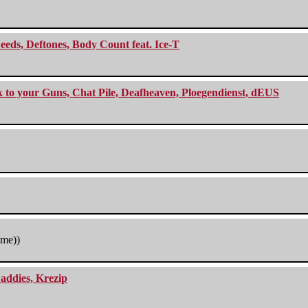
eeds, Deftones, Body Count feat. Ice-T
ck to your Guns, Chat Pile, Deafheaven, Ploegendienst, dEUS
tme))
addies, Krezip