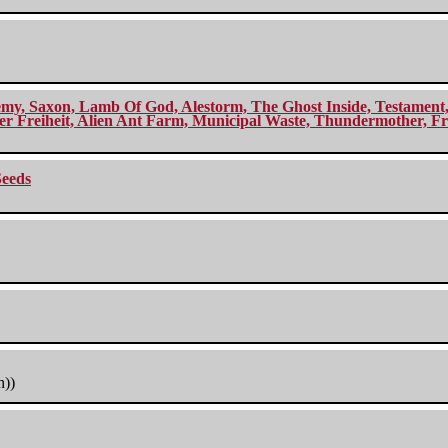
my, Saxon, Lamb Of God, Alestorm, The Ghost Inside, Testament, A
r Freiheit, Alien Ant Farm, Municipal Waste, Thundermother, Fro
Seeds
h))