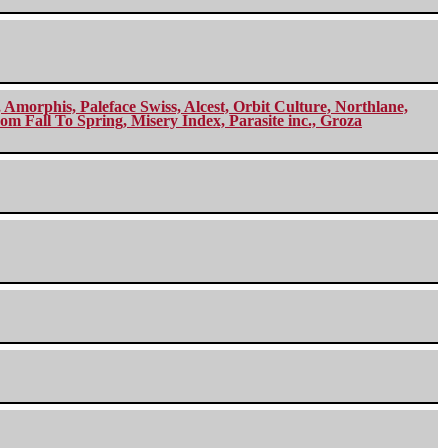
morphis, Paleface Swiss, Alcest, Orbit Culture, Northlane,
m Fall To Spring, Misery Index, Parasite inc., Groza