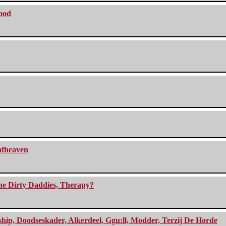
lood
eafheaven
The Dirty Daddies, Therapy?
, Doodseskader, Alkerdeel, Ggu:ll, Modder, Terzij De Horde