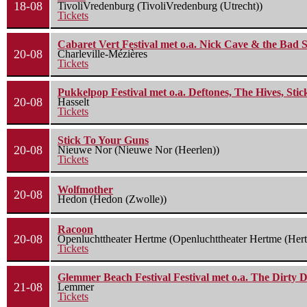
18-08
TivoliVredenburg (TivoliVredenburg (Utrecht))
Tickets
Cabaret Vert Festival met o.a. Nick Cave & the Bad S
20-08
Charleville-Mézières
Tickets
Pukkelpop Festival met o.a. Deftones, The Hives, Sti
20-08
Hasselt
Tickets
Stick To Your Guns
20-08
Nieuwe Nor (Nieuwe Nor (Heerlen))
Tickets
Wolfmother
20-08
Hedon (Hedon (Zwolle))
Racoon
20-08
Openluchttheater Hertme (Openluchttheater Hertme (Her
Tickets
Glemmer Beach Festival Festival met o.a. The Dirty D
21-08
Lemmer
Tickets