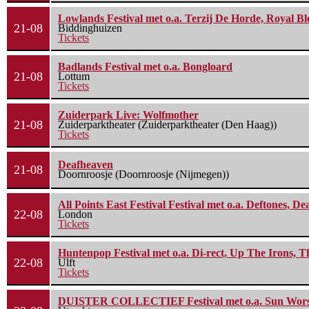
Lowlands Festival met o.a. Terzij De Horde, Royal B
21-08
Biddinghuizen
Tickets
Badlands Festival met o.a. Bongloard
21-08
Lottum
Tickets
Zuiderpark Live: Wolfmother
21-08
Zuiderparktheater (Zuiderparktheater (Den Haag))
Tickets
Deafheaven
21-08
Doornroosje (Doornroosje (Nijmegen))
All Points East Festival Festival met o.a. Deftones, D
22-08
London
Tickets
Huntenpop Festival met o.a. Di-rect, Up The Irons, 
22-08
Ulft
Tickets
DUISTER COLLECTIEF Festival met o.a. Sun Worship