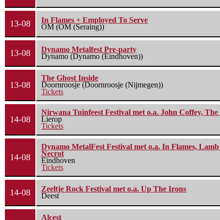
In Flames + Employed To Serve
13-08
OM (OM (Seraing))
Dynamo Metalfest Pre-party
13-08
Dynamo (Dynamo (Eindhoven))
The Ghost Inside
13-08
Doornroosje (Doornroosje (Nijmegen))
Tickets
Nirwana Tuinfeest Festival met o.a. John Coffey, Th
14-08
Lierop
Tickets
Dynamo MetalFest Festival met o.a. In Flames, Lamb O
Necrot
14-08
Eindhoven
Tickets
Zeeltje Rock Festival met o.a. Up The Irons
14-08
Deest
Alcest