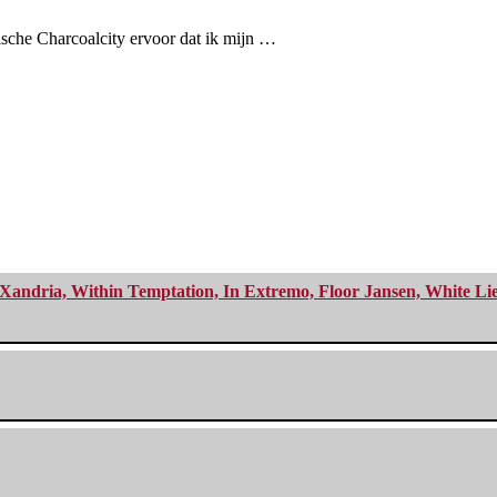
sche Charcoalcity ervoor dat ik mijn …
Xandria, Within Temptation, In Extremo, Floor Jansen, White Li