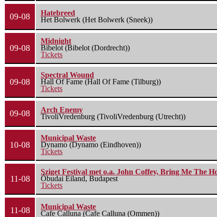
Hatebreed
09-08
Het Bolwerk (Het Bolwerk (Sneek))
Midnight
09-08
Bibelot (Bibelot (Dordrecht))
Tickets
Spectral Wound
09-08
Hall Of Fame (Hall Of Fame (Tilburg))
Tickets
Arch Enemy
09-08
TivoliVredenburg (TivoliVredenburg (Utrecht))
Municipal Waste
10-08
Dynamo (Dynamo (Eindhoven))
Tickets
Sziget Festival met o.a. John Coffey, Bring Me The H
11-08
Óbudai Eiland, Budapest
Tickets
Municipal Waste
11-08
Cafe Calluna (Cafe Calluna (Ommen))