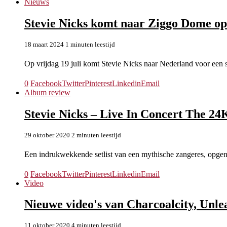
Nieuws
Stevie Nicks komt naar Ziggo Dome op 
18 maart 2024
1 minuten leestijd
Op vrijdag 19 juli komt Stevie Nicks naar Nederland voor ee
0
Facebook
Twitter
Pinterest
Linkedin
Email
Album review
Stevie Nicks – Live In Concert The 2
29 oktober 2020
2 minuten leestijd
Een indrukwekkende setlist van een mythische zangeres, opge
0
Facebook
Twitter
Pinterest
Linkedin
Email
Video
Nieuwe video's van Charcoalcity, Unle
11 oktober 2020
4 minuten leestijd