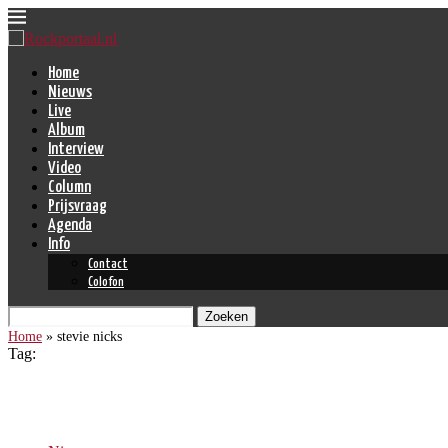
Home
Nieuws
Live
Album
Interview
Video
Column
Prijsvraag
Agenda
Info
Contact
Colofon
Zoeken
Home
»
stevie nicks
Tag:
stevie nicks