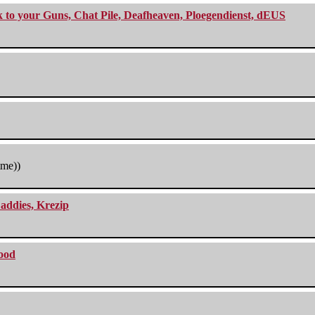
ck to your Guns, Chat Pile, Deafheaven, Ploegendienst, dEUS
tme))
addies, Krezip
lood