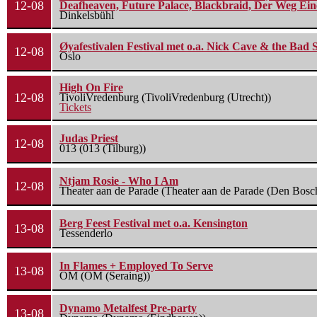
12-08
Deafheaven, Future Palace, Blackbraid, Der Weg Eine
Dinkelsbühl
Øyafestivalen Festival met o.a. Nick Cave & the Bad 
12-08
Oslo
High On Fire
12-08
TivoliVredenburg (TivoliVredenburg (Utrecht))
Tickets
Judas Priest
12-08
013 (013 (Tilburg))
Ntjam Rosie - Who I Am
12-08
Theater aan de Parade (Theater aan de Parade (Den Bosc
Berg Feest Festival met o.a. Kensington
13-08
Tessenderlo
In Flames + Employed To Serve
13-08
OM (OM (Seraing))
Dynamo Metalfest Pre-party
13-08