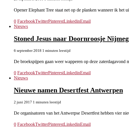
Opener Elephant Tree staat net op de planken wanneer ik het u
0
Facebook
Twitter
Pinterest
Linkedin
Email
Nieuws
Stoned Jesus naar Doornroosje Nijme
6 september 2018
1 minuten leestijd
De broekspijpen gaan weer wapperen op deze zaterdagavond me
0
Facebook
Twitter
Pinterest
Linkedin
Email
Nieuws
Nieuwe namen Desertfest Antwerpen
2 juni 2017
1 minuten leestijd
De organisatoren van het Antwerpse Desertfest hebben vier n
0
Facebook
Twitter
Pinterest
Linkedin
Email