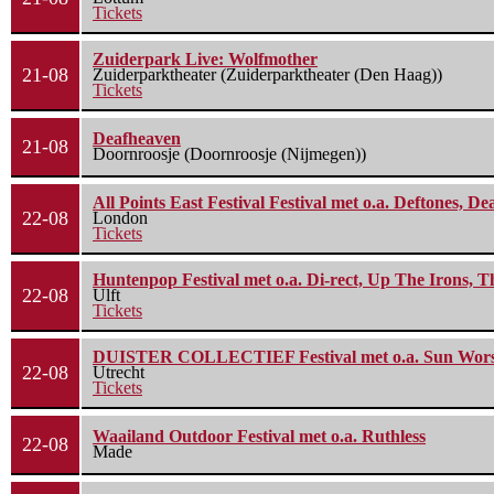
Tickets
Zuiderpark Live: Wolfmother
21-08
Zuiderparktheater (Zuiderparktheater (Den Haag))
Tickets
Deafheaven
21-08
Doornroosje (Doornroosje (Nijmegen))
All Points East Festival Festival met o.a. Deftones, D
22-08
London
Tickets
Huntenpop Festival met o.a. Di-rect, Up The Irons, 
22-08
Ulft
Tickets
DUISTER COLLECTIEF Festival met o.a. Sun Worship
22-08
Utrecht
Tickets
Waailand Outdoor Festival met o.a. Ruthless
22-08
Made