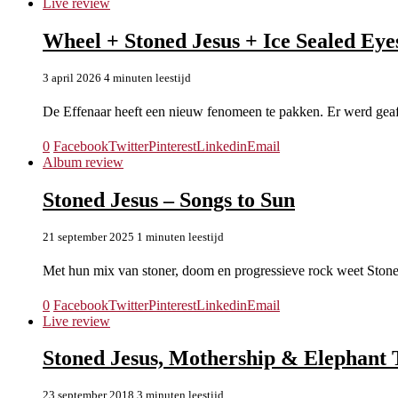
Live review
Wheel + Stoned Jesus + Ice Sealed Eye
3 april 2026
4 minuten leestijd
De Effenaar heeft een nieuw fenomeen te pakken. Er werd geaf
0
Facebook
Twitter
Pinterest
Linkedin
Email
Album review
Stoned Jesus – Songs to Sun
21 september 2025
1 minuten leestijd
Met hun mix van stoner, doom en progressieve rock weet Ston
0
Facebook
Twitter
Pinterest
Linkedin
Email
Live review
Stoned Jesus, Mothership & Elephant 
23 september 2018
3 minuten leestijd