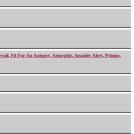
ail, Fit For An Autopsy, Amorphis, Insanity Alert, Primus,