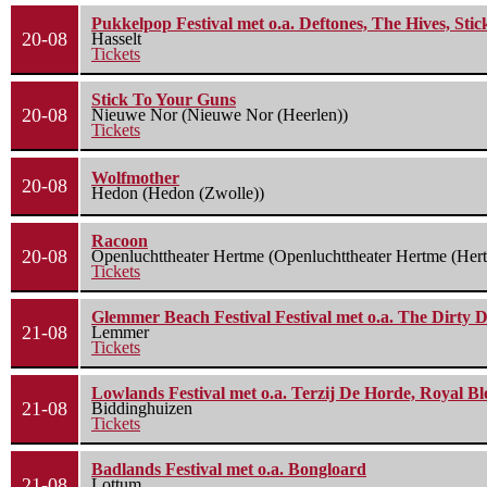
Pukkelpop Festival met o.a. Deftones, The Hives, Sti
20-08
Hasselt
Tickets
Stick To Your Guns
20-08
Nieuwe Nor (Nieuwe Nor (Heerlen))
Tickets
Wolfmother
20-08
Hedon (Hedon (Zwolle))
Racoon
20-08
Openluchttheater Hertme (Openluchttheater Hertme (Her
Tickets
Glemmer Beach Festival Festival met o.a. The Dirty D
21-08
Lemmer
Tickets
Lowlands Festival met o.a. Terzij De Horde, Royal B
21-08
Biddinghuizen
Tickets
Badlands Festival met o.a. Bongloard
21-08
Lottum