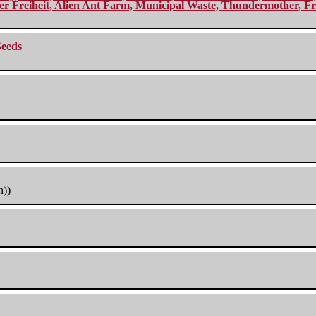
r Freiheit, Alien Ant Farm, Municipal Waste, Thundermother, Fro
Seeds
h))