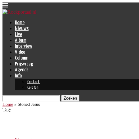
Home
Nieuws
Live
Album
Interview
Video
Column
Prijsvraag
Agenda
Info
Contact
Colofon
Zoeken
Home
»
Stoned Jesus
Tag:
Stoned Jesus