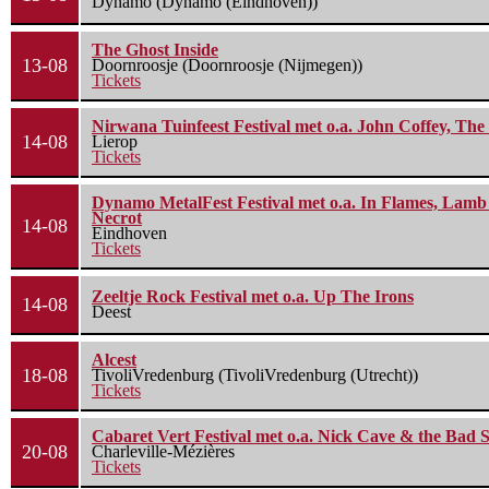
Dynamo (Dynamo (Eindhoven))
The Ghost Inside
13-08
Doornroosje (Doornroosje (Nijmegen))
Tickets
Nirwana Tuinfeest Festival met o.a. John Coffey, Th
14-08
Lierop
Tickets
Dynamo MetalFest Festival met o.a. In Flames, Lamb O
Necrot
14-08
Eindhoven
Tickets
Zeeltje Rock Festival met o.a. Up The Irons
14-08
Deest
Alcest
18-08
TivoliVredenburg (TivoliVredenburg (Utrecht))
Tickets
Cabaret Vert Festival met o.a. Nick Cave & the Bad S
20-08
Charleville-Mézières
Tickets