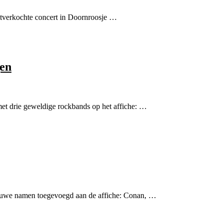
itverkochte concert in Doornroosje …
gen
t drie geweldige rockbands op het affiche: …
ieuwe namen toegevoegd aan de affiche: Conan, …