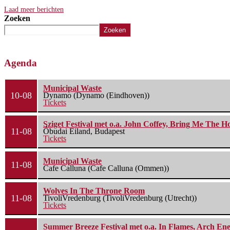
Laad meer berichten
Zoeken
Zoeken
Agenda
Municipal Waste
10-08
Dynamo (Dynamo (Eindhoven))
Tickets
Sziget Festival met o.a. John Coffey, Bring Me The H
11-08
Óbudai Eiland, Budapest
Tickets
Municipal Waste
11-08
Cafe Calluna (Cafe Calluna (Ommen))
Wolves In The Throne Room
11-08
TivoliVredenburg (TivoliVredenburg (Utrecht))
Tickets
Summer Breeze Festival met o.a. In Flames, Arch Ene