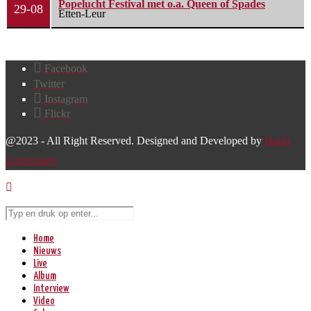
Popelucht Festival met o.a. Queen of Spades
29-08
Etten-Leur
Facebook
Twitter
Instagram
Flickr
@2023 - All Right Reserved. Designed and Developed by
Harm
Lourenssen
Home
Nieuws
Live
Album
Interview
Video