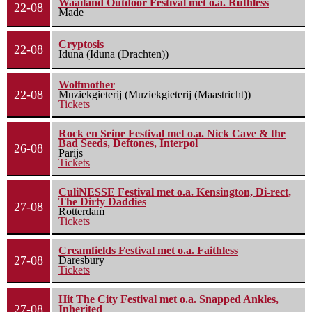
Waailand Outdoor Festival met o.a. Ruthless
22-08
Made
Cryptosis
22-08
Iduna (Iduna (Drachten))
Wolfmother
22-08
Muziekgieterij (Muziekgieterij (Maastricht))
Tickets
Rock en Seine Festival met o.a. Nick Cave & the
Bad Seeds, Deftones, Interpol
26-08
Parijs
Tickets
CuliNESSE Festival met o.a. Kensington, Di-rect,
The Dirty Daddies
27-08
Rotterdam
Tickets
Creamfields Festival met o.a. Faithless
27-08
Daresbury
Tickets
Hit The City Festival met o.a. Snapped Ankles,
27-08
Inherited