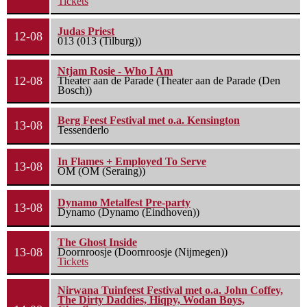
Tickets
Judas Priest
12-08
013 (013 (Tilburg))
Ntjam Rosie - Who I Am
12-08
Theater aan de Parade (Theater aan de Parade (Den
Bosch))
Berg Feest Festival met o.a. Kensington
13-08
Tessenderlo
In Flames + Employed To Serve
13-08
OM (OM (Seraing))
Dynamo Metalfest Pre-party
13-08
Dynamo (Dynamo (Eindhoven))
The Ghost Inside
13-08
Doornroosje (Doornroosje (Nijmegen))
Tickets
Nirwana Tuinfeest Festival met o.a. John Coffey,
The Dirty Daddies, Hiqpy, Wodan Boys,