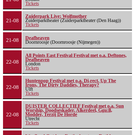
Tickets
Zuiderpark Live: Wolfmother
21-08
Zuiderparktheater (Zuiderparktheater (Den Haag))
Tickets
Deafheaven
21-08
Doornroosje (Doornroosje (Nijmegen))
All Points East Festival Festival met o.a. Deftones,
Deafheaven
22-08
London
Tickets
Huntenpop Festival met o.a. Di-rect, Up The
Irons, The Dirty Daddies, Therapy?
22-08
Ulft
Tickets
DUISTER COLLECTIEF Festival met o.a. Sun
Worship, Doodseskader, Alkerdeel, Ggu:ll,
22-08
Modder, Terzij De Horde
Utrecht
Tickets