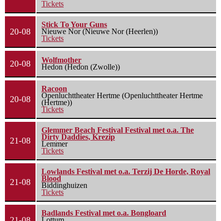
Tickets
Stick To Your Guns
20-08
Nieuwe Nor (Nieuwe Nor (Heerlen))
Tickets
Wolfmother
20-08
Hedon (Hedon (Zwolle))
Racoon
Openluchttheater Hertme (Openluchttheater Hertme
20-08
(Hertme))
Tickets
Glemmer Beach Festival Festival met o.a. The
Dirty Daddies, Krezip
21-08
Lemmer
Tickets
Lowlands Festival met o.a. Terzij De Horde, Royal
Blood
21-08
Biddinghuizen
Tickets
Badlands Festival met o.a. Bongloard
21-08
Lottum