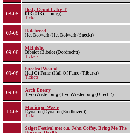
Body Count ft. Ice-T
08-08
013 (013 (Tilburg))
Tickets
Hatebreed
09-08
Het Bolwerk (Het Bolwerk (Sneek))
Midnight
09-08
Bibelot (Bibelot (Dordrecht))
Tickets
Spectral Wound
09-08
Hall Of Fame (Hall Of Fame (Tilburg))
Tickets
Arch Enemy
09-08
TivoliVredenburg (TivoliVredenburg (Utrecht))
Municipal Waste
10-08
Dynamo (Dynamo (Eindhoven))
Tickets
Sziget Festival met o.a. John Coffey, Bring Me The
Horizon, Health