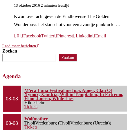
13 oktober 2016
2 minuten leestijd
Kwart over acht geven de Eindhovense The Golden
Wonderboys het startschot voor een avondje punkrock. …
0
Facebook
Twitter
Pinterest
Linkedin
Email
Laad meer berichten
Zoeken
Zoeken
Agenda
M'era Luna Festival met o.a. Auger, Clan Of
Xymox, Xandria, Within Temptation, In Extremo,
08-08
Floor Jansen, White Lies
Hildesheim
Tickets
Wolfmother
08-08
TivoliVredenburg (TivoliVredenburg (Utrecht))
Tickets