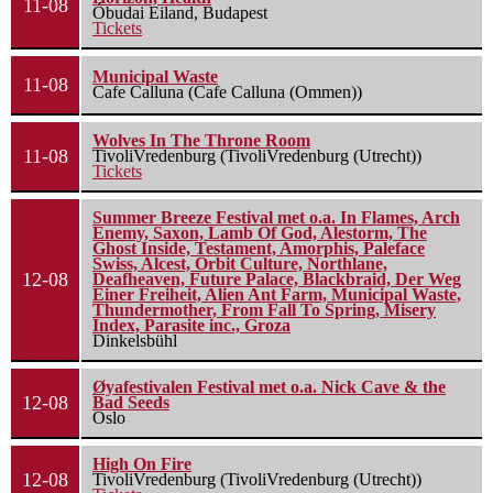
11-08
Óbudai Eiland, Budapest
Tickets
Municipal Waste
11-08
Cafe Calluna (Cafe Calluna (Ommen))
Wolves In The Throne Room
11-08
TivoliVredenburg (TivoliVredenburg (Utrecht))
Tickets
Summer Breeze Festival met o.a. In Flames, Arch
Enemy, Saxon, Lamb Of God, Alestorm, The
Ghost Inside, Testament, Amorphis, Paleface
Swiss, Alcest, Orbit Culture, Northlane,
12-08
Deafheaven, Future Palace, Blackbraid, Der Weg
Einer Freiheit, Alien Ant Farm, Municipal Waste,
Thundermother, From Fall To Spring, Misery
Index, Parasite inc., Groza
Dinkelsbühl
Øyafestivalen Festival met o.a. Nick Cave & the
12-08
Bad Seeds
Oslo
High On Fire
12-08
TivoliVredenburg (TivoliVredenburg (Utrecht))