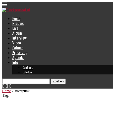
Home
Nieuws
Live
Album
Interview
Video
Column
Prijsvraag
Agenda
Info
Contact
Colofon
Zoeken
Home
»
streetpunk
Tag:
streetpunk