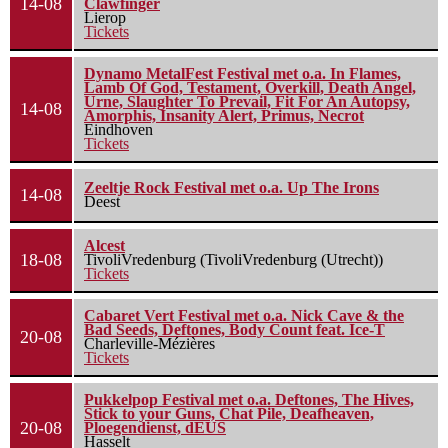
14-08
Clawfinger
Lierop
Tickets
Dynamo MetalFest Festival met o.a. In Flames,
Lamb Of God, Testament, Overkill, Death Angel,
Urne, Slaughter To Prevail, Fit For An Autopsy,
14-08
Amorphis, Insanity Alert, Primus, Necrot
Eindhoven
Tickets
Zeeltje Rock Festival met o.a. Up The Irons
14-08
Deest
Alcest
18-08
TivoliVredenburg (TivoliVredenburg (Utrecht))
Tickets
Cabaret Vert Festival met o.a. Nick Cave & the
Bad Seeds, Deftones, Body Count feat. Ice-T
20-08
Charleville-Mézières
Tickets
Pukkelpop Festival met o.a. Deftones, The Hives,
Stick to your Guns, Chat Pile, Deafheaven,
20-08
Ploegendienst, dEUS
Hasselt