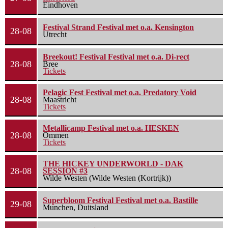
Eindhoven
Festival Strand Festival met o.a. Kensington
28-08
Utrecht
Breekout! Festival Festival met o.a. Di-rect
28-08
Bree
Tickets
Pelagic Fest Festival met o.a. Predatory Void
28-08
Maastricht
Tickets
Metallicamp Festival met o.a. HESKEN
28-08
Ommen
Tickets
THE HICKEY UNDERWORLD - DAK
28-08
SESSION #3
Wilde Westen (Wilde Westen (Kortrijk))
Superbloom Festival Festival met o.a. Bastille
29-08
Munchen, Duitsland