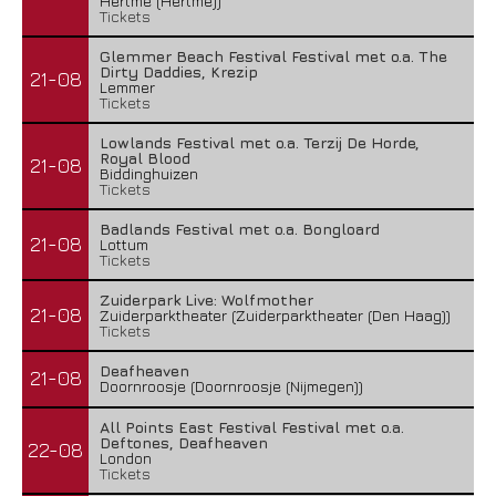
Hertme (Hertme))
Tickets
Glemmer Beach Festival Festival met o.a. The
Dirty Daddies, Krezip
21-08
Lemmer
Tickets
Lowlands Festival met o.a. Terzij De Horde,
Royal Blood
21-08
Biddinghuizen
Tickets
Badlands Festival met o.a. Bongloard
21-08
Lottum
Tickets
Zuiderpark Live: Wolfmother
21-08
Zuiderparktheater (Zuiderparktheater (Den Haag))
Tickets
Deafheaven
21-08
Doornroosje (Doornroosje (Nijmegen))
All Points East Festival Festival met o.a.
Deftones, Deafheaven
22-08
London
Tickets