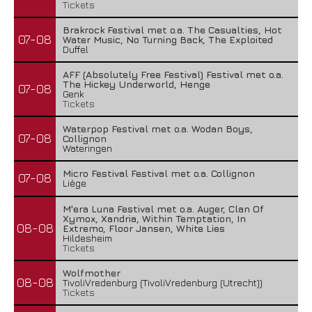
Tickets
Brakrock Festival met o.a. The Casualties, Hot
07-08
Water Music, No Turning Back, The Exploited
Duffel
AFF (Absolutely Free Festival) Festival met o.a.
The Hickey Underworld, Henge
07-08
Genk
Tickets
Waterpop Festival met o.a. Wodan Boys,
07-08
Collignon
Wateringen
Micro Festival Festival met o.a. Collignon
07-08
Liège
M'era Luna Festival met o.a. Auger, Clan Of
Xymox, Xandria, Within Temptation, In
08-08
Extremo, Floor Jansen, White Lies
Hildesheim
Tickets
Wolfmother
08-08
TivoliVredenburg (TivoliVredenburg (Utrecht))
Tickets