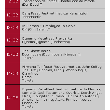
12-08
Theater aan de Parade (Theater aan de Parade
(Den Bosch))
Berg Feest Festival met o.a. Kensington
13-08
Tessenderlo
In Flames + Employed To Serve
13-08
OM (OM (Seraing))
Dynamo Metalfest Pre-party
13-08
Dynamo (Dynamo (Eindhoven))
The Ghost Inside
13-08
Doornroosje (Doornroosje (Nijmegen))
Tickets
Nirwana Tuinfeest Festival met o.a. John Coffey,
The Dirty Daddies, Hiqpy, Wodan Boys,
14-08
Clawfinger
Lierop
Tickets
Dynamo MetalFest Festival met o.a. In Flames,
Lamb Of God, Testament, Overkill, Death Angel,
Urne, Slaughter To Prevail, Fit For An Autopsy,
14-08
Amorphis, Insanity Alert, Primus, Necrot
Eindhoven
Tickets