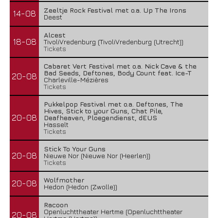
Zeeltje Rock Festival met o.a. Up The Irons
14-08
Deest
Alcest
18-08
TivoliVredenburg (TivoliVredenburg (Utrecht))
Tickets
Cabaret Vert Festival met o.a. Nick Cave & the
Bad Seeds, Deftones, Body Count feat. Ice-T
20-08
Charleville-Mézières
Tickets
Pukkelpop Festival met o.a. Deftones, The
Hives, Stick to your Guns, Chat Pile,
20-08
Deafheaven, Ploegendienst, dEUS
Hasselt
Tickets
Stick To Your Guns
20-08
Nieuwe Nor (Nieuwe Nor (Heerlen))
Tickets
Wolfmother
20-08
Hedon (Hedon (Zwolle))
Racoon
Openluchttheater Hertme (Openluchttheater
20-08