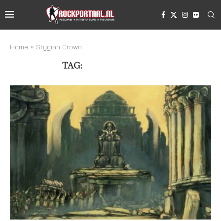
Home
»
Stygian Crown
TAG:
STYGIAN CROWN