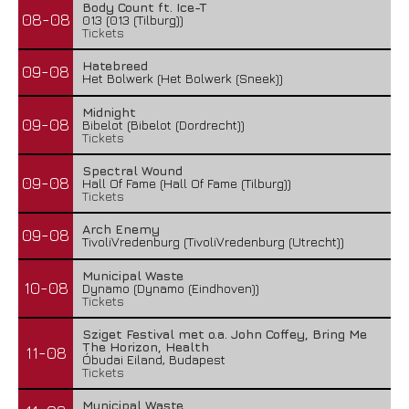
Body Count ft. Ice-T
08-08
013 (013 (Tilburg))
Tickets
Hatebreed
09-08
Het Bolwerk (Het Bolwerk (Sneek))
Midnight
09-08
Bibelot (Bibelot (Dordrecht))
Tickets
Spectral Wound
09-08
Hall Of Fame (Hall Of Fame (Tilburg))
Tickets
Arch Enemy
09-08
TivoliVredenburg (TivoliVredenburg (Utrecht))
Municipal Waste
10-08
Dynamo (Dynamo (Eindhoven))
Tickets
Sziget Festival met o.a. John Coffey, Bring Me
The Horizon, Health
11-08
Óbudai Eiland, Budapest
Tickets
Municipal Waste