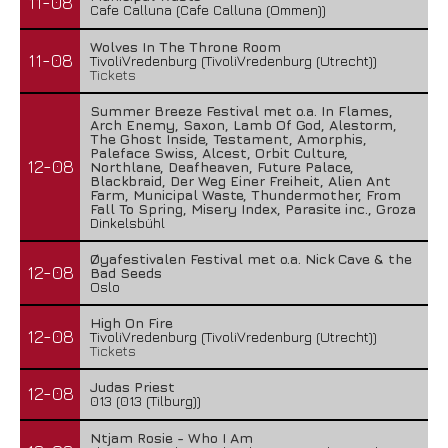
11-08
Cafe Calluna (Cafe Calluna (Ommen))
Wolves In The Throne Room
11-08
TivoliVredenburg (TivoliVredenburg (Utrecht))
Tickets
Summer Breeze Festival met o.a. In Flames,
Arch Enemy, Saxon, Lamb Of God, Alestorm,
The Ghost Inside, Testament, Amorphis,
Paleface Swiss, Alcest, Orbit Culture,
12-08
Northlane, Deafheaven, Future Palace,
Blackbraid, Der Weg Einer Freiheit, Alien Ant
Farm, Municipal Waste, Thundermother, From
Fall To Spring, Misery Index, Parasite inc., Groza
Dinkelsbühl
Øyafestivalen Festival met o.a. Nick Cave & the
12-08
Bad Seeds
Oslo
High On Fire
12-08
TivoliVredenburg (TivoliVredenburg (Utrecht))
Tickets
Judas Priest
12-08
013 (013 (Tilburg))
Ntjam Rosie - Who I Am