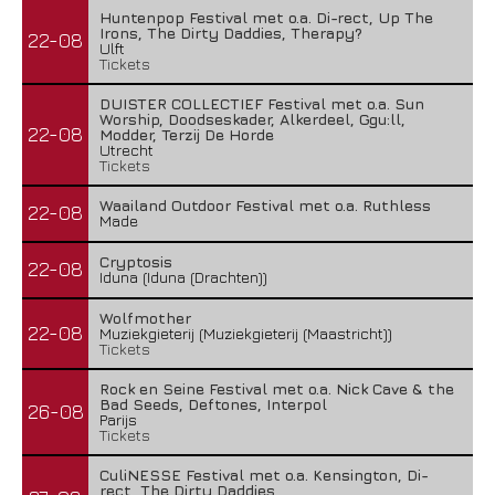
Huntenpop Festival met o.a. Di-rect, Up The
Irons, The Dirty Daddies, Therapy?
22-08
Ulft
Tickets
DUISTER COLLECTIEF Festival met o.a. Sun
Worship, Doodseskader, Alkerdeel, Ggu:ll,
22-08
Modder, Terzij De Horde
Utrecht
Tickets
Waailand Outdoor Festival met o.a. Ruthless
22-08
Made
Cryptosis
22-08
Iduna (Iduna (Drachten))
Wolfmother
22-08
Muziekgieterij (Muziekgieterij (Maastricht))
Tickets
Rock en Seine Festival met o.a. Nick Cave & the
Bad Seeds, Deftones, Interpol
26-08
Parijs
Tickets
CuliNESSE Festival met o.a. Kensington, Di-
rect, The Dirty Daddies