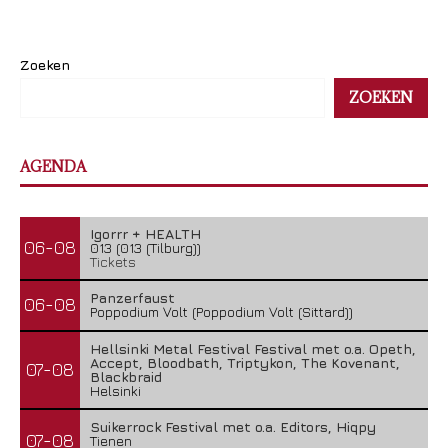
Zoeken
ZOEKEN
AGENDA
Igorrr + HEALTH
06-08
013 (013 (Tilburg))
Tickets
Panzerfaust
06-08
Poppodium Volt (Poppodium Volt (Sittard))
Hellsinki Metal Festival Festival met o.a. Opeth,
Accept, Bloodbath, Triptykon, The Kovenant,
07-08
Blackbraid
Helsinki
Suikerrock Festival met o.a. Editors, Hiqpy
07-08
Tienen