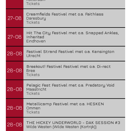
Tickets
Creamfields Festival met o.a. Faithless
27-08
Daresbury
Tickets
Hit The City Festival met o.a. Snapped Ankles,
27-08
Inherited
Eindhoven
Festival Strand Festival met o.a. Kensington
28-08
Utrecht
Breekout! Festival Festival met o.a. Di-rect
28-08
Bree
Tickets
Pelagic Fest Festival met o.a. Predatory Void
28-08
Maastricht
Tickets
Metallicamp Festival met o.a. HESKEN
28-08
Ommen
Tickets
THE HICKEY UNDERWORLD - DAK SESSION #3
28-08
Wilde Westen (Wilde Westen (Kortrijk))