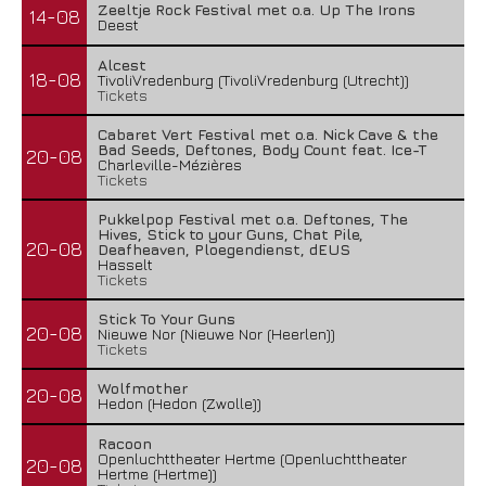
Zeeltje Rock Festival met o.a. Up The Irons
14-08
Deest
Alcest
18-08
TivoliVredenburg (TivoliVredenburg (Utrecht))
Tickets
Cabaret Vert Festival met o.a. Nick Cave & the
Bad Seeds, Deftones, Body Count feat. Ice-T
20-08
Charleville-Mézières
Tickets
Pukkelpop Festival met o.a. Deftones, The
Hives, Stick to your Guns, Chat Pile,
20-08
Deafheaven, Ploegendienst, dEUS
Hasselt
Tickets
Stick To Your Guns
20-08
Nieuwe Nor (Nieuwe Nor (Heerlen))
Tickets
Wolfmother
20-08
Hedon (Hedon (Zwolle))
Racoon
Openluchttheater Hertme (Openluchttheater
20-08
Hertme (Hertme))