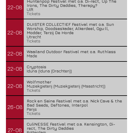
Huntenpop Festival met o.a. Di-rect, Up The
Irons, The Dirty Daddies, Therapy?
22-08
Ulft
Tickets
DUISTER COLLECTIEF Festival met o.a. Sun
Worship, Doodseskader, Alkerdeel, Ggu:ll,
22-08
Modder, Terzij De Horde
Utrecht
Tickets
Waailand Outdoor Festival met o.a. Ruthless
22-08
Made
Cryptosis
22-08
Iduna (Iduna (Drachten))
Wolfmother
22-08
Muziekgieterij (Muziekgieterij (Maastricht))
Tickets
Rock en Seine Festival met o.a. Nick Cave & the
Bad Seeds, Deftones, Interpol
26-08
Parijs
Tickets
CuliNESSE Festival met o.a. Kensington, Di-
rect, The Dirty Daddies
27-08
Rotterdam