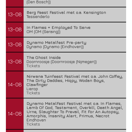
(Den Bosch))
Berg Feest Festival met o.a. Kensington
13-08
Tessenderlo
In Flames + Employed To Serve
13-08
OM (OM (Seraing))
Dynamo Metalfest Pre-party
13-08
Dynamo (Dynamo (Eindhoven))
The Ghost Inside
13-08
Doornroosje (Doornroosje (Nijmegen))
Tickets
Nirwana Tuinfeest Festival met o.a. John Coffey,
The Dirty Daddies, Hiqpy, Wodan Boys,
14-08
Clawfinger
Lierop
Tickets
Dynamo MetalFest Festival met o.a. In Flames,
Lamb Of God, Testament, Overkill, Death Angel,
Urne, Slaughter To Prevail, Fit For An Autopsy,
14-08
Amorphis, Insanity Alert, Primus, Necrot
Eindhoven
Tickets