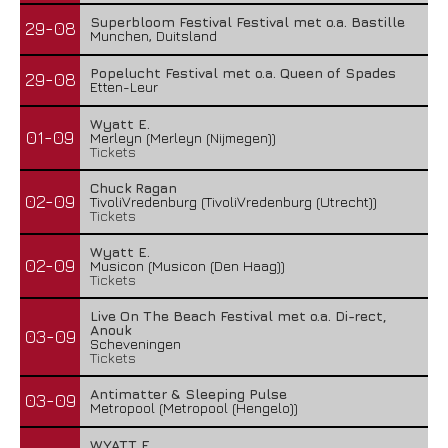
Superbloom Festival Festival met o.a. Bastille
29-08
Munchen, Duitsland
Popelucht Festival met o.a. Queen of Spades
29-08
Etten-Leur
Wyatt E.
01-09
Merleyn (Merleyn (Nijmegen))
Tickets
Chuck Ragan
02-09
TivoliVredenburg (TivoliVredenburg (Utrecht))
Tickets
Wyatt E.
02-09
Musicon (Musicon (Den Haag))
Tickets
Live On The Beach Festival met o.a. Di-rect,
Anouk
03-09
Scheveningen
Tickets
Antimatter & Sleeping Pulse
03-09
Metropool (Metropool (Hengelo))
WYATT E.