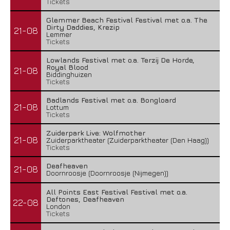
Tickets
Glemmer Beach Festival Festival met o.a. The
Dirty Daddies, Krezip
21-08
Lemmer
Tickets
Lowlands Festival met o.a. Terzij De Horde,
Royal Blood
21-08
Biddinghuizen
Tickets
Badlands Festival met o.a. Bongloard
21-08
Lottum
Tickets
Zuiderpark Live: Wolfmother
21-08
Zuiderparktheater (Zuiderparktheater (Den Haag))
Tickets
Deafheaven
21-08
Doornroosje (Doornroosje (Nijmegen))
All Points East Festival Festival met o.a.
Deftones, Deafheaven
22-08
London
Tickets