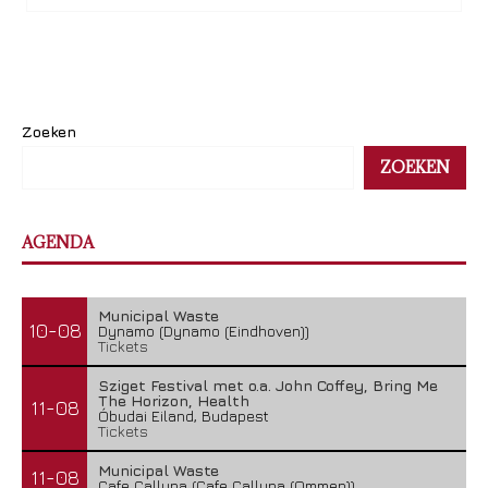
Zoeken
ZOEKEN
AGENDA
Municipal Waste
10-08
Dynamo (Dynamo (Eindhoven))
Tickets
Sziget Festival met o.a. John Coffey, Bring Me
The Horizon, Health
11-08
Óbudai Eiland, Budapest
Tickets
Municipal Waste
11-08
Cafe Calluna (Cafe Calluna (Ommen))