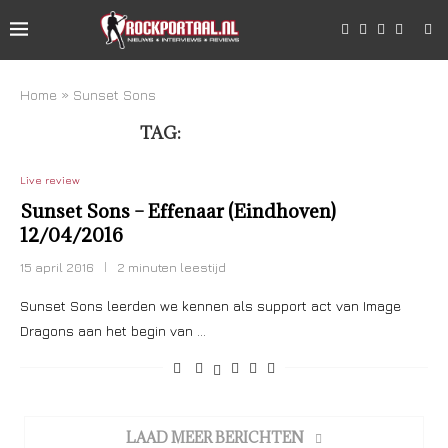
Home
»
Sunset Sons
TAG:
SUNSET SONS
Live review
Sunset Sons – Effenaar (Eindhoven)
12/04/2016
15 april 2016
2 minuten leestijd
Sunset Sons leerden we kennen als support act van Image
Dragons aan het begin van …
LAAD MEER BERICHTEN