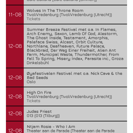
Wolves In The Throne Room
11-08
TivoliVredenburg (TivoliVredenburg (Utrecht))
Tickets
Summer Breeze Festival met o.a. In Flames,
Arch Enemy, Saxon, Lamb Of God, Alestorm,
The Ghost Inside, Testament, Amorphis,
Paleface Swiss, Alcest, Orbit Culture,
12-08
Northlane, Deafheaven, Future Palace,
Blackbraid, Der Weg Einer Freiheit, Alien Ant
Farm, Municipal Waste, Thundermother, From
Fall To Spring, Misery Index, Parasite inc., Groza
Dinkelsbühl
Øyafestivalen Festival met o.a. Nick Cave & the
12-08
Bad Seeds
Oslo
High On Fire
12-08
TivoliVredenburg (TivoliVredenburg (Utrecht))
Tickets
Judas Priest
12-08
013 (013 (Tilburg))
Ntjam Rosie - Who I Am
12-08
Theater aan de Parade (Theater aan de Parade