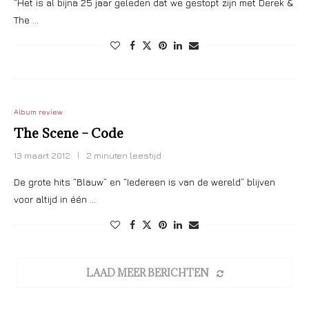
“Het is al bijna 25 jaar geleden dat we gestopt zijn met Derek &
The …
Album review
The Scene – Code
13 maart 2012
2 minuten leestijd
De grote hits “Blauw” en “Iedereen is van de wereld” blijven
voor altijd in één …
LAAD MEER BERICHTEN