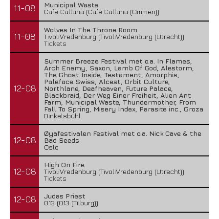
Municipal Waste
11-08
Cafe Calluna (Cafe Calluna (Ommen))
Wolves In The Throne Room
11-08
TivoliVredenburg (TivoliVredenburg (Utrecht))
Tickets
Summer Breeze Festival met o.a. In Flames,
Arch Enemy, Saxon, Lamb Of God, Alestorm,
The Ghost Inside, Testament, Amorphis,
Paleface Swiss, Alcest, Orbit Culture,
12-08
Northlane, Deafheaven, Future Palace,
Blackbraid, Der Weg Einer Freiheit, Alien Ant
Farm, Municipal Waste, Thundermother, From
Fall To Spring, Misery Index, Parasite inc., Groza
Dinkelsbühl
Øyafestivalen Festival met o.a. Nick Cave & the
12-08
Bad Seeds
Oslo
High On Fire
12-08
TivoliVredenburg (TivoliVredenburg (Utrecht))
Tickets
Judas Priest
12-08
013 (013 (Tilburg))