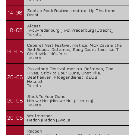
Zeeltje Rock Festival met o.a. Up The Irons
14-08
Deest
Alcest
18-08
TivoliVredenburg (TivoliVredenburg (Utrecht))
Tickets
Cabaret Vert Festival met o.a. Nick Cave & the
Bad Seeds, Deftones, Body Count feat. Ice-T
20-08
Charleville-Mézières
Tickets
Pukkelpop Festival met o.a. Deftones, The
Hives, Stick to your Guns, Chat Pile,
20-08
Deafheaven, Ploegendienst, dEUS
Hasselt
Tickets
Stick To Your Guns
20-08
Nieuwe Nor (Nieuwe Nor (Heerlen))
Tickets
Wolfmother
20-08
Hedon (Hedon (Zwolle))
Racoon