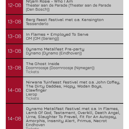
Ntjam Rosie - Who I Am
12-08
Theater aan de Parade (Theater aan de Parade
(Den Bosch))
Berg Feest Festival met o.a. Kensington
13-08
Tessenderlo
In Flames + Employed To Serve
13-08
OM (OM (Seraing))
Dynamo Metalfest Pre-party
13-08
Dynamo (Dynamo (Eindhoven))
The Ghost Inside
13-08
Doornroosje (Doornroosje (Nijmegen))
Tickets
Nirwana Tuinfeest Festival met o.a. John Coffey,
The Dirty Daddies, Hiqpy, Wodan Boys,
14-08
Clawfinger
Lierop
Tickets
Dynamo MetalFest Festival met o.a. In Flames,
Lamb Of God, Testament, Overkill, Death Angel,
Urne, Slaughter To Prevail, Fit For An Autopsy,
14-08
Amorphis, Insanity Alert, Primus, Necrot
Eindhoven
Tickets