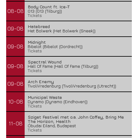
Body Count ft. Ice-T
08-08
013 (013 (Tilburg))
Tickets
Hatebreed
09-08
Het Bolwerk (Het Bolwerk (Sneek))
Midnight
09-08
Bibelot (Bibelot (Dordrecht))
Tickets
Spectral Wound
09-08
Hall Of Fame (Hall Of Fame (Tilburg))
Tickets
Arch Enemy
09-08
TivoliVredenburg (TivoliVredenburg (Utrecht))
Municipal Waste
10-08
Dynamo (Dynamo (Eindhoven))
Tickets
Sziget Festival met o.a. John Coffey, Bring Me
The Horizon, Health
11-08
Óbudai Eiland, Budapest
Tickets