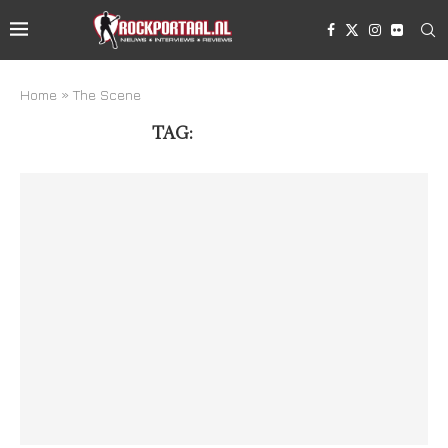
Home
»
The Scene
TAG:
THE SCENE