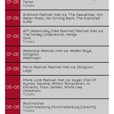
07-08
Tienen
Tickets
Brakrock Festival met o.a. The Casualties, Hot
07-08
Water Music, No Turning Back, The Exploited
Duffel
AFF (Absolutely Free Festival) Festival met o.a.
The Hickey Underworld, Henge
07-08
Genk
Tickets
Waterpop Festival met o.a. Wodan Boys,
07-08
Collignon
Wateringen
Micro Festival Festival met o.a. Collignon
07-08
Liège
M'era Luna Festival met o.a. Auger, Clan Of
Xymox, Xandria, Within Temptation, In
08-08
Extremo, Floor Jansen, White Lies
Hildesheim
Tickets
Wolfmother
08-08
TivoliVredenburg (TivoliVredenburg (Utrecht))
Tickets