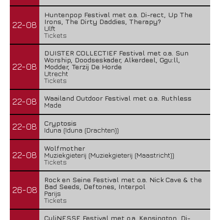
Huntenpop Festival met o.a. Di-rect, Up The
Irons, The Dirty Daddies, Therapy?
22-08
Ulft
Tickets
DUISTER COLLECTIEF Festival met o.a. Sun
Worship, Doodseskader, Alkerdeel, Ggu:ll,
22-08
Modder, Terzij De Horde
Utrecht
Tickets
Waailand Outdoor Festival met o.a. Ruthless
22-08
Made
Cryptosis
22-08
Iduna (Iduna (Drachten))
Wolfmother
22-08
Muziekgieterij (Muziekgieterij (Maastricht))
Tickets
Rock en Seine Festival met o.a. Nick Cave & the
Bad Seeds, Deftones, Interpol
26-08
Parijs
Tickets
CuliNESSE Festival met o.a. Kensington, Di-