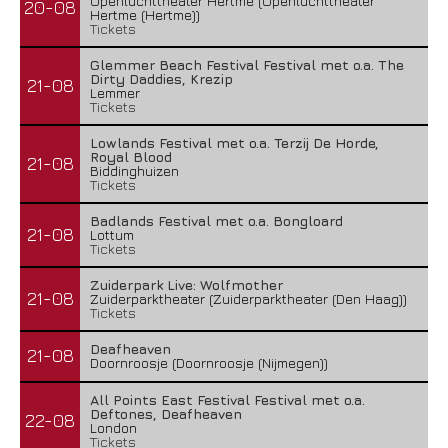
Openluchttheater Hertme (Openluchttheater
20-08
Hertme (Hertme))
Tickets
Glemmer Beach Festival Festival met o.a. The
Dirty Daddies, Krezip
21-08
Lemmer
Tickets
Lowlands Festival met o.a. Terzij De Horde,
Royal Blood
21-08
Biddinghuizen
Tickets
Badlands Festival met o.a. Bongloard
21-08
Lottum
Tickets
Zuiderpark Live: Wolfmother
21-08
Zuiderparktheater (Zuiderparktheater (Den Haag))
Tickets
Deafheaven
21-08
Doornroosje (Doornroosje (Nijmegen))
All Points East Festival Festival met o.a.
Deftones, Deafheaven
22-08
London
Tickets