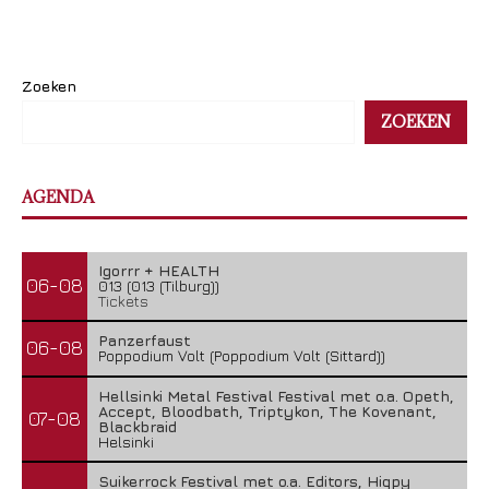
Zoeken
ZOEKEN
AGENDA
Igorrr + HEALTH
06-08
013 (013 (Tilburg))
Tickets
Panzerfaust
06-08
Poppodium Volt (Poppodium Volt (Sittard))
Hellsinki Metal Festival Festival met o.a. Opeth,
Accept, Bloodbath, Triptykon, The Kovenant,
07-08
Blackbraid
Helsinki
Suikerrock Festival met o.a. Editors, Hiqpy