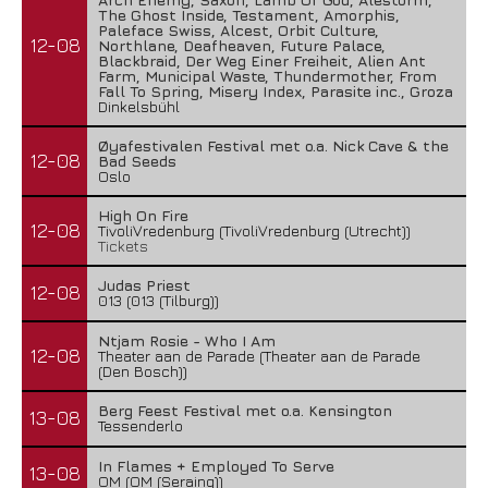
The Ghost Inside, Testament, Amorphis,
Paleface Swiss, Alcest, Orbit Culture,
12-08
Northlane, Deafheaven, Future Palace,
Blackbraid, Der Weg Einer Freiheit, Alien Ant
Farm, Municipal Waste, Thundermother, From
Fall To Spring, Misery Index, Parasite inc., Groza
Dinkelsbühl
Øyafestivalen Festival met o.a. Nick Cave & the
12-08
Bad Seeds
Oslo
High On Fire
12-08
TivoliVredenburg (TivoliVredenburg (Utrecht))
Tickets
Judas Priest
12-08
013 (013 (Tilburg))
Ntjam Rosie - Who I Am
12-08
Theater aan de Parade (Theater aan de Parade
(Den Bosch))
Berg Feest Festival met o.a. Kensington
13-08
Tessenderlo
In Flames + Employed To Serve
13-08
OM (OM (Seraing))