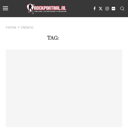
Home
»
Veleno
TAG:
VELENO