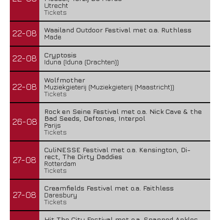
Utrecht
Tickets
Waailand Outdoor Festival met o.a. Ruthless
22-08
Made
Cryptosis
22-08
Iduna (Iduna (Drachten))
Wolfmother
22-08
Muziekgieterij (Muziekgieterij (Maastricht))
Tickets
Rock en Seine Festival met o.a. Nick Cave & the
Bad Seeds, Deftones, Interpol
26-08
Parijs
Tickets
CuliNESSE Festival met o.a. Kensington, Di-
rect, The Dirty Daddies
27-08
Rotterdam
Tickets
Creamfields Festival met o.a. Faithless
27-08
Daresbury
Tickets
Hit The City Festival met o.a. Snapped Ankles,