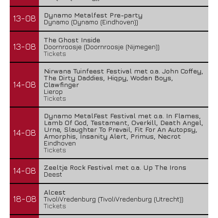
Dynamo Metalfest Pre-party
13-08
Dynamo (Dynamo (Eindhoven))
The Ghost Inside
13-08
Doornroosje (Doornroosje (Nijmegen))
Tickets
Nirwana Tuinfeest Festival met o.a. John Coffey,
The Dirty Daddies, Hiqpy, Wodan Boys,
14-08
Clawfinger
Lierop
Tickets
Dynamo MetalFest Festival met o.a. In Flames,
Lamb Of God, Testament, Overkill, Death Angel,
Urne, Slaughter To Prevail, Fit For An Autopsy,
14-08
Amorphis, Insanity Alert, Primus, Necrot
Eindhoven
Tickets
Zeeltje Rock Festival met o.a. Up The Irons
14-08
Deest
Alcest
18-08
TivoliVredenburg (TivoliVredenburg (Utrecht))
Tickets