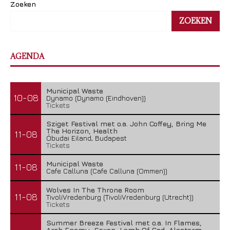
Zoeken
ZOEKEN
AGENDA
Municipal Waste
10-08
Dynamo (Dynamo (Eindhoven))
Tickets
Sziget Festival met o.a. John Coffey, Bring Me
The Horizon, Health
11-08
Óbudai Eiland, Budapest
Tickets
Municipal Waste
11-08
Cafe Calluna (Cafe Calluna (Ommen))
Wolves In The Throne Room
11-08
TivoliVredenburg (TivoliVredenburg (Utrecht))
Tickets
Summer Breeze Festival met o.a. In Flames,
Arch Enemy, Saxon, Lamb Of God, Alestorm,