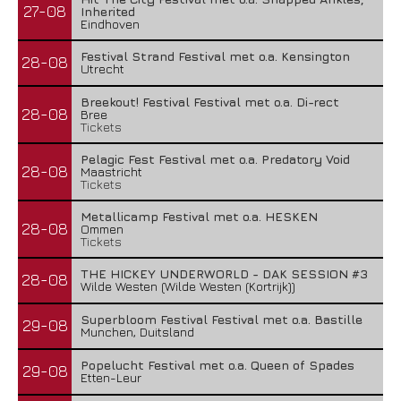
27-08
Inherited
Eindhoven
Festival Strand Festival met o.a. Kensington
28-08
Utrecht
Breekout! Festival Festival met o.a. Di-rect
28-08
Bree
Tickets
Pelagic Fest Festival met o.a. Predatory Void
28-08
Maastricht
Tickets
Metallicamp Festival met o.a. HESKEN
28-08
Ommen
Tickets
THE HICKEY UNDERWORLD - DAK SESSION #3
28-08
Wilde Westen (Wilde Westen (Kortrijk))
Superbloom Festival Festival met o.a. Bastille
29-08
Munchen, Duitsland
Popelucht Festival met o.a. Queen of Spades
29-08
Etten-Leur