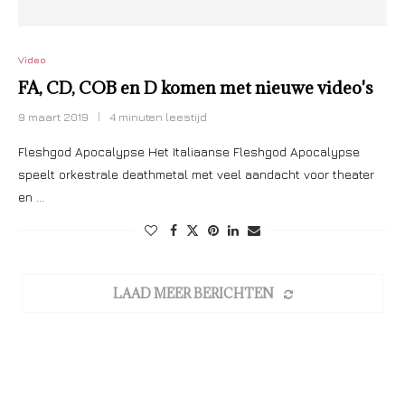
Video
FA, CD, COB en D komen met nieuwe video's
9 maart 2019
4 minuten leestijd
Fleshgod Apocalypse Het Italiaanse Fleshgod Apocalypse
speelt orkestrale deathmetal met veel aandacht voor theater
en …
LAAD MEER BERICHTEN