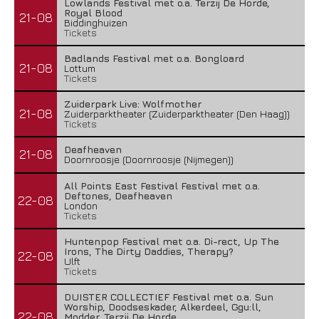
Lowlands Festival met o.a. Terzij De Horde,
Royal Blood
21-08
Biddinghuizen
Tickets
Badlands Festival met o.a. Bongloard
21-08
Lottum
Tickets
Zuiderpark Live: Wolfmother
21-08
Zuiderparktheater (Zuiderparktheater (Den Haag))
Tickets
Deafheaven
21-08
Doornroosje (Doornroosje (Nijmegen))
All Points East Festival Festival met o.a.
Deftones, Deafheaven
22-08
London
Tickets
Huntenpop Festival met o.a. Di-rect, Up The
Irons, The Dirty Daddies, Therapy?
22-08
Ulft
Tickets
DUISTER COLLECTIEF Festival met o.a. Sun
Worship, Doodseskader, Alkerdeel, Ggu:ll,
22-08
Modder, Terzij De Horde