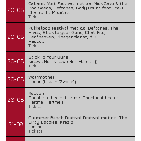
Cabaret Vert Festival met o.a. Nick Cave & the
Bad Seeds, Deftones, Body Count feat. Ice-T
20-08
Charleville-Mézières
Tickets
Pukkelpop Festival met o.a. Deftones, The
Hives, Stick to your Guns, Chat Pile,
20-08
Deafheaven, Ploegendienst, dEUS
Hasselt
Tickets
Stick To Your Guns
20-08
Nieuwe Nor (Nieuwe Nor (Heerlen))
Tickets
Wolfmother
20-08
Hedon (Hedon (Zwolle))
Racoon
Openluchttheater Hertme (Openluchttheater
20-08
Hertme (Hertme))
Tickets
Glemmer Beach Festival Festival met o.a. The
Dirty Daddies, Krezip
21-08
Lemmer
Tickets