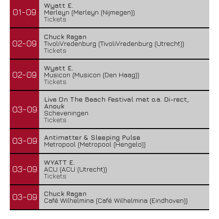
Wyatt E.
01-09
Merleyn (Merleyn (Nijmegen))
Tickets
Chuck Ragan
02-09
TivoliVredenburg (TivoliVredenburg (Utrecht))
Tickets
Wyatt E.
02-09
Musicon (Musicon (Den Haag))
Tickets
Live On The Beach Festival met o.a. Di-rect,
Anouk
03-09
Scheveningen
Tickets
Antimatter & Sleeping Pulse
03-09
Metropool (Metropool (Hengelo))
WYATT E.
03-09
ACU (ACU (Utrecht))
Tickets
Chuck Ragan
03-09
Café Wilhelmina (Café Wilhelmina (Eindhoven))