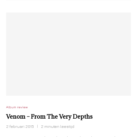
Album review
Venom – From The Very Depths
2 februari 2015
2 minuten leestijd