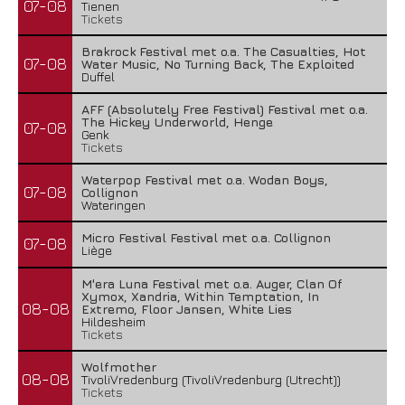
07-08
Tienen
Tickets
Brakrock Festival met o.a. The Casualties, Hot
07-08
Water Music, No Turning Back, The Exploited
Duffel
AFF (Absolutely Free Festival) Festival met o.a.
The Hickey Underworld, Henge
07-08
Genk
Tickets
Waterpop Festival met o.a. Wodan Boys,
07-08
Collignon
Wateringen
Micro Festival Festival met o.a. Collignon
07-08
Liège
M'era Luna Festival met o.a. Auger, Clan Of
Xymox, Xandria, Within Temptation, In
08-08
Extremo, Floor Jansen, White Lies
Hildesheim
Tickets
Wolfmother
08-08
TivoliVredenburg (TivoliVredenburg (Utrecht))
Tickets