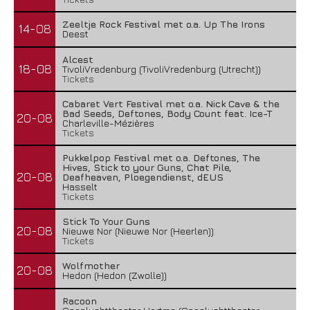
Zeeltje Rock Festival met o.a. Up The Irons
14-08
Deest
Alcest
18-08
TivoliVredenburg (TivoliVredenburg (Utrecht))
Tickets
Cabaret Vert Festival met o.a. Nick Cave & the
Bad Seeds, Deftones, Body Count feat. Ice-T
20-08
Charleville-Mézières
Tickets
Pukkelpop Festival met o.a. Deftones, The
Hives, Stick to your Guns, Chat Pile,
20-08
Deafheaven, Ploegendienst, dEUS
Hasselt
Tickets
Stick To Your Guns
20-08
Nieuwe Nor (Nieuwe Nor (Heerlen))
Tickets
Wolfmother
20-08
Hedon (Hedon (Zwolle))
Racoon