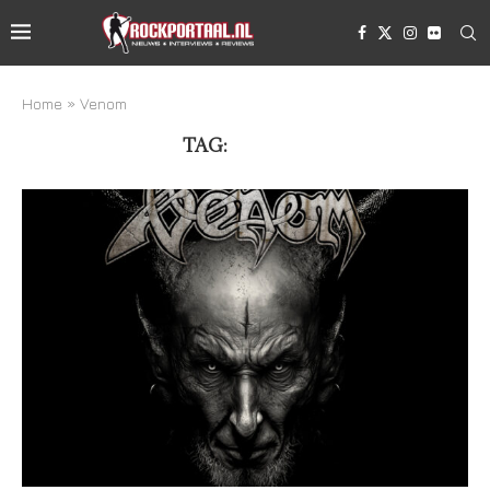
Home
»
Venom
TAG:
VENOM