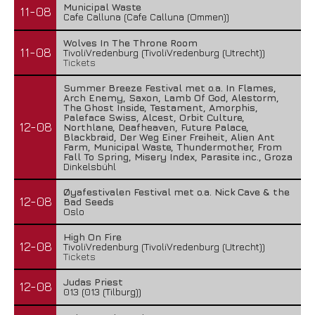
Municipal Waste
11-08
Cafe Calluna (Cafe Calluna (Ommen))
Wolves In The Throne Room
11-08
TivoliVredenburg (TivoliVredenburg (Utrecht))
Tickets
Summer Breeze Festival met o.a. In Flames,
Arch Enemy, Saxon, Lamb Of God, Alestorm,
The Ghost Inside, Testament, Amorphis,
Paleface Swiss, Alcest, Orbit Culture,
12-08
Northlane, Deafheaven, Future Palace,
Blackbraid, Der Weg Einer Freiheit, Alien Ant
Farm, Municipal Waste, Thundermother, From
Fall To Spring, Misery Index, Parasite inc., Groza
Dinkelsbühl
Øyafestivalen Festival met o.a. Nick Cave & the
12-08
Bad Seeds
Oslo
High On Fire
12-08
TivoliVredenburg (TivoliVredenburg (Utrecht))
Tickets
Judas Priest
12-08
013 (013 (Tilburg))