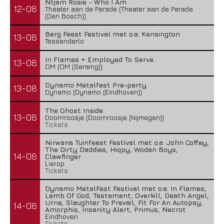
Ntjam Rosie - Who I Am
12-08
Theater aan de Parade (Theater aan de Parade
(Den Bosch))
Berg Feest Festival met o.a. Kensington
13-08
Tessenderlo
In Flames + Employed To Serve
13-08
OM (OM (Seraing))
Dynamo Metalfest Pre-party
13-08
Dynamo (Dynamo (Eindhoven))
The Ghost Inside
13-08
Doornroosje (Doornroosje (Nijmegen))
Tickets
Nirwana Tuinfeest Festival met o.a. John Coffey,
The Dirty Daddies, Hiqpy, Wodan Boys,
14-08
Clawfinger
Lierop
Tickets
Dynamo MetalFest Festival met o.a. In Flames,
Lamb Of God, Testament, Overkill, Death Angel,
Urne, Slaughter To Prevail, Fit For An Autopsy,
14-08
Amorphis, Insanity Alert, Primus, Necrot
Eindhoven
Tickets