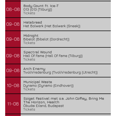
Body Count ft. Ice-T
08-08
013 (013 (Tilburg))
Tickets
Hatebreed
09-08
Het Bolwerk (Het Bolwerk (Sneek))
Midnight
09-08
Bibelot (Bibelot (Dordrecht))
Tickets
Spectral Wound
09-08
Hall Of Fame (Hall Of Fame (Tilburg))
Tickets
Arch Enemy
09-08
TivoliVredenburg (TivoliVredenburg (Utrecht))
Municipal Waste
10-08
Dynamo (Dynamo (Eindhoven))
Tickets
Sziget Festival met o.a. John Coffey, Bring Me
The Horizon, Health
11-08
Óbudai Eiland, Budapest
Tickets