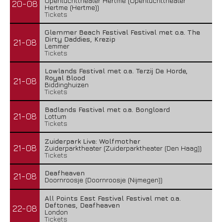
Openluchttheater Hertme (Openluchttheater
20-08
Hertme (Hertme))
Tickets
Glemmer Beach Festival Festival met o.a. The
Dirty Daddies, Krezip
21-08
Lemmer
Tickets
Lowlands Festival met o.a. Terzij De Horde,
Royal Blood
21-08
Biddinghuizen
Tickets
Badlands Festival met o.a. Bongloard
21-08
Lottum
Tickets
Zuiderpark Live: Wolfmother
21-08
Zuiderparktheater (Zuiderparktheater (Den Haag))
Tickets
Deafheaven
21-08
Doornroosje (Doornroosje (Nijmegen))
All Points East Festival Festival met o.a.
Deftones, Deafheaven
22-08
London
Tickets