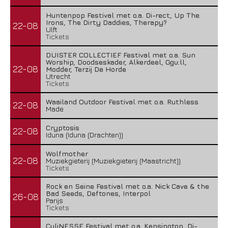
Huntenpop Festival met o.a. Di-rect, Up The
Irons, The Dirty Daddies, Therapy?
22-08
Ulft
Tickets
DUISTER COLLECTIEF Festival met o.a. Sun
Worship, Doodseskader, Alkerdeel, Ggu:ll,
22-08
Modder, Terzij De Horde
Utrecht
Tickets
Waailand Outdoor Festival met o.a. Ruthless
22-08
Made
Cryptosis
22-08
Iduna (Iduna (Drachten))
Wolfmother
22-08
Muziekgieterij (Muziekgieterij (Maastricht))
Tickets
Rock en Seine Festival met o.a. Nick Cave & the
Bad Seeds, Deftones, Interpol
26-08
Parijs
Tickets
CuliNESSE Festival met o.a. Kensington, Di-