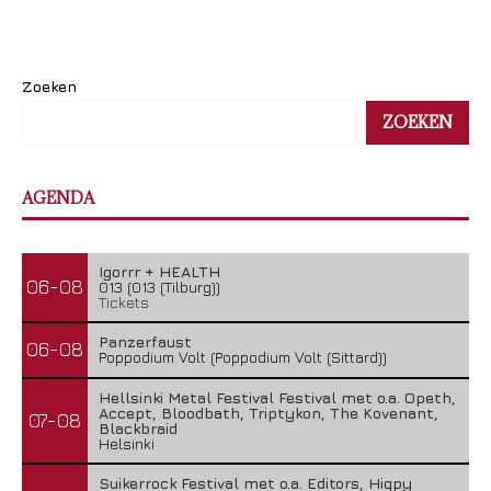
Zoeken
ZOEKEN
AGENDA
Igorrr + HEALTH
06-08
013 (013 (Tilburg))
Tickets
Panzerfaust
06-08
Poppodium Volt (Poppodium Volt (Sittard))
Hellsinki Metal Festival Festival met o.a. Opeth,
Accept, Bloodbath, Triptykon, The Kovenant,
07-08
Blackbraid
Helsinki
Suikerrock Festival met o.a. Editors, Hiqpy