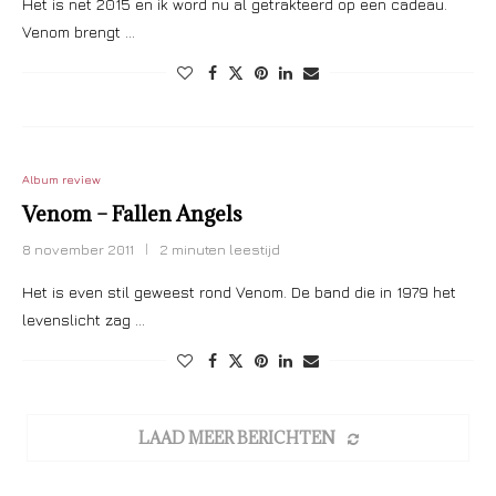
Het is net 2015 en ik word nu al getrakteerd op een cadeau.
Venom brengt …
Album review
Venom – Fallen Angels
8 november 2011
2 minuten leestijd
Het is even stil geweest rond Venom. De band die in 1979 het
levenslicht zag …
LAAD MEER BERICHTEN