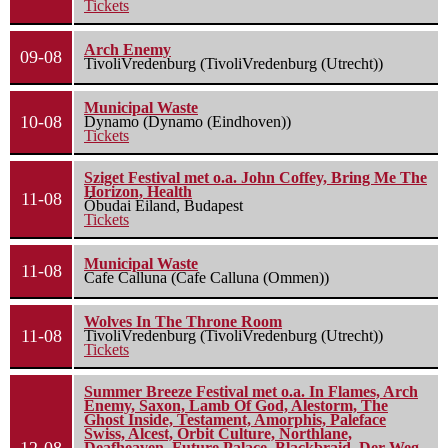
Tickets
Arch Enemy
09-08
TivoliVredenburg (TivoliVredenburg (Utrecht))
Municipal Waste
10-08
Dynamo (Dynamo (Eindhoven))
Tickets
Sziget Festival met o.a. John Coffey, Bring Me The
Horizon, Health
11-08
Óbudai Eiland, Budapest
Tickets
Municipal Waste
11-08
Cafe Calluna (Cafe Calluna (Ommen))
Wolves In The Throne Room
11-08
TivoliVredenburg (TivoliVredenburg (Utrecht))
Tickets
Summer Breeze Festival met o.a. In Flames, Arch
Enemy, Saxon, Lamb Of God, Alestorm, The
Ghost Inside, Testament, Amorphis, Paleface
Swiss, Alcest, Orbit Culture, Northlane,
Deafheaven, Future Palace, Blackbraid, Der Weg