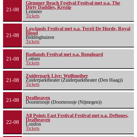
Glemmer Beach Festival Festival met o.a. The
Dirty Daddies, Krezip
21-08
Lemmer
Tickets
Lowlands Festival met o.a. Terzij De Horde, Royal
Blood
21-08
Biddinghuizen
Tickets
Badlands Festival met o.a. Bongloard
21-08
Lottum
Tickets
Zuiderpark Live: Wolfmother
21-08
Zuiderparktheater (Zuiderparktheater (Den Haag))
Tickets
Deafheaven
21-08
Doornroosje (Doornroosje (Nijmegen))
All Points East Festival Festival met o.a. Deftones,
Deafheaven
22-08
London
Tickets