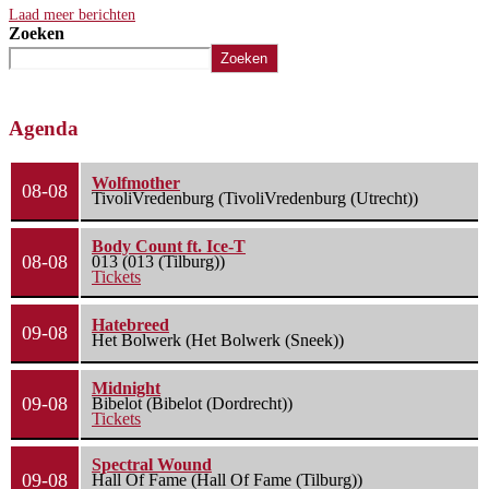
Laad meer berichten
Zoeken
Zoeken
Agenda
Wolfmother
08-08
TivoliVredenburg (TivoliVredenburg (Utrecht))
Body Count ft. Ice-T
08-08
013 (013 (Tilburg))
Tickets
Hatebreed
09-08
Het Bolwerk (Het Bolwerk (Sneek))
Midnight
09-08
Bibelot (Bibelot (Dordrecht))
Tickets
Spectral Wound
09-08
Hall Of Fame (Hall Of Fame (Tilburg))