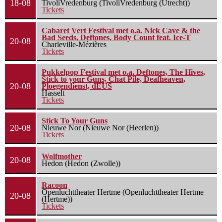
18-08
TivoliVredenburg (TivoliVredenburg (Utrecht))
Tickets
Cabaret Vert Festival met o.a. Nick Cave & the
Bad Seeds, Deftones, Body Count feat. Ice-T
20-08
Charleville-Mézières
Tickets
Pukkelpop Festival met o.a. Deftones, The Hives,
Stick to your Guns, Chat Pile, Deafheaven,
20-08
Ploegendienst, dEUS
Hasselt
Tickets
Stick To Your Guns
20-08
Nieuwe Nor (Nieuwe Nor (Heerlen))
Tickets
Wolfmother
20-08
Hedon (Hedon (Zwolle))
Racoon
Openluchttheater Hertme (Openluchttheater Hertme
20-08
(Hertme))
Tickets