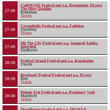
CuliNESSE Festival met o.a. Kensington, Di-rect,
The Dirty Daddies
27-08
Rotterdam
Tickets
Creamfields Festival met o.a. Faithless
27-08
Daresbury
Tickets
Hit The City Festival met o.a. Snapped Ankles,
27-08
Inherited
Eindhoven
Festival Strand Festival met o.a. Kensington
28-08
Utrecht
Breekout! Festival Festival met o.a. Di-rect
28-08
Bree
Tickets
Pelagic Fest Festival met o.a. Predatory Void
28-08
Maastricht
Tickets
Metallicamp Festival met o.a. HESKEN