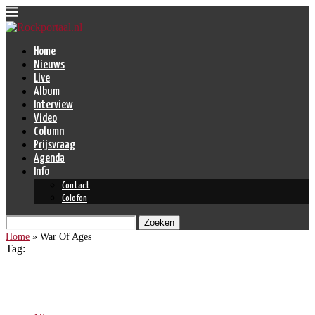
Home
Nieuws
Live
Album
Interview
Video
Column
Prijsvraag
Agenda
Info
Contact
Colofon
Zoeken
Home
»
War Of Ages
Tag:
War Of Ages