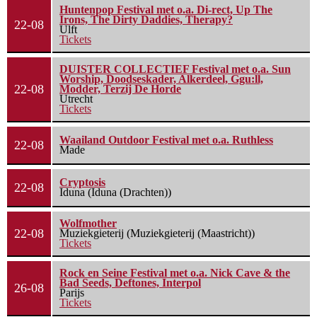
Huntenpop Festival met o.a. Di-rect, Up The
Irons, The Dirty Daddies, Therapy?
22-08
Ulft
Tickets
DUISTER COLLECTIEF Festival met o.a. Sun
Worship, Doodseskader, Alkerdeel, Ggu:ll,
22-08
Modder, Terzij De Horde
Utrecht
Tickets
Waailand Outdoor Festival met o.a. Ruthless
22-08
Made
Cryptosis
22-08
Iduna (Iduna (Drachten))
Wolfmother
22-08
Muziekgieterij (Muziekgieterij (Maastricht))
Tickets
Rock en Seine Festival met o.a. Nick Cave & the
Bad Seeds, Deftones, Interpol
26-08
Parijs
Tickets