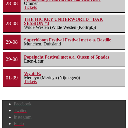
28-08
Ommen
Tickets
THE HICKEY UNDERWORLD - DAK
28-08
SESSION #3
Wilde Westen (Wilde Westen (Kortrijk))
Superbloom Festival Festival met o.a. Bastille
29-08
Munchen, Duitsland
Popelucht Festival met o.a. Queen of Spades
29-08
Etten-Leur
Wyatt E.
01-09
Merleyn (Merleyn (Nijmegen))
Tickets
Facebook
Twitter
Instagram
Flickr