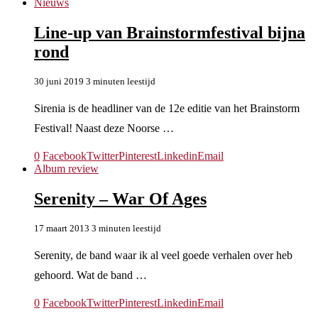
Nieuws
Line-up van Brainstormfestival bijna
rond
30 juni 2019
3 minuten leestijd
Sirenia is de headliner van de 12e editie van het Brainstorm
Festival! Naast deze Noorse …
0
Facebook
Twitter
Pinterest
Linkedin
Email
Album review
Serenity – War Of Ages
17 maart 2013
3 minuten leestijd
Serenity, de band waar ik al veel goede verhalen over heb
gehoord. Wat de band …
0
Facebook
Twitter
Pinterest
Linkedin
Email