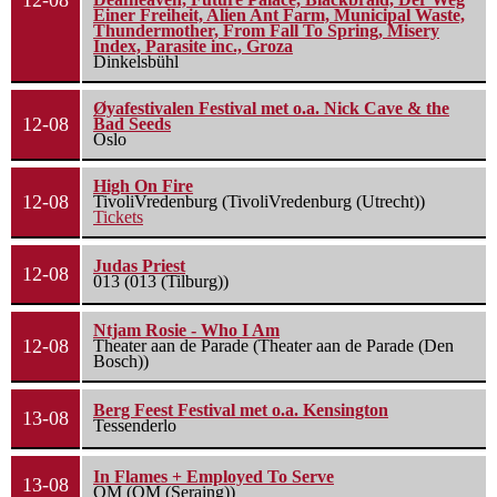
12-08
Einer Freiheit, Alien Ant Farm, Municipal Waste,
Thundermother, From Fall To Spring, Misery
Index, Parasite inc., Groza
Dinkelsbühl
Øyafestivalen Festival met o.a. Nick Cave & the
12-08
Bad Seeds
Oslo
High On Fire
12-08
TivoliVredenburg (TivoliVredenburg (Utrecht))
Tickets
Judas Priest
12-08
013 (013 (Tilburg))
Ntjam Rosie - Who I Am
12-08
Theater aan de Parade (Theater aan de Parade (Den
Bosch))
Berg Feest Festival met o.a. Kensington
13-08
Tessenderlo
In Flames + Employed To Serve
13-08
OM (OM (Seraing))