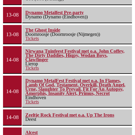
Dynamo Metalfest Pre-party
13-08
Dynamo (Dynamo (Eindhoven))
The Ghost Inside
13-08
Doornroosje (Doornroosje (Nijmegen))
Tickets
Nirwana Tuinfeest Festival met o.a. John Coffey,
The Dirty Daddies, Hiqpy, Wodan Boys,
14-08
Clawfinger
Lierop
Tickets
Dynamo MetalFest Festival met o.a. In Flames,
Lamb Of God, Testament, Overkill, Death Angel,
Urne, Slaughter To Prevail, Fit For An Autopsy,
14-08
Amorphis, Insanity Alert, Primus, Necrot
Eindhoven
Tickets
Zeeltje Rock Festival met o.a. Up The Irons
14-08
Deest
Alcest