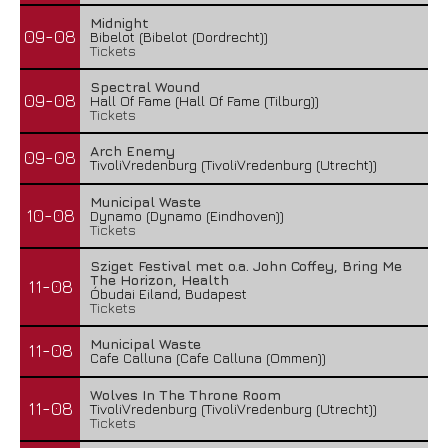
Midnight
09-08
Bibelot (Bibelot (Dordrecht))
Tickets
Spectral Wound
09-08
Hall Of Fame (Hall Of Fame (Tilburg))
Tickets
Arch Enemy
09-08
TivoliVredenburg (TivoliVredenburg (Utrecht))
Municipal Waste
10-08
Dynamo (Dynamo (Eindhoven))
Tickets
Sziget Festival met o.a. John Coffey, Bring Me
The Horizon, Health
11-08
Óbudai Eiland, Budapest
Tickets
Municipal Waste
11-08
Cafe Calluna (Cafe Calluna (Ommen))
Wolves In The Throne Room
11-08
TivoliVredenburg (TivoliVredenburg (Utrecht))
Tickets