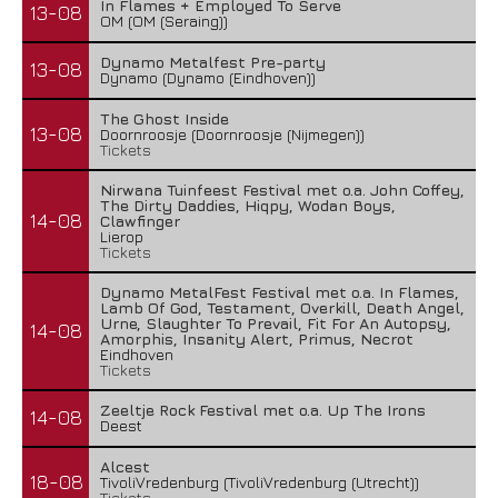
In Flames + Employed To Serve
13-08
OM (OM (Seraing))
Dynamo Metalfest Pre-party
13-08
Dynamo (Dynamo (Eindhoven))
The Ghost Inside
13-08
Doornroosje (Doornroosje (Nijmegen))
Tickets
Nirwana Tuinfeest Festival met o.a. John Coffey,
The Dirty Daddies, Hiqpy, Wodan Boys,
14-08
Clawfinger
Lierop
Tickets
Dynamo MetalFest Festival met o.a. In Flames,
Lamb Of God, Testament, Overkill, Death Angel,
Urne, Slaughter To Prevail, Fit For An Autopsy,
14-08
Amorphis, Insanity Alert, Primus, Necrot
Eindhoven
Tickets
Zeeltje Rock Festival met o.a. Up The Irons
14-08
Deest
Alcest
18-08
TivoliVredenburg (TivoliVredenburg (Utrecht))
Tickets