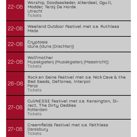
Worship, Doodseskader, Alkerdeel, Ggu:ll,
22-08
Modder, Terzij De Horde
Utrecht
Tickets
Waailand Outdoor Festival met o.a. Ruthless
22-08
Made
Cryptosis
22-08
Iduna (Iduna (Drachten))
Wolfmother
22-08
Muziekgieterij (Muziekgieterij (Maastricht))
Tickets
Rock en Seine Festival met o.a. Nick Cave & the
Bad Seeds, Deftones, Interpol
26-08
Parijs
Tickets
CuliNESSE Festival met o.a. Kensington, Di-
rect, The Dirty Daddies
27-08
Rotterdam
Tickets
Creamfields Festival met o.a. Faithless
27-08
Daresbury
Tickets