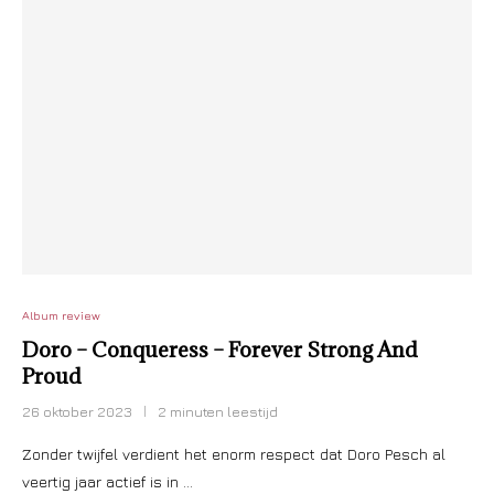
Album review
Doro – Conqueress – Forever Strong And
Proud
26 oktober 2023
2 minuten leestijd
Zonder twijfel verdient het enorm respect dat Doro Pesch al
veertig jaar actief is in …