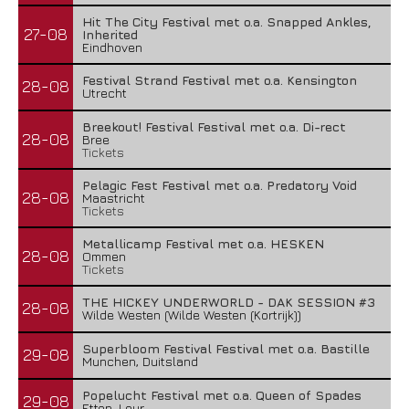
Hit The City Festival met o.a. Snapped Ankles,
27-08
Inherited
Eindhoven
Festival Strand Festival met o.a. Kensington
28-08
Utrecht
Breekout! Festival Festival met o.a. Di-rect
28-08
Bree
Tickets
Pelagic Fest Festival met o.a. Predatory Void
28-08
Maastricht
Tickets
Metallicamp Festival met o.a. HESKEN
28-08
Ommen
Tickets
THE HICKEY UNDERWORLD - DAK SESSION #3
28-08
Wilde Westen (Wilde Westen (Kortrijk))
Superbloom Festival Festival met o.a. Bastille
29-08
Munchen, Duitsland
Popelucht Festival met o.a. Queen of Spades
29-08
Etten-Leur