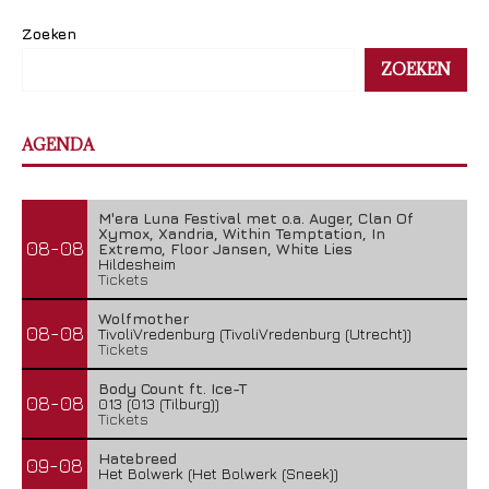
Zoeken
ZOEKEN
AGENDA
M'era Luna Festival met o.a. Auger, Clan Of
Xymox, Xandria, Within Temptation, In
08-08
Extremo, Floor Jansen, White Lies
Hildesheim
Tickets
Wolfmother
08-08
TivoliVredenburg (TivoliVredenburg (Utrecht))
Tickets
Body Count ft. Ice-T
08-08
013 (013 (Tilburg))
Tickets
Hatebreed
09-08
Het Bolwerk (Het Bolwerk (Sneek))