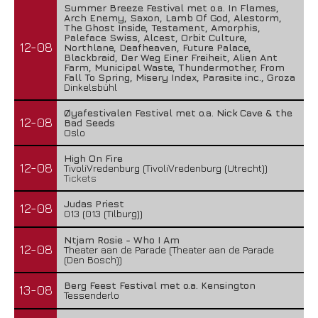
Summer Breeze Festival met o.a. In Flames,
Arch Enemy, Saxon, Lamb Of God, Alestorm,
The Ghost Inside, Testament, Amorphis,
Paleface Swiss, Alcest, Orbit Culture,
12-08
Northlane, Deafheaven, Future Palace,
Blackbraid, Der Weg Einer Freiheit, Alien Ant
Farm, Municipal Waste, Thundermother, From
Fall To Spring, Misery Index, Parasite inc., Groza
Dinkelsbühl
Øyafestivalen Festival met o.a. Nick Cave & the
12-08
Bad Seeds
Oslo
High On Fire
12-08
TivoliVredenburg (TivoliVredenburg (Utrecht))
Tickets
Judas Priest
12-08
013 (013 (Tilburg))
Ntjam Rosie - Who I Am
12-08
Theater aan de Parade (Theater aan de Parade
(Den Bosch))
Berg Feest Festival met o.a. Kensington
13-08
Tessenderlo