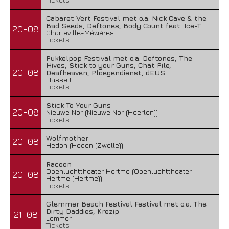
Cabaret Vert Festival met o.a. Nick Cave & the
Bad Seeds, Deftones, Body Count feat. Ice-T
20-08
Charleville-Mézières
Tickets
Pukkelpop Festival met o.a. Deftones, The
Hives, Stick to your Guns, Chat Pile,
20-08
Deafheaven, Ploegendienst, dEUS
Hasselt
Tickets
Stick To Your Guns
20-08
Nieuwe Nor (Nieuwe Nor (Heerlen))
Tickets
Wolfmother
20-08
Hedon (Hedon (Zwolle))
Racoon
Openluchttheater Hertme (Openluchttheater
20-08
Hertme (Hertme))
Tickets
Glemmer Beach Festival Festival met o.a. The
Dirty Daddies, Krezip
21-08
Lemmer
Tickets