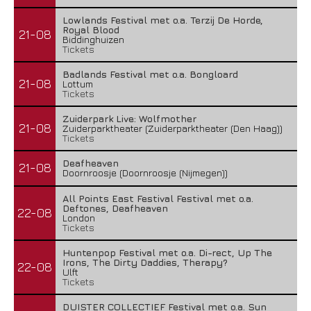
Lowlands Festival met o.a. Terzij De Horde,
Royal Blood
21-08
Biddinghuizen
Tickets
Badlands Festival met o.a. Bongloard
21-08
Lottum
Tickets
Zuiderpark Live: Wolfmother
21-08
Zuiderparktheater (Zuiderparktheater (Den Haag))
Tickets
Deafheaven
21-08
Doornroosje (Doornroosje (Nijmegen))
All Points East Festival Festival met o.a.
Deftones, Deafheaven
22-08
London
Tickets
Huntenpop Festival met o.a. Di-rect, Up The
Irons, The Dirty Daddies, Therapy?
22-08
Ulft
Tickets
DUISTER COLLECTIEF Festival met o.a. Sun