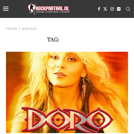
Home
»
warlock
TAG:
WARLOCK