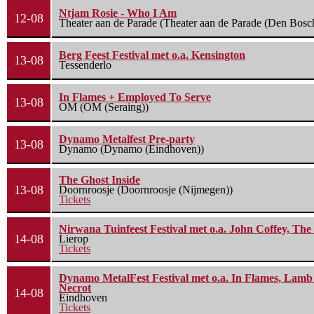
Ntjam Rosie - Who I Am
12-08
Theater aan de Parade (Theater aan de Parade (Den Bosc
Berg Feest Festival met o.a. Kensington
13-08
Tessenderlo
In Flames + Employed To Serve
13-08
OM (OM (Seraing))
Dynamo Metalfest Pre-party
13-08
Dynamo (Dynamo (Eindhoven))
The Ghost Inside
13-08
Doornroosje (Doornroosje (Nijmegen))
Tickets
Nirwana Tuinfeest Festival met o.a. John Coffey, Th
14-08
Lierop
Tickets
Dynamo MetalFest Festival met o.a. In Flames, Lamb O
Necrot
14-08
Eindhoven
Tickets