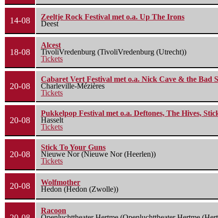
Zeeltje Rock Festival met o.a. Up The Irons
14-08
Deest
Alcest
18-08
TivoliVredenburg (TivoliVredenburg (Utrecht))
Tickets
Cabaret Vert Festival met o.a. Nick Cave & the Bad S
20-08
Charleville-Mézières
Tickets
Pukkelpop Festival met o.a. Deftones, The Hives, Sti
20-08
Hasselt
Tickets
Stick To Your Guns
20-08
Nieuwe Nor (Nieuwe Nor (Heerlen))
Tickets
Wolfmother
20-08
Hedon (Hedon (Zwolle))
Racoon
20-08
Openluchttheater Hertme (Openluchttheater Hertme (Her