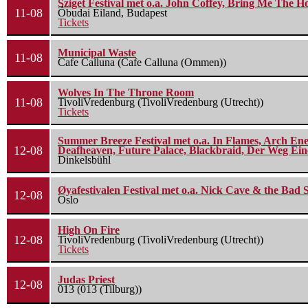
Sziget Festival met o.a. John Coffey, Bring Me The H
11-08
Óbudai Eiland, Budapest
Tickets
Municipal Waste
11-08
Cafe Calluna (Cafe Calluna (Ommen))
Wolves In The Throne Room
11-08
TivoliVredenburg (TivoliVredenburg (Utrecht))
Tickets
Summer Breeze Festival met o.a. In Flames, Arch Ene
12-08
Deafheaven, Future Palace, Blackbraid, Der Weg Eine
Dinkelsbühl
Øyafestivalen Festival met o.a. Nick Cave & the Bad 
12-08
Oslo
High On Fire
12-08
TivoliVredenburg (TivoliVredenburg (Utrecht))
Tickets
Judas Priest
12-08
013 (013 (Tilburg))