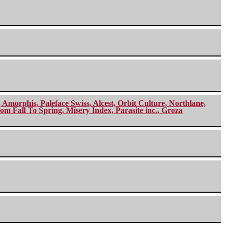
morphis, Paleface Swiss, Alcest, Orbit Culture, Northlane,
m Fall To Spring, Misery Index, Parasite inc., Groza