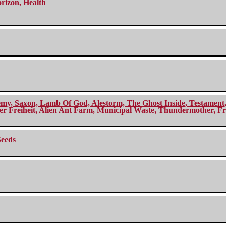
orizon, Health
my, Saxon, Lamb Of God, Alestorm, The Ghost Inside, Testament, A
r Freiheit, Alien Ant Farm, Municipal Waste, Thundermother, Fro
Seeds