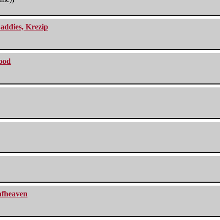
addies, Krezip
lood
eafheaven