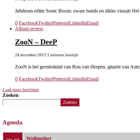
Jubileum editie Sonic Boom: zware bands en dikke visuals Het 
0
Facebook
Twitter
Pinterest
Linkedin
Email
Album review
ZooN – DeeP
24 december 2015
1 minuten leestijd
ZooN is het geesteskind van Ron van Herpen, gitarist van Astro
0
Facebook
Twitter
Pinterest
Linkedin
Email
Laad meer berichten
Zoeken
Zoeken
Agenda
Wolfmother