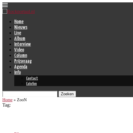
Home
Nieuws
Live
Album
Interview
Video
Column
Prijsvraag
Agenda
Info
Contact
Colofon
Zoeken
Home
»
ZooN
Tag:
ZooN