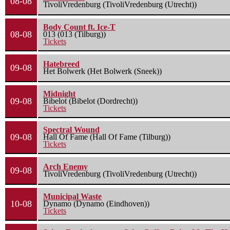
08-08
TivoliVredenburg (TivoliVredenburg (Utrecht))
Body Count ft. Ice-T
08-08
013 (013 (Tilburg))
Tickets
Hatebreed
09-08
Het Bolwerk (Het Bolwerk (Sneek))
Midnight
09-08
Bibelot (Bibelot (Dordrecht))
Tickets
Spectral Wound
09-08
Hall Of Fame (Hall Of Fame (Tilburg))
Tickets
Arch Enemy
09-08
TivoliVredenburg (TivoliVredenburg (Utrecht))
Municipal Waste
10-08
Dynamo (Dynamo (Eindhoven))
Tickets