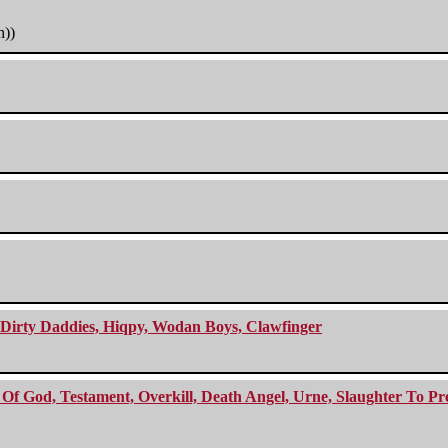
h))
e Dirty Daddies, Hiqpy, Wodan Boys, Clawfinger
f God, Testament, Overkill, Death Angel, Urne, Slaughter To Prev