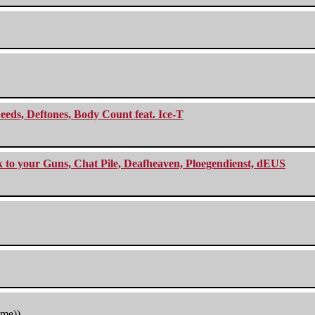
eeds, Deftones, Body Count feat. Ice-T
ck to your Guns, Chat Pile, Deafheaven, Ploegendienst, dEUS
tme))