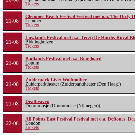
Tickets
Glemmer Beach Festival Festival met o.a. The Dirty D
21-08
Lemmer
Tickets
Lowlands Festival met o.a. Terzij De Horde, Royal B
21-08
Biddinghuizen
Tickets
Badlands Festival met o.a. Bongloard
21-08
Lottum
Tickets
Zuiderpark Live: Wolfmother
21-08
Zuiderparktheater (Zuiderparktheater (Den Haag))
Tickets
Deafheaven
21-08
Doornroosje (Doornroosje (Nijmegen))
All Points East Festival Festival met o.a. Deftones, D
22-08
London
Tickets