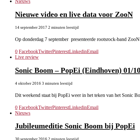
Nieuws
Nieuwe video en live data voor ZooN
14 september 2017
2 minuten leestijd
Op donderdag 7 september presenteerde rootsrock-band ZooN
0
Facebook
Twitter
Pinterest
Linkedin
Email
Live review
Sonic Boom – PopEi (Eindhoven) 01/1
4 oktober 2016
3 minuten leestijd
Dit weekend staat bij PopEi weer in het teken van het Sonic B
0
Facebook
Twitter
Pinterest
Linkedin
Email
Nieuws
Jubileumeditie Sonic Boom bij PopEi
30 september 2016
2 minuten leestijd