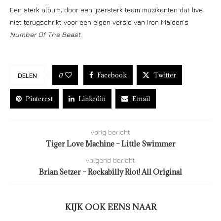
Een sterk album, door een ijzersterk team muzikanten dat live
niet terugschrikt voor een eigen versie van Iron Maiden’s
Number Of The Beast
.
Facebook
Twitter
0
DELEN
Pinterest
Linkedin
Email
vorig bericht
Tiger Love Machine – Little Swimmer
volgend bericht
Brian Setzer – Rockabilly Riot! All Original
KIJK OOK EENS NAAR