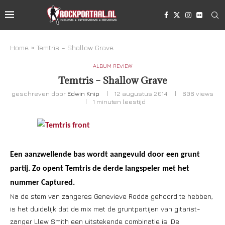
Home
»
Temtris – Shallow Grave
ALBUM REVIEW
Temtris – Shallow Grave
geschreven door
Edwin Knip
12 augustus 2014
606
views
1 minuten leestijd
Een aanzwellende bas wordt aangevuld door een grunt
partij. Zo opent Temtris de derde langspeler met het
nummer Captured.
Na de stem van zangeres Genevieve Rodda gehoord te hebben,
is het duidelijk dat de mix met de gruntpartijen van gitarist-
zanger Llew Smith een uitstekende combinatie is. De