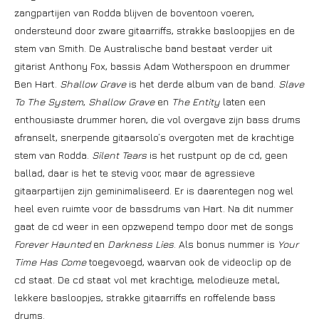
zangpartijen van Rodda blijven de boventoon voeren,
ondersteund door zware gitaarriffs, strakke basloopjjes en de
stem van Smith. De Australische band bestaat verder uit
gitarist Anthony Fox, bassis Adam Wotherspoon en drummer
Ben Hart.
Shallow Grave
is het derde album van de band.
Slave
To The System
,
Shallow Grave
en
The Entity
laten een
enthousiaste drummer horen, die vol overgave zijn bass drums
afranselt, snerpende gitaarsolo’s overgoten met de krachtige
stem van Rodda.
Silent Tears
is het rustpunt op de cd, geen
ballad, daar is het te stevig voor, maar de agressieve
gitaarpartijen zijn geminimaliseerd. Er is daarentegen nog wel
heel even ruimte voor de bassdrums van Hart. Na dit nummer
gaat de cd weer in een opzwepend tempo door met de songs
Forever Haunted
en
Darkness Lies
. Als bonus nummer is
Your
Time Has Come
toegevoegd, waarvan ook de videoclip op de
cd staat. De cd staat vol met krachtige, melodieuze metal,
lekkere basloopjes, strakke gitaarriffs en roffelende bass
drums.