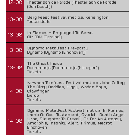
12-08
Theater aan de Parade (Theater aan de Parade
(Den Bosch))
Berg Feest Festival met o.a. Kensington
13-08
Tessenderlo
In Flames + Employed To Serve
13-08
OM (OM (Seraing))
Dynamo Metalfest Pre-party
13-08
Dynamo (Dynamo (Eindhoven))
The Ghost Inside
13-08
Doornroosje (Doornroosje (Nijmegen))
Tickets
Nirwana Tuinfeest Festival met o.a. John Coffey,
The Dirty Daddies, Hiqpy, Wodan Boys,
14-08
Clawfinger
Lierop
Tickets
Dynamo MetalFest Festival met o.a. In Flames,
Lamb Of God, Testament, Overkill, Death Angel,
Urne, Slaughter To Prevail, Fit For An Autopsy,
14-08
Amorphis, Insanity Alert, Primus, Necrot
Eindhoven
Tickets