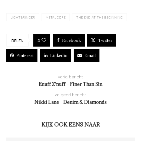
LIGHTBRINGER
METALCORE
THE END AT THE BEGINNING
Facebook
Twitter
0
DELEN
Pinterest
Linkedin
Email
vorig bericht
Enuff Z'nuff – Finer Than Sin
volgend bericht
Nikki Lane – Denim & Diamonds
KIJK OOK EENS NAAR