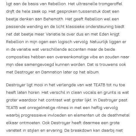
ligt aan de basis van Rebellion. Het ultrasnelle tromgeroffel
drijft de hele zaak op. Het gesproken tussenstuk doet een
beetje denken aan Behemoth. Het geeft Rebellion wel een
passende wending en de licht klassieke ondersteuning biedt
net dat beetje meer. Variatie te over dus en met Eden krijgt
Rebellion in mijn ogen een logisch vervolg. Natuurlijk liggen er
in de variatie wat verschillende accenten maar de beide
composities hebben een overeenkomstige vibe en zouden naar
mijn idee samengevoegd kunnen worden. Dat is trouwens ook
met Destroyer en Damnation later op het album.
Destroyer ligt mooi in het verlengde van wat TEATB tot nu toe
heeft laten horen. Het verschil in clean vocals en grunts is wat
groter waardoor het contrast wat groter lijkt. In Destroyer past
TEATB wat onregelmatige ritmes in met een heftig vervolg
waarbij progressieve invloeden en elementen uit de deathmetal
elkaar ontmoeten. Ook Destroyer heeft daarmee een grote
variëteit in stijlen en ervaring. De breakdown kan daarbij niet