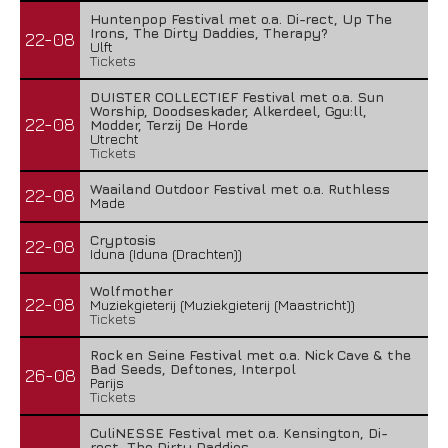
Huntenpop Festival met o.a. Di-rect, Up The
Irons, The Dirty Daddies, Therapy?
22-08
Ulft
Tickets
DUISTER COLLECTIEF Festival met o.a. Sun
Worship, Doodseskader, Alkerdeel, Ggu:ll,
22-08
Modder, Terzij De Horde
Utrecht
Tickets
Waailand Outdoor Festival met o.a. Ruthless
22-08
Made
Cryptosis
22-08
Iduna (Iduna (Drachten))
Wolfmother
22-08
Muziekgieterij (Muziekgieterij (Maastricht))
Tickets
Rock en Seine Festival met o.a. Nick Cave & the
Bad Seeds, Deftones, Interpol
26-08
Parijs
Tickets
CuliNESSE Festival met o.a. Kensington, Di-
rect, The Dirty Daddies