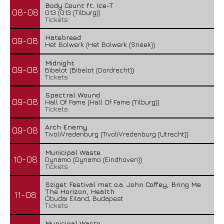
Body Count ft. Ice-T
08-08
013 (013 (Tilburg))
Tickets
Hatebreed
09-08
Het Bolwerk (Het Bolwerk (Sneek))
Midnight
09-08
Bibelot (Bibelot (Dordrecht))
Tickets
Spectral Wound
09-08
Hall Of Fame (Hall Of Fame (Tilburg))
Tickets
Arch Enemy
09-08
TivoliVredenburg (TivoliVredenburg (Utrecht))
Municipal Waste
10-08
Dynamo (Dynamo (Eindhoven))
Tickets
Sziget Festival met o.a. John Coffey, Bring Me
The Horizon, Health
11-08
Óbudai Eiland, Budapest
Tickets
Municipal Waste