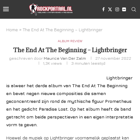
Home
»
The End At The Beginning – Lightbringer
ALBUM REVIEW
The End At The Beginning – Lightbringer
geschreven door
Maurice Van Der Zalm
27 november 2022
1,3K
views
3 minuten leestijd
Lightbringer
is alweer het derde album van The End At The Beginning
en bevat negen nieuwe composities die samen
geconcentreerd zijn rond de mythische figuur Prometheus
en het gedicht Paradise Lost. Op het album heeft de band
getracht om beide perspectieven in een eigen interpretatie
vorm te geven.
Hoewel de muziek op Lightbringer voornamelijk geplaatst kan