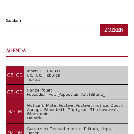
Zoeken
ZOEKEN
AGENDA
Igorrr + HEALTH
06-08
013 (013 (Tilburg))
Tickets
Panzerfaust
06-08
Poppodium Volt (Poppodium Volt (Sittard))
Hellsinki Metal Festival Festival met o.a. Opeth,
Accept, Bloodbath, Triptykon, The Kovenant,
07-08
Blackbraid
Helsinki
Suikerrock Festival met o.a. Editors, Hiqpy
07-08
Tienen