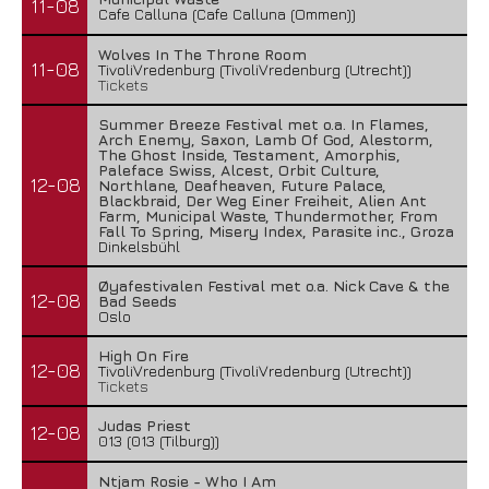
11-08
Cafe Calluna (Cafe Calluna (Ommen))
Wolves In The Throne Room
11-08
TivoliVredenburg (TivoliVredenburg (Utrecht))
Tickets
Summer Breeze Festival met o.a. In Flames,
Arch Enemy, Saxon, Lamb Of God, Alestorm,
The Ghost Inside, Testament, Amorphis,
Paleface Swiss, Alcest, Orbit Culture,
12-08
Northlane, Deafheaven, Future Palace,
Blackbraid, Der Weg Einer Freiheit, Alien Ant
Farm, Municipal Waste, Thundermother, From
Fall To Spring, Misery Index, Parasite inc., Groza
Dinkelsbühl
Øyafestivalen Festival met o.a. Nick Cave & the
12-08
Bad Seeds
Oslo
High On Fire
12-08
TivoliVredenburg (TivoliVredenburg (Utrecht))
Tickets
Judas Priest
12-08
013 (013 (Tilburg))
Ntjam Rosie - Who I Am