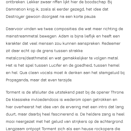
ontbreken. Lekker zwaar riffen lijkt hier de boodschap. Bij
Damnation krijg ik, zoals al eerder gezegd, het idee dat
Destroyer gewoon doorgaat na een korte pauze.
Daarvoor vinden we twee composities die wat meer richting de
mainstreammetal bewegen. Adam is bijna lieflijk en heeft een
karakter dat veel mensen zou kunnen aanspreken. Redeemer
zit daar echt op de grens tussen strakke
metalcore/deathmetal en wat gemakkelijker te volgen metal.
Het is het spel tussen Lucifer en de goedheid, tussen hemel
en hel. Qua clean vocals moet ik denken aan het stemgeluid bij
Propaganda, maar dat even terzijde.
Torment is de afsluiter die uitstekend past bij de opener Throne.
De klassieke invloedendoos is wederom open getrokken en
hier overheerst het idee van de ervaring met een intro dat lang
duurt, maar daarbij heel fascinerend is. De heldere zang is heel
mooi neergezet met het geluid van strijkers op de achtergrond.
Langzaam ontpopt Torment zich als een heuse rockopera die