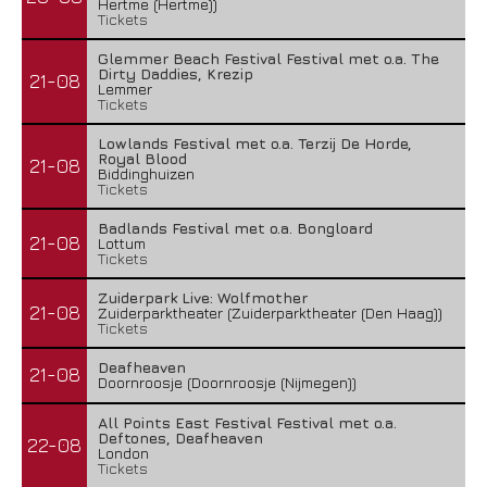
Hertme (Hertme))
Tickets
Glemmer Beach Festival Festival met o.a. The
Dirty Daddies, Krezip
21-08
Lemmer
Tickets
Lowlands Festival met o.a. Terzij De Horde,
Royal Blood
21-08
Biddinghuizen
Tickets
Badlands Festival met o.a. Bongloard
21-08
Lottum
Tickets
Zuiderpark Live: Wolfmother
21-08
Zuiderparktheater (Zuiderparktheater (Den Haag))
Tickets
Deafheaven
21-08
Doornroosje (Doornroosje (Nijmegen))
All Points East Festival Festival met o.a.
Deftones, Deafheaven
22-08
London
Tickets