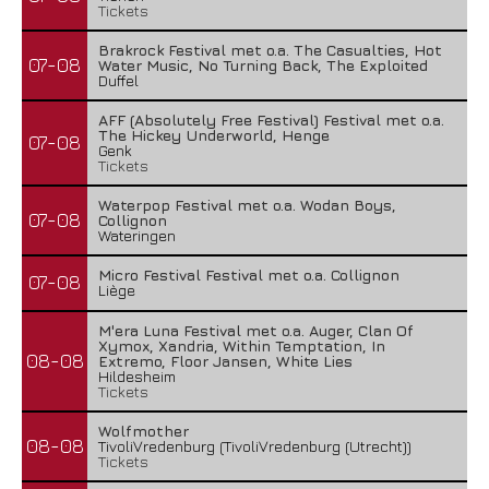
Tickets
Brakrock Festival met o.a. The Casualties, Hot
07-08
Water Music, No Turning Back, The Exploited
Duffel
AFF (Absolutely Free Festival) Festival met o.a.
The Hickey Underworld, Henge
07-08
Genk
Tickets
Waterpop Festival met o.a. Wodan Boys,
07-08
Collignon
Wateringen
Micro Festival Festival met o.a. Collignon
07-08
Liège
M'era Luna Festival met o.a. Auger, Clan Of
Xymox, Xandria, Within Temptation, In
08-08
Extremo, Floor Jansen, White Lies
Hildesheim
Tickets
Wolfmother
08-08
TivoliVredenburg (TivoliVredenburg (Utrecht))
Tickets