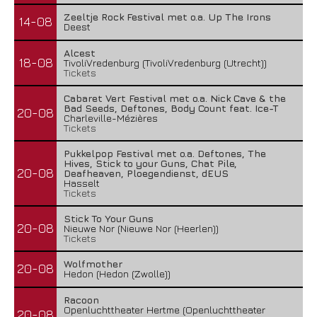
Zeeltje Rock Festival met o.a. Up The Irons
14-08
Deest
Alcest
18-08
TivoliVredenburg (TivoliVredenburg (Utrecht))
Tickets
Cabaret Vert Festival met o.a. Nick Cave & the
Bad Seeds, Deftones, Body Count feat. Ice-T
20-08
Charleville-Mézières
Tickets
Pukkelpop Festival met o.a. Deftones, The
Hives, Stick to your Guns, Chat Pile,
20-08
Deafheaven, Ploegendienst, dEUS
Hasselt
Tickets
Stick To Your Guns
20-08
Nieuwe Nor (Nieuwe Nor (Heerlen))
Tickets
Wolfmother
20-08
Hedon (Hedon (Zwolle))
Racoon
Openluchttheater Hertme (Openluchttheater
20-08