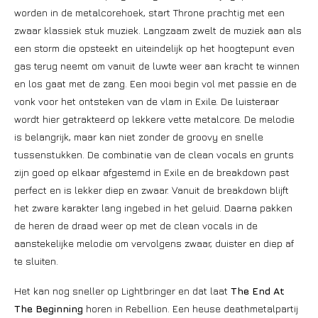
worden in de metalcorehoek, start Throne prachtig met een
zwaar klassiek stuk muziek. Langzaam zwelt de muziek aan als
een storm die opsteekt en uiteindelijk op het hoogtepunt even
gas terug neemt om vanuit de luwte weer aan kracht te winnen
en los gaat met de zang. Een mooi begin vol met passie en de
vonk voor het ontsteken van de vlam in Exile. De luisteraar
wordt hier getrakteerd op lekkere vette metalcore. De melodie
is belangrijk, maar kan niet zonder de groovy en snelle
tussenstukken. De combinatie van de clean vocals en grunts
zijn goed op elkaar afgestemd in Exile en de breakdown past
perfect en is lekker diep en zwaar. Vanuit de breakdown blijft
het zware karakter lang ingebed in het geluid. Daarna pakken
de heren de draad weer op met de clean vocals in de
aanstekelijke melodie om vervolgens zwaar, duister en diep af
te sluiten.
Het kan nog sneller op Lightbringer en dat laat
The End At
The Beginning
horen in Rebellion. Een heuse deathmetalpartij