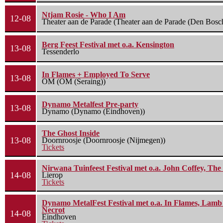
Ntjam Rosie - Who I Am
12-08
Theater aan de Parade (Theater aan de Parade (Den Bosc
Berg Feest Festival met o.a. Kensington
13-08
Tessenderlo
In Flames + Employed To Serve
13-08
OM (OM (Seraing))
Dynamo Metalfest Pre-party
13-08
Dynamo (Dynamo (Eindhoven))
The Ghost Inside
13-08
Doornroosje (Doornroosje (Nijmegen))
Tickets
Nirwana Tuinfeest Festival met o.a. John Coffey, Th
14-08
Lierop
Tickets
Dynamo MetalFest Festival met o.a. In Flames, Lamb O
Necrot
14-08
Eindhoven