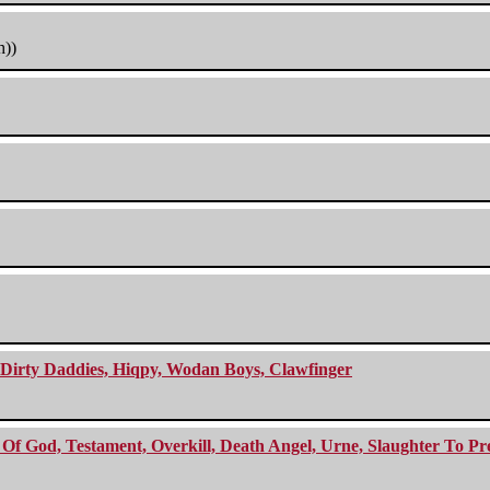
h))
e Dirty Daddies, Hiqpy, Wodan Boys, Clawfinger
f God, Testament, Overkill, Death Angel, Urne, Slaughter To Prev