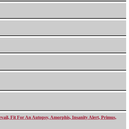
ail, Fit For An Autopsy, Amorphis, Insanity Alert, Primus,