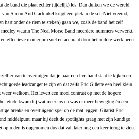
at de band die plaat echter (tijdelijk) los. Dan duiken we de wereld
r
van Simon And Garfunkel krijgt een plek in de set. Niet vreemd,
n hart onder de riem te steken) gaan we, zoals de band het zelf
een medley waarin The Neal Morse Band meerdere nummers verwerkt.
 en effectieve manier om snel en accuraat door het oudere werk heen
zelf er van te overtuigen dat je naar een live band staat te kijken en
ht goede leadzanger te zijn en dat zelfs Eric Gillette een heel klein
uist weer welkom. Het levert een mooi contrast op met de hogere
p het einde kwam hij wat meer los en was er meer beweging én een
stige breaks en overtuigend spel op de mat leggen. Gitarist Eric
ekend middelpunt, maar hij deelt de spotlights graag met zijn kundige
t optreden is opgenomen dus dat valt later nog een keer terug te zien.