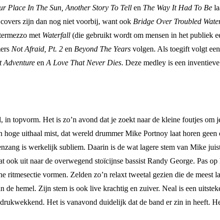
ur Place In The Sun, Another Story To Tell
en
The Way It Had To Be
la
 covers zijn dan nog niet voorbij, want ook
Bridge Over Troubled Wate
intermezzo met
Waterfall
(die gebruikt wordt om mensen in het publiek ee
mers
Not Afraid, Pt. 2
en
Beyond The Years
volgen. Als toegift volgt 
t Adventure
en
A Love That Never Dies
. Deze medley is een inventieve
, in topvorm. Het is zo’n avond dat je zoekt naar de kleine foutjes om je
en hoge uithaal mist, dat wereld drummer Mike Portnoy laat horen geen ec
samenzang is werkelijk subliem. Daarin is de wat lagere stem van Mike j
at ook uit naar de overwegend stoïcijnse bassist Randy George. Pas o
e ritmesectie vormen. Zelden zo’n relaxt tweetal gezien die de meest la
van de hemel. Zijn stem is ook live krachtig en zuiver. Neal is een uitst
ndrukwekkend. Het is vanavond duidelijk dat de band er zin in heeft. He