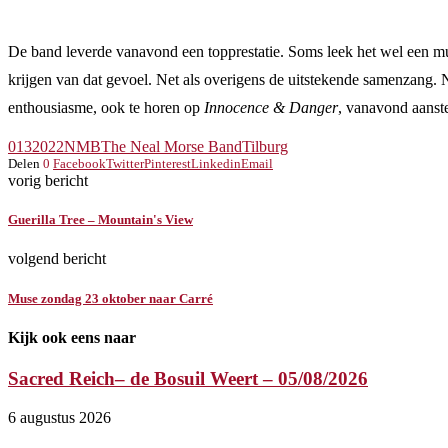
De band leverde vanavond een topprestatie. Soms leek het wel een mus
krijgen van dat gevoel. Net als overigens de uitstekende samenzang. N
enthousiasme, ook te horen op
Innocence & Danger
, vanavond aanst
013
2022
NMB
The Neal Morse Band
Tilburg
Delen
0
Facebook
Twitter
Pinterest
Linkedin
Email
vorig bericht
Guerilla Tree – Mountain's View
volgend bericht
Muse zondag 23 oktober naar Carré
Kijk ook eens naar
Sacred Reich– de Bosuil Weert – 05/08/2026
6 augustus 2026