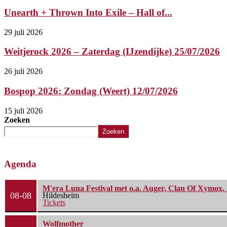
Unearth + Thrown Into Exile – Hall of...
29 juli 2026
Weitjerock 2026 – Zaterdag (IJzendijke) 25/07/2026
26 juli 2026
Bospop 2026: Zondag (Weert) 12/07/2026
15 juli 2026
Zoeken
Zoeken
Agenda
M'era Luna Festival met o.a. Auger, Clan Of Xymox, 
08-08
Hildesheim
Tickets
Wolfmother