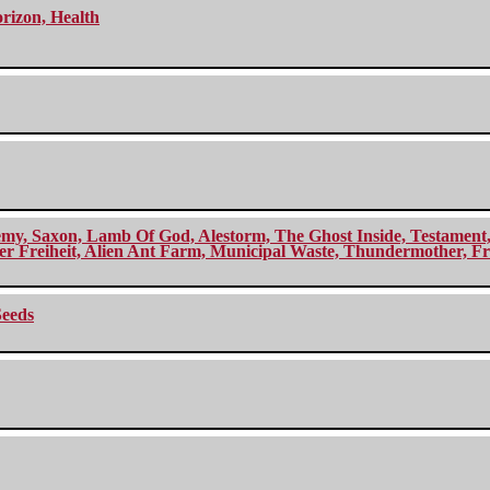
orizon, Health
my, Saxon, Lamb Of God, Alestorm, The Ghost Inside, Testament, A
r Freiheit, Alien Ant Farm, Municipal Waste, Thundermother, Fro
Seeds