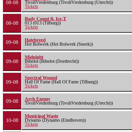
08-08
TivoliVredenburg (TivoliVredenburg (Utrecht))
Tickets
Body Count ft. Ice-T
08-08
013 (013 (Tilburg))
Tickets
Hatebreed
09-08
Het Bolwerk (Het Bolwerk (Sneek))
Midnight
09-08
Bibelot (Bibelot (Dordrecht))
Tickets
Spectral Wound
09-08
Hall Of Fame (Hall Of Fame (Tilburg))
Tickets
Arch Enemy
09-08
TivoliVredenburg (TivoliVredenburg (Utrecht))
Municipal Waste
10-08
Dynamo (Dynamo (Eindhoven))
Tickets