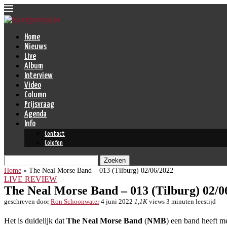
Home
Nieuws
Live
Album
Interview
Video
Column
Prijsvraag
Agenda
Info
Contact
Colofon
Zoeken
Home
»
The Neal Morse Band – 013 (Tilburg) 02/06/2022
LIVE REVIEW
The Neal Morse Band – 013 (Tilburg) 02/0
geschreven door
Ron Schoonwater
4 juni 2022
1,1K
views
3 minuten leestijd
Het is duidelijk dat
The Neal Morse Band
(
NMB
) een band heeft m