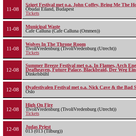
Sziget Festival met o.a. John Coffey, Bring Me The H
11-08
Óbudai Eiland, Budapest
Tickets
Municipal Waste
11-08
Cafe Calluna (Cafe Calluna (Ommen))
Wolves In The Throne Room
11-08
TivoliVredenburg (TivoliVredenburg (Utrecht))
Tickets
Summer Breeze Festival met o.a. In Flames, Arch Ene
12-08
Deafheaven, Future Palace, Blackbraid, Der Weg Eine
Dinkelsbühl
Øyafestivalen Festival met o.a. Nick Cave & the Bad 
12-08
Oslo
High On Fire
12-08
TivoliVredenburg (TivoliVredenburg (Utrecht))
Tickets
Judas Priest
12-08
013 (013 (Tilburg))