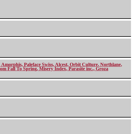
morphis, Paleface Swiss, Alcest, Orbit Culture, Northlane,
m Fall To Spring, Misery Index, Parasite inc., Groza