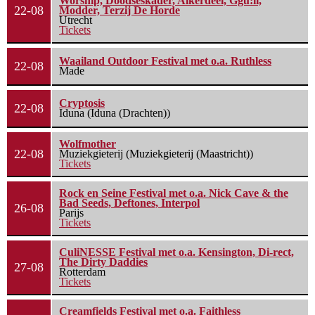
Worship, Doodseskader, Alkerdeel, Ggu:ll,
22-08
Modder, Terzij De Horde
Utrecht
Tickets
Waailand Outdoor Festival met o.a. Ruthless
22-08
Made
Cryptosis
22-08
Iduna (Iduna (Drachten))
Wolfmother
22-08
Muziekgieterij (Muziekgieterij (Maastricht))
Tickets
Rock en Seine Festival met o.a. Nick Cave & the
Bad Seeds, Deftones, Interpol
26-08
Parijs
Tickets
CuliNESSE Festival met o.a. Kensington, Di-rect,
The Dirty Daddies
27-08
Rotterdam
Tickets
Creamfields Festival met o.a. Faithless