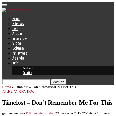
Home
Nieuws
Live
Album
Interview
Video
Column
Prijsvraag
Agenda
Info
Contact
Colofon
Zoeken
Home
»
Timelost – Don't Remember Me For This
ALBUM REVIEW
Timelost – Don't Remember Me For This
geschreven door
Filip van der Linden
23 december 2019
767
views
1 minuten