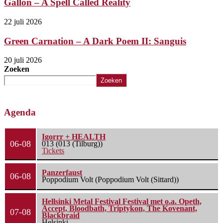
Gallon – A Spell Called Reality
22 juli 2026
Green Carnation – A Dark Poem II: Sanguis
20 juli 2026
Zoeken
Zoeken
Agenda
Igorrr + HEALTH
06-08
013 (013 (Tilburg))
Tickets
Panzerfaust
06-08
Poppodium Volt (Poppodium Volt (Sittard))
Hellsinki Metal Festival Festival met o.a. Opeth,
Accept, Bloodbath, Triptykon, The Kovenant,
07-08
Blackbraid
Helsinki