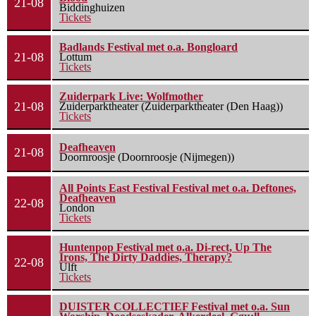
21-08
Biddinghuizen
Tickets
Badlands Festival met o.a. Bongloard
21-08
Lottum
Tickets
Zuiderpark Live: Wolfmother
21-08
Zuiderparktheater (Zuiderparktheater (Den Haag))
Tickets
Deafheaven
21-08
Doornroosje (Doornroosje (Nijmegen))
All Points East Festival Festival met o.a. Deftones,
Deafheaven
22-08
London
Tickets
Huntenpop Festival met o.a. Di-rect, Up The
Irons, The Dirty Daddies, Therapy?
22-08
Ulft
Tickets
DUISTER COLLECTIEF Festival met o.a. Sun