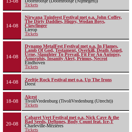
13-08
Doornroosje (Doornroosje (Nijmegen))
Tickets
Nirwana Tuinfeest Festival met o.a. John Coffey,
The Dirty Daddies, Hiqpy, Wodan Boys,
14-08
Clawfinger
Lierop
Tickets
Dynamo MetalFest Festival met o.a. In Flames,
Lamb Of God, Testament, Overkill, Death Angel,
Urne, Slaughter To Prevail, Fit For An Autopsy,
14-08
Amorphis, Insanity Alert, Primus, Necrot
Eindhoven
Tickets
Zeeltje Rock Festival met o.a. Up The Irons
14-08
Deest
Alcest
18-08
TivoliVredenburg (TivoliVredenburg (Utrecht))
Tickets
Cabaret Vert Festival met o.a. Nick Cave & the
Bad Seeds, Deftones, Body Count feat. Ice-T
20-08
Charleville-Mézières
Tickets