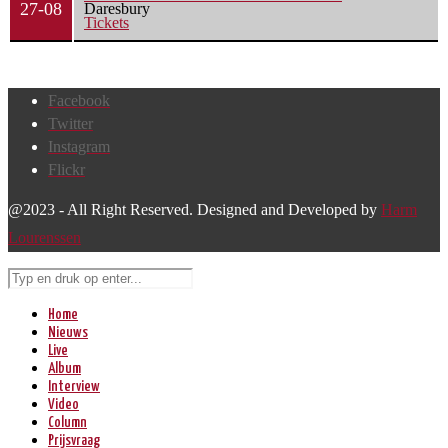
27-08
Daresbury
Tickets
Facebook
Twitter
Instagram
Flickr
@2023 - All Right Reserved. Designed and Developed by
Harm
Lourenssen
Home
Nieuws
Live
Album
Interview
Video
Column
Prijsvraag