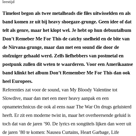
leestijd
Timelost begon als twee metalheads die files uitwisselden en als
band komen ze uit bij heavy shoegaze-grunge. Geen idee of dat
telt als genre, maar het klopt wel. Je hebt op hun debuutalbum
Don’t Remeber Me For This de catchy snelheid en de bite van
de Nirvana-grunge, maar dan met een sound die door de
stofzuiger gehaald werd. Zelfs liefhebbers van postmetal en
postpunk zullen dit weten te waarderen. Voor een Amerikaanse
band klinkt het album Don’t Remember Me For This dan ook
heel Europees.
Referenties zat voor de sound, van My Bloody Valentine tot
Slowdive, maar dan met een meer heavy aanpak en een
opnametechnicus die ook al eens naar The War On drugs geluisterd
heeft. Er zit een moderne twist in, maar het overheersende geluid is
toch dat van de jaren ’90. De lyrics en songtitels lijken dan weer uit
de jaren ’80 te komen: Nausea Curtains, Heart Garbage, Life