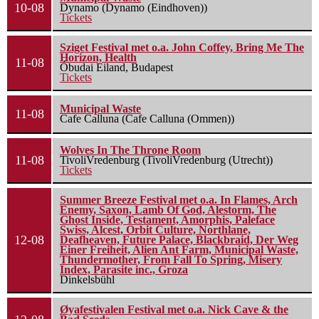
10-08
Dynamo (Dynamo (Eindhoven))
Tickets
Sziget Festival met o.a. John Coffey, Bring Me The
Horizon, Health
11-08
Óbudai Eiland, Budapest
Tickets
Municipal Waste
11-08
Cafe Calluna (Cafe Calluna (Ommen))
Wolves In The Throne Room
11-08
TivoliVredenburg (TivoliVredenburg (Utrecht))
Tickets
Summer Breeze Festival met o.a. In Flames, Arch
Enemy, Saxon, Lamb Of God, Alestorm, The
Ghost Inside, Testament, Amorphis, Paleface
Swiss, Alcest, Orbit Culture, Northlane,
12-08
Deafheaven, Future Palace, Blackbraid, Der Weg
Einer Freiheit, Alien Ant Farm, Municipal Waste,
Thundermother, From Fall To Spring, Misery
Index, Parasite inc., Groza
Dinkelsbühl
Øyafestivalen Festival met o.a. Nick Cave & the