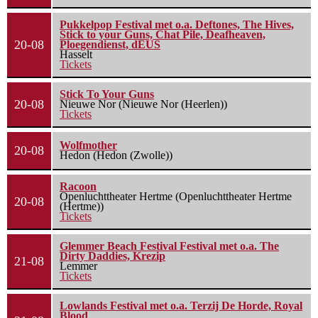
Pukkelpop Festival met o.a. Deftones, The Hives,
Stick to your Guns, Chat Pile, Deafheaven,
20-08
Ploegendienst, dEUS
Hasselt
Tickets
Stick To Your Guns
20-08
Nieuwe Nor (Nieuwe Nor (Heerlen))
Tickets
Wolfmother
20-08
Hedon (Hedon (Zwolle))
Racoon
Openluchttheater Hertme (Openluchttheater Hertme
20-08
(Hertme))
Tickets
Glemmer Beach Festival Festival met o.a. The
Dirty Daddies, Krezip
21-08
Lemmer
Tickets
Lowlands Festival met o.a. Terzij De Horde, Royal
Blood