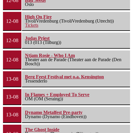
12-08
Bad Seeds
Oslo
High On Fire
12-08
TivoliVredenburg (TivoliVredenburg (Utrecht))
Tickets
Judas Priest
12-08
013 (013 (Tilburg))
Ntjam Rosie - Who I Am
12-08
Theater aan de Parade (Theater aan de Parade (Den
Bosch))
Berg Feest Festival met o.a. Kensington
13-08
Tessenderlo
In Flames + Employed To Serve
13-08
OM (OM (Seraing))
Dynamo Metalfest Pre-party
13-08
Dynamo (Dynamo (Eindhoven))
The Ghost Inside