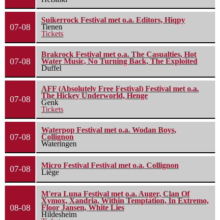
Suikerrock Festival met o.a. Editors, Hiqpy
07-08
Tienen
Tickets
Brakrock Festival met o.a. The Casualties, Hot
07-08
Water Music, No Turning Back, The Exploited
Duffel
AFF (Absolutely Free Festival) Festival met o.a.
The Hickey Underworld, Henge
07-08
Genk
Tickets
Waterpop Festival met o.a. Wodan Boys,
07-08
Collignon
Wateringen
Micro Festival Festival met o.a. Collignon
07-08
Liège
M'era Luna Festival met o.a. Auger, Clan Of
Xymox, Xandria, Within Temptation, In Extremo,
08-08
Floor Jansen, White Lies
Hildesheim