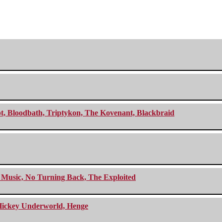
cept, Bloodbath, Triptykon, The Kovenant, Blackbraid
r Music, No Turning Back, The Exploited
e Hickey Underworld, Henge