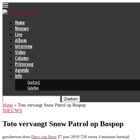
Home
Nieuws
Live
Album
Interview
Video
Column
Prijsvraag
Agenda
Info
Contact
Colofon
Zoeken
Home
»
Toto vervangt Snow Patrol op Bospop
NIEUWS
Toto vervangt Snow Patrol op Bospop
geschreven door
Dave van Hout
27 juni 2019
726
views
3 minuten leestijd