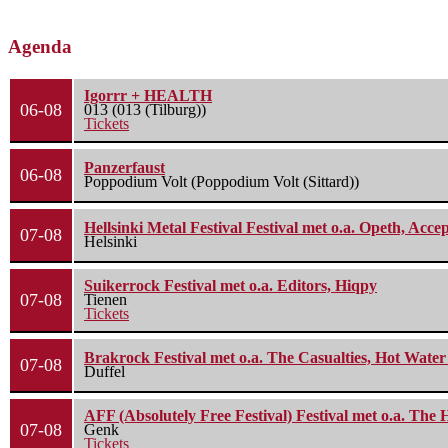
Agenda
Igorrr + HEALTH
06-08
013 (013 (Tilburg))
Tickets
Panzerfaust
06-08
Poppodium Volt (Poppodium Volt (Sittard))
Hellsinki Metal Festival Festival met o.a. Opeth, Ac
07-08
Helsinki
Suikerrock Festival met o.a. Editors, Hiqpy
07-08
Tienen
Tickets
Brakrock Festival met o.a. The Casualties, Hot Wate
07-08
Duffel
AFF (Absolutely Free Festival) Festival met o.a. Th
07-08
Genk
Tickets