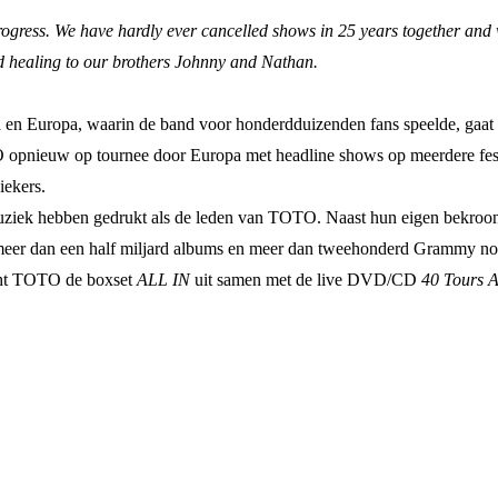
ogress. We have hardly ever cancelled shows in 25 years together and we
nd healing to our brothers Johnny and Nathan.
a en Europa, waarin de band voor honderdduizenden fans speelde, gaat
pnieuw op tournee door Europa met headline shows op meerdere festiva
iekers.
uziek hebben gedrukt als de leden van TOTO. Naast hun eigen bekroond
 meer dan een half miljard albums en meer dan tweehonderd Grammy no
acht TOTO de boxset
ALL IN
uit samen met de live DVD/CD
40 Tours 