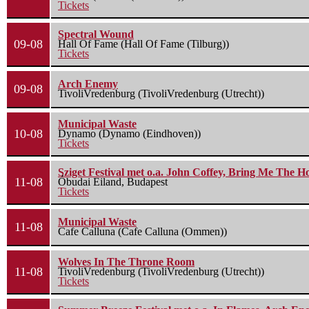
Tickets
Spectral Wound
09-08
Hall Of Fame (Hall Of Fame (Tilburg))
Tickets
Arch Enemy
09-08
TivoliVredenburg (TivoliVredenburg (Utrecht))
Municipal Waste
10-08
Dynamo (Dynamo (Eindhoven))
Tickets
Sziget Festival met o.a. John Coffey, Bring Me The H
11-08
Óbudai Eiland, Budapest
Tickets
Municipal Waste
11-08
Cafe Calluna (Cafe Calluna (Ommen))
Wolves In The Throne Room
11-08
TivoliVredenburg (TivoliVredenburg (Utrecht))
Tickets