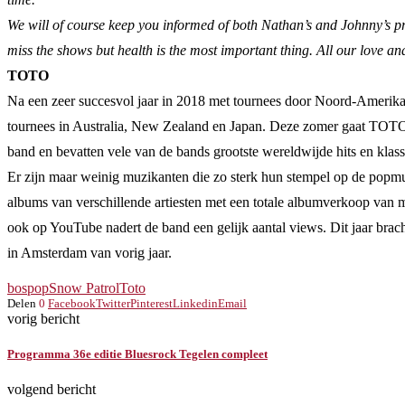
We will of course keep you informed of both Nathan’s and Johnny’s pr
miss the shows but health is the most important thing. All our love a
TOTO
Na een zeer succesvol jaar in 2018 met tournees door Noord-Amerik
tournees in Australia, New Zealand en Japan. Deze zomer gaat TOTO o
band en bevatten vele van de bands grootste wereldwijde hits en klass
Er zijn maar weinig muzikanten die zo sterk hun stempel op de popm
albums van verschillende artiesten met een totale albumverkoop van
ook op YouTube nadert de band een gelijk aantal views. Dit jaar br
in Amsterdam van vorig jaar.
bospop
Snow Patrol
Toto
Delen
0
Facebook
Twitter
Pinterest
Linkedin
Email
vorig bericht
Programma 36e editie Bluesrock Tegelen compleet
volgend bericht