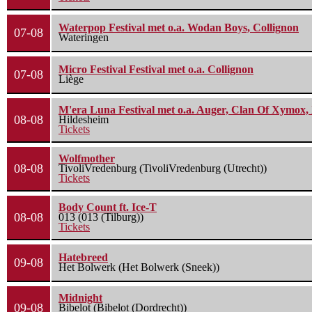
Waterpop Festival met o.a. Wodan Boys, Collignon
07-08
Wateringen
Micro Festival Festival met o.a. Collignon
07-08
Liège
M'era Luna Festival met o.a. Auger, Clan Of Xymox, 
08-08
Hildesheim
Tickets
Wolfmother
08-08
TivoliVredenburg (TivoliVredenburg (Utrecht))
Tickets
Body Count ft. Ice-T
08-08
013 (013 (Tilburg))
Tickets
Hatebreed
09-08
Het Bolwerk (Het Bolwerk (Sneek))
Midnight
09-08
Bibelot (Bibelot (Dordrecht))