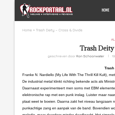
HOME
Home
»
Trash Deity – Cross & Divide
AL
Trash Deity
geschreven door
Ron Schoonwater
1
Trash
Franke N. Nardiello (My Life With The Thrill Kill Kult), me
De industrial metal klinkt richting bekende acts als Mini
Daarnaast experimenteert men soms met EBM elemente
elektronische rap met een punk inslag. Luister maar naa
plaat weet te boeien. Daarna zakt het niveau langzaam na
punkachtige zang en aanpak van de band. Bovendien wo
melodie, maar daardoor minder daadkracht. Het simpel