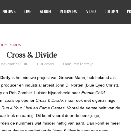
NIEUWS
LIVE
ALBUM
INTERVIEW
VIDEO
COLUMN
PR
BUM REVIEW
 – Cross & Divide
9 november 2018
601
views
1 minuten leestijd
 Deity
is het nieuwe project van
Groovie Mann, ook bekend als
t producer en industrial artiest John D. Norten (Blue Eyed Christ).
stry en Rob Zombie. Luister bijvoorbeeld naar
Frantic Child.
n, zoals op opener
Cross & Divide,
maar
ook met eigenzinnige,
r
Run 4 Your Lies!
en
Fame Games
. Vooral de eerste helft van de
ar leuk en aardig. Dit komt vooral door de eenzijdige,
rden de nummers wat minder heftig van aard. Dan komt er meer
e, meer dance georiënteerde
Icons & Idols
is daar een goed