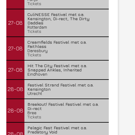
Tickets
CuliNESSE Festival met o.a.
Kensington, Di-rect, The Dirty
27-08
Daddies
Rotterdam
Tickets
Creamfields Festival met o.a.
Faithless
27-08
Daresbury
Tickets
Hit The City Festival met o.a.
27-08
Snapped Ankles, Inherited
Eindhoven
Festival Strand Festival met o.a.
28-08
Kensington
Utrecht
Breekout! Festival Festival met o.a.
Di-rect
28-08
Bree
Tickets
Pelagic Fest Festival met o.a.
Predatory Void
28-08