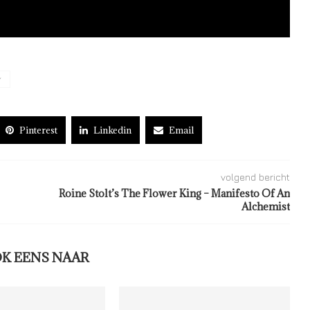
Y
Pinterest
Linkedin
Email
volgend bericht
Roine Stolt’s The Flower King – Manifesto Of An
Alchemist
OK EENS NAAR