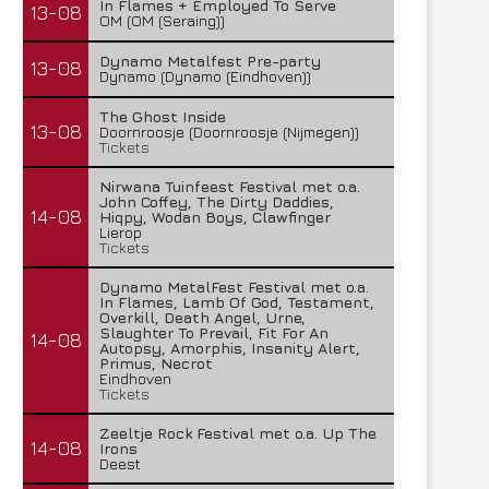
In Flames + Employed To Serve
13-08
OM (OM (Seraing))
Dynamo Metalfest Pre-party
13-08
Dynamo (Dynamo (Eindhoven))
The Ghost Inside
13-08
Doornroosje (Doornroosje (Nijmegen))
Tickets
Lunatic Soul – Transition II
Boneripper – Radiant In
Nirwana Tuinfeest Festival met o.a.
29 juli 2026
27 juli 2026
John Coffey, The Dirty Daddies,
14-08
Hiqpy, Wodan Boys, Clawfinger
Lierop
Tickets
Dynamo MetalFest Festival met o.a.
In Flames, Lamb Of God, Testament,
Overkill, Death Angel, Urne,
Slaughter To Prevail, Fit For An
14-08
Autopsy, Amorphis, Insanity Alert,
Primus, Necrot
Eindhoven
Tickets
Zeeltje Rock Festival met o.a. Up The
14-08
Irons
Deest