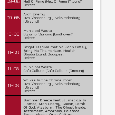
09-08
Hall Of Fame (Hall Of Fame (Tilburg))
Tickets
Arch Enemy
09-08
TivoliVredenburg (TivoliVredenburg
(Utrecht))
Municipal Waste
10-08
Dynamo (Dynamo (Eindhoven))
Tickets
Sziget Festival met o.a. John Coffey,
Bring Me The Horizon, Health
11-08
Óbudai Eiland, Budapest
Tickets
Municipal Waste
11-08
Cafe Calluna (Cafe Calluna (Ommen))
Wolves In The Throne Room
TivoliVredenburg (TivoliVredenburg
11-08
(Utrecht))
Tickets
Summer Breeze Festival met o.a. In
Flames, Arch Enemy, Saxon, Lamb
Of God, Alestorm, The Ghost Inside,
Testament, Amorphis, Paleface
Swiss, Alcest, Orbit Culture,