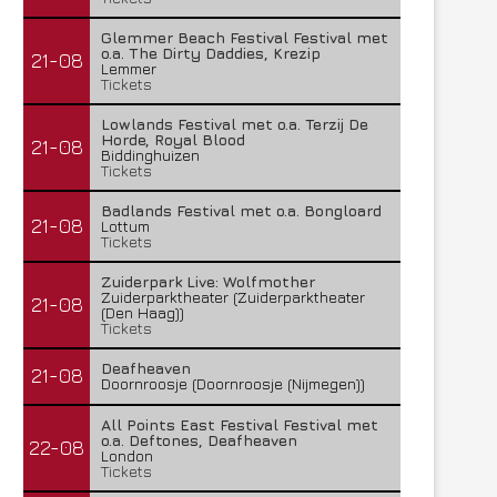
Glemmer Beach Festival Festival met
o.a. The Dirty Daddies, Krezip
21-08
Lemmer
Tickets
Lowlands Festival met o.a. Terzij De
Horde, Royal Blood
21-08
Biddinghuizen
Tickets
Badlands Festival met o.a. Bongloard
21-08
Lottum
Tickets
Zuiderpark Live: Wolfmother
Zuiderparktheater (Zuiderparktheater
21-08
(Den Haag))
Tickets
Deafheaven
21-08
Doornroosje (Doornroosje (Nijmegen))
All Points East Festival Festival met
o.a. Deftones, Deafheaven
22-08
London
Tickets