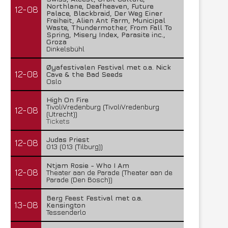
Northlane, Deafheaven, Future
12-08
Palace, Blackbraid, Der Weg Einer
Freiheit, Alien Ant Farm, Municipal
Waste, Thundermother, From Fall To
Spring, Misery Index, Parasite inc.,
Groza
Dinkelsbühl
Øyafestivalen Festival met o.a. Nick
12-08
Cave & the Bad Seeds
Oslo
High On Fire
TivoliVredenburg (TivoliVredenburg
12-08
(Utrecht))
Tickets
Judas Priest
12-08
013 (013 (Tilburg))
Ntjam Rosie - Who I Am
12-08
Theater aan de Parade (Theater aan de
Parade (Den Bosch))
Berg Feest Festival met o.a.
13-08
Kensington
Tessenderlo