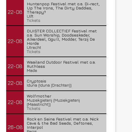
Huntenpop Festival met o.a. Di-rect,
Up The Irons, The Dirty Daddies,
22-08
Therapy?
Ulft
Tickets
DUISTER COLLECTIEF Festival met
o.a. Sun Worship, Doodseskader,
Alkerdeel, Ggu:ll, Modder, Terzij De
22-08
Horde
Utrecht
Tickets
Waailand Outdoor Festival met o.a.
22-08
Ruthless
Made
Cryptosis
22-08
Iduna (Iduna (Drachten))
Wolfmother
Muziekgieterij (Muziekgieterij
22-08
(Maastricht))
Tickets
Rock en Seine Festival met o.a. Nick
Cave & the Bad Seeds, Deftones,
26-08
Interpol
Parijs