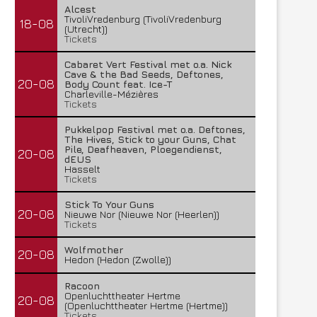
Alcest
TivoliVredenburg (TivoliVredenburg
18-08
(Utrecht))
Tickets
Cabaret Vert Festival met o.a. Nick
Cave & the Bad Seeds, Deftones,
20-08
Body Count feat. Ice-T
Charleville-Mézières
Tickets
Pukkelpop Festival met o.a. Deftones,
The Hives, Stick to your Guns, Chat
Pile, Deafheaven, Ploegendienst,
20-08
dEUS
Hasselt
Tickets
Stick To Your Guns
20-08
Nieuwe Nor (Nieuwe Nor (Heerlen))
Tickets
Wolfmother
20-08
Hedon (Hedon (Zwolle))
Racoon
Openluchttheater Hertme
20-08
(Openluchttheater Hertme (Hertme))
Tickets