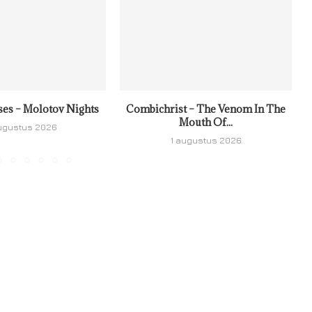
ses – Molotov Nights
Combichrist – The Venom In The
Mouth Of...
ugustus 2026
1 augustus 2026