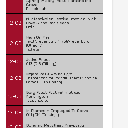
Spring, Misery Index, Parasite inc.,
Groza
Dinkelsbühl
Øyafestivalen Festival met o.a. Nick
12-08
Cave & the Bad Seeds
Oslo
High On Fire
TivoliVredenburg (TivoliVredenburg
12-08
(Utrecht))
Tickets
Judas Priest
12-08
013 (013 (Tilburg))
Ntjam Rosie - Who I Am
12-08
Theater aan de Parade (Theater aan de
Parade (Den Bosch))
Berg Feest Festival met o.a.
13-08
Kensington
Tessenderlo
In Flames + Employed To Serve
13-08
OM (OM (Seraing))
Dynamo Metalfest Pre-party
13-08