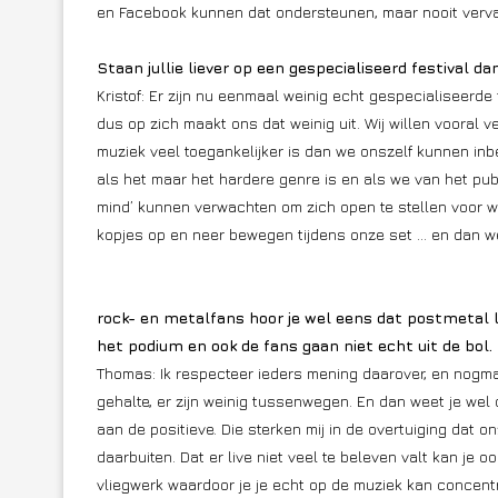
en Facebook kunnen dat ondersteunen, maar nooit verv
Staan jullie liever op een gespecialiseerd festival 
Kristof: Er zijn nu eenmaal weinig echt gespecialiseerde 
dus op zich maakt ons dat weinig uit. Wij willen vooral 
muziek veel toegankelijker is dan we onszelf kunnen inbe
als het maar het hardere genre is en als we van het publ
mind’ kunnen verwachten om zich open te stellen voor w
kopjes op en neer bewegen tijdens onze set … en dan we
rock- en metalfans hoor je wel eens dat postmetal li
het podium en ook de fans gaan niet echt uit de bol.
Thomas: Ik respecteer ieders mening daarover, en nogmaal
gehalte, er zijn weinig tussenwegen. En dan weet je wel 
aan de positieve. Die sterken mij in de overtuiging dat 
daarbuiten. Dat er live niet veel te beleven valt kan je o
vliegwerk waardoor je je echt op de muziek kan concentr