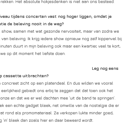
n rekken. Het absolute hokjesdenken is niet aan ons besteed.
iveau tijdens concerten vast nog hoger liggen, omdat je
ie de beleving nooit in de weg?
 elke show, samen met wat gezonde nervositeit, maar van zodra we
 van beleving. Ik krijg iedere show opnieuw nog zelf kippenvel bij
en duurt in mijn beleving ook maar een kwartier, veel te kort,
 we op dit moment het liefste doen.
Leg nog eens
op cassette uitbrachten?
 concreet zicht op een platendeal. En dus wilden we vooral
eerlijkheid gebiedt ons erbij te zeggen dat dat toen ook het
nze en dat we er wel dachten mee ‘uit de band te springen’.
k een echte gadget bleek, net omwille van de nostalgie die er
wat rond als promomateriaal. Ze verkopen lukte minder goed,
g ‘in’ bleek dan zoals hier en daar beweerd wordt.