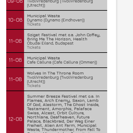
09-08
TivoliVredenburg (TivoliVredenburg
(Utrecht))
Municipal Waste
10-08
Dynamo (Dynamo (Eindhoven))
Tickets
Sziget Festival met o.a. John Coffey,
Bring Me The Horizon, Health
11-08
Óbudai Eiland, Budapest
Tickets
Municipal Waste
11-08
Cafe Calluna (Cafe Calluna (Ommen))
Wolves In The Throne Room
TivoliVredenburg (TivoliVredenburg
11-08
(Utrecht))
Tickets
Summer Breeze Festival met o.a. In
Flames, Arch Enemy, Saxon, Lamb
Of God, Alestorm, The Ghost Inside,
Testament, Amorphis, Paleface
Swiss, Alcest, Orbit Culture,
Northlane, Deafheaven, Future
12-08
Palace, Blackbraid, Der Weg Einer
Freiheit, Alien Ant Farm, Municipal
Waste, Thundermother, From Fall To