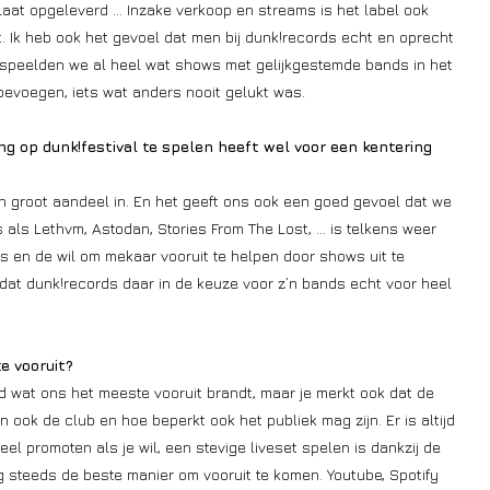
laat opgeleverd … Inzake verkoop en streams is het label ook
 Ik heb ook het gevoel dat men bij dunk!records echt en oprecht
 speelden we al heel wat shows met gelijkgestemde bands in het
oevoegen, iets wat anders nooit gelukt was.
g op dunk!festival te spelen heeft wel voor een kentering
 groot aandeel in. En het geeft ons ook een goed gevoel dat we
 als Lethvm, Astodan, Stories From The Lost, … is telkens weer
s en de wil om mekaar vooruit te helpen door shows uit te
dat dunk!records daar in de keuze voor z’n bands echt voor heel
e vooruit?
nd wat ons het meeste vooruit brandt, maar je merkt ook dat de
n ook de club en hoe beperkt ook het publiek mag zijn. Er is altijd
el promoten als je wil, een stevige liveset spelen is dankzij de
teeds de beste manier om vooruit te komen. Youtube, Spotify