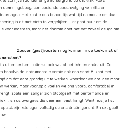
 te schrijven zonder enige achtergrond op dat vlak. Plots
n spanningsboog, een boeiende opeenvolging van riffs en
te brengen. Het kostte ons behoorlijk wat tijd en moeite om daar
oening is dit met niets te vergelijken. Het gaat puur om de
r is voor iedereen, maar net daarom doet het net zoveel deugd om
Zouden (gast)vocalen nog kunnen in de toekomst of
ok aanslaat?
s uit en testten in die zin ook wel al het één en ander uit. Zo
s behalve de instrumentale versie ook een soort B-kant met
ijd om dat echt grondig uit te werken, waardoor we dat idee maar
n werken, maar voorlopig voelen we ons vooral comfortabel in
rengt: zoals een zanger zich blootgeeft met performance en
ziek … en de overgave die daar aan vast hangt. Want hoe je het
opeist, zijn alle ogen volledig op ons drieën gericht. En dat geeft
how.