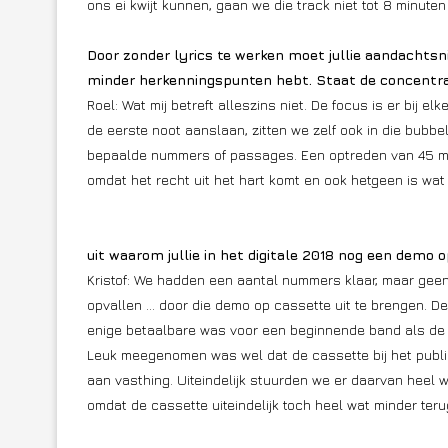
ons ei kwijt kunnen, gaan we die track niet tot 8 minute
Door zonder lyrics te werken moet jullie aandachtsn
minder herkenningspunten hebt. Staat de concentrat
Roel: Wat mij betreft alleszins niet. De focus is er bij
de eerste noot aanslaan, zitten we zelf ook in die bubbel
bepaalde nummers of passages. Een optreden van 45 minut
omdat het recht uit het hart komt en ook hetgeen is wat
uit waarom jullie in het digitale 2018 nog een demo 
Kristof: We hadden een aantal nummers klaar, maar geen
opvallen … door die demo op cassette uit te brengen. De 
enige betaalbare was voor een beginnende band als de o
Leuk meegenomen was wel dat de cassette bij het publie
aan vasthing. Uiteindelijk stuurden we er daarvan heel 
omdat de cassette uiteindelijk toch heel wat minder teru