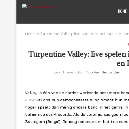
HOME
Home
»
Turpentine Valley: live spelen is belangrijker d
Turpentine Valley: live spelen
en 
geschreven door
Filip Van Der Linden
Valley is één van de hardst werkende postmetalbands
2018 viel ons hun democassette al op omdat hun me
hoger speelt dan menig andere band in het genre. In 
befaamde dunk!records. Als de coronacrisis geen roet
Zottegem (België). Genoeg redenen om het trio eens 