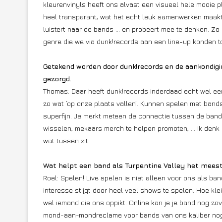
kleurenvinyls heeft ons alvast een visueel hele mooie p
heel transparant, wat het echt leuk samenwerken maakt.
luistert naar de bands … en probeert mee te denken. Zo
genre die we via dunk!records aan een line-up konden t
Getekend worden door dunk!records en de aankondigin
gezorgd.
Thomas: Daar heeft dunk!records inderdaad echt wel een
zo wat ‘op onze plaats vallen’. Kunnen spelen met bands
superfijn. Je merkt meteen de connectie tussen de band
wisselen, mekaars merch te helpen promoten, … Ik denk 
wat tussen zit.
Wat helpt een band als Turpentine Valley het meest
Roel: Spelen! Live spelen is niet alleen voor ons als ba
interesse stijgt door heel veel shows te spelen. Hoe klei
wel iemand die ons oppikt. Online kan je je band nog zove
mond-aan-mondreclame voor bands van ons kaliber nog s