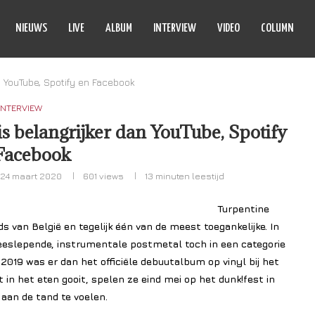
NIEUWS
LIVE
ALBUM
INTERVIEW
VIDEO
COLUMN
an YouTube, Spotify en Facebook
INTERVIEW
 is belangrijker dan YouTube, Spotify
Facebook
24 maart 2020
601
views
13 minuten leestijd
Turpentine
 van België en tegelijk één van de meest toegankelijke. In
eslepende, instrumentale postmetal toch in een categorie
2019 was er dan het officiële debuutalbum op vinyl bij het
 in het eten gooit, spelen ze eind mei op het dunk!fest in
aan de tand te voelen.