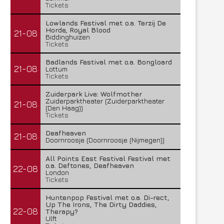
Tickets
Lowlands Festival met o.a. Terzij De
Horde, Royal Blood
21-08
Biddinghuizen
Tickets
Badlands Festival met o.a. Bongloard
21-08
Lottum
Tickets
Zuiderpark Live: Wolfmother
Zuiderparktheater (Zuiderparktheater
21-08
(Den Haag))
Tickets
Deafheaven
21-08
Doornroosje (Doornroosje (Nijmegen))
All Points East Festival Festival met
o.a. Deftones, Deafheaven
22-08
London
Tickets
Huntenpop Festival met o.a. Di-rect,
Up The Irons, The Dirty Daddies,
22-08
Therapy?
Ulft