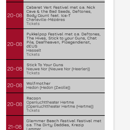
Cabaret Vert Festival met o.a. Nick
Cave & the Bad Seeds, Deftones,
20-08
Body Count feat. Ice-T
Charleville-Mézières
Tickets
Pukkelpop Festival met o.a. Deftones,
The Hives, Stick to your Guns, Chat
Pile, Deafheaven, Ploegendienst,
20-08
dEUS
Hasselt
Tickets
Stick To Your Guns
20-08
Nieuwe Nor (Nieuwe Nor (Heerlen))
Tickets
Wolfmother
20-08
Hedon (Hedon (Zwolle))
Racoon
Openluchttheater Hertme
20-08
(Openluchttheater Hertme (Hertme))
Tickets
Glemmer Beach Festival Festival met
o.a. The Dirty Daddies, Krezip
21-08
Lemmer