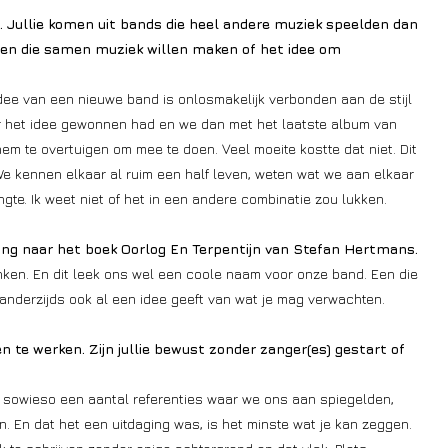
y.
Jullie komen uit bands die heel andere muziek speelden dan
nsen die samen muziek willen maken of het idee om
dee van een nieuwe band is onlosmakelijk verbonden aan de stijl
voor het idee gewonnen had en we dan met het laatste album van
m te overtuigen om mee te doen. Veel moeite kostte dat niet. Dit
We kennen elkaar al ruim een half leven, weten wat we aan elkaar
gte. Ik weet niet of het in een andere combinatie zou lukken.
ng naar het boek Oorlog En Terpentijn van Stefan Hertmans.
linken. En dit leek ons wel een coole naam voor onze band. Een die
 anderzijds ook al een idee geeft van wat je mag verwachten.
 te werken. Zijn jullie bewust zonder zanger(es) gestart of
sowieso een aantal referenties waar we ons aan spiegelden,
. En dat het een uitdaging was, is het minste wat je kan zeggen.