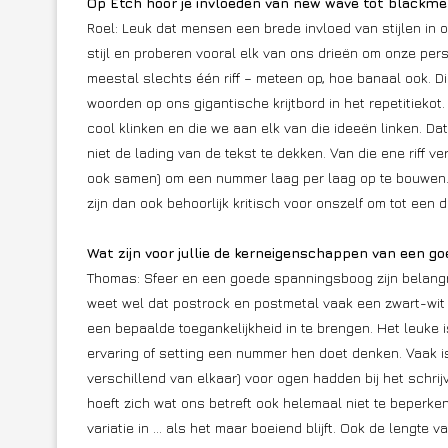
Op Etch hoor je invloeden van new wave tot blackme
Roel: Leuk dat mensen een brede invloed van stijlen in
stijl en proberen vooral elk van ons drieën om onze per
meestal slechts één riff – meteen op, hoe banaal ook. D
woorden op ons gigantische krijtbord in het repetitiek
cool klinken en die we aan elk van die ideeën linken. Da
niet de lading van de tekst te dekken. Van die ene riff v
ook samen) om een nummer laag per laag op te bouwen. Da
zijn dan ook behoorlijk kritisch voor onszelf om tot een
Wat zijn voor jullie de kerneigenschappen van een g
Thomas: Sfeer en een goede spanningsboog zijn belangrijk,
weet wel dat postrock en postmetal vaak een zwart-wit ve
een bepaalde toegankelijkheid in te brengen. Het leuk
ervaring of setting een nummer hen doet denken. Vaak is
verschillend van elkaar) voor ogen hadden bij het schri
hoeft zich wat ons betreft ook helemaal niet te beperk
variatie in … als het maar boeiend blijft. Ook de lengte 