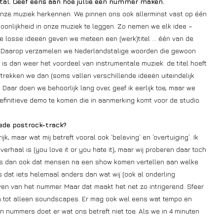
tal. Geef eens aan hoe jullie een nummer maken.
 onze muziek herkennen. We pinnen ons ook allerminst vast op één
soonlijkheid in onze muziek te leggen. Zo nemen we elk idee –
ie losse ideeën geven we meteen een (werk)titel … één van de
ot. Daarop verzamelen we Nederlandstalige woorden die gewoon
t is dan weer het voordeel van instrumentale muziek: de titel hoeft
ertrekken we dan (soms vallen verschillende ideeën uiteindelijk
ar doen we behoorlijk lang over, geef ik eerlijk toe, maar we
 definitieve demo te komen die in aanmerking komt voor de studio.
oede postrock-track?
 maar wat mij betreft vooral ook ‘beleving’ en ‘overtuiging’. Ik
rhaal is (you love it or you hate it), maar wij proberen daar toch
e is dan ook dat mensen na een show komen vertellen aan welke
 dat iets helemaal anders dan wat wij (ook al onderling
jven van het nummer. Maar dat maakt het net zo intrigerend. Sfeer
en tot alleen soundscapes. Er mag ook wel eens wat tempo en
van nummers doet er wat ons betreft niet toe. Als we in 4 minuten