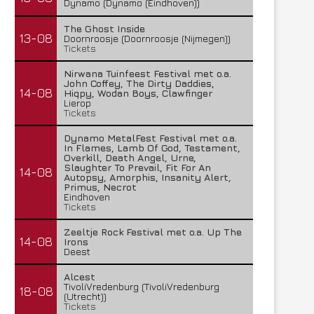
Dynamo (Dynamo (Eindhoven))
The Ghost Inside
13-08
Doornroosje (Doornroosje (Nijmegen))
Tickets
Nirwana Tuinfeest Festival met o.a.
John Coffey, The Dirty Daddies,
14-08
Hiqpy, Wodan Boys, Clawfinger
Lierop
Tickets
Dynamo MetalFest Festival met o.a.
In Flames, Lamb Of God, Testament,
Overkill, Death Angel, Urne,
Slaughter To Prevail, Fit For An
14-08
Autopsy, Amorphis, Insanity Alert,
Primus, Necrot
Eindhoven
Tickets
Zeeltje Rock Festival met o.a. Up The
14-08
Irons
Deest
Alcest
TivoliVredenburg (TivoliVredenburg
18-08
(Utrecht))
Tickets