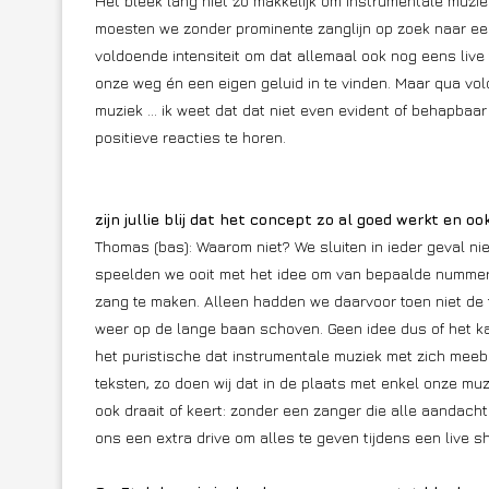
Het bleek lang niet zo makkelijk om instrumentale muziek
moesten we zonder prominente zanglijn op zoek naar ee
voldoende intensiteit om dat allemaal ook nog eens live 
onze weg én een eigen geluid in te vinden. Maar qua vold
muziek … ik weet dat dat niet even evident of behapbaa
positieve reacties te horen.
zijn jullie blij dat het concept zo al goed werkt en o
Thomas (bas): Waarom niet? We sluiten in ieder geval niet
speelden we ooit met het idee om van bepaalde nummer
zang te maken. Alleen hadden we daarvoor toen niet de t
weer op de lange baan schoven. Geen idee dus of het ka
het puristische dat instrumentale muziek met zich meeb
teksten, zo doen wij dat in de plaats met enkel onze mu
ook draait of keert: zonder een zanger die alle aandacht 
ons een extra drive om alles te geven tijdens een live s