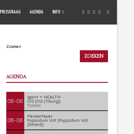
PRIJSVRAAG
AGENDA
INFO
Zoeken
ZOEKEN
AGENDA
Igorrr + HEALTH
06-08
013 (013 (Tilburg))
Tickets
Panzerfaust
06-08
Poppodium Volt (Poppodium Volt
(Sittard))