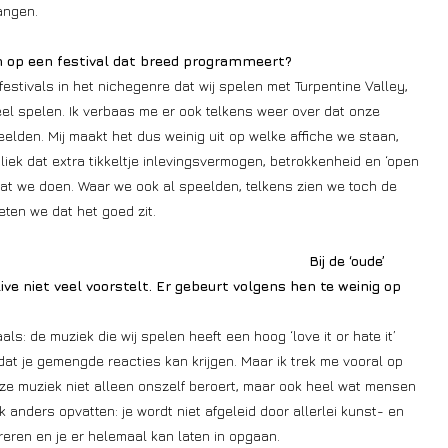
angen.
dan op een festival dat breed programmeert?
festivals in het nichegenre dat wij spelen met Turpentine Valley,
veel spelen. Ik verbaas me er ook telkens weer over dat onze
elden. Mij maakt het dus weinig uit op welke affiche we staan,
iek dat extra tikkeltje inlevingsvermogen, betrokkenheid en ‘open
at we doen. Waar we ook al speelden, telkens zien we toch de
ten we dat het goed zit.
Bij de ‘oude’
ve niet veel voorstelt. Er gebeurt volgens hen te weinig op
s: de muziek die wij spelen heeft een hoog ‘love it or hate it’
dat je gemengde reacties kan krijgen. Maar ik trek me vooral op
onze muziek niet alleen onszelf beroert, maar ook heel wat mensen
ok anders opvatten: je wordt niet afgeleid door allerlei kunst- en
eren en je er helemaal kan laten in opgaan.