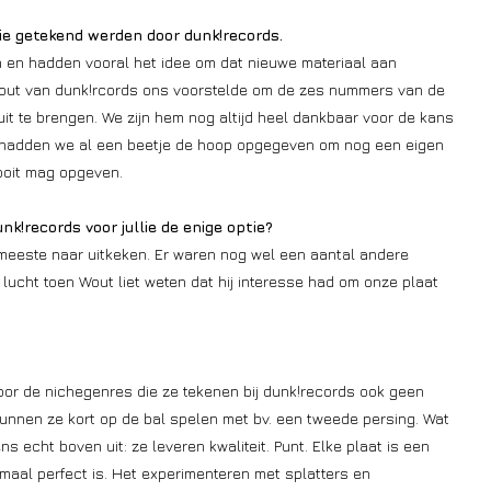
ie getekend werden door dunk!records.
en hadden vooral het idee om dat nieuwe materiaal aan
 Wout van dunk!rcords ons voorstelde om de zes nummers van de
 te brengen. We zijn hem nog altijd heel dankbaar voor de kans
jk hadden we al een beetje de hoop opgegeven om nog een eigen
nooit mag opgeven.
k!records voor jullie de enige optie?
meeste naar uitkeken. Er waren nog wel een aantal andere
 lucht toen Wout liet weten dat hij interesse had om onze plaat
 voor de nichegenres die ze tekenen bij dunk!records ook geen
kunnen ze kort op de bal spelen met bv. een tweede persing. Wat
ns echt boven uit: ze leveren kwaliteit. Punt. Elke plaat is een
emaal perfect is. Het experimenteren met splatters en