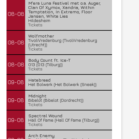
M'era Luna Festival met o.a. Auger,
Clan Of Xymox, Xandria, Within
Temptation, In Extremo, Floor
08-08
Jansen, White Lies
Hildesheim
Tickets
Wolfmother
TivoliVredenburg (TivoliVredenburg
08-08
(Utrecht))
Tickets
Body Count ft. Ice-T
08-08
013 (013 (Tilburg))
Tickets
Hatebreed
09-08
Het Bolwerk (Het Bolwerk (Sneek))
Midnight
09-08
Bibelot (Bibelot (Dordrecht))
Tickets
Spectral Wound
09-08
Hall Of Fame (Hall Of Fame (Tilburg))
Tickets
Arch Enemy