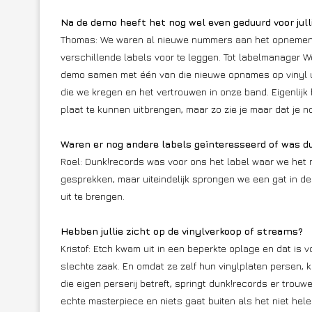
Na de demo heeft het nog wel even geduurd voor jull
Thomas: We waren al nieuwe nummers aan het opnemen 
verschillende labels voor te leggen. Tot labelmanager
demo samen met één van die nieuwe opnames op vinyl uit
die we kregen en het vertrouwen in onze band. Eigenli
plaat te kunnen uitbrengen, maar zo zie je maar dat je 
Waren er nog andere labels geïnteresseerd of was dun
Roel: Dunk!records was voor ons het label waar we het 
gesprekken, maar uiteindelijk sprongen we een gat in de
uit te brengen.
Hebben jullie zicht op de vinylverkoop of streams?
Kristof: Etch kwam uit in een beperkte oplage en dat is
slechte zaak. En omdat ze zelf hun vinylplaten persen, 
die eigen perserij betreft, springt dunk!records er trouwe
echte masterpiece en niets gaat buiten als het niet hel