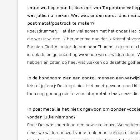
Laten we beginnen bij de start van Turpentine Valle
wat jullie nu maken. Wat was er dan eerst: drie me
postmetal/postrock te maken?
Roel (drummer): Het één viel samen met het ander. Het i
die we uit wilden. Ik herinner me nog dat ik Kristof al 
Russian Circles onder de arm naar Thomas trokken om he
is ook de enige bezetting waarmee we dit wilden doen. 
hebben en zitten op heel wat vlakken op dezelfde golflen
In de bandnaam zien een aantal mensen een verwijzi
Kristof (gitaar): Dat klopt niet. Het moet gewoon goed k
toch nog genoeg ruimte voor interpretatie laat, maar die
In postmetal is het niet ongewoon om zonder vocalen
vonden jullie niemand?
Roel: Dat was inderdaad een bewuste keuze. We hadden 
maar we wilden onszelf vooral ook eens serieus uitdagen