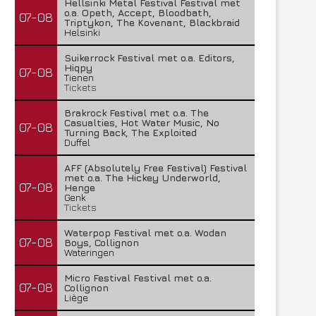
Hellsinki Metal Festival Festival met
o.a. Opeth, Accept, Bloodbath,
07-08
Triptykon, The Kovenant, Blackbraid
Helsinki
Suikerrock Festival met o.a. Editors,
Hiqpy
07-08
Tienen
Tickets
Brakrock Festival met o.a. The
Casualties, Hot Water Music, No
07-08
Turning Back, The Exploited
Duffel
AFF (Absolutely Free Festival) Festival
met o.a. The Hickey Underworld,
07-08
Henge
Genk
Tickets
Waterpop Festival met o.a. Wodan
07-08
Boys, Collignon
Wateringen
Micro Festival Festival met o.a.
07-08
Collignon
Liège