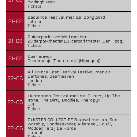
Biddinghuizen
Tickets
Badlands Festival met o.a. Bongloard
21-08
Lottum
Tickets
Zuiderpark Live: Wolfmother
21-08
Zuiderparktheater (Zuiderparktheater (Den Haag))
Tickets
Deafheaven
21-08
Doornroosje (Doornroosje (Nijmegen))
All Points East Festival Festival met o.a.
Deftones, Deafheaven
22-08
London
Tickets
Huntenpop Festival met o.a. Di-rect, Up The
Irons, The Dirty Daddies, Therapy?
22-08
Ulft
Tickets
DUISTER COLLECTIEF Festival met o.a. Sun
Worship, Doodseskader, Alkerdeel, Ggu:ll,
22-08
Modder, Terzij De Horde
Utrecht
Tickets