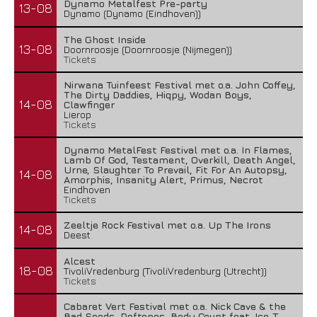
Dynamo Metalfest Pre-party
13-08
Dynamo (Dynamo (Eindhoven))
The Ghost Inside
13-08
Doornroosje (Doornroosje (Nijmegen))
Tickets
Nirwana Tuinfeest Festival met o.a. John Coffey,
The Dirty Daddies, Hiqpy, Wodan Boys,
14-08
Clawfinger
Lierop
Tickets
Dynamo MetalFest Festival met o.a. In Flames,
Lamb Of God, Testament, Overkill, Death Angel,
Urne, Slaughter To Prevail, Fit For An Autopsy,
14-08
Amorphis, Insanity Alert, Primus, Necrot
Eindhoven
Tickets
Zeeltje Rock Festival met o.a. Up The Irons
14-08
Deest
Alcest
18-08
TivoliVredenburg (TivoliVredenburg (Utrecht))
Tickets
Cabaret Vert Festival met o.a. Nick Cave & the
Bad Seeds, Deftones, Body Count feat. Ice-T