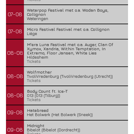
Waterpop Festival met o.a. Wodan Boys,
07-08
Collignon
Wateringen
Micro Festival Festival met o.a. Collignon
07-08
Liège
M'era Luna Festival met o.a. Auger, Clan Of
Xymox, Xandria, Within Temptation, In
08-08
Extremo, Floor Jansen, White Lies
Hildesheim
Tickets
Wolfmother
08-08
TivoliVredenburg (TivoliVredenburg (Utrecht))
Tickets
Body Count ft. Ice-T
08-08
013 (013 (Tilburg))
Tickets
Hatebreed
09-08
Het Bolwerk (Het Bolwerk (Sneek))
Midnight
09-08
Bibelot (Bibelot (Dordrecht))
Tickets