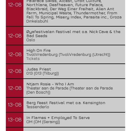
Paleface Swiss, Alcest, Orbit Culture,
12-08
Northlane, Deafheaven, Future Palace,
Blackbraid, Der Weg Einer Freiheit, Alien Ant
Farm, Municipal Waste, Thundermother, From
Fall To Spring, Misery Index, Parasite inc., Groza
Dinkelsbühl
Øyafestivalen Festival met o.a. Nick Cave & the
12-08
Bad Seeds
Oslo
High On Fire
12-08
TivoliVredenburg (TivoliVredenburg (Utrecht))
Tickets
Judas Priest
12-08
013 (013 (Tilburg))
Ntjam Rosie - Who I Am
12-08
Theater aan de Parade (Theater aan de Parade
(Den Bosch))
Berg Feest Festival met o.a. Kensington
13-08
Tessenderlo
In Flames + Employed To Serve
13-08
OM (OM (Seraing))