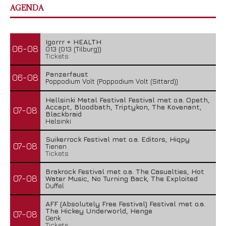
AGENDA
Igorrr + HEALTH
06-08
013 (013 (Tilburg))
Tickets
Panzerfaust
06-08
Poppodium Volt (Poppodium Volt (Sittard))
Hellsinki Metal Festival Festival met o.a. Opeth,
Accept, Bloodbath, Triptykon, The Kovenant,
07-08
Blackbraid
Helsinki
Suikerrock Festival met o.a. Editors, Hiqpy
07-08
Tienen
Tickets
Brakrock Festival met o.a. The Casualties, Hot
07-08
Water Music, No Turning Back, The Exploited
Duffel
AFF (Absolutely Free Festival) Festival met o.a.
The Hickey Underworld, Henge
07-08
Genk
Tickets