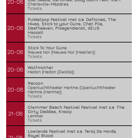
20-08
Charleville-Mézières
Tickets
Pukkelpop Festival met o.a. Deftones, The
Hives, Stick to your Guns, Chat Pile,
20-08
Deafheaven, Ploegendienst, dEUS
Hasselt
Tickets
Stick To Your Guns
20-08
Nieuwe Nor (Nieuwe Nor (Heerlen))
Tickets
Wolfmother
20-08
Hedon (Hedon (Zwolle))
Racoon
Openluchttheater Hertme (Openluchttheater
20-08
Hertme (Hertme))
Tickets
Glemmer Beach Festival Festival met o.a. The
Dirty Daddies, Krezip
21-08
Lemmer
Tickets
Lowlands Festival met o.a. Terzij De Horde,
Royal Blood
21-08