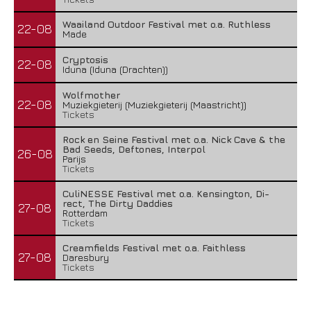
Waailand Outdoor Festival met o.a. Ruthless
22-08
Made
Cryptosis
22-08
Iduna (Iduna (Drachten))
Wolfmother
22-08
Muziekgieterij (Muziekgieterij (Maastricht))
Tickets
Rock en Seine Festival met o.a. Nick Cave & the
Bad Seeds, Deftones, Interpol
26-08
Parijs
Tickets
CuliNESSE Festival met o.a. Kensington, Di-
rect, The Dirty Daddies
27-08
Rotterdam
Tickets
Creamfields Festival met o.a. Faithless
27-08
Daresbury
Tickets