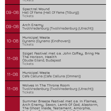
Spectral Wound
09-08
Hall Of Fame (Hall Of Fame (Tilburg))
Tickets
Arch Enemy
09-08
TivoliVredenburg (TivoliVredenburg (Utrecht))
Municipal Waste
10-08
Dynamo (Dynamo (Eindhoven))
Tickets
Sziget Festival met o.a. John Coffey, Bring Me
The Horizon, Health
11-08
Óbudai Eiland, Budapest
Tickets
Municipal Waste
11-08
Cafe Calluna (Cafe Calluna (Ommen))
Wolves In The Throne Room
11-08
TivoliVredenburg (TivoliVredenburg (Utrecht))
Tickets
Summer Breeze Festival met o.a. In Flames,
Arch Enemy, Saxon, Lamb Of God, Alestorm,
The Ghost Inside, Testament, Amorphis,