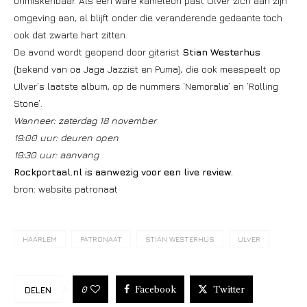
onmiskenbaar. Als een ware kameleon past Ulver zich aan zijn
omgeving aan, al blijft onder die veranderende gedaante toch
ook dat zwarte hart zitten.
De avond wordt geopend door gitarist
Stian Westerhus
(bekend van oa Jaga Jazzist en Puma), die ook meespeelt op
Ulver’s laatste album, op de nummers ‘Nemoralia’ en ‘Rolling
Stone’.
Wanneer: zaterdag 18 november
19:00 uur: deuren open
19:30 uur: aanvang
Rockportaal.nl is aanwezig voor een live review.
bron: website patronaat
HAARLEM
PATRONAAT
STIAN WESTERHUS
ULVER
Facebook
Twitter
0
DELEN