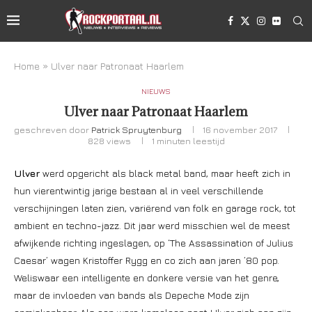
Home
»
Ulver naar Patronaat Haarlem
NIEUWS
Ulver naar Patronaat Haarlem
geschreven door
Patrick Spruytenburg
16 november 2017
828
views
1 minuten leestijd
Ulver
werd opgericht als black metal band, maar heeft zich in
hun vierentwintig jarige bestaan al in veel verschillende
verschijningen laten zien, variërend van folk en garage rock, tot
ambient en techno-jazz. Dit jaar werd misschien wel de meest
afwijkende richting ingeslagen, op ‘The Assassination of Julius
Caesar’ wagen Kristoffer Rygg en co zich aan jaren ’80 pop.
Weliswaar een intelligente en donkere versie van het genre,
maar de invloeden van bands als Depeche Mode zijn