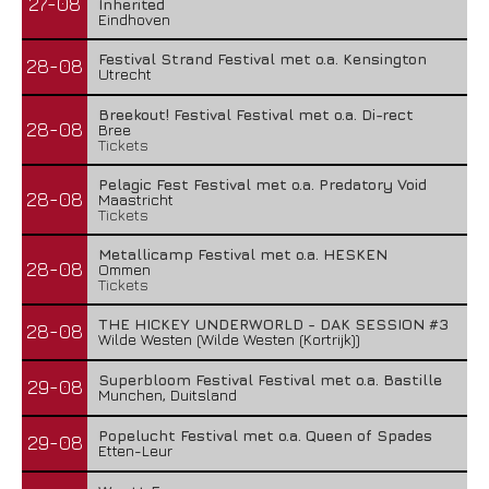
27-08
Inherited
Eindhoven
Festival Strand Festival met o.a. Kensington
28-08
Utrecht
Breekout! Festival Festival met o.a. Di-rect
28-08
Bree
Tickets
Pelagic Fest Festival met o.a. Predatory Void
28-08
Maastricht
Tickets
Metallicamp Festival met o.a. HESKEN
28-08
Ommen
Tickets
THE HICKEY UNDERWORLD - DAK SESSION #3
28-08
Wilde Westen (Wilde Westen (Kortrijk))
Superbloom Festival Festival met o.a. Bastille
29-08
Munchen, Duitsland
Popelucht Festival met o.a. Queen of Spades
29-08
Etten-Leur