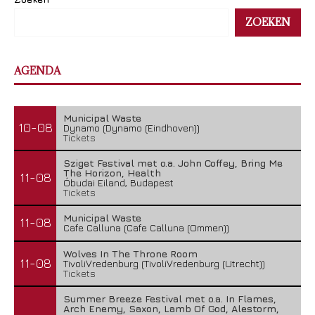
ZOEKEN
AGENDA
Municipal Waste
10-08
Dynamo (Dynamo (Eindhoven))
Tickets
Sziget Festival met o.a. John Coffey, Bring Me
The Horizon, Health
11-08
Óbudai Eiland, Budapest
Tickets
Municipal Waste
11-08
Cafe Calluna (Cafe Calluna (Ommen))
Wolves In The Throne Room
11-08
TivoliVredenburg (TivoliVredenburg (Utrecht))
Tickets
Summer Breeze Festival met o.a. In Flames,
Arch Enemy, Saxon, Lamb Of God, Alestorm,