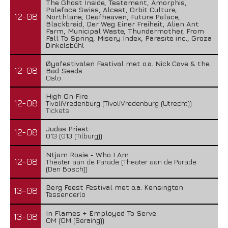
The Ghost Inside, Testament, Amorphis,
Paleface Swiss, Alcest, Orbit Culture,
12-08
Northlane, Deafheaven, Future Palace,
Blackbraid, Der Weg Einer Freiheit, Alien Ant
Farm, Municipal Waste, Thundermother, From
Fall To Spring, Misery Index, Parasite inc., Groza
Dinkelsbühl
Øyafestivalen Festival met o.a. Nick Cave & the
12-08
Bad Seeds
Oslo
High On Fire
12-08
TivoliVredenburg (TivoliVredenburg (Utrecht))
Tickets
Judas Priest
12-08
013 (013 (Tilburg))
Ntjam Rosie - Who I Am
12-08
Theater aan de Parade (Theater aan de Parade
(Den Bosch))
Berg Feest Festival met o.a. Kensington
13-08
Tessenderlo
In Flames + Employed To Serve
13-08
OM (OM (Seraing))