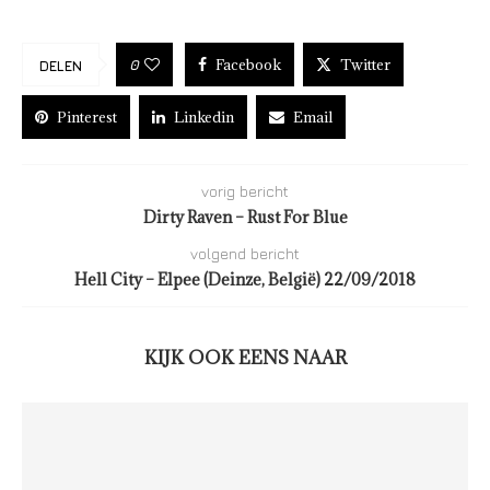
Facebook
Twitter
0
DELEN
Pinterest
Linkedin
Email
vorig bericht
Dirty Raven – Rust For Blue
volgend bericht
Hell City – Elpee (Deinze, België) 22/09/2018
KIJK OOK EENS NAAR