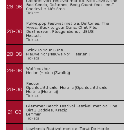
Cabaret Vert Festival met o.a. Nick Cave & the
Bad Seeds, Deftones, Body Count feat. Ice-T
20-08
Charleville-Mézières
Tickets
Pukkelpop Festival met o.a. Deftones, The
Hives, Stick to your Guns, Chat Pile,
20-08
Deafheaven, Ploegendienst, dEUS
Hasselt
Tickets
Stick To Your Guns
20-08
Nieuwe Nor (Nieuwe Nor (Heerlen))
Tickets
Wolfmother
20-08
Hedon (Hedon (Zwolle))
Racoon
Openluchttheater Hertme (Openluchttheater
20-08
Hertme (Hertme))
Tickets
Glemmer Beach Festival Festival met o.a. The
Dirty Daddies, Krezip
21-08
Lemmer
Tickets
Lowlands Festival met o.a. Terzij De Horde,