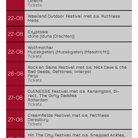
Utrecht
Tickets
Waailand Outdoor Festival met o.a. Ruthless
22-08
Made
Cryptosis
22-08
Iduna (Iduna (Drachten))
Wolfmother
22-08
Muziekgieterij (Muziekgieterij (Maastricht))
Tickets
Rock en Seine Festival met o.a. Nick Cave & the
Bad Seeds, Deftones, Interpol
26-08
Parijs
Tickets
CuliNESSE Festival met o.a. Kensington, Di-
rect, The Dirty Daddies
27-08
Rotterdam
Tickets
Creamfields Festival met o.a. Faithless
27-08
Daresbury
Tickets
Hit The City Festival met o.a. Snapped Ankles,