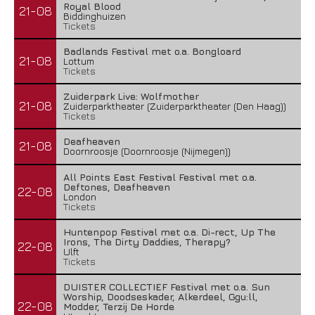
Royal Blood
21-08
Biddinghuizen
Tickets
Badlands Festival met o.a. Bongloard
21-08
Lottum
Tickets
Zuiderpark Live: Wolfmother
21-08
Zuiderparktheater (Zuiderparktheater (Den Haag))
Tickets
Deafheaven
21-08
Doornroosje (Doornroosje (Nijmegen))
All Points East Festival Festival met o.a.
Deftones, Deafheaven
22-08
London
Tickets
Huntenpop Festival met o.a. Di-rect, Up The
Irons, The Dirty Daddies, Therapy?
22-08
Ulft
Tickets
DUISTER COLLECTIEF Festival met o.a. Sun
Worship, Doodseskader, Alkerdeel, Ggu:ll,
22-08
Modder, Terzij De Horde