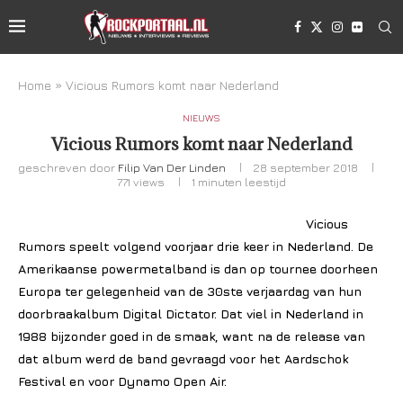
Home
»
Vicious Rumors komt naar Nederland
NIEUWS
Vicious Rumors komt naar Nederland
geschreven door
Filip Van Der Linden
28 september 2018
771
views
1 minuten leestijd
Vicious
Rumors speelt volgend voorjaar drie keer in Nederland. De
Amerikaanse powermetalband is dan op tournee doorheen
Europa ter gelegenheid van de 30ste verjaardag van hun
doorbraakalbum Digital Dictator. Dat viel in Nederland in
1988 bijzonder goed in de smaak, want na de release van
dat album werd de band gevraagd voor het Aardschok
Festival en voor Dynamo Open Air.