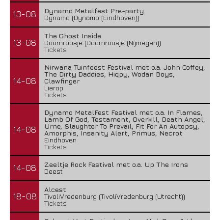
Dynamo Metalfest Pre-party
13-08
Dynamo (Dynamo (Eindhoven))
The Ghost Inside
13-08
Doornroosje (Doornroosje (Nijmegen))
Tickets
Nirwana Tuinfeest Festival met o.a. John Coffey,
The Dirty Daddies, Hiqpy, Wodan Boys,
14-08
Clawfinger
Lierop
Tickets
Dynamo MetalFest Festival met o.a. In Flames,
Lamb Of God, Testament, Overkill, Death Angel,
Urne, Slaughter To Prevail, Fit For An Autopsy,
14-08
Amorphis, Insanity Alert, Primus, Necrot
Eindhoven
Tickets
Zeeltje Rock Festival met o.a. Up The Irons
14-08
Deest
Alcest
18-08
TivoliVredenburg (TivoliVredenburg (Utrecht))
Tickets