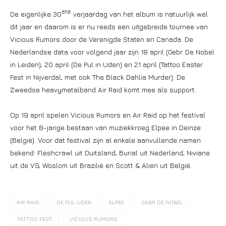
ste
De eigenlijke 30
verjaardag van het album is natuurlijk wel
dit jaar en daarom is er nu reeds een uitgebreide tournee van
Vicious Rumors door de Verenigde Staten en Canada. De
Nederlandse data voor volgend jaar zijn 18 april (Gebr. De Nobel
in Leiden), 20 april (De Pul in Uden) en 21 april (Tattoo Easter
Fest in Nijverdal, met ook The Black Dahlia Murder). De
Zweedse heavymetalband Air Raid komt mee als support.
Op 19 april spelen Vicious Rumors en Air Raid op het festival
voor het 8-jarige bestaan van muziekkroeg Elpee in Deinze
(België). Voor dat festival zijn al enkele aanvullende namen
bekend: Fleshcrawl uit Duitsland, Burial uit Nederland, Niviane
uit de VS, Woslom uit Brazilië en Scott & Alien uit België.
AIR RAID
DE PUL UDEN
ELPEE
GEBR DE NOBEL
TATTOO FEST
VICIOUS RUMORS