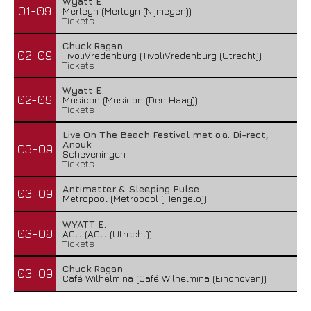
Wyatt E.
01-09
Merleyn (Merleyn (Nijmegen))
Tickets
Chuck Ragan
02-09
TivoliVredenburg (TivoliVredenburg (Utrecht))
Tickets
Wyatt E.
02-09
Musicon (Musicon (Den Haag))
Tickets
Live On The Beach Festival met o.a. Di-rect,
Anouk
03-09
Scheveningen
Tickets
Antimatter & Sleeping Pulse
03-09
Metropool (Metropool (Hengelo))
WYATT E.
03-09
ACU (ACU (Utrecht))
Tickets
Chuck Ragan
03-09
Café Wilhelmina (Café Wilhelmina (Eindhoven))