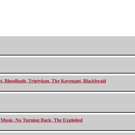
cept, Bloodbath, Triptykon, The Kovenant, Blackbraid
r Music, No Turning Back, The Exploited