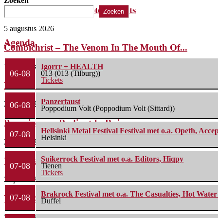
Zoeken
The Iron Roses – Molotov Nights
Zoeken
5 augustus 2026
Agenda
Combichrist – The Venom In The Mouth Of...
1 augustus 2026
Igorrr + HEALTH
06-08
013 (013 (Tilburg))
Tickets
Lunatic Soul – Transition II
Panzerfaust
29 juli 2026
06-08
Poppodium Volt (Poppodium Volt (Sittard))
Boneripper – Radiant In Ruin
Hellsinki Metal Festival Festival met o.a. Opeth, Ac
07-08
Helsinki
27 juli 2026
Suikerrock Festival met o.a. Editors, Hiqpy
Waterparks – Jinx
07-08
Tienen
Tickets
26 juli 2026
Brakrock Festival met o.a. The Casualties, Hot Wate
07-08
Wailin’ Storms – The Arsonist
Duffel
26 juli 2026