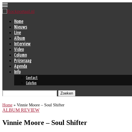
Home
Nieuws
Live
Album
Interview
Video
Column
Prijsvraag
Agenda
Info
Contact
Colofon
Zoeken
Home
»
Vinnie Moore – Soul Shifter
ALBUM REVIEW
Vinnie Moore – Soul Shifter