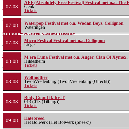
AFF (Absolutely Free Festival) Festival met o.a. Th
07-08
Genk
The Fifth Alliance – Stenahoria
Tickets
22 juli 2026
Waterpop Festival met o.a. Wodan Boys, Collignon
07-08
Wateringen
Gallon – A Spell Called Reality
Micro Festival Festival met o.a. Collignon
07-08
22 juli 2026
Liège
Green Carnation – A Dark Poem II: Sanguis
M'era Luna Festival met o.a. Auger, Clan Of Xymox, 
08-08
Hildesheim
Tickets
20 juli 2026
Wolfmother
08-08
TivoliVredenburg (TivoliVredenburg (Utrecht))
Tickets
Body Count ft. Ice-T
08-08
013 (013 (Tilburg))
Tickets
Hatebreed
09-08
Het Bolwerk (Het Bolwerk (Sneek))