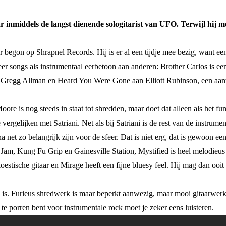
r inmiddels de langst dienende sologitarist van UFO. Terwijl hij me
 begon op Shrapnel Records. Hij is er al een tijdje mee bezig, want een
meer songs als instrumentaal eerbetoon aan anderen: Brother Carlos is e
Gregg Allman en Heard You Were Gone aan Elliott Rubinson, een aanta
oore is nog steeds in staat tot shredden, maar doet dat alleen als het f
 vergelijken met Satriani. Net als bij Satriani is de rest van de instrume
 net zo belangrijk zijn voor de sfeer. Dat is niet erg, dat is gewoon ee
Jam, Kung Fu Grip en Gainesville Station, Mystified is heel melodieus 
estische gitaar en Mirage heeft een fijne bluesy feel. Hij mag dan ooit 
je is. Furieus shredwerk is maar beperkt aanwezig, maar mooi gitaarwerk 
 te porren bent voor instrumentale rock moet je zeker eens luisteren.