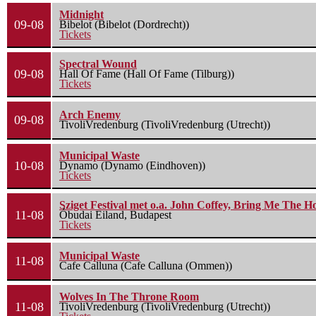
Midnight
09-08
Bibelot (Bibelot (Dordrecht))
Tickets
Spectral Wound
09-08
Hall Of Fame (Hall Of Fame (Tilburg))
Tickets
Arch Enemy
09-08
TivoliVredenburg (TivoliVredenburg (Utrecht))
Municipal Waste
10-08
Dynamo (Dynamo (Eindhoven))
Tickets
Sziget Festival met o.a. John Coffey, Bring Me The H
11-08
Óbudai Eiland, Budapest
Tickets
Municipal Waste
11-08
Cafe Calluna (Cafe Calluna (Ommen))
Wolves In The Throne Room
11-08
TivoliVredenburg (TivoliVredenburg (Utrecht))