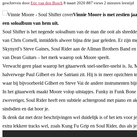
geschreven door
Eric van den Bosch
8 maart 2020
887
views
2 minuten leestijd
Vinnie Moore is met zestien jaa
een soloalbum van hem uit.
Soul Shifter is het negende soloalbum van de man die ooit als shredder
van Chris Cornell, inmiddels alweer bijna drie jaar geleden. Er zijn 
Skynyrd’s Steve Gaines, Soul Rider aan de Allman Brothers Band en 
van Dean Guitars – het merk waarop ook Moore speelt.
Verwacht geen plaat waarop het gitaarwerk snel-sneller-snelst is. Ja, M
halverwege Paul Gilbert en Joe Satriani zit. Hij is in meer opzichten te
waar bij bijvoorbeeld Gilbert en Steve Vai de andere instrumenten bijna
In het gitaarwerk maakt Moore volop uitstapjes. Funky in Funk Bone 
zweveriger, Soul Rider heeft een subtiele achtergrond met piano en ako
sindsdien en dat hoor je.
Ik denk dat met deze beschrijvingen wel duidelijk is of het iets voor 
extra lekkere tracks wel, zoals Kung Fu Grip en Soul Rider, dus als je