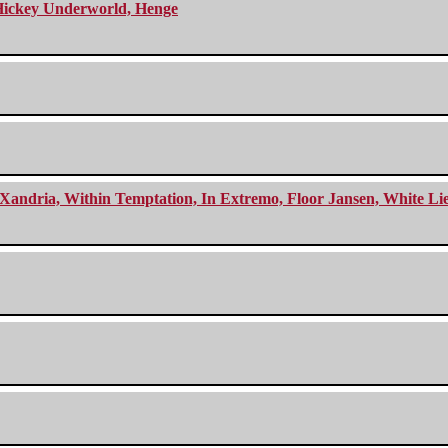
e Hickey Underworld, Henge
Xandria, Within Temptation, In Extremo, Floor Jansen, White Li