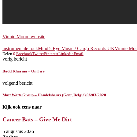
Vinnie Moore website
instrumentale rock
Mind’s Eye Music / Cargo Records UK
Vinnie Mo
Delen
0
Facebook
Twitter
Pinterest
Linkedin
Email
vorig bericht
Badd Kharma – On Fire
volgend bericht
Matt Watts Group – Handelsbeurs (Gent, België) 06/03/2020
Kijk ook eens naar
Cancer Bats – Give Me Dirt
5 augustus 2026