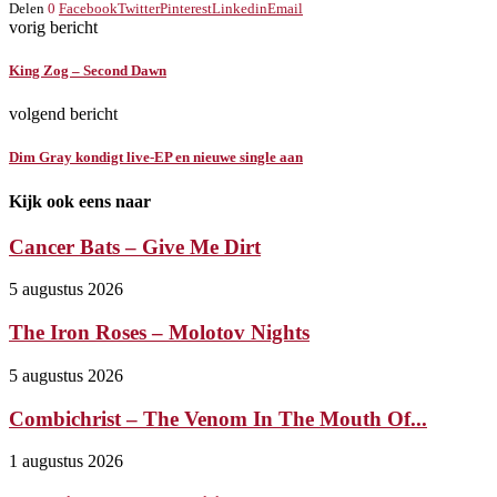
Delen
0
Facebook
Twitter
Pinterest
Linkedin
Email
vorig bericht
King Zog – Second Dawn
volgend bericht
Dim Gray kondigt live-EP en nieuwe single aan
Kijk ook eens naar
Cancer Bats – Give Me Dirt
5 augustus 2026
The Iron Roses – Molotov Nights
5 augustus 2026
Combichrist – The Venom In The Mouth Of...
1 augustus 2026