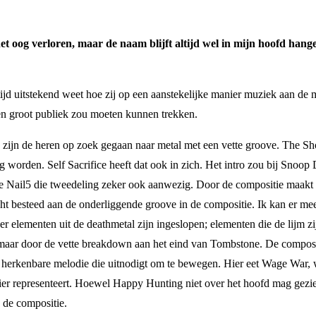
et oog verloren, maar de naam blijft altijd wel in mijn hoofd han
ijd uitstekend weet hoe zij op een aanstekelijke manier muziek aan de
een groot publiek zou moeten kunnen trekken.
s zijn de heren op zoek gegaan naar metal met een vette groove. The Sho
ag worden. Self Sacrifice heeft dat ook in zich. Het intro zou bij Snoo
n single Nail5 die tweedeling zeker ook aanwezig. Door de compositie ma
andacht besteed aan de onderliggende groove in de compositie. Ik kan e
 er elementen uit de deathmetal zijn ingeslopen; elementen die de lijm
 maar door de vette breakdown aan het eind van Tombstone. De composit
t herkenbare melodie die uitnodigt om te bewegen. Hier eet Wage War, w
ier representeert. Hoewel Happy Hunting niet over het hoofd mag gezien
 de compositie.