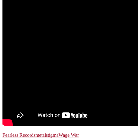
Fearless Records
metal
stigma
Wage War