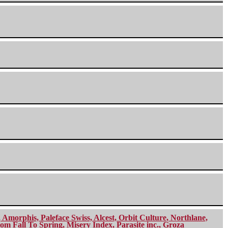
morphis, Paleface Swiss, Alcest, Orbit Culture, Northlane,
m Fall To Spring, Misery Index, Parasite inc., Groza