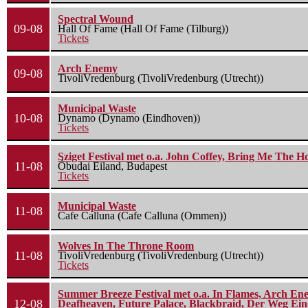
Spectral Wound
09-08
Hall Of Fame (Hall Of Fame (Tilburg))
Tickets
Arch Enemy
09-08
TivoliVredenburg (TivoliVredenburg (Utrecht))
Municipal Waste
10-08
Dynamo (Dynamo (Eindhoven))
Tickets
Sziget Festival met o.a. John Coffey, Bring Me The H
11-08
Óbudai Eiland, Budapest
Tickets
Municipal Waste
11-08
Cafe Calluna (Cafe Calluna (Ommen))
Wolves In The Throne Room
11-08
TivoliVredenburg (TivoliVredenburg (Utrecht))
Tickets
Summer Breeze Festival met o.a. In Flames, Arch Ene
12-08
Deafheaven, Future Palace, Blackbraid, Der Weg Eine