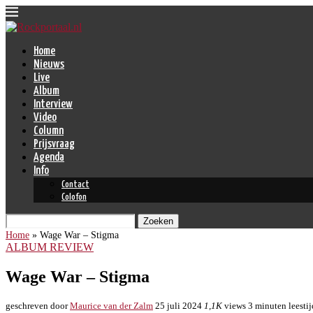
Home
Nieuws
Live
Album
Interview
Video
Column
Prijsvraag
Agenda
Info
Contact
Colofon
Zoeken
Home
»
Wage War – Stigma
ALBUM REVIEW
Wage War – Stigma
geschreven door
Maurice van der Zalm
25 juli 2024
1,1K
views
3 minuten leestij