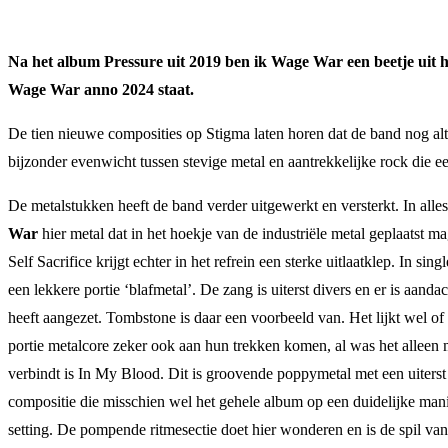
Na het album Pressure uit 2019 ben ik Wage War een beetje uit h
Wage War anno 2024 staat.
De tien nieuwe composities op Stigma laten horen dat de band nog alt
bijzonder evenwicht tussen stevige metal en aantrekkelijke rock die 
De metalstukken heeft de band verder uitgewerkt en versterkt. In alle
War
hier metal dat in het hoekje van de industriële metal geplaatst m
Self Sacrifice krijgt echter in het refrein een sterke uitlaatklep. I
een lekkere portie ‘blafmetal’. De zang is uiterst divers en er is a
heeft aangezet. Tombstone is daar een voorbeeld van. Het lijkt wel of
portie metalcore zeker ook aan hun trekken komen, al was het alleen
verbindt is In My Blood. Dit is groovende poppymetal met een uiters
compositie die misschien wel het gehele album op een duidelijke man
setting. De pompende ritmesectie doet hier wonderen en is de spil van