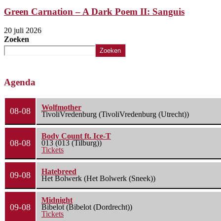
Green Carnation – A Dark Poem II: Sanguis
20 juli 2026
Zoeken
Zoeken
Agenda
Wolfmother
08-08
TivoliVredenburg (TivoliVredenburg (Utrecht))
Body Count ft. Ice-T
08-08
013 (013 (Tilburg))
Tickets
Hatebreed
09-08
Het Bolwerk (Het Bolwerk (Sneek))
Midnight
09-08
Bibelot (Bibelot (Dordrecht))
Tickets