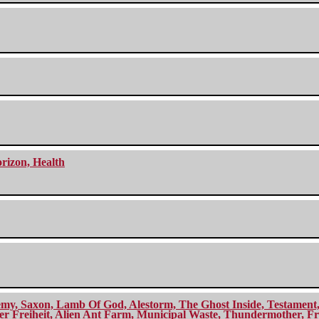
orizon, Health
my, Saxon, Lamb Of God, Alestorm, The Ghost Inside, Testament, A
r Freiheit, Alien Ant Farm, Municipal Waste, Thundermother, Fro