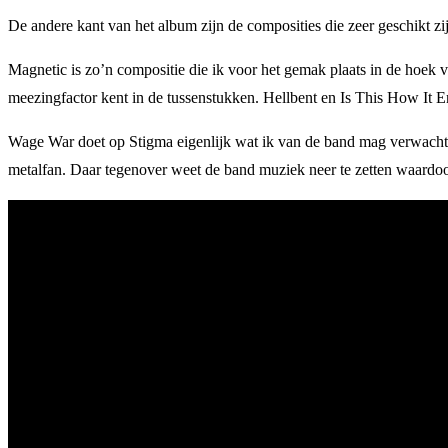
De andere kant van het album zijn de composities die zeer geschikt 
Magnetic is zo’n compositie die ik voor het gemak plaats in de hoek
meezingfactor kent in de tussenstukken. Hellbent en Is This How It E
Wage War doet op Stigma eigenlijk wat ik van de band mag verwachten
metalfan. Daar tegenover weet de band muziek neer te zetten waardoo