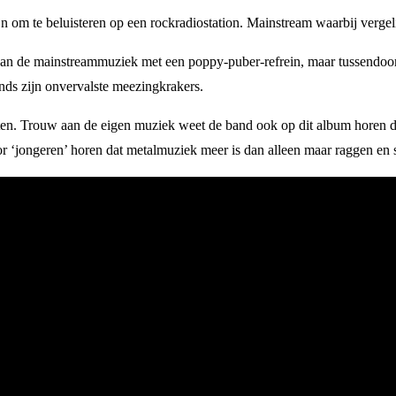
zijn om te beluisteren op een rockradiostation. Mainstream waarbij ve
 van de mainstreammuziek met een poppy-puber-refrein, maar tussendoor
nds zijn onvervalste meezingkrakers.
. Trouw aan de eigen muziek weet de band ook op dit album horen dat 
r ‘jongeren’ horen dat metalmuziek meer is dan alleen maar raggen en