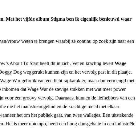
gen. Met het vijfde album Stigma ben ik eigenlijk benieuwd waar
 man/vrouw weten te brengen waarbij ze continu op zoek zijn naar een
w’s About To Start heeft dit in zich. Vet en krachtig levert
Wage
p Doggy Dog weggerukt kunnen zijn en het vervolg past in dit plaatje.
akt Wage War gebruik van een licht rapkarakter, maar dan vermengd met
r mee inkomen dat Wage War de stevige stukken met wat meer power
 zijn voor een groovy vervolg. Daarnaast kunnen de liefhebbers van een
ie die het mainstreamgeluid en de krachtige metal met elkaar
anneer het om het publiek gaat, van twee walletjes. Een uitstekende
. Het is meer uptempo, heeft een hoog dansgehalte in een industriële