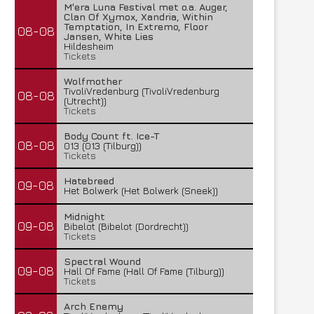
M'era Luna Festival met o.a. Auger,
Clan Of Xymox, Xandria, Within
Temptation, In Extremo, Floor
08-08
Jansen, White Lies
Hildesheim
Tickets
Wolfmother
TivoliVredenburg (TivoliVredenburg
08-08
(Utrecht))
Tickets
Body Count ft. Ice-T
08-08
013 (013 (Tilburg))
Tickets
Hatebreed
09-08
Het Bolwerk (Het Bolwerk (Sneek))
Midnight
09-08
Bibelot (Bibelot (Dordrecht))
Tickets
Spectral Wound
09-08
Hall Of Fame (Hall Of Fame (Tilburg))
Tickets
Arch Enemy