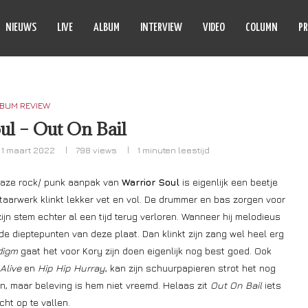
NIEUWS
LIVE
ALBUM
INTERVIEW
VIDEO
COLUMN
PR
BUM REVIEW
ul – Out On Bail
1 maart 2022
798
views
1 minuten leestijd
eaze rock/ punk aanpak van
Warrior Soul
is eigenlijk een beetje
itaarwerk klinkt lekker vet en vol. De drummer en bas zorgen voor
jn stem echter al een tijd terug verloren. Wanneer hij melodieus
t de dieptepunten van deze plaat. Dan klinkt zijn zang wel heel erg
digm
gaat het voor Kory zijn doen eigenlijk nog best goed. Ook
Alive
en
Hip Hip Hurray
, kan zijn schuurpapieren strot het nog
den, maar beleving is hem niet vreemd. Helaas zit
Out On Bail
iets
ht op te vallen.