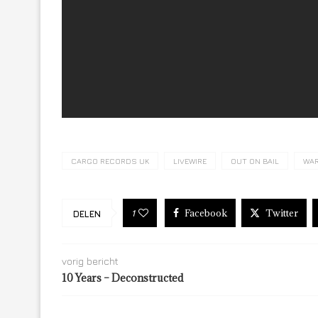
CARGO RECORDS UK
LIVEWIRE
OUT ON BAIL
WAR
Facebook
Twitter
1
DELEN
vorig bericht
10 Years – Deconstructed