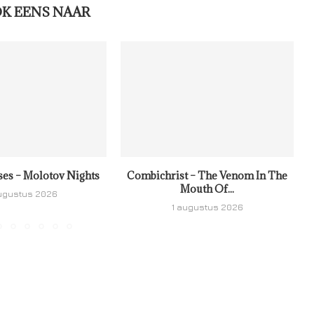
OK EENS NAAR
ses – Molotov Nights
Combichrist – The Venom In The
Mouth Of...
ugustus 2026
1 augustus 2026