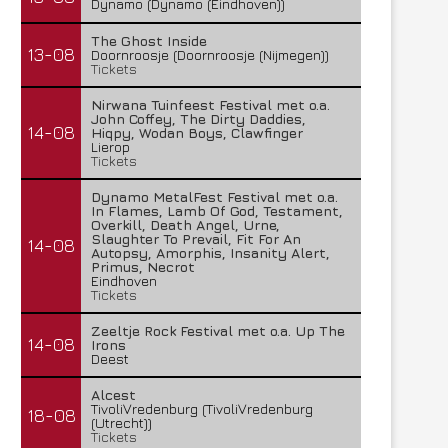
Dynamo (Dynamo (Eindhoven))
The Ghost Inside
13-08
Doornroosje (Doornroosje (Nijmegen))
Tickets
Nirwana Tuinfeest Festival met o.a.
John Coffey, The Dirty Daddies,
14-08
Hiqpy, Wodan Boys, Clawfinger
Lierop
Tickets
Dynamo MetalFest Festival met o.a.
In Flames, Lamb Of God, Testament,
Overkill, Death Angel, Urne,
Slaughter To Prevail, Fit For An
14-08
Autopsy, Amorphis, Insanity Alert,
Primus, Necrot
Eindhoven
Tickets
Zeeltje Rock Festival met o.a. Up The
14-08
Irons
Deest
Alcest
TivoliVredenburg (TivoliVredenburg
18-08
(Utrecht))
Tickets