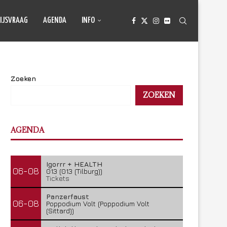
IJSVRAAG
AGENDA
INFO
Zoeken
ZOEKEN
AGENDA
Igorrr + HEALTH
06-08
013 (013 (Tilburg))
Tickets
Panzerfaust
06-08
Poppodium Volt (Poppodium Volt
(Sittard))