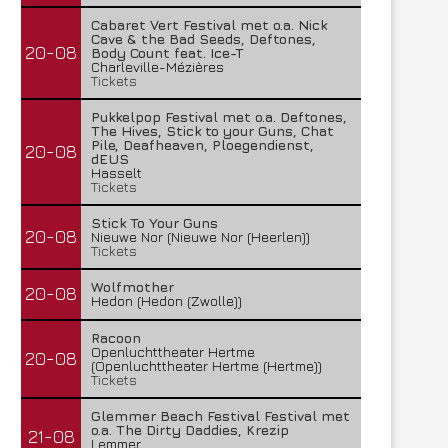
Cabaret Vert Festival met o.a. Nick
Cave & the Bad Seeds, Deftones,
20-08
Body Count feat. Ice-T
Charleville-Mézières
Tickets
Pukkelpop Festival met o.a. Deftones,
The Hives, Stick to your Guns, Chat
Pile, Deafheaven, Ploegendienst,
20-08
dEUS
Hasselt
Tickets
Stick To Your Guns
20-08
Nieuwe Nor (Nieuwe Nor (Heerlen))
Tickets
Wolfmother
20-08
Hedon (Hedon (Zwolle))
Racoon
Openluchttheater Hertme
20-08
(Openluchttheater Hertme (Hertme))
Tickets
Glemmer Beach Festival Festival met
o.a. The Dirty Daddies, Krezip
21-08
Lemmer