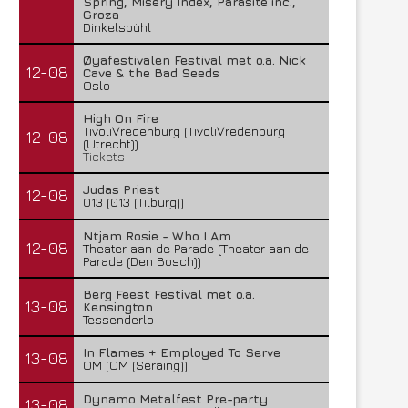
Spring, Misery Index, Parasite inc.,
Groza
Dinkelsbühl
Øyafestivalen Festival met o.a. Nick
12-08
Cave & the Bad Seeds
Oslo
High On Fire
TivoliVredenburg (TivoliVredenburg
12-08
(Utrecht))
Tickets
Judas Priest
12-08
013 (013 (Tilburg))
Ntjam Rosie - Who I Am
12-08
Theater aan de Parade (Theater aan de
Parade (Den Bosch))
Berg Feest Festival met o.a.
13-08
Kensington
Tessenderlo
In Flames + Employed To Serve
13-08
OM (OM (Seraing))
Dynamo Metalfest Pre-party
13-08