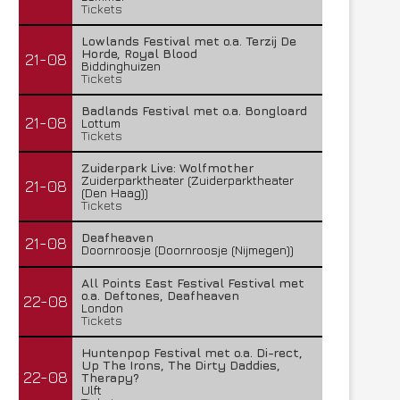
Tickets
Lowlands Festival met o.a. Terzij De
Horde, Royal Blood
21-08
Biddinghuizen
Tickets
Badlands Festival met o.a. Bongloard
21-08
Lottum
Tickets
Zuiderpark Live: Wolfmother
Zuiderparktheater (Zuiderparktheater
21-08
(Den Haag))
Tickets
Deafheaven
21-08
Doornroosje (Doornroosje (Nijmegen))
All Points East Festival Festival met
o.a. Deftones, Deafheaven
22-08
London
Tickets
Huntenpop Festival met o.a. Di-rect,
Up The Irons, The Dirty Daddies,
22-08
Therapy?
Ulft