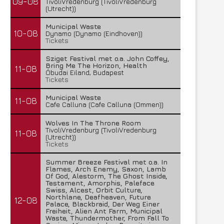
09-08
TivoliVredenburg (TivoliVredenburg
(Utrecht))
Municipal Waste
10-08
Dynamo (Dynamo (Eindhoven))
Tickets
Sziget Festival met o.a. John Coffey,
Bring Me The Horizon, Health
11-08
Óbudai Eiland, Budapest
Tickets
Municipal Waste
11-08
Cafe Calluna (Cafe Calluna (Ommen))
Wolves In The Throne Room
Lunatic Soul – Transition II
Boneripper – Radiant In
TivoliVredenburg (TivoliVredenburg
11-08
(Utrecht))
29 juli 2026
27 juli 2026
Tickets
Summer Breeze Festival met o.a. In
Flames, Arch Enemy, Saxon, Lamb
Of God, Alestorm, The Ghost Inside,
Testament, Amorphis, Paleface
Swiss, Alcest, Orbit Culture,
Northlane, Deafheaven, Future
12-08
Palace, Blackbraid, Der Weg Einer
Freiheit, Alien Ant Farm, Municipal
Waste, Thundermother, From Fall To