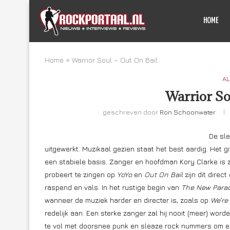
HOME
Home
»
Warrior Soul – Out On Bail
AL
Warrior So
geschreven door
Ron Schoonwater
De sl
uitgewerkt. Muzikaal gezien staat het best aardig. Het g
een stabiele basis. Zanger en hoofdman Kory Clarke is zi
probeert te zingen op
YoYo
en
Out On Bail
zijn dit direc
raspend en vals. In het rustige begin van
The New Para
wanneer de muziek harder en directer is, zoals op
We’re 
redelijk aan. Een sterke zanger zal hij nooit (meer) wor
te vol met doorsnee punk en sleaze rock nummers om ec