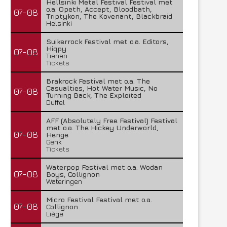
Hellsinki Metal Festival Festival met
o.a. Opeth, Accept, Bloodbath,
07-08
Triptykon, The Kovenant, Blackbraid
Helsinki
Suikerrock Festival met o.a. Editors,
Hiqpy
07-08
Tienen
Tickets
Brakrock Festival met o.a. The
Casualties, Hot Water Music, No
07-08
Turning Back, The Exploited
Duffel
AFF (Absolutely Free Festival) Festival
met o.a. The Hickey Underworld,
07-08
Henge
Genk
Tickets
Waterpop Festival met o.a. Wodan
07-08
Boys, Collignon
Wateringen
Micro Festival Festival met o.a.
07-08
Collignon
Liège