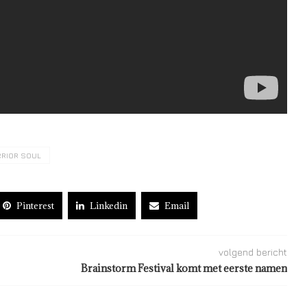
RIOR SOUL
Pinterest
Linkedin
Email
volgend bericht
Brainstorm Festival komt met eerste namen