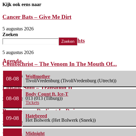
Kijk ook eens naar
Cancer Bats – Give Me Dirt
5 augustus 2026
Zoeken
The Iron Roses – Molotov Nights
Zoeken
5 augustus 2026
Agenda
Combichrist – The Venom In The Mouth Of...
1 augustus 2026
Wolfmother
08-08
TivoliVredenburg (TivoliVredenburg (Utrecht))
Lunatic Soul – Transition II
Body Count ft. Ice-T
08-08
013 (013 (Tilburg))
29 juli 2026
Tickets
Boneripper – Radiant In Ruin
Hatebreed
09-08
Het Bolwerk (Het Bolwerk (Sneek))
27 juli 2026
Midnight
Waterparks – Jinx