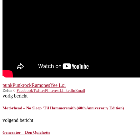
punk
Punkrock
Ramones
Yee Loi
Delen
0
Facebook
Twitter
Pinterest
Linkedin
Email
vorig bericht
Motörhead – No Sleep ‘Til Hammersmith (40th Anniversary Edition)
volgend bericht
Generator – Don Quichotte