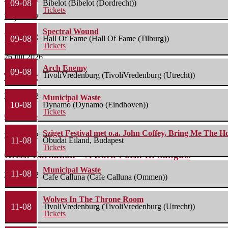
09-08
Bibelot (Bibelot (Dordrecht))
Tickets
26 juli 2026
Spectral Wound
Wailin’ Storms – The Arsonist
09-08
Hall Of Fame (Hall Of Fame (Tilburg))
Tickets
26 juli 2026
Arch Enemy
09-08
TivoliVredenburg (TivoliVredenburg (Utrecht))
The Fifth Alliance – Stenahoria
22 juli 2026
Municipal Waste
10-08
Dynamo (Dynamo (Eindhoven))
Tickets
Gallon – A Spell Called Reality
Sziget Festival met o.a. John Coffey, Bring Me The H
22 juli 2026
11-08
Óbudai Eiland, Budapest
Tickets
Green Carnation – A Dark Poem II: Sanguis
Municipal Waste
11-08
20 juli 2026
Cafe Calluna (Cafe Calluna (Ommen))
Wolves In The Throne Room
11-08
TivoliVredenburg (TivoliVredenburg (Utrecht))
Tickets