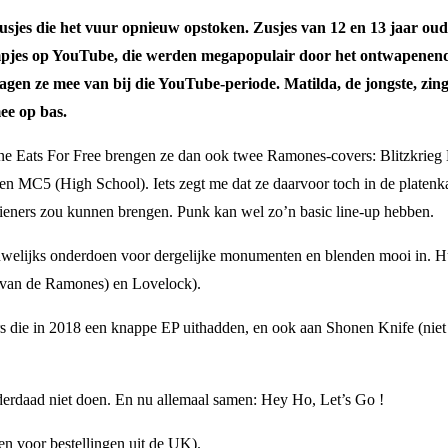
 zusjes die het vuur opnieuw opstoken. Zusjes van 12 en 13 jaar o
lmpjes op YouTube, die werden megapopulair door het ontwapenend
gen ze mee van bij die YouTube-periode. Matilda, de jongste, zingt,
ee op bas.
Eats For Free brengen ze dan ook twee Ramones-covers: Blitzkrieg B
5 (High School). Iets zegt me dat ze daarvoor toch in de platenkas
 tieners zou kunnen brengen. Punk kan wel zo’n basic line-up hebben.
uwelijks onderdoen voor dergelijke monumenten en blenden mooi in. Hu
 van de Ramones) en Lovelock).
 die in 2018 een knappe EP uithadden, en ook aan Shonen Knife (niet
rdaad niet doen. En nu allemaal samen: Hey Ho, Let’s Go !
en voor bestellingen uit de UK).