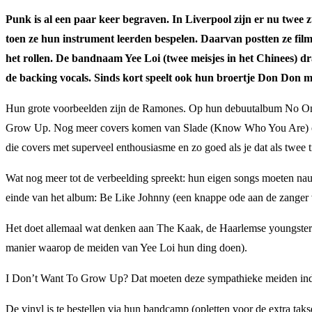
Punk is al een paar keer begraven. In Liverpool zijn er nu twee
toen ze hun instrument leerden bespelen. Daarvan postten ze fi
het rollen. De bandnaam Yee Loi (twee meisjes in het Chinees) dra
de backing vocals. Sinds kort speelt ook hun broertje Don Don m
Hun grote voorbeelden zijn de Ramones. Op hun debuutalbum No One 
Grow Up. Nog meer covers komen van Slade (Know Who You Are) en MC
die covers met superveel enthousiasme en zo goed als je dat als twee
Wat nog meer tot de verbeelding spreekt: hun eigen songs moeten na
einde van het album: Be Like Johnny (een knappe ode aan de zanger
Het doet allemaal wat denken aan The Kaak, de Haarlemse youngsters
manier waarop de meiden van Yee Loi hun ding doen).
I Don’t Want To Grow Up? Dat moeten deze sympathieke meiden inde
De vinyl is te bestellen via hun bandcamp (opletten voor de extra taks