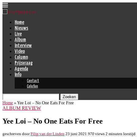
Home
Nieuws
Live
Album
Interview
Video
Column
Prijsvraag
Agenda
Info
Contact
Colofon
Zoeken
Home
»
Yee Loi – No One Eats For Free
ALBUM REVIEW
Yee Loi – No One Eats For Free
geschreven door
Filip van der Linden
23 juni 2021
970
views
2 minuten leestijd