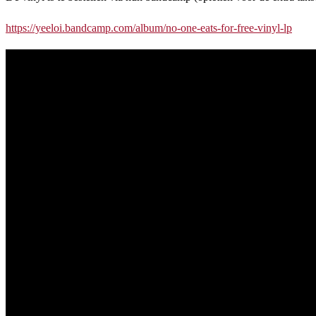
https://yeeloi.bandcamp.com/album/no-one-eats-for-free-vinyl-lp