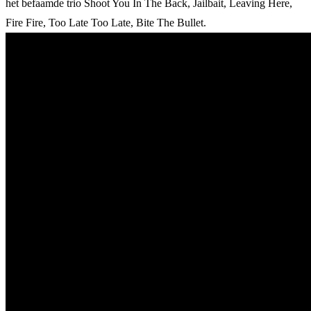
het befaamde trio Shoot You In The Back, Jailbait, Leaving Here,
Fire Fire, Too Late Too Late, Bite The Bullet.