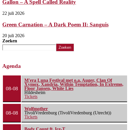
Gallon – A Spell Called Reality
22 juli 2026
Green Carnation – A Dark Poem II: Sanguis
20 juli 2026
Zoeken
Zoeken
Agenda
M'era Luna Festival met o.a. Auger, Clan Of
Xymox, Xandria, Within Temptation, In Extremo,
08-08
Floor Jansen, White Lies
Hildesheim
Tickets
Wolfmother
08-08
TivoliVredenburg (TivoliVredenburg (Utrecht))
Tickets
Body Count ft. Ice-T