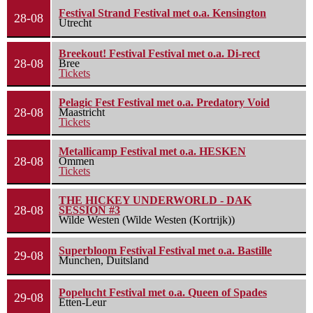
Festival Strand Festival met o.a. Kensington
28-08
Utrecht
Breekout! Festival Festival met o.a. Di-rect
28-08
Bree
Tickets
Pelagic Fest Festival met o.a. Predatory Void
28-08
Maastricht
Tickets
Metallicamp Festival met o.a. HESKEN
28-08
Ommen
Tickets
THE HICKEY UNDERWORLD - DAK
28-08
SESSION #3
Wilde Westen (Wilde Westen (Kortrijk))
Superbloom Festival Festival met o.a. Bastille
29-08
Munchen, Duitsland
Popelucht Festival met o.a. Queen of Spades
29-08
Etten-Leur