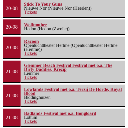
Stick To Your Guns
20-08
Nieuwe Nor (Nieuwe Nor (Heerlen))
Tickets
Wolfmother
20-08
Hedon (Hedon (Zwolle))
Racoon
Openluchttheater Hertme (Openluchttheater Hertme
20-08
(Hertme))
Tickets
Glemmer Beach Festival Festival met o.a. The
Dirty Daddies, Krezip
21-08
Lemmer
Tickets
Lowlands Festival met o.a. Terzij De Horde, Royal
Blood
21-08
Biddinghuizen
Tickets
Badlands Festival met o.a. Bongloard
21-08
Lottum
Tickets