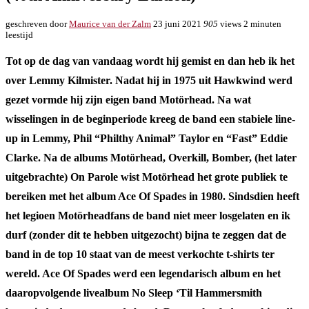
geschreven door
Maurice van der Zalm
23 juni 2021
905
views
2 minuten
leestijd
Tot op de dag van vandaag wordt hij gemist en dan heb ik het
over Lemmy Kilmister. Nadat hij in 1975 uit Hawkwind werd
gezet vormde hij zijn eigen band Motörhead. Na wat
wisselingen in de beginperiode kreeg de band een stabiele line-
up in Lemmy, Phil “Philthy Animal” Taylor en “Fast” Eddie
Clarke. Na de albums Motörhead, Overkill, Bomber, (het later
uitgebrachte) On Parole wist Motörhead het grote publiek te
bereiken met het album Ace Of Spades in 1980. Sindsdien heeft
het legioen Motörheadfans de band niet meer losgelaten en ik
durf (zonder dit te hebben uitgezocht) bijna te zeggen dat de
band in de top 10 staat van de meest verkochte t-shirts ter
wereld. Ace Of Spades werd een legendarisch album en het
daaropvolgende livealbum No Sleep ‘Til Hammersmith