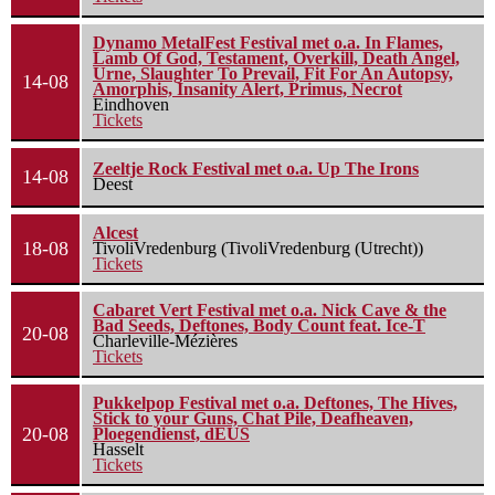
Dynamo MetalFest Festival met o.a. In Flames,
Lamb Of God, Testament, Overkill, Death Angel,
Urne, Slaughter To Prevail, Fit For An Autopsy,
14-08
Amorphis, Insanity Alert, Primus, Necrot
Eindhoven
Tickets
Zeeltje Rock Festival met o.a. Up The Irons
14-08
Deest
Alcest
18-08
TivoliVredenburg (TivoliVredenburg (Utrecht))
Tickets
Cabaret Vert Festival met o.a. Nick Cave & the
Bad Seeds, Deftones, Body Count feat. Ice-T
20-08
Charleville-Mézières
Tickets
Pukkelpop Festival met o.a. Deftones, The Hives,
Stick to your Guns, Chat Pile, Deafheaven,
20-08
Ploegendienst, dEUS
Hasselt
Tickets