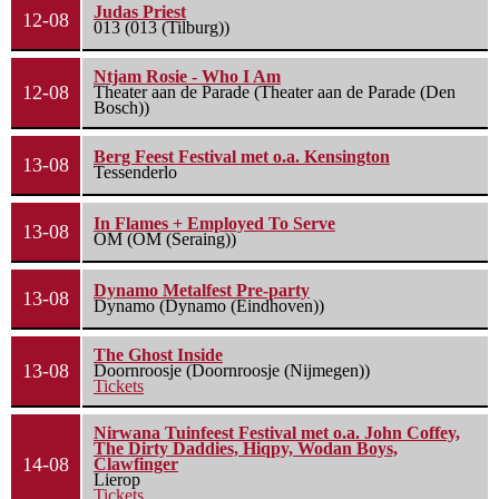
Judas Priest
12-08
013 (013 (Tilburg))
Ntjam Rosie - Who I Am
12-08
Theater aan de Parade (Theater aan de Parade (Den
Bosch))
Berg Feest Festival met o.a. Kensington
13-08
Tessenderlo
In Flames + Employed To Serve
13-08
OM (OM (Seraing))
Dynamo Metalfest Pre-party
13-08
Dynamo (Dynamo (Eindhoven))
The Ghost Inside
13-08
Doornroosje (Doornroosje (Nijmegen))
Tickets
Nirwana Tuinfeest Festival met o.a. John Coffey,
The Dirty Daddies, Hiqpy, Wodan Boys,
14-08
Clawfinger
Lierop
Tickets