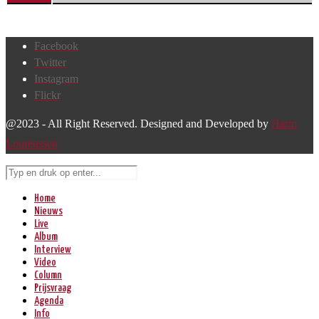
Facebook
Twitter
Instagram
Flickr
@2023 - All Right Reserved. Designed and Developed by
Harm
Lourenssen
Home
Nieuws
Live
Album
Interview
Video
Column
Prijsvraag
Agenda
Info