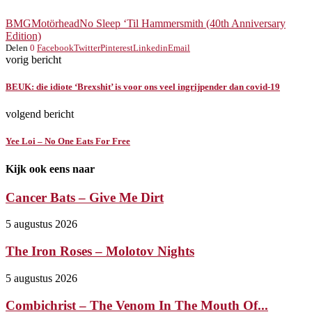
BMG
Motörhead
No Sleep ‘Til Hammersmith (40th Anniversary
Edition)
Delen
0
Facebook
Twitter
Pinterest
Linkedin
Email
vorig bericht
BEUK: die idiote ‘Brexshit’ is voor ons veel ingrijpender dan covid-19
volgend bericht
Yee Loi – No One Eats For Free
Kijk ook eens naar
Cancer Bats – Give Me Dirt
5 augustus 2026
The Iron Roses – Molotov Nights
5 augustus 2026
Combichrist – The Venom In The Mouth Of...