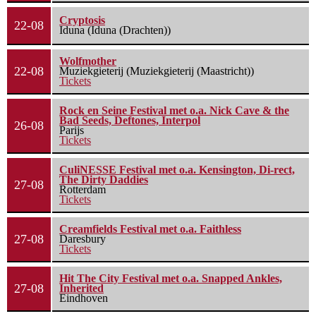
Cryptosis
22-08
Iduna (Iduna (Drachten))
Wolfmother
22-08
Muziekgieterij (Muziekgieterij (Maastricht))
Tickets
Rock en Seine Festival met o.a. Nick Cave & the
Bad Seeds, Deftones, Interpol
26-08
Parijs
Tickets
CuliNESSE Festival met o.a. Kensington, Di-rect,
The Dirty Daddies
27-08
Rotterdam
Tickets
Creamfields Festival met o.a. Faithless
27-08
Daresbury
Tickets
Hit The City Festival met o.a. Snapped Ankles,
27-08
Inherited
Eindhoven