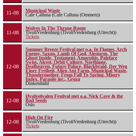
Municipal Waste
11-08
Cafe Calluna (Cafe Calluna (Ommen))
Wolves In The Throne Room
11-08
TivoliVredenburg (TivoliVredenburg (Utrecht))
Tickets
Summer Breeze Festival met o.a. In Flames, Arch
Enemy, Saxon, Lamb Of God, Alestorm, The
Ghost Inside, Testament, Amorphis, Paleface
Swiss, Alcest, Orbit Culture, Northlane,
12-08
Deafheaven, Future Palace, Blackbraid, Der Weg
Einer Freiheit, Alien Ant Farm, Municipal Waste,
Thundermother, From Fall To Spring, Misery
Index, Parasite inc., Groza
Dinkelsbühl
Øyafestivalen Festival met o.a. Nick Cave & the
12-08
Bad Seeds
Oslo
High On Fire
12-08
TivoliVredenburg (TivoliVredenburg (Utrecht))
Tickets