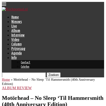
Home
Nieuws
Live
Album
Interview
Video
Column
Prijsvraag
Agenda
Info
Contact
Colofon
Zoeken
Home
»
Motörhead – No Sleep ‘Til Hammersmith (40th Anniversary
Edition)
ALBUM REVIEW
Motörhead – No Sleep ‘Til Hammersmith
(40th Anniversary Edition)