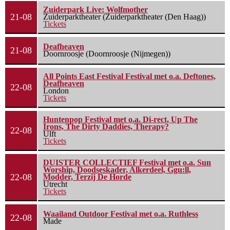
Zuiderpark Live: Wolfmother
21-08
Zuiderparktheater (Zuiderparktheater (Den Haag))
Tickets
Deafheaven
21-08
Doornroosje (Doornroosje (Nijmegen))
All Points East Festival Festival met o.a. Deftones,
Deafheaven
22-08
London
Tickets
Huntenpop Festival met o.a. Di-rect, Up The
Irons, The Dirty Daddies, Therapy?
22-08
Ulft
Tickets
DUISTER COLLECTIEF Festival met o.a. Sun
Worship, Doodseskader, Alkerdeel, Ggu:ll,
22-08
Modder, Terzij De Horde
Utrecht
Tickets
Waailand Outdoor Festival met o.a. Ruthless
22-08
Made