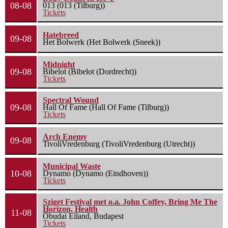
08-08
013 (013 (Tilburg))
Tickets
Hatebreed
09-08
Het Bolwerk (Het Bolwerk (Sneek))
Midnight
09-08
Bibelot (Bibelot (Dordrecht))
Tickets
Spectral Wound
09-08
Hall Of Fame (Hall Of Fame (Tilburg))
Tickets
Arch Enemy
09-08
TivoliVredenburg (TivoliVredenburg (Utrecht))
Municipal Waste
10-08
Dynamo (Dynamo (Eindhoven))
Tickets
Sziget Festival met o.a. John Coffey, Bring Me The
Horizon, Health
11-08
Óbudai Eiland, Budapest
Tickets