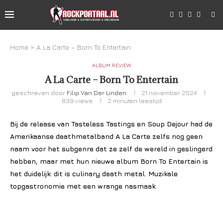
Home
»
A La Carte – Born To Entertain
ALBUM REVIEW
A La Carte – Born To Entertain
geschreven door
Filip Van Der Linden
21 november 2024
839
views
2 minuten leestijd
Bij de release van Tasteless Tastings en Soup Dejour had de
Amerikaanse deathmetalband A La Carte zelfs nog geen
naam voor het subgenre dat ze zelf de wereld in geslingerd
hebben, maar met hun nieuwe album Born To Entertain is
het duidelijk: dit is culinary death metal.
Muzikale
topgastronomie met een wrange nasmaak.