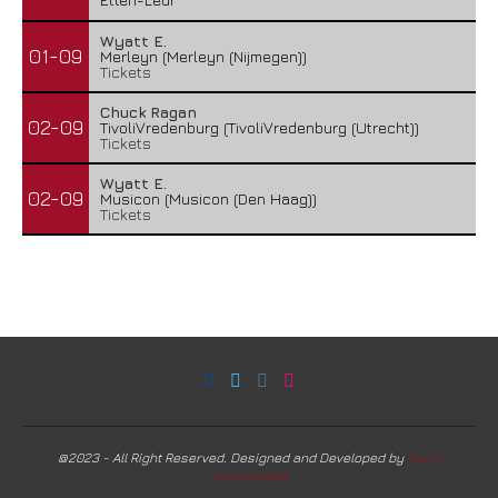
Wyatt E.
01-09
Merleyn (Merleyn (Nijmegen))
Tickets
Chuck Ragan
02-09
TivoliVredenburg (TivoliVredenburg (Utrecht))
Tickets
Wyatt E.
02-09
Musicon (Musicon (Den Haag))
Tickets
@2023 - All Right Reserved. Designed and Developed by
Harm
Lourenssen