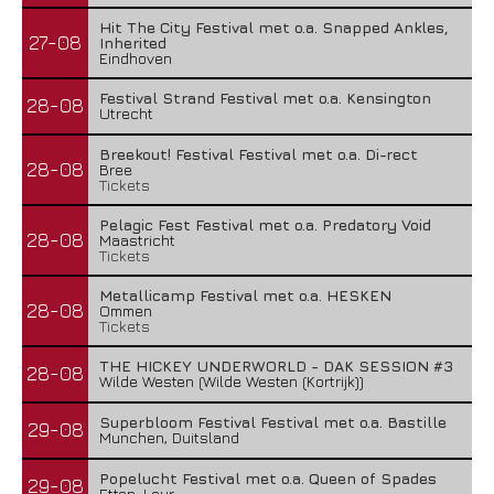
Hit The City Festival met o.a. Snapped Ankles,
27-08
Inherited
Eindhoven
Festival Strand Festival met o.a. Kensington
28-08
Utrecht
Breekout! Festival Festival met o.a. Di-rect
28-08
Bree
Tickets
Pelagic Fest Festival met o.a. Predatory Void
28-08
Maastricht
Tickets
Metallicamp Festival met o.a. HESKEN
28-08
Ommen
Tickets
THE HICKEY UNDERWORLD - DAK SESSION #3
28-08
Wilde Westen (Wilde Westen (Kortrijk))
Superbloom Festival Festival met o.a. Bastille
29-08
Munchen, Duitsland
Popelucht Festival met o.a. Queen of Spades
29-08
Etten-Leur