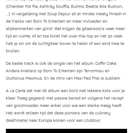
(Chamber Pot Pie, Ashtray Souffle, Bulimic Beetle Bile Buillion,
…). In vergelijking met Soup Dejour zit er minder meaty thrash in
de tracks van Born To Entertain en meer invloeden en
stijlkenmerken van grind. Wel krijgen de gitaarsolo’s vaak meer
tijd en ruimte. Af en toe klinkt het over-the-top en net zo vaak
heb je zin om de luchtgitaar boven te halen of een eind mee te
brullen.
De beste track is ook de single van het album: Coffin Cake.
Andere knallers op Born To Entertain zijn Terrormisu en
Gluttonus Maximus. En de intro van Maxi Pad Thai is subliem.
A La Carte zet met dit album een bord met lekkere kots voor je
klaar. Traag gegaard, met passie bereid en volgens het recept
van grootmoeder, maar enkel voor wie een sterke maag heeft.
Het wordt stilaan tijd dat deze pioniers van de culinary
deathmetal naar Europa komen voor een clubtour.