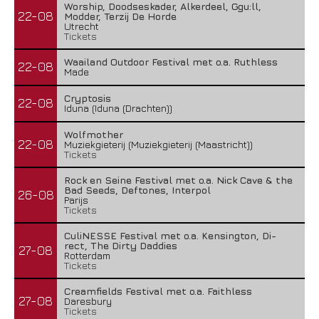
Worship, Doodseskader, Alkerdeel, Ggu:ll,
22-08
Modder, Terzij De Horde
Utrecht
Tickets
Waailand Outdoor Festival met o.a. Ruthless
22-08
Made
Cryptosis
22-08
Iduna (Iduna (Drachten))
Wolfmother
22-08
Muziekgieterij (Muziekgieterij (Maastricht))
Tickets
Rock en Seine Festival met o.a. Nick Cave & the
Bad Seeds, Deftones, Interpol
26-08
Parijs
Tickets
CuliNESSE Festival met o.a. Kensington, Di-
rect, The Dirty Daddies
27-08
Rotterdam
Tickets
Creamfields Festival met o.a. Faithless
27-08
Daresbury
Tickets