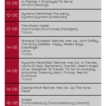
In Flames + Employed To Serve
13-08
OM (OM (Seraing))
Dynamo Metalfest Pre-party
13-08
Dynamo (Dynamo (Eindhoven))
The Ghost Inside
13-08
Doornroosje (Doornroosje (Nijmegen))
Tickets
Nirwana Tuinfeest Festival met o.a. John Coffey,
The Dirty Daddies, Hiqpy, Wodan Boys,
14-08
Clawfinger
Lierop
Tickets
Dynamo MetalFest Festival met o.a. In Flames,
Lamb Of God, Testament, Overkill, Death Angel,
Urne, Slaughter To Prevail, Fit For An Autopsy,
14-08
Amorphis, Insanity Alert, Primus, Necrot
Eindhoven
Tickets
Zeeltje Rock Festival met o.a. Up The Irons
14-08
Deest
Alcest
18-08
TivoliVredenburg (TivoliVredenburg (Utrecht))