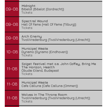
Midnight
09-08
Bibelot (Bibelot (Dordrecht))
Tickets
Spectral Wound
09-08
Hall Of Fame (Hall Of Fame (Tilburg))
Tickets
Arch Enemy
09-08
TivoliVredenburg (TivoliVredenburg (Utrecht))
Municipal Waste
10-08
Dynamo (Dynamo (Eindhoven))
Tickets
Sziget Festival met o.a. John Coffey, Bring Me
The Horizon, Health
11-08
Óbudai Eiland, Budapest
Tickets
Municipal Waste
11-08
Cafe Calluna (Cafe Calluna (Ommen))
Wolves In The Throne Room
11-08
TivoliVredenburg (TivoliVredenburg (Utrecht))
Tickets