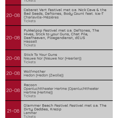
Tickets
Cabaret Vert Festival met o.a. Nick Cave & the
Bad Seeds, Deftones, Body Count feat. Ice-T
20-08
Charleville-Mézières
Tickets
Pukkelpop Festival met o.a. Deftones, The
Hives, Stick to your Guns, Chat Pile,
20-08
Deafheaven, Ploegendienst, dEUS
Hasselt
Tickets
Stick To Your Guns
20-08
Nieuwe Nor (Nieuwe Nor (Heerlen))
Tickets
Wolfmother
20-08
Hedon (Hedon (Zwolle))
Racoon
Openluchttheater Hertme (Openluchttheater
20-08
Hertme (Hertme))
Tickets
Glemmer Beach Festival Festival met o.a. The
Dirty Daddies, Krezip
21-08
Lemmer
Tickets