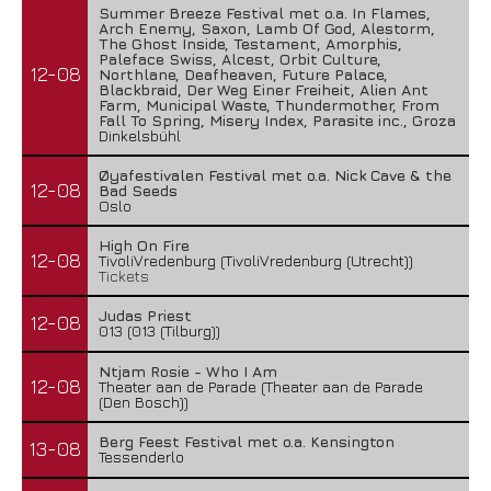
Summer Breeze Festival met o.a. In Flames,
Arch Enemy, Saxon, Lamb Of God, Alestorm,
The Ghost Inside, Testament, Amorphis,
Paleface Swiss, Alcest, Orbit Culture,
12-08
Northlane, Deafheaven, Future Palace,
Blackbraid, Der Weg Einer Freiheit, Alien Ant
Farm, Municipal Waste, Thundermother, From
Fall To Spring, Misery Index, Parasite inc., Groza
Dinkelsbühl
Øyafestivalen Festival met o.a. Nick Cave & the
12-08
Bad Seeds
Oslo
High On Fire
12-08
TivoliVredenburg (TivoliVredenburg (Utrecht))
Tickets
Judas Priest
12-08
013 (013 (Tilburg))
Ntjam Rosie - Who I Am
12-08
Theater aan de Parade (Theater aan de Parade
(Den Bosch))
Berg Feest Festival met o.a. Kensington
13-08
Tessenderlo