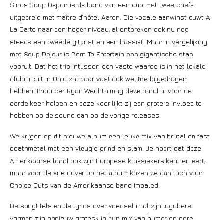
Sinds Soup Dejour is de band van een duo met twee chefs
uitgebreid met maître d’hôtel Aaron. Die vocale aanwinst duwt A
La Carte naar een hoger niveau, al ontbreken ook nu nog
steeds een tweede gitarist en een bassist. Maar in vergelijking
met Soup Dejour is Born To Entertain een gigantische stap
vooruit. Dat het trio intussen een vaste waarde is in het lokale
clubcircuit in Ohio zal daar vast ook wel toe bijgedragen
hebben. Producer Ryan Wechta mag deze band al voor de
derde keer helpen en deze keer lijkt zij een grotere invloed te
hebben op de sound dan op de vorige releases.
We krijgen op dit nieuwe album een leuke mix van brutal en fast
deathmetal met een vleugje grind en slam. Je hoort dat deze
Amerikaanse band ook zijn Europese klassiekers kent en eert,
maar voor de ene cover op het album kozen ze dan toch voor
Choice Cuts van de Amerikaanse band Impaled.
De songtitels en de lyrics over voedsel in al zijn lugubere
vormen zijn opnieuw grotesk in hun mix van humor en gore