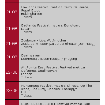
Lowlands Festival met o.a. Terzij De Horde,
Royal Blood
21-08
Biddinghuizen
Tickets
Badlands Festival met o.a. Bongloard
21-08
Lottum
Tickets
Zuiderpark Live: Wolfmother
21-08
Zuiderparktheater (Zuiderparktheater (Den Haag))
Tickets
Deafheaven
21-08
Doornroosje (Doornroosje (Nijmegen))
All Points East Festival Festival met o.a.
Deftones, Deafheaven
22-08
London
Tickets
Huntenpop Festival met o.a. Di-rect, Up The
Irons, The Dirty Daddies, Therapy?
22-08
Ulft
Tickets
DUISTER COLLECTIEF Festival met o.a. Sun