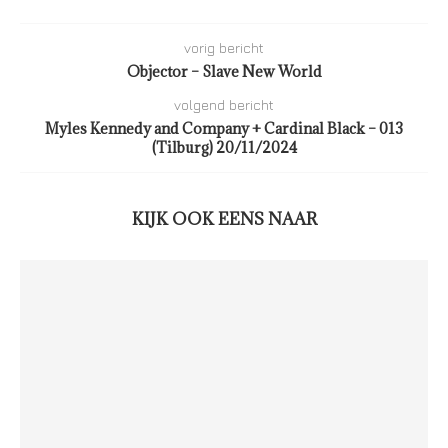
vorig bericht
Objector – Slave New World
volgend bericht
Myles Kennedy and Company + Cardinal Black – 013
(Tilburg) 20/11/2024
KIJK OOK EENS NAAR