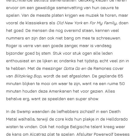
ervoor om een geweldige samenvatting van hun oeuvre te
spelen. Van de meeste platen krijgen we muziek te horen, maar
vooral de klassiekers als
Old New York
en
For My Family
, doen
het goed. De mensen die nog overeind staan, kennen veel
nummers en zijn dan ook niet bang om mee te schreeuwen.
Roger is verre van een goede zanger, maar is vandaag
bijzonder goed bij stem. Stuk voor stuk ogen alle leden
enthousiast en ze lijken er, ondanks het tijdstip, echt veel zin in
te hebben. Met de meezinger
Gotta Go en
de Ramones cover
van
Blitzkrieg Bop
, wordt de set afgesloten. De geplande 65
minuten blijken te mooi om waar te zijn, want na een ruime 50
minuten houden deze Amerikanen het voor gezien. Alles
behalve erg, want ze speelden een super show.
In de Swamp waanden de liefhebbers zichzelf in een Death
Metal walhalla, terwijl de core kids hun plekje in de Helldorado
wisten te vinden. Ook het nodige Belgische talent kreeg weer
de kans om Alcatraz plat te spelen. Afsluiter Powerwolf bewees