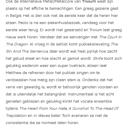
Ook de Alternatieve Metal/Metalcore van
Trivium
weet zijn
plaats op het affiche te bemachtigen. Een graag geziene gast
in België. Het is dan ook niet de eerste keer dat de heren hier
staan. Paolo is na een ziekenhuisbezoek, vandaag voor het
eerste weer terug. Er wordt niet geaarzeld en Trivium laat graag
nieuw werk horen. Vandaar dat we aanvangen met
The Court In
The Dragon.
Al vroeg in de setlist komt publiekslieveling
The
Sin And The Sentence,
daar wordt wel heel pijnlijk hoe zacht
het geluid staat en hoe slecht er gemixt wordt.
Strife
toont zich
gelukkig wederom weer een super livetrack, alleen laat
Matthew de refreinen door het publiek zingen om te
verdoezelen hoe matig zijn clean stem is. Ondanks dat het
verre van geweldig is, wordt er behoorlijk genoten vooraan en
dat is uiteindelijk het belangrijkst. Instrumentaal is het echt
genieten geblazen en gelukkig klinkt het vocale ensemble
tijdens
The Heart From Your Hate, A Gunshot To The Head Of
Trepidation
en
In Waves
beter. Toch evenaren ze niet de
consistentie die ze normaal laten horen.