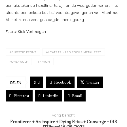
een uitstekende headliner te zijn en de weergoden waren, met
slechts een enkele bui, lief voor de gevangenen van Alcatraz.
Al met al een zeer geslaagde openingsdag.
Foto’s: Kick Verhaegen
AGNOSTIC FRONT
ALCATRAZ HARD ROCK & METAL FEST
POWERWOLF
TRIVIUM
Facebook
Twitter
0
DELEN
Pinterest
Linkedin
Email
vorig bericht
Frontierer + Archspire + Dying Fetus + Converge – 013