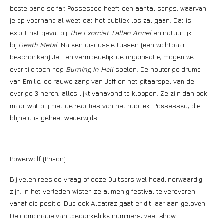
beste band so far. Possessed heeft een aantal songs, waarvan
je op voorhand al weet dat het publiek los zal gaan. Dat is
exact het geval bij
The Exorcist, Fallen Angel
en natuurlijk
bij
Death Metal.
Na een discussie tussen (een zichtbaar
beschonken) Jeff en vermoedelijk de organisatie, mogen ze
over tijd toch nog
Burning In Hell
spelen. De houterige drums
van Emilio, de rauwe zang van Jeff en het gitaarspel van de
overige 3 heren, alles lijkt vanavond te kloppen. Ze zijn dan ook
maar wat blij met de reacties van het publiek. Possessed, die
blijheid is geheel wederzijds.
Powerwolf (Prison)
Bij velen rees de vraag of deze Duitsers wel headlinerwaardig
zijn. In het verleden wisten ze al menig festival te veroveren
vanaf die positie. Dus ook Alcatraz gaat er dit jaar aan geloven.
De combinatie van toegankelijke nummers, veel show