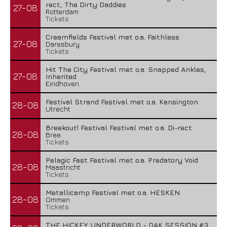
rect, The Dirty Daddies
27-08
Rotterdam
Tickets
Creamfields Festival met o.a. Faithless
27-08
Daresbury
Tickets
Hit The City Festival met o.a. Snapped Ankles,
27-08
Inherited
Eindhoven
Festival Strand Festival met o.a. Kensington
28-08
Utrecht
Breekout! Festival Festival met o.a. Di-rect
28-08
Bree
Tickets
Pelagic Fest Festival met o.a. Predatory Void
28-08
Maastricht
Tickets
Metallicamp Festival met o.a. HESKEN
28-08
Ommen
Tickets
THE HICKEY UNDERWORLD - DAK SESSION #3