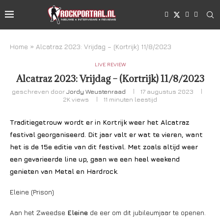
Home
»
Alcatraz 2023: Vrijdag – (Kortrijk) 11/8/2023
LIVE REVIEW
Alcatraz 2023: Vrijdag – (Kortrijk) 11/8/2023
geschreven door
Jordy Weustenraad
17 augustus 2023
2K
views
11 minuten leestijd
Traditiegetrouw wordt er in Kortrijk weer het Alcatraz
festival georganiseerd. Dit jaar valt er wat te vieren, want
het is de 15e editie van dit festival. Met zoals altijd weer
een gevarieerde line up, gaan we een heel weekend
genieten van Metal en Hardrock.
Eleine (Prison)
Aan het Zweedse
Eleine
de eer om dit jubileumjaar te openen.