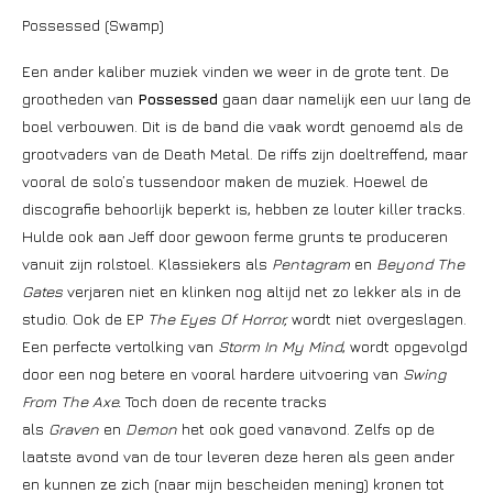
Possessed (Swamp)
Een ander kaliber muziek vinden we weer in de grote tent. De
grootheden van
Possessed
gaan daar namelijk een uur lang de
boel verbouwen. Dit is de band die vaak wordt genoemd als de
grootvaders van de Death Metal. De riffs zijn doeltreffend, maar
vooral de solo’s tussendoor maken de muziek. Hoewel de
discografie behoorlijk beperkt is, hebben ze louter killer tracks.
Hulde ook aan Jeff door gewoon ferme grunts te produceren
vanuit zijn rolstoel. Klassiekers als
Pentagram
en
Beyond The
Gates
verjaren niet en klinken nog altijd net zo lekker als in de
studio. Ook de EP
The Eyes Of Horror,
wordt niet overgeslagen.
Een perfecte vertolking van
Storm In My Mind
, wordt opgevolgd
door een nog betere en vooral hardere uitvoering van
Swing
From The Axe.
Toch doen de recente tracks
als
Graven
en
Demon
het ook goed vanavond. Zelfs op de
laatste avond van de tour leveren deze heren als geen ander
en kunnen ze zich (naar mijn bescheiden mening) kronen tot