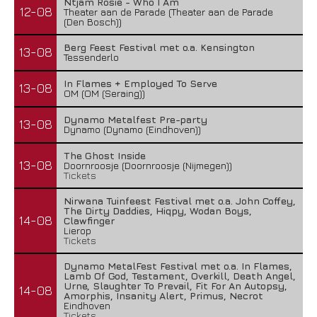
Ntjam Rosie - Who I Am
12-08
Theater aan de Parade (Theater aan de Parade
(Den Bosch))
Berg Feest Festival met o.a. Kensington
13-08
Tessenderlo
In Flames + Employed To Serve
13-08
OM (OM (Seraing))
Dynamo Metalfest Pre-party
13-08
Dynamo (Dynamo (Eindhoven))
The Ghost Inside
13-08
Doornroosje (Doornroosje (Nijmegen))
Tickets
Nirwana Tuinfeest Festival met o.a. John Coffey,
The Dirty Daddies, Hiqpy, Wodan Boys,
14-08
Clawfinger
Lierop
Tickets
Dynamo MetalFest Festival met o.a. In Flames,
Lamb Of God, Testament, Overkill, Death Angel,
Urne, Slaughter To Prevail, Fit For An Autopsy,
14-08
Amorphis, Insanity Alert, Primus, Necrot
Eindhoven
Tickets