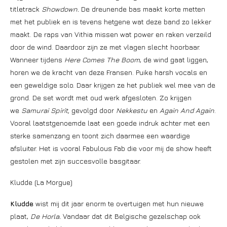
titletrack
Showdown.
De dreunende bas maakt korte metten
met het publiek en is tevens hetgene wat deze band zo lekker
maakt. De raps van Vithia missen wat power en raken verzeild
door de wind. Daardoor zijn ze met vlagen slecht hoorbaar.
Wanneer tijdens
Here Comes The Boom
, de wind gaat liggen,
horen we de kracht van deze Fransen. Puike harsh vocals en
een geweldige solo. Daar krijgen ze het publiek wel mee van de
grond. De set wordt met oud werk afgesloten. Zo krijgen
we
Samurai Spirit,
gevolgd door
Nekkestu
en
Again And Again
.
Vooral laatstgenoemde laat een goede indruk achter met een
sterke samenzang en toont zich daarmee een waardige
afsluiter. Het is vooral Fabulous Fab die voor mij de show heeft
gestolen met zijn succesvolle basgitaar.
Kludde (La Morgue)
Kludde
wist mij dit jaar enorm te overtuigen met hun nieuwe
plaat,
De Horla.
Vandaar dat dit Belgische gezelschap ook