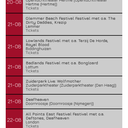
20-08
Hertme (Hertme))
Tickets
Glemmer Beach Festival Festival met o.a. The
Dirty Daddies, Krezip
21-08
Lemmer
Tickets
Lowlands Festival met o.a. Terzij De Horde,
Royal Blood
21-08
Biddinghuizen
Tickets
Badlands Festival met o.a. Bongloard
21-08
Lottum
Tickets
Zuiderpark Live: Wolfmother
21-08
Zuiderparktheater (Zuiderparktheater (Den Haag))
Tickets
Deafheaven
21-08
Doornroosje (Doornroosje (Nijmegen))
All Points East Festival Festival met o.a.
Deftones, Deafheaven
22-08
London
Tickets