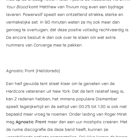
Your Blood
komt Matthew van Trivium nog even een bijdrage
leveren. Powerwolf speelt een ontzettend strakke, sterke en
vermakelijke set. In 90 minuten weten ze mij ook meer dan
genoeg te overtuigen, dat deze positie volledig rechtvaardig is.
De encore besluit ik dan ook over te slaan om wat extra
nummers van Converge mee te pakken.
Agnostic Front (Helldorado)
Een half gevulde tent staat klaar om te genieten van de
Hardcore veteranen uit New York. Dat de tent relatief leeg is,
kan 2 redenen hebben; het immens populaire Dismember
speelt tegelijkertijd en de settijd van 00:25 tot 1:30 is ook niet
bepaald meer vroeg te noemen. Onder leiding van Roger Miret
mag
Agnostic Front
meer dan een uur moshpits creëren. Met
de ruime discografie die deze band heeft, kunnen ze
verschillende setlists samenstellen. Gelukkig kiezen de heren