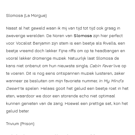
Slomosa (La Morgue)
Naast al het geweld waan ik mij van tijd tot tijd ook graag in
zweverige werelden. De Noren van
Slomosa
zijn hier perfect
voor. Vocalist Benjamin zijn stem is een beetje als Rivella, een
beetje vreemd doch lekker. Fijne riffs om op te headbangen en
vooral lekker dromerige muziek. Natuurlijk laat Slomosa de
kans niet onbenut om hun nieuwste single,
Cabin Fever
live op
te voeren. Dit is nog eens ontspannen muziek luisteren, zeker
wanneer ze besluiten om mijn favoriete nummer,
In My Mind’s
Desert
te spelen. Helaas gooit het geluid een beetje roet in het
eten, waardoor we door een storende echo niet optimaal
kunnen genieten van de zang. Hoewel een prettige set, kon het
geluid beter.
Trivium (Prison)