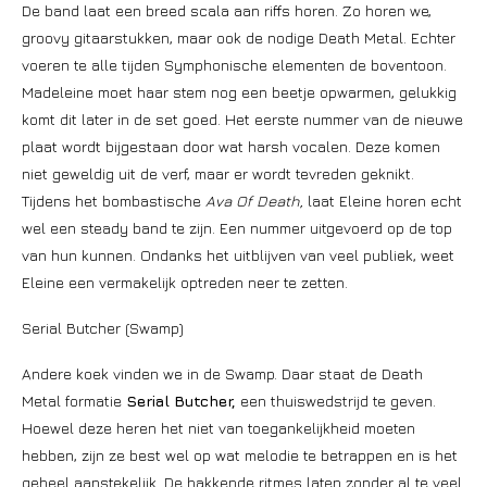
De band laat een breed scala aan riffs horen. Zo horen we,
groovy gitaarstukken, maar ook de nodige Death Metal. Echter
voeren te alle tijden Symphonische elementen de boventoon.
Madeleine moet haar stem nog een beetje opwarmen, gelukkig
komt dit later in de set goed. Het eerste nummer van de nieuwe
plaat wordt bijgestaan door wat harsh vocalen. Deze komen
niet geweldig uit de verf, maar er wordt tevreden geknikt.
Tijdens het bombastische
Ava Of Death,
laat Eleine horen echt
wel een steady band te zijn. Een nummer uitgevoerd op de top
van hun kunnen. Ondanks het uitblijven van veel publiek, weet
Eleine een vermakelijk optreden neer te zetten.
Serial Butcher (Swamp)
Andere koek vinden we in de Swamp. Daar staat de Death
Metal formatie
Serial Butcher,
een thuiswedstrijd te geven.
Hoewel deze heren het niet van toegankelijkheid moeten
hebben, zijn ze best wel op wat melodie te betrappen en is het
geheel aanstekelijk. De hakkende ritmes laten zonder al te veel