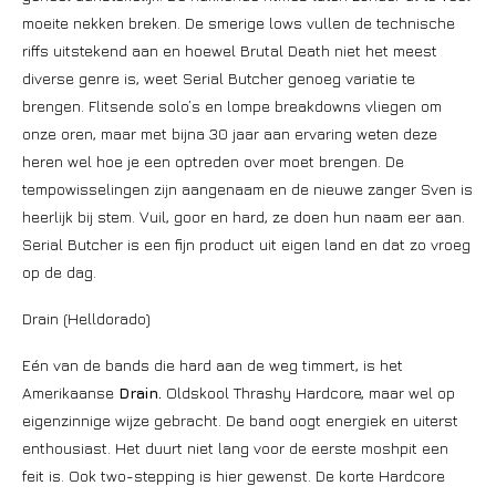
moeite nekken breken. De smerige lows vullen de technische
riffs uitstekend aan en hoewel Brutal Death niet het meest
diverse genre is, weet Serial Butcher genoeg variatie te
brengen. Flitsende solo’s en lompe breakdowns vliegen om
onze oren, maar met bijna 30 jaar aan ervaring weten deze
heren wel hoe je een optreden over moet brengen. De
tempowisselingen zijn aangenaam en de nieuwe zanger Sven is
heerlijk bij stem. Vuil, goor en hard, ze doen hun naam eer aan.
Serial Butcher is een fijn product uit eigen land en dat zo vroeg
op de dag.
Drain (Helldorado)
Eén van de bands die hard aan de weg timmert, is het
Amerikaanse
Drain.
Oldskool Thrashy Hardcore, maar wel op
eigenzinnige wijze gebracht. De band oogt energiek en uiterst
enthousiast. Het duurt niet lang voor de eerste moshpit een
feit is. Ook two-stepping is hier gewenst. De korte Hardcore