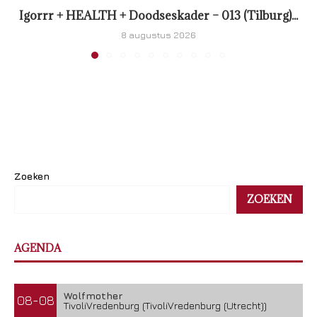
Igorrr + HEALTH + Doodseskader – 013 (Tilburg)...
8 augustus 2026
Zoeken
ZOEKEN
AGENDA
Wolfmother
08-08
TivoliVredenburg (TivoliVredenburg (Utrecht))