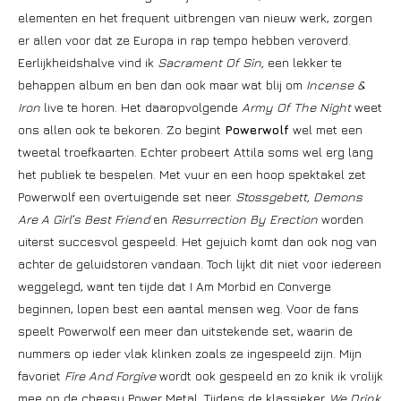
elementen en het frequent uitbrengen van nieuw werk, zorgen
er allen voor dat ze Europa in rap tempo hebben veroverd.
Eerlijkheidshalve vind ik
Sacrament Of Sin,
een lekker te
behappen album en ben dan ook maar wat blij om
Incense &
Iron
live te horen. Het daaropvolgende
Army Of The Night
weet
ons allen ook te bekoren. Zo begint
Powerwolf
wel met een
tweetal troefkaarten. Echter probeert Attila soms wel erg lang
het publiek te bespelen. Met vuur en een hoop spektakel zet
Powerwolf een overtuigende set neer.
Stossgebett, Demons
Are A Girl’s Best Friend
en
Resurrection By Erection
worden
uiterst succesvol gespeeld. Het gejuich komt dan ook nog van
achter de geluidstoren vandaan. Toch lijkt dit niet voor iedereen
weggelegd, want ten tijde dat I Am Morbid en Converge
beginnen, lopen best een aantal mensen weg. Voor de fans
speelt Powerwolf een meer dan uitstekende set, waarin de
nummers op ieder vlak klinken zoals ze ingespeeld zijn. Mijn
favoriet
Fire And Forgive
wordt ook gespeeld en zo knik ik vrolijk
mee op de cheesy Power Metal. Tijdens de klassieker,
We Drink