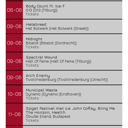
Body Count ft. Ice-T
08-08
013 (013 (Tilburg))
Tickets
Hatebreed
09-08
Het Bolwerk (Het Bolwerk (Sneek))
Midnight
09-08
Bibelot (Bibelot (Dordrecht))
Tickets
Spectral Wound
09-08
Hall Of Fame (Hall Of Fame (Tilburg))
Tickets
Arch Enemy
09-08
TivoliVredenburg (TivoliVredenburg (Utrecht))
Municipal Waste
10-08
Dynamo (Dynamo (Eindhoven))
Tickets
Sziget Festival met o.a. John Coffey, Bring Me
The Horizon, Health
11-08
Óbudai Eiland, Budapest
Tickets