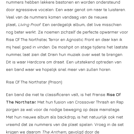
nummers hebben lekkere bastonen en worden ondersteund
door agressieve vocalen. Een waar genot om naar te luisteren.
Veel van de nummers komen vandaag van de nieuwe
plaat,
Living Proof
. Een oerdegelijk album, dat live misschien
nog beter werkt. Ze noemen zichzelf de perfecte opwarmer voor
Rise Of The Northstar, Terror en Agnostic Front en daar kan ik
mij heel goed in vinden. De moshpit on stage tijdens het laatste
nummer, laat zien dat Drain hun muziek over weet te brengen.
Dit is waar Hardcore om draait. Een uitstekend optreden van
een band waar we hopelijk snel meer van zullen horen.
Rise Of The Northstar (Prison)
Een band die niet te classificeren valt, is het Franse
Rise Of
The Northstar.
Met hun fusion van Crossover Thrash en Rap
zorgen ze wel voor de nodige beweging op deze mainstage.
Met hun nieuwe album als backdrop, is het natuurlijk ook niet
vreemd dat ze nummers van die plaat spelen. Vroeg in de set
krijgen we daarom
The Anthem,
gevolgd door de