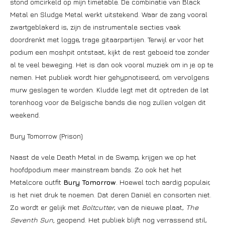
stond omcirkeld op mijn timetable. De combinatie van Black
Metal en Sludge Metal werkt uitstekend. Waar de zang vooral
zwartgeblakerd is, zijn de instrumentale secties vaak
doordrenkt met logge, trage gitaarpartijen. Terwijl er voor het
podium een moshpit ontstaat, kijkt de rest geboeid toe zonder
al te veel beweging. Het is dan ook vooral muziek om in je op te
nemen. Het publiek wordt hier gehypnotiseerd, om vervolgens
murw geslagen te worden. Kludde legt met dit optreden de lat
torenhoog voor de Belgische bands die nog zullen volgen dit
weekend.
Bury Tomorrow (Prison)
Naast de vele Death Metal in de Swamp, krijgen we op het
hoofdpodium meer mainstream bands. Zo ook het het
Metalcore outfit
Bury Tomorrow
. Hoewel toch aardig populair,
is het niet druk te noemen. Dat deren Daniël en consorten niet.
Zo wordt er gelijk met
Boltcutter
, van de nieuwe plaat,
The
Seventh Sun,
geopend. Het publiek blijft nog verrassend stil,