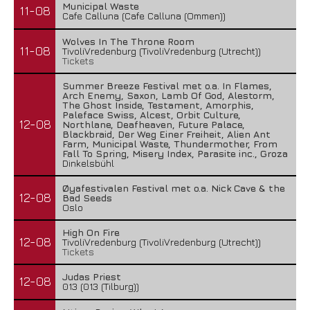
Municipal Waste
11-08
Cafe Calluna (Cafe Calluna (Ommen))
Wolves In The Throne Room
11-08
TivoliVredenburg (TivoliVredenburg (Utrecht))
Tickets
Summer Breeze Festival met o.a. In Flames,
Arch Enemy, Saxon, Lamb Of God, Alestorm,
The Ghost Inside, Testament, Amorphis,
Paleface Swiss, Alcest, Orbit Culture,
12-08
Northlane, Deafheaven, Future Palace,
Blackbraid, Der Weg Einer Freiheit, Alien Ant
Farm, Municipal Waste, Thundermother, From
Fall To Spring, Misery Index, Parasite inc., Groza
Dinkelsbühl
Øyafestivalen Festival met o.a. Nick Cave & the
12-08
Bad Seeds
Oslo
High On Fire
12-08
TivoliVredenburg (TivoliVredenburg (Utrecht))
Tickets
Judas Priest
12-08
013 (013 (Tilburg))