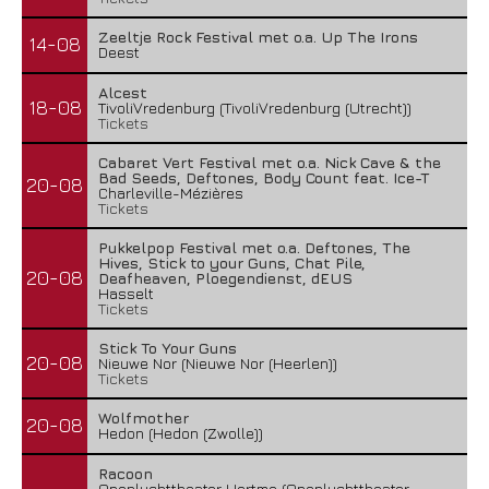
Zeeltje Rock Festival met o.a. Up The Irons
14-08
Deest
Alcest
18-08
TivoliVredenburg (TivoliVredenburg (Utrecht))
Tickets
Cabaret Vert Festival met o.a. Nick Cave & the
Bad Seeds, Deftones, Body Count feat. Ice-T
20-08
Charleville-Mézières
Tickets
Pukkelpop Festival met o.a. Deftones, The
Hives, Stick to your Guns, Chat Pile,
20-08
Deafheaven, Ploegendienst, dEUS
Hasselt
Tickets
Stick To Your Guns
20-08
Nieuwe Nor (Nieuwe Nor (Heerlen))
Tickets
Wolfmother
20-08
Hedon (Hedon (Zwolle))
Racoon
Openluchttheater Hertme (Openluchttheater