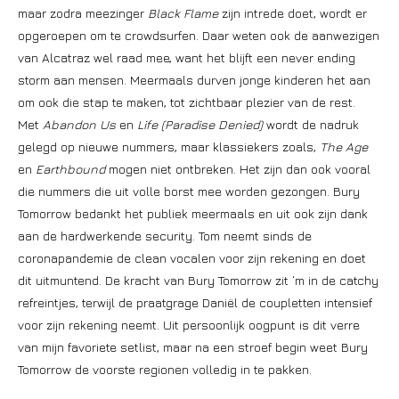
maar zodra meezinger
Black Flame
zijn intrede doet, wordt er
opgeroepen om te crowdsurfen. Daar weten ook de aanwezigen
van Alcatraz wel raad mee, want het blijft een never ending
storm aan mensen. Meermaals durven jonge kinderen het aan
om ook die stap te maken, tot zichtbaar plezier van de rest.
Met
Abandon Us
en
Life (Paradise Denied)
wordt de nadruk
gelegd op nieuwe nummers, maar klassiekers zoals,
The Age
en
Earthbound
mogen niet ontbreken. Het zijn dan ook vooral
die nummers die uit volle borst mee worden gezongen. Bury
Tomorrow bedankt het publiek meermaals en uit ook zijn dank
aan de hardwerkende security. Tom neemt sinds de
coronapandemie de clean vocalen voor zijn rekening en doet
dit uitmuntend. De kracht van Bury Tomorrow zit ‘m in de catchy
refreintjes, terwijl de praatgrage Daniël de coupletten intensief
voor zijn rekening neemt. Uit persoonlijk oogpunt is dit verre
van mijn favoriete setlist, maar na een stroef begin weet Bury
Tomorrow de voorste regionen volledig in te pakken.