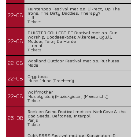
Huntenpop Festival met o.a. Di-rect, Up The
Irons, The Dirty Daddies, Therapy?
22-08
Ulft
Tickets
DUISTER COLLECTIEF Festival met o.a. Sun
Worship, Doodseskader, Alkerdeel, Ggu:ll,
22-08
Modder, Terzij De Horde
Utrecht
Tickets
Waailand Outdoor Festival met o.a. Ruthless
22-08
Made
Cryptosis
22-08
Iduna (Iduna (Drachten))
Wolfmother
22-08
Muziekgieterij (Muziekgieterij (Maastricht))
Tickets
Rock en Seine Festival met o.a. Nick Cave & the
Bad Seeds, Deftones, Interpol
26-08
Parijs
Tickets
CuliNESSE Festival met o.a. Kensington, Di-