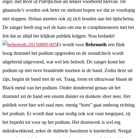
erger, met
Reek of Putrifaction
als lekker voorbeeld hiervan. De
gitaarsolo’s worden ook beter en stiekum hopen we dat ze voorlopig
niet stoppen. Helaas moeten ook zij zich houden aan het tijdschema.
De zanger heeft nog wel de kans om ons te complimenteren met het
feit dat ze altijd het lelijkste publiek krijgen. Nou bedankt!
Er wordt voor
Behemoth
een flink
hoog drumstel het podium opgereden en de soundcheck wordt
uitgebreid uitgevoerd, wat wel iets belooft. De zanger komt het
podium op met twee brandende toortsen in de hand. Zodra deze uit
zijn, begint de band met de set. Traag, loom en ultrazwaar blaast de
Black metal van het podium. Onder donderend geraas uit het
drumstel zet de band een enorm duister en donkere sfeer neer. Het
publiek weet hier wel raad mee, menig “horn” gaat omhoog richting
het podium. Er wordt daar waar nodig ook wat vuur toegepast, zij
het beperkt tot voor op het podium. Het drumwerk is wel erg
indrukwekkend, zeker de dubbele bassdrum is kneiterhard. Nergal