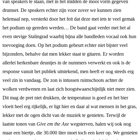
van speakers te staan, met in het midden de mooi vorm gegeven
drumset. De speakers echter zijn voor zover we kunnen zien
helemaal nep, versterkt door het feit dat deze met iets te veel gemak
het podium op gereden werden… De band gaat verder met het al
even stevige Stalingrad waarbij bijna alle bandleden vocaal ook hun
toevoeging doen. Op het podium gebeurt echter niet bijster veel
bijzonders, behalve dat men lekker staat te gitaren. Er worden
allerlei herkenbare deuntjes in de nummers verwerkt en ook is de
response vanuit het publiek uitstekend, men heeft er nog steeds erg
veel zin in vandaag. De zon is intussen ruimschoots achter de
wolken verdwenen en laat zich hoogstwaarschijnlijk niet meer zien.
Dit mag de pret niet drukken, de temperatuur is goed en het bier
vloeit heel erg rijkelijk, er ligt hier en daar al wat mensen in het gras,
lekker met de ogen dicht van de muziek te genieten. Terwijl de
laatste tonen van
Give em the Axe
wegsterven, halen wij ook nog
maar een biertje, die 30.000 liter moet toch een keer op. We genieten