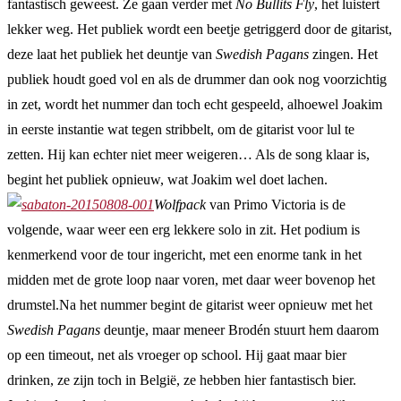
fantastisch geweest. Ze gaan verder met
No Bullits Fly
, het luistert
lekker weg. Het publiek wordt een beetje getriggerd door de gitarist,
deze laat het publiek het deuntje van
Swedish Pagans
zingen. Het
publiek houdt goed vol en als de drummer dan ook nog voorzichtig
in zet, wordt het nummer dan toch echt gespeeld, alhoewel Joakim
in eerste instantie wat tegen stribbelt, om de gitarist voor lul te
zetten. Hij kan echter niet meer weigeren… Als de song klaar is,
begint het publiek opnieuw, wat Joakim wel doet lachen.
Wolfpack
van Primo Victoria is de
volgende, waar weer een erg lekkere solo in zit. Het podium is
kenmerkend voor de tour ingericht, met een enorme tank in het
midden met de grote loop naar voren, met daar weer bovenop het
drumstel.Na het nummer begint de gitarist weer opnieuw met het
Swedish Pagans
deuntje, maar meneer Brodén stuurt hem daarom
op een timeout, net als vroeger op school. Hij gaat maar bier
drinken, ze zijn toch in België, ze hebben hier fantastisch bier.