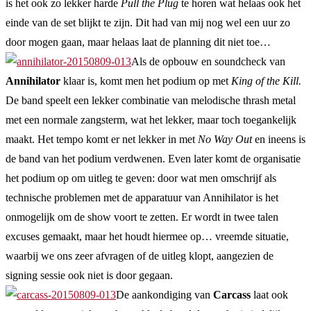
is het ook zo lekker harde
Pull the Plug
te horen wat helaas ook het
einde van de set blijkt te zijn. Dit had van mij nog wel een uur zo
door mogen gaan, maar helaas laat de planning dit niet toe…
Als de opbouw en soundcheck van
Annihilator
klaar is, komt men het podium op met
King of the Kill.
De band speelt een lekker combinatie van melodische thrash metal
met een normale zangsterm, wat het lekker, maar toch toegankelijk
maakt. Het tempo komt er net lekker in met
No Way Out
en ineens is
de band van het podium verdwenen. Even later komt de organisatie
het podium op om uitleg te geven: door wat men omschrijf als
technische problemen met de apparatuur van Annihilator is het
onmogelijk om de show voort te zetten. Er wordt in twee talen
excuses gemaakt, maar het houdt hiermee op… vreemde situatie,
waarbij we ons zeer afvragen of de uitleg klopt, aangezien de
signing sessie ook niet is door gegaan.
De aankondiging van
Carcass
laat ook