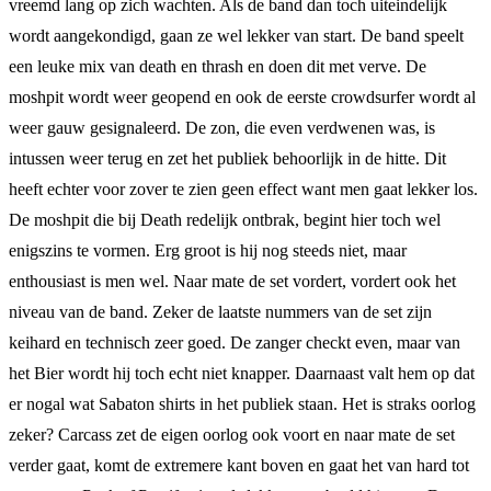
vreemd lang op zich wachten. Als de band dan toch uiteindelijk
wordt aangekondigd, gaan ze wel lekker van start. De band speelt
een leuke mix van death en thrash en doen dit met verve. De
moshpit wordt weer geopend en ook de eerste crowdsurfer wordt al
weer gauw gesignaleerd. De zon, die even verdwenen was, is
intussen weer terug en zet het publiek behoorlijk in de hitte. Dit
heeft echter voor zover te zien geen effect want men gaat lekker los.
De moshpit die bij Death redelijk ontbrak, begint hier toch wel
enigszins te vormen. Erg groot is hij nog steeds niet, maar
enthousiast is men wel. Naar mate de set vordert, vordert ook het
niveau van de band. Zeker de laatste nummers van de set zijn
keihard en technisch zeer goed. De zanger checkt even, maar van
het Bier wordt hij toch echt niet knapper. Daarnaast valt hem op dat
er nogal wat Sabaton shirts in het publiek staan. Het is straks oorlog
zeker? Carcass zet de eigen oorlog ook voort en naar mate de set
verder gaat, komt de extremere kant boven en gaat het van hard tot