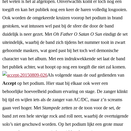
het weten is het al afgelopen. Onverwachts komt er toch nog een
toegift en kan het publiek nog een keer de haren volledig losgooien.
Ook worden de omgekeerde kruizen voorop het podium in brand
gestoken, wat intussen wel past bij de sfeer die door de band
duidelijk is neer gezet. Met
Oh Father O Satan O Sun
eindigt de set
uiteindelijk, waarbij de band zich tijdens het nummer tooit in zwart
gehoornde maskers, wat goed past bij het toch wel demonische
character van het album. Met een indrukwekkende set laat de band
het publiek achter, wat hoopt op nog een toegift die niet zal komen.
Als volgende staan de oud gedienden van
Accept
op het podium. Hier staat bij elkaar ook weer een
behoorlijke hoeveelheid podium ervaring on stage. De zanger klinkt
bij tijd en wijlen iets als de zanger van AC/DC, maar z’n screams
gaan veel hoger. Met
Stampede
zetten ze de toon voor de set, de
band zet een hele stevige rock and roll neer, waarbij de overtuigende
solo’s niet geschuwd worden. Op het podium lijkt een grote muur