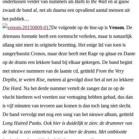
ondertussen verder van nummers als
Balls to the Wall
en al gauw
zwaait de band af, net als daarna een opvallend aantal mensen uit
het publiek…
De volgende op de line-up is
Venom
. De
driemans formatie heeft een roemrucht verleden, maar is natuurlijk
allang niet meer in originele bezetting. Het enige lid van toen is
zanger/bassist Cronos, maar deze heeft met Rage op gitaar en Dante
op de drums een lekkere band bij elkaar gekregen. De band begint
met nieuwe nummers van de laatste cd, getiteld
From the Very
Depths, te weten
Rise,
meteen al gevolgd door het al net zo lekkere
Die Hard
. Na het derde nummer vertelt de zanger dat ze op de
vlucht hierheen wel veertien uur vertraging hebben gehad, dus dan
is vijf minuten van tevoren aan komen is dan toch lang niet slecht.
De band vervolgt met nog een song van het nieuwe album, getiteld
Long Haired Punks. Ook hier is duidelijk te zien: de drummer van
de band is een ontzettend beest achter de drums. Met ontblootte