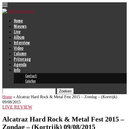
Home
Nieuws
Live
Album
Interview
Video
Column
Prijsvraag
Agenda
Info
Contact
Colofon
Zoeken
Home
»
Alcatraz Hard Rock & Metal Fest 2015 – Zondag – (Kortrijk)
09/08/2015
LIVE REVIEW
Alcatraz Hard Rock & Metal Fest 2015 –
Zondag – (Kortrijk) 09/08/2015