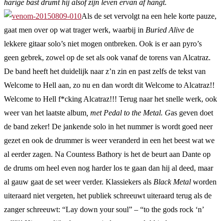
harige bast drumt hij alsof zijn leven ervan af hangt.
Als de set vervolgt na een hele korte pauze,
gaat men over op wat trager werk, waarbij in
Buried Alive
de
lekkere gitaar solo’s niet mogen ontbreken. Ook is er aan pyro’s
geen gebrek, zowel op de set als ook vanaf de torens van Alcatraz.
De band heeft het duidelijk naar z’n zin en past zelfs de tekst van
Welcome to Hell aan, zo nu en dan wordt dit Welcome to Alcatraz!!
Welcome to Hell f*cking Alcatraz!!! Terug naar het snelle werk, ook
weer van het laatste album
, met
Pedal to the Metal. G
as geven doet
de band zeker! De jankende solo in het nummer is wordt goed neer
gezet en ook de drummer is weer veranderd in een het beest wat we
al eerder zagen. Na Countess Bathory is het de beurt aan Dante op
de drums om heel even nog harder los te gaan dan hij al deed, maar
al gauw gaat de set weer verder. Klassiekers als
Black Metal
worden
uiteraard niet vergeten, het publiek schreeuwt uiteraard terug als de
zanger schreeuwt: “Lay down your soul” – “to the gods rock ‘n’