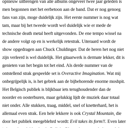
opnieuw uitbrengen van alle albums ongeveer twee jaar geleden is
men begonnen met het eerbetoon aan de band. Dat er nog genoeg
fans van zijn, moge duidelijk zijn. Het eerste nummer is nog wat
tam, maar bij het tweede wordt wel duidelijk wie er mede de
technische death metal heeft uitgevonden. De ene tempo wissel na
de andere volgt op en is werkelijk retestrak. Uiteraard wordt de
show opgedragen aan Chuck Chuldinger. Dat de heren het nog niet
zijn verleerd is wel duidelijk. Het gitaarwerk is dermate lekker, dit is
genieten van het begin tot het eind. Als derde nummer van de
ontstellend strak gespeelde set is
Overactive Imagination
. Wat mij
onbegrijpelijk is, is het gebrek aan de bijbehorende enorme moshpit.
Het Belgisch publiek is blijkbaar iets terughoudender dan de
noorder en oosterburen, maar gelukkig lijdt de muziek daar totaal
niet onder. Alle stukken, traag, middel, snel of knetterhard, het is
allemaal even strak. Een hele lekkere is ook
Crystal Mountain,
die
door het publiek meegeblehrd wordt:
Evil takes its form!!
. Even later