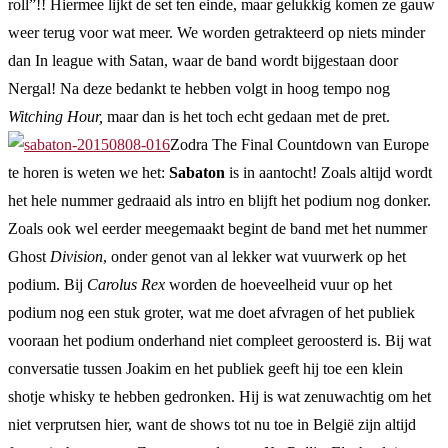
roll”!! Hiermee lijkt de set ten einde, maar gelukkig komen ze gauw
weer terug voor wat meer. We worden getrakteerd op niets minder
dan In league with Satan, waar de band wordt bijgestaan door
Nergal! Na deze bedankt te hebben volgt in hoog tempo nog
Witching Hour,
maar dan is het toch echt gedaan met de pret.
Zodra The Final Countdown van Europe
te horen is weten we het:
Sabaton
is in aantocht! Zoals altijd wordt
het hele nummer gedraaid als intro en blijft het podium nog donker.
Zoals ook wel eerder meegemaakt begint de band met het nummer
Ghost
Division
, onder genot van al lekker wat vuurwerk op het
podium. Bij
Carolus Rex
worden de hoeveelheid vuur op het
podium nog een stuk groter, wat me doet afvragen of het publiek
vooraan het podium onderhand niet compleet geroosterd is. Bij wat
conversatie tussen Joakim en het publiek geeft hij toe een klein
shotje whisky te hebben gedronken. Hij is wat zenuwachtig om het
niet verprutsen hier, want de shows tot nu toe in België zijn altijd