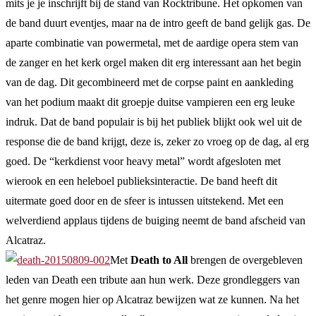
mits je je inschrijft bij de stand van Rocktribune. Het opkomen van
de band duurt eventjes, maar na de intro geeft de band gelijk gas. De
aparte combinatie van powermetal, met de aardige opera stem van
de zanger en het kerk orgel maken dit erg interessant aan het begin
van de dag. Dit gecombineerd met de corpse paint en aankleding
van het podium maakt dit groepje duitse vampieren een erg leuke
indruk. Dat de band populair is bij het publiek blijkt ook wel uit de
response die de band krijgt, deze is, zeker zo vroeg op de dag, al erg
goed. De “kerkdienst voor heavy metal” wordt afgesloten met
wierook en een heleboel publieksinteractie. De band heeft dit
uitermate goed door en de sfeer is intussen uitstekend. Met een
welverdiend applaus tijdens de buiging neemt de band afscheid van
Alcatraz.
Met
Death to All
brengen de overgebleven
leden van Death een tribute aan hun werk. Deze grondleggers van
het genre mogen hier op Alcatraz bewijzen wat ze kunnen. Na het