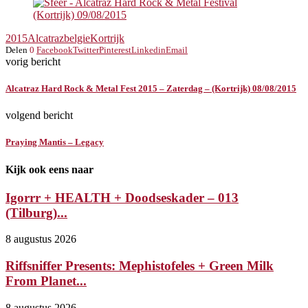
2015
Alcatraz
belgie
Kortrijk
Delen
0
Facebook
Twitter
Pinterest
Linkedin
Email
vorig bericht
Alcatraz Hard Rock & Metal Fest 2015 – Zaterdag – (Kortrijk) 08/08/2015
volgend bericht
Praying Mantis – Legacy
Kijk ook eens naar
Igorrr + HEALTH + Doodseskader – 013
(Tilburg)...
8 augustus 2026
Riffsniffer Presents: Mephistofeles + Green Milk
From Planet...
8 augustus 2026