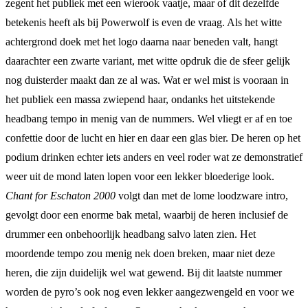
zegent het publiek met een wierook vaatje, maar of dit dezelfde
betekenis heeft als bij Powerwolf is even de vraag. Als het witte
achtergrond doek met het logo daarna naar beneden valt, hangt
daarachter een zwarte variant, met witte opdruk die de sfeer gelijk
nog duisterder maakt dan ze al was. Wat er wel mist is vooraan in
het publiek een massa zwiepend haar, ondanks het uitstekende
headbang tempo in menig van de nummers. Wel vliegt er af en toe
confettie door de lucht en hier en daar een glas bier. De heren op het
podium drinken echter iets anders en veel roder wat ze demonstratief
weer uit de mond laten lopen voor een lekker bloederige look.
Chant for Eschaton 2000
volgt dan met de lome loodzware intro,
gevolgt door een enorme bak metal, waarbij de heren inclusief de
drummer een onbehoorlijk headbang salvo laten zien. Het
moordende tempo zou menig nek doen breken, maar niet deze
heren, die zijn duidelijk wel wat gewend. Bij dit laatste nummer
worden de pyro’s ook nog even lekker aangezwengeld en voor we