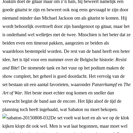
Joakim doet de gitaar maar om z’n hals, hij beweert namelijk een
goede gitarist te zijn en beweert ook nog eens gevraagd te zijn door
niemand minder dan Michael Jackson om als gitarist te komen. Hij
wordt behoorlijk overtroeft door zijn bandgenoot op gitaar, maar het
is onderhand wel welletjes met de twee. Misschien is het beter dat ze
beiden even een timeout pakken, aangezien ze beiden als
waardeloos bestempeld worden. De rest van de band heeft een beter
idee, het is tijd voor een nummer over de Belgische historie:
Resist
and Bite
! De stomende tank en het vuur op het podium maken de
show compleet, het geheel is goed doordacht. Het vervolg van de
set bestaan uit een aantal favorieten, waaronder
Panzerkampf
en
The
Art of War
. Het beste moet echter nog komen en sneller dan
verwacht begint de band aan de encore. Het lijkt alsof de tijd de
planning toch heeft ingehaald, wat Sabaton nu moet bekopen.
De set voelt wat kort en als we op de klok
kijken klopt dit ook wel. Men is wat laat begonnen, maar moet wel