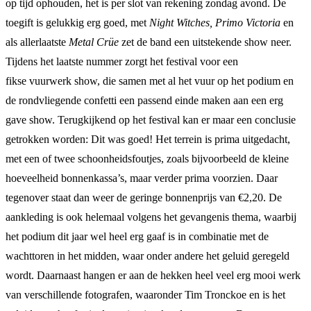
op tijd ophouden, het is per slot van rekening zondag avond. De
toegift is gelukkig erg goed, met
Night Witches, Primo Victoria
en
als allerlaatste
Metal Crüe
zet de band een uitstekende show neer.
Tijdens het laatste nummer zorgt het festival voor een
fikse vuurwerk show, die samen met al het vuur op het podium en
de rondvliegende confetti een passend einde maken aan een erg
gave show. Terugkijkend op het festival kan er maar een conclusie
getrokken worden: Dit was goed! Het terrein is prima uitgedacht,
met een of twee schoonheidsfoutjes, zoals bijvoorbeeld de kleine
hoeveelheid bonnenkassa’s, maar verder prima voorzien. Daar
tegenover staat dan weer de geringe bonnenprijs van €2,20. De
aankleding is ook helemaal volgens het gevangenis thema, waarbij
het podium dit jaar wel heel erg gaaf is in combinatie met de
wachttoren in het midden, waar onder andere het geluid geregeld
wordt. Daarnaast hangen er aan de hekken heel veel erg mooi werk
van verschillende fotografen, waaronder Tim Tronckoe en is het