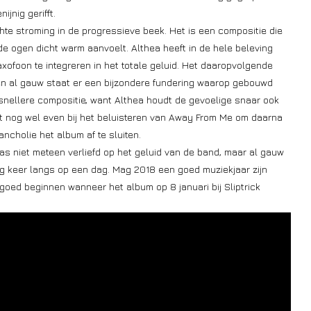
jnig gerifft.
ichte stroming in de progressieve beek. Het is een compositie die
e ogen dicht warm aanvoelt. Althea heeft in de hele beleving
ofoon te integreren in het totale geluid. Het daaropvolgende
 en al gauw staat er een bijzondere fundering waarop gebouwd
snellere compositie, want Althea houdt de gevoelige snaar ook
ijft nog wel even bij het beluisteren van Away From Me om daarna
ancholie het album af te sluiten.
was niet meteen verliefd op het geluid van de band, maar al gauw
g keer langs op een dag. Mag 2018 een goed muziekjaar zijn
 goed beginnen wanneer het album op 8 januari bij Sliptrick