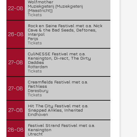
Wolfmother
Muziekgieterij (Muziekgieterij
22-08
(Maastricht))
Tickets
Rock en Seine Festival met o.a. Nick
Cave & the Bad Seeds, Deftones,
26-08
Interpol
Parijs
Tickets
CuliNESSE Festival met o.a.
Kensington, Di-rect, The Dirty
27-08
Daddies
Rotterdam
Tickets
Creamfields Festival met o.a.
Faithless
27-08
Daresbury
Tickets
Hit The City Festival met o.a.
27-08
Snapped Ankles, Inherited
Eindhoven
Festival Strand Festival met o.a.
28-08
Kensington
Utrecht