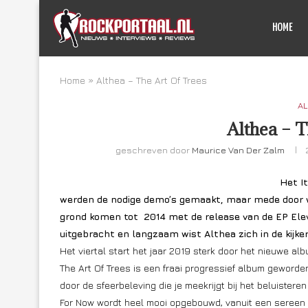
HOME
Home
»
Althea – The Art Of Trees
AL
Althea – T
geschreven door
Maurice Van Der Zalm
Het It
werden de nodige demo’s gemaakt, maar mede door wa
grond komen tot 2014 met de release van de EP El
uitgebracht en langzaam wist Althea zich in de kijker t
Het viertal start het jaar 2019 sterk door het nieuwe al
The Art Of Trees is een fraai progressief album geword
door de sfeerbeleving die je meekrijgt bij het beluistere
For Now wordt heel mooi opgebouwd, vanuit een sereen k