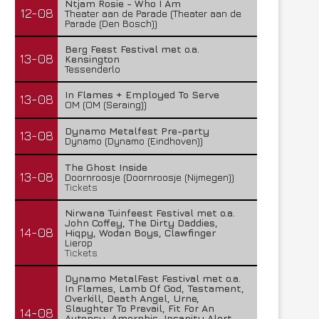
Ntjam Rosie - Who I Am
12-08
Theater aan de Parade (Theater aan de
Parade (Den Bosch))
Berg Feest Festival met o.a.
13-08
Kensington
Tessenderlo
In Flames + Employed To Serve
13-08
OM (OM (Seraing))
Dynamo Metalfest Pre-party
13-08
Dynamo (Dynamo (Eindhoven))
The Ghost Inside
13-08
Doornroosje (Doornroosje (Nijmegen))
Tickets
Nirwana Tuinfeest Festival met o.a.
John Coffey, The Dirty Daddies,
14-08
Hiqpy, Wodan Boys, Clawfinger
Lierop
Tickets
Dynamo MetalFest Festival met o.a.
In Flames, Lamb Of God, Testament,
Overkill, Death Angel, Urne,
Slaughter To Prevail, Fit For An
14-08
Autopsy, Amorphis, Insanity Alert,