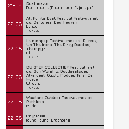
Deafheaven
21-08
Doornroosje (Doornroosje (Nijmegen))
All Points East Festival Festival met
o.a. Deftones, Deafheaven
22-08
London
Tickets
Huntenpop Festival met o.a. Di-rect,
Up The Irons, The Dirty Daddies,
22-08
Therapy?
Ulft
Tickets
DUISTER COLLECTIEF Festival met
o.a. Sun Worship, Doodseskader,
Alkerdeel, Ggu:ll, Modder, Terzij De
22-08
Horde
Utrecht
Tickets
Waailand Outdoor Festival met o.a.
22-08
Ruthless
Made
Cryptosis
22-08
Iduna (Iduna (Drachten))