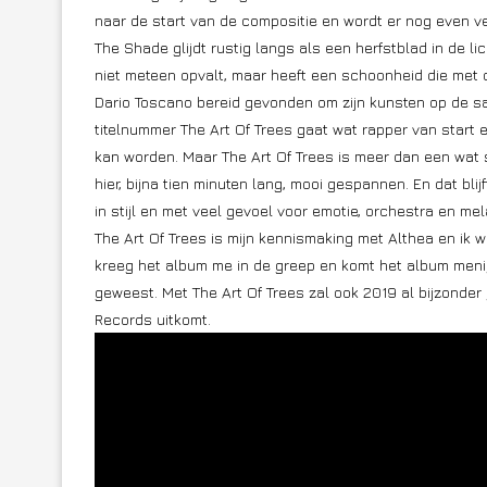
naar de start van de compositie en wordt er nog even veni
The Shade glijdt rustig langs als een herfstblad in de l
niet meteen opvalt, maar heeft een schoonheid die met d
Dario Toscano bereid gevonden om zijn kunsten op de sax
titelnummer The Art Of Trees gaat wat rapper van start
kan worden. Maar The Art Of Trees is meer dan een wat 
hier, bijna tien minuten lang, mooi gespannen. En dat bl
in stijl en met veel gevoel voor emotie, orchestra en mel
The Art Of Trees is mijn kennismaking met Althea en ik 
kreeg het album me in de greep en komt het album meni
geweest. Met The Art Of Trees zal ook 2019 al bijzonder
Records uitkomt.