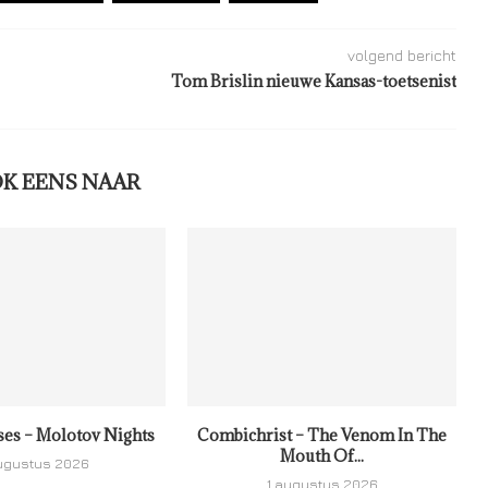
volgend bericht
Tom Brislin nieuwe Kansas-toetsenist
OK EENS NAAR
ses – Molotov Nights
Combichrist – The Venom In The
Mouth Of...
ugustus 2026
1 augustus 2026