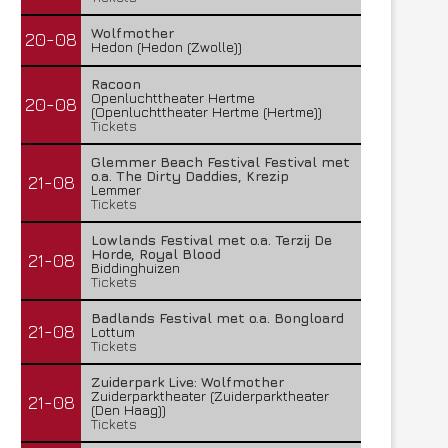
Wolfmother
20-08
Hedon (Hedon (Zwolle))
Racoon
Openluchttheater Hertme
20-08
(Openluchttheater Hertme (Hertme))
Tickets
Glemmer Beach Festival Festival met
o.a. The Dirty Daddies, Krezip
21-08
Lemmer
Tickets
Lowlands Festival met o.a. Terzij De
Horde, Royal Blood
21-08
Biddinghuizen
Tickets
Badlands Festival met o.a. Bongloard
21-08
Lottum
Tickets
Zuiderpark Live: Wolfmother
Zuiderparktheater (Zuiderparktheater
21-08
(Den Haag))
Tickets