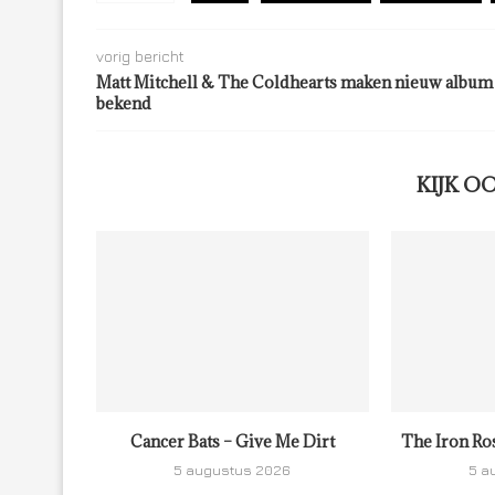
vorig bericht
Matt Mitchell & The Coldhearts maken nieuw album
bekend
KIJK O
Cancer Bats – Give Me Dirt
The Iron Ro
5 augustus 2026
5 a