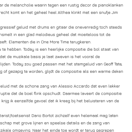
aar de melancholie waarin tegen een rustig decor de pianoklanken
recht komt en het geheel heel Althea klinkt met een snufje Jim
ressief geluid met drums en gitaar die onevenredig toch steeds
nsmelt in een glad melodieus geheel dat moeiteloos tot de
eft. Elementen die in One More Time terugkeren.
 te hebben. Today is een heerlijke compositie die bol staat van
dat de muzikale basis je laat zweven is het vooral de
lijden. Today zou goed passen met het stemgeluid van Geoff Tate,
g of gezapig te worden, glijdt de compositie als een warme deken
geluid met de schone zang van Alessio Accardo dat even lekker
uptie dat de boel flink opschudt. Daarmee laveert de compositie
rijg ik eenzelfde gevoel dat ik kreeg bij het beluisteren van de
tarist/toetsenist Dario Bortot zichzelf even helemaal mag laten
dschap met grove lijnen en speelse details en de zang van
uzikale omgeving. Naar het einde toe wordt er terug gegrepen