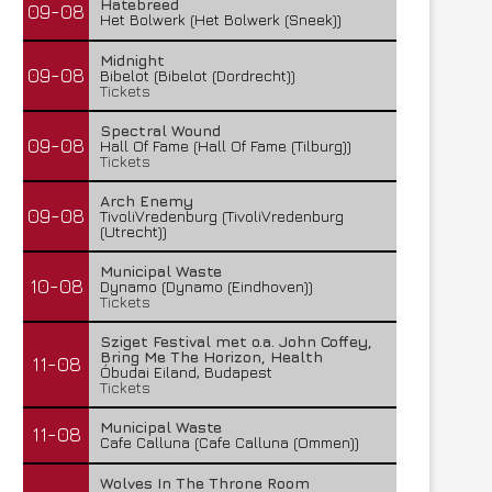
Hatebreed
09-08
Het Bolwerk (Het Bolwerk (Sneek))
Midnight
09-08
Bibelot (Bibelot (Dordrecht))
Tickets
Spectral Wound
09-08
Hall Of Fame (Hall Of Fame (Tilburg))
Tickets
Arch Enemy
09-08
TivoliVredenburg (TivoliVredenburg
(Utrecht))
Municipal Waste
10-08
Dynamo (Dynamo (Eindhoven))
Tickets
Sziget Festival met o.a. John Coffey,
Bring Me The Horizon, Health
11-08
Óbudai Eiland, Budapest
Tickets
Municipal Waste
11-08
Cafe Calluna (Cafe Calluna (Ommen))
Wolves In The Throne Room