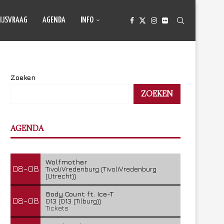
IJSVRAAG
AGENDA
INFO
Zoeken
ZOEKEN
AGENDA
Wolfmother
08-08
TivoliVredenburg (TivoliVredenburg
(Utrecht))
Body Count ft. Ice-T
08-08
013 (013 (Tilburg))
Tickets