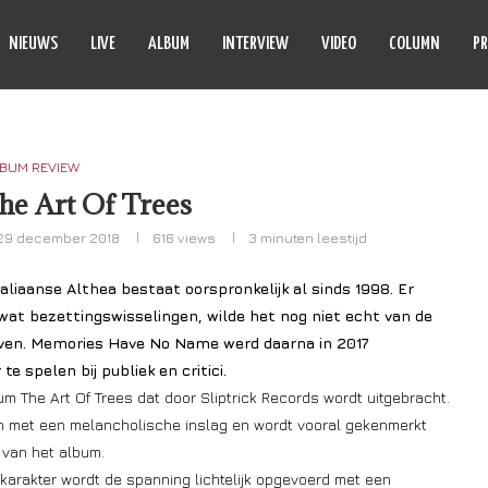
NIEUWS
LIVE
ALBUM
INTERVIEW
VIDEO
COLUMN
PR
BUM REVIEW
he Art Of Trees
29 december 2018
616
views
3 minuten leestijd
aliaanse Althea bestaat oorspronkelijk al sinds 1998. Er
t bezettingswisselingen, wilde het nog niet echt van de
even. Memories Have No Name werd daarna in 2017
e spelen bij publiek en critici.
bum The Art Of Trees dat door Sliptrick Records wordt uitgebracht.
en met een melancholische inslag en wordt vooral gekenmerkt
n van het album.
arakter wordt de spanning lichtelijk opgevoerd met een