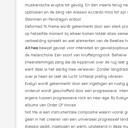
muzikanische eruptie tot gevolg. En dan ineens terug n
opbloeien en de zang van Alessio Accardo mooi tot zijn 
Steinman en Pendragon erdoor.
Deformed To Frame wordt gekenmerkt door een sterk prog
op hetzelfde moment bij elkaar komen totdat alles same
verbeelding spreekt en wat elementen van de Beatles he
Althea
bewijst gevoel voor intensiteit en gevoelsopbouw
de melancholie. Een soort van knuffelprogrock. Behalve 
(meerstemmige) zang die de kippenvel over de rug laat g
want daar is het aardig mee verweven. Zonder langdradi
over je heen en laat de lucht lichtelijk prettig vibreren.
Evelyn wordt gekenmerkt door een ingetogen en rustig 
onderuit wordt geschoffeld door een progressieve interr
ergens tussen progressieve rock en new-age. Bij Evelyn k
albums van Order Of Voices.
Not Me is een instrumentale compositie waarin vooral gi
gaan in het creëren van een universeel progressief lan
Alessio gedijt, ingetogen en warm, uitstekend in deze m