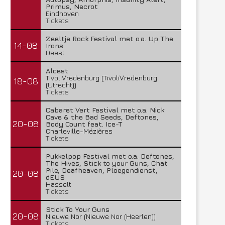
Primus, Necrot
Eindhoven
Tickets
Zeeltje Rock Festival met o.a. Up The
14-08
Irons
Deest
Alcest
TivoliVredenburg (TivoliVredenburg
18-08
(Utrecht))
Tickets
Cabaret Vert Festival met o.a. Nick
Cave & the Bad Seeds, Deftones,
20-08
Body Count feat. Ice-T
Charleville-Mézières
Tickets
Pukkelpop Festival met o.a. Deftones,
The Hives, Stick to your Guns, Chat
Pile, Deafheaven, Ploegendienst,
20-08
dEUS
Hasselt
Tickets
Lunatic Soul – Transition II
Boneripper – Radiant In
Stick To Your Guns
29 juli 2026
27 juli 2026
20-08
Nieuwe Nor (Nieuwe Nor (Heerlen))
Tickets