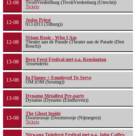
12-08
TivoliVredenburg (TivoliVredenburg (Utrecht))
Tickets
Judas Priest
12-08
013 (013 (Tilburg))
Ntjam Rosie - Who I Am
12-08
Theater aan de Parade (Theater aan de Parade (Den
Bosch))
Berg Feest Festival met o.a. Kensington
13-08
Tessenderlo
In Flames + Employed To Serve
13-08
OM (OM (Seraing))
Dynamo Metalfest Pre-party
13-08
Dynamo (Dynamo (Eindhoven))
The Ghost Inside
13-08
Doornroosje (Doornroosje (Nijmegen))
Tickets
Nirwana Tuinfeest Festival met o.a. John Coffey,