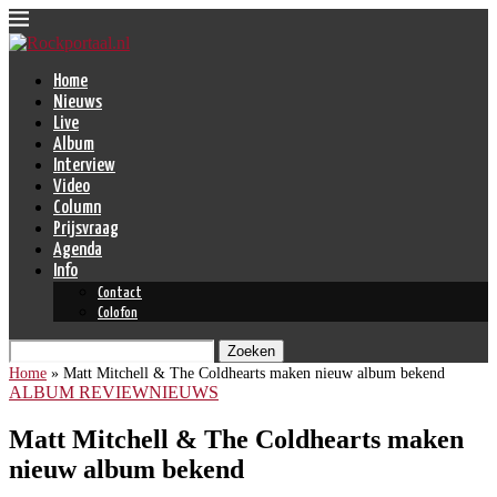
Home
Nieuws
Live
Album
Interview
Video
Column
Prijsvraag
Agenda
Info
Contact
Colofon
Zoeken
Home
»
Matt Mitchell & The Coldhearts maken nieuw album bekend
ALBUM REVIEW
NIEUWS
Matt Mitchell & The Coldhearts maken
nieuw album bekend