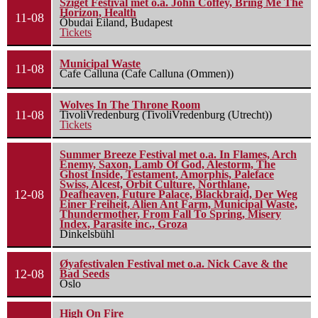
Sziget Festival met o.a. John Coffey, Bring Me The
Horizon, Health
11-08
Óbudai Eiland, Budapest
Tickets
Municipal Waste
11-08
Cafe Calluna (Cafe Calluna (Ommen))
Wolves In The Throne Room
11-08
TivoliVredenburg (TivoliVredenburg (Utrecht))
Tickets
Summer Breeze Festival met o.a. In Flames, Arch
Enemy, Saxon, Lamb Of God, Alestorm, The
Ghost Inside, Testament, Amorphis, Paleface
Swiss, Alcest, Orbit Culture, Northlane,
12-08
Deafheaven, Future Palace, Blackbraid, Der Weg
Einer Freiheit, Alien Ant Farm, Municipal Waste,
Thundermother, From Fall To Spring, Misery
Index, Parasite inc., Groza
Dinkelsbühl
Øyafestivalen Festival met o.a. Nick Cave & the
12-08
Bad Seeds
Oslo
High On Fire