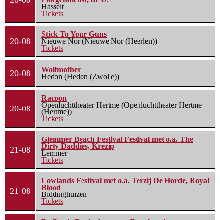
20-08
Hasselt
Tickets
Stick To Your Guns
20-08
Nieuwe Nor (Nieuwe Nor (Heerlen))
Tickets
Wolfmother
20-08
Hedon (Hedon (Zwolle))
Racoon
Openluchttheater Hertme (Openluchttheater Hertme
20-08
(Hertme))
Tickets
Glemmer Beach Festival Festival met o.a. The
Dirty Daddies, Krezip
21-08
Lemmer
Tickets
Lowlands Festival met o.a. Terzij De Horde, Royal
Blood
21-08
Biddinghuizen
Tickets