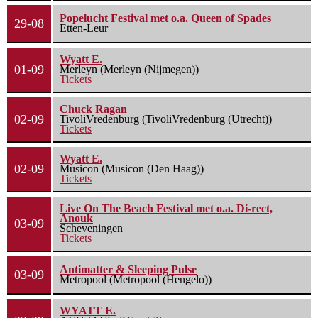
Popelucht Festival met o.a. Queen of Spades
29-08
Etten-Leur
Wyatt E.
01-09
Merleyn (Merleyn (Nijmegen))
Tickets
Chuck Ragan
02-09
TivoliVredenburg (TivoliVredenburg (Utrecht))
Tickets
Wyatt E.
02-09
Musicon (Musicon (Den Haag))
Tickets
Live On The Beach Festival met o.a. Di-rect,
Anouk
03-09
Scheveningen
Tickets
Antimatter & Sleeping Pulse
03-09
Metropool (Metropool (Hengelo))
WYATT E.