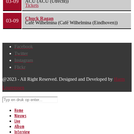
03-09
ACU (ACU (Utrecht))
Tickets
Chuck Ragan
03-09
Café Wilhelmina (Café Wilhelmina (Eindhoven))
Facebook
Twitter
Instagram
Flickr
@2023 - All Right Reserved. Designed and Developed by
Harm
Lourenssen
Home
Nieuws
Live
Album
Interview