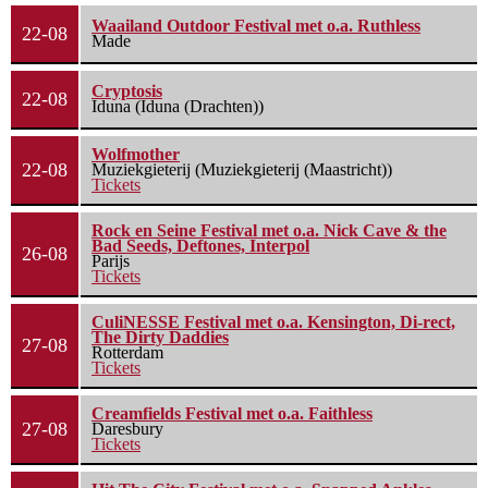
Waailand Outdoor Festival met o.a. Ruthless
22-08
Made
Cryptosis
22-08
Iduna (Iduna (Drachten))
Wolfmother
22-08
Muziekgieterij (Muziekgieterij (Maastricht))
Tickets
Rock en Seine Festival met o.a. Nick Cave & the
Bad Seeds, Deftones, Interpol
26-08
Parijs
Tickets
CuliNESSE Festival met o.a. Kensington, Di-rect,
The Dirty Daddies
27-08
Rotterdam
Tickets
Creamfields Festival met o.a. Faithless
27-08
Daresbury
Tickets