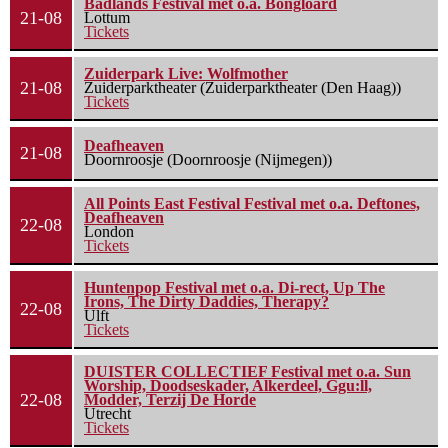
Badlands Festival met o.a. Bongloard
21-08
Lottum
Tickets
Zuiderpark Live: Wolfmother
21-08
Zuiderparktheater (Zuiderparktheater (Den Haag))
Tickets
Deafheaven
21-08
Doornroosje (Doornroosje (Nijmegen))
All Points East Festival Festival met o.a. Deftones,
Deafheaven
22-08
London
Tickets
Huntenpop Festival met o.a. Di-rect, Up The
Irons, The Dirty Daddies, Therapy?
22-08
Ulft
Tickets
DUISTER COLLECTIEF Festival met o.a. Sun
Worship, Doodseskader, Alkerdeel, Ggu:ll,
22-08
Modder, Terzij De Horde
Utrecht
Tickets