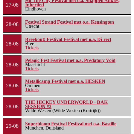
Hit The City Festival met o.a. Snapped Ankles,
27-08
Inherited
Eindhoven
Festival Strand Festival met o.a. Kensington
28-08
Utrecht
Breekout! Festival Festival met o.a. Di-rect
28-08
Bree
Tickets
Pelagic Fest Festival met o.a. Predatory Void
28-08
Maastricht
Tickets
Metallicamp Festival met o.a. HESKEN
28-08
Ommen
Tickets
THE HICKEY UNDERWORLD - DAK
28-08
SESSION #3
Wilde Westen (Wilde Westen (Kortrijk))
Superbloom Festival Festival met o.a. Bastille
29-08
Munchen, Duitsland