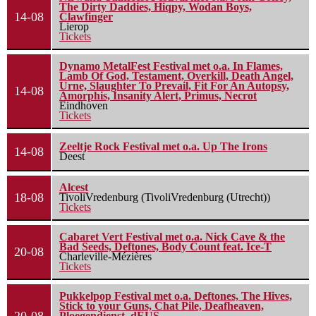
The Dirty Daddies, Hiqpy, Wodan Boys,
14-08
Clawfinger
Lierop
Tickets
Dynamo MetalFest Festival met o.a. In Flames,
Lamb Of God, Testament, Overkill, Death Angel,
Urne, Slaughter To Prevail, Fit For An Autopsy,
14-08
Amorphis, Insanity Alert, Primus, Necrot
Eindhoven
Tickets
Zeeltje Rock Festival met o.a. Up The Irons
14-08
Deest
Alcest
18-08
TivoliVredenburg (TivoliVredenburg (Utrecht))
Tickets
Cabaret Vert Festival met o.a. Nick Cave & the
Bad Seeds, Deftones, Body Count feat. Ice-T
20-08
Charleville-Mézières
Tickets
Pukkelpop Festival met o.a. Deftones, The Hives,
Stick to your Guns, Chat Pile, Deafheaven,
Ploegendienst, dEUS