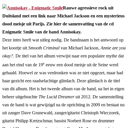
Rauwe agressieve rock uit
Duitsland met een link naar Michael Jackson en een mysterieus
dood meisje uit Parijs. Zie hier de samenvatting van de cd
Enigmatic Smile van de band Annisokay.
Deze intro heeft wat uitleg nodig. De bandnaam is het antwoord op
het koortje uit
Smooth Criminal
van Michael Jackson,
Annie are you
okay?
. De titel van het album verwijst naar een populaire mythe dat
e
aan het eind van de 19
eeuw een dood meisje uit de Seine werd
gehaald. Hoewel ze was verdronken was ze niet opgezet, maar had
haar gezicht een raadselachtige glimlach. Deze glimlach is de titel
van dit album. Het is het tweede album van de band, na het in eigen
beheer uitgebrachte
The Lucid Dreamer
uit 2012. De samenstelling
van de band is wat gewijzigd na de oprichting in 2009 en bestaat nu
uit zanger Dave Grunewald, zanger/gitarist Christoph Wieczorek,
gitarist Philipp Kretzschmar, bassist Norbert Rose en drummer