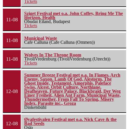
Tickets
Sziget Festival met o.a. John Coffey, Bring Me The
Horizon, Health
11-08
Óbudai Eiland, Budapest
Tickets
Municipal Waste
11-08
Cafe Calluna (Cafe Calluna (Ommen))
Wolves In The Throne Room
11-08
TivoliVredenburg (TivoliVredenburg (Utrecht))
Tickets
Summer Breeze Festival met o.a. In Flames, Arch
Enemy, Saxon, Lamb Of God, Alestorm, The
Ghost Inside, Testament, Amorphis, Paleface
Swiss, Alcest, Orbit Culture, Northlane,
12-08
Deafheaven, Future Palace, Blackbraid, Der Weg
Einer Freiheit, Alien Ant Farm, Municipal Waste,
Thundermother, From Fall To Spring, Misery
Index, Parasite inc., Groza
Dinkelsbühl
Øyafestivalen Festival met o.a. Nick Cave & the
12-08
Bad Seeds
Oslo