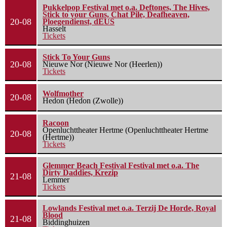
Pukkelpop Festival met o.a. Deftones, The Hives,
Stick to your Guns, Chat Pile, Deafheaven,
20-08
Ploegendienst, dEUS
Hasselt
Tickets
Stick To Your Guns
20-08
Nieuwe Nor (Nieuwe Nor (Heerlen))
Tickets
Wolfmother
20-08
Hedon (Hedon (Zwolle))
Racoon
Openluchttheater Hertme (Openluchttheater Hertme
20-08
(Hertme))
Tickets
Glemmer Beach Festival Festival met o.a. The
Dirty Daddies, Krezip
21-08
Lemmer
Tickets
Lowlands Festival met o.a. Terzij De Horde, Royal
Blood
21-08
Biddinghuizen