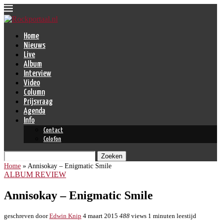
Home
Nieuws
Live
Album
Interview
Video
Column
Prijsvraag
Agenda
Info
Contact
Colofon
Zoeken
Home
»
Annisokay – Enigmatic Smile
ALBUM REVIEW
Annisokay – Enigmatic Smile
geschreven door
Edwin Knip
4 maart 2015
488
views
1 minuten leestijd