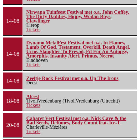
Nirwana Tuinfeest Festival met o.a. John Coffey,
The Dirty Daddies, Hiqpy, Wodan Boys,
14-08
Clawfinger
Lierop
Tickets
Dynamo MetalFest Festival met o.a. In Flames,
Lamb Of God, Testament, Overkill, Death Angel,
Urne, Slaughter To Prevail, Fit For An Autopsy,
14-08
Amorphis, Insanity Alert, Primus, Necrot
Eindhoven
Tickets
Zeeltje Rock Festival met o.a. Up The Irons
14-08
Deest
Alcest
18-08
TivoliVredenburg (TivoliVredenburg (Utrecht))
Tickets
Cabaret Vert Festival met o.a. Nick Cave & the
Bad Seeds, Deftones, Body Count feat. Ice-T
20-08
Charleville-Mézières
Tickets