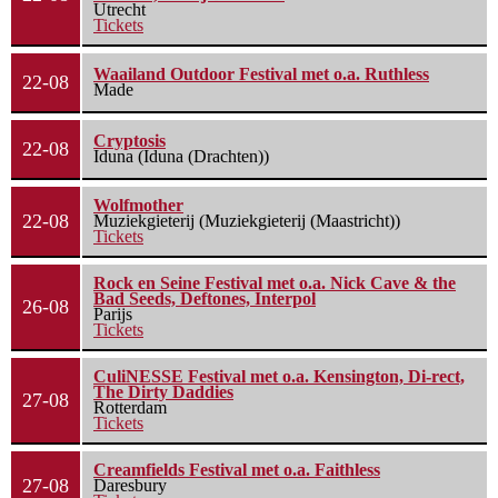
Utrecht
Tickets
Waailand Outdoor Festival met o.a. Ruthless
22-08
Made
Cryptosis
22-08
Iduna (Iduna (Drachten))
Wolfmother
22-08
Muziekgieterij (Muziekgieterij (Maastricht))
Tickets
Rock en Seine Festival met o.a. Nick Cave & the
Bad Seeds, Deftones, Interpol
26-08
Parijs
Tickets
CuliNESSE Festival met o.a. Kensington, Di-rect,
The Dirty Daddies
27-08
Rotterdam
Tickets
Creamfields Festival met o.a. Faithless
27-08
Daresbury