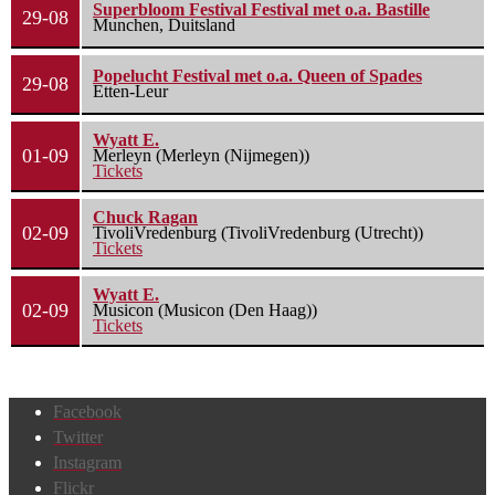
Superbloom Festival Festival met o.a. Bastille
29-08
Munchen, Duitsland
Popelucht Festival met o.a. Queen of Spades
29-08
Etten-Leur
Wyatt E.
01-09
Merleyn (Merleyn (Nijmegen))
Tickets
Chuck Ragan
02-09
TivoliVredenburg (TivoliVredenburg (Utrecht))
Tickets
Wyatt E.
02-09
Musicon (Musicon (Den Haag))
Tickets
Facebook
Twitter
Instagram
Flickr