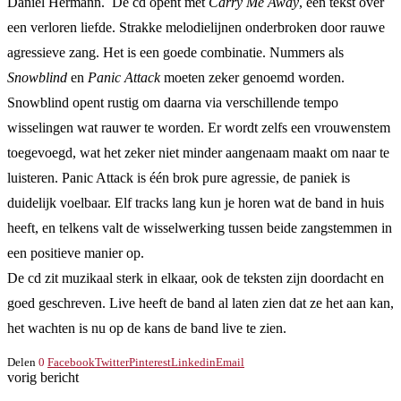
Daniel Hermann. De cd opent met
Carry Me Away
, een tekst over
een verloren liefde. Strakke melodielijnen onderbroken door rauwe
agressieve zang. Het is een goede combinatie. Nummers als
Snowblind
en
Panic Attack
moeten zeker genoemd worden.
Snowblind opent rustig om daarna via verschillende tempo
wisselingen wat rauwer te worden. Er wordt zelfs een vrouwenstem
toegevoegd, wat het zeker niet minder aangenaam maakt om naar te
luisteren. Panic Attack is één brok pure agressie, de paniek is
duidelijk voelbaar. Elf tracks lang kun je horen wat de band in huis
heeft, en telkens valt de wisselwerking tussen beide zangstemmen in
een positieve manier op.
De cd zit muzikaal sterk in elkaar, ook de teksten zijn doordacht en
goed geschreven. Live heeft de band al laten zien dat ze het aan kan,
het wachten is nu op de kans de band live te zien.
Delen
0
Facebook
Twitter
Pinterest
Linkedin
Email
vorig bericht