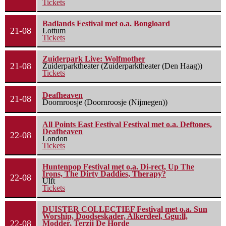
Tickets
Badlands Festival met o.a. Bongloard
21-08
Lottum
Tickets
Zuiderpark Live: Wolfmother
21-08
Zuiderparktheater (Zuiderparktheater (Den Haag))
Tickets
Deafheaven
21-08
Doornroosje (Doornroosje (Nijmegen))
All Points East Festival Festival met o.a. Deftones,
Deafheaven
22-08
London
Tickets
Huntenpop Festival met o.a. Di-rect, Up The
Irons, The Dirty Daddies, Therapy?
22-08
Ulft
Tickets
DUISTER COLLECTIEF Festival met o.a. Sun
Worship, Doodseskader, Alkerdeel, Ggu:ll,
22-08
Modder, Terzij De Horde