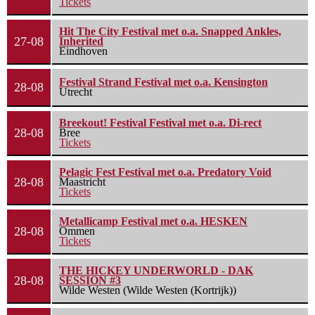
Tickets
Hit The City Festival met o.a. Snapped Ankles,
27-08
Inherited
Eindhoven
Festival Strand Festival met o.a. Kensington
28-08
Utrecht
Breekout! Festival Festival met o.a. Di-rect
28-08
Bree
Tickets
Pelagic Fest Festival met o.a. Predatory Void
28-08
Maastricht
Tickets
Metallicamp Festival met o.a. HESKEN
28-08
Ommen
Tickets
THE HICKEY UNDERWORLD - DAK
28-08
SESSION #3
Wilde Westen (Wilde Westen (Kortrijk))