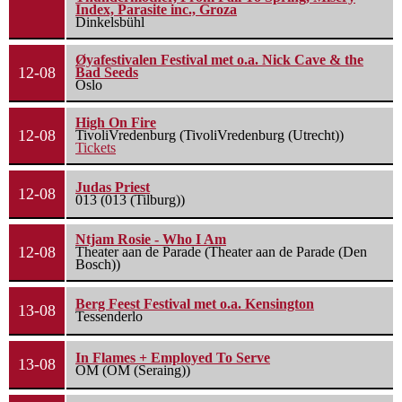
Index, Parasite inc., Groza
Dinkelsbühl
Øyafestivalen Festival met o.a. Nick Cave & the
12-08
Bad Seeds
Oslo
High On Fire
12-08
TivoliVredenburg (TivoliVredenburg (Utrecht))
Tickets
Judas Priest
12-08
013 (013 (Tilburg))
Ntjam Rosie - Who I Am
12-08
Theater aan de Parade (Theater aan de Parade (Den
Bosch))
Berg Feest Festival met o.a. Kensington
13-08
Tessenderlo
In Flames + Employed To Serve
13-08
OM (OM (Seraing))