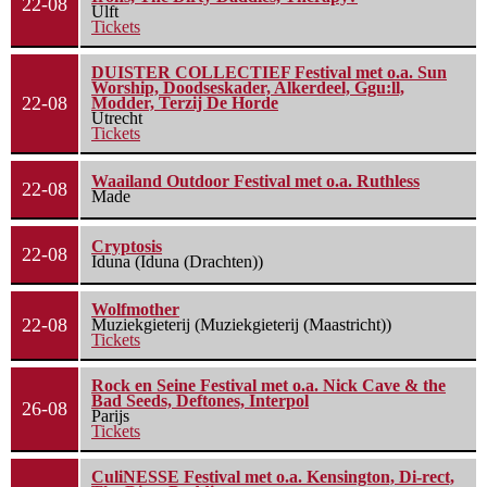
22-08
Ulft
Tickets
DUISTER COLLECTIEF Festival met o.a. Sun
Worship, Doodseskader, Alkerdeel, Ggu:ll,
22-08
Modder, Terzij De Horde
Utrecht
Tickets
Waailand Outdoor Festival met o.a. Ruthless
22-08
Made
Cryptosis
22-08
Iduna (Iduna (Drachten))
Wolfmother
22-08
Muziekgieterij (Muziekgieterij (Maastricht))
Tickets
Rock en Seine Festival met o.a. Nick Cave & the
Bad Seeds, Deftones, Interpol
26-08
Parijs
Tickets
CuliNESSE Festival met o.a. Kensington, Di-rect,