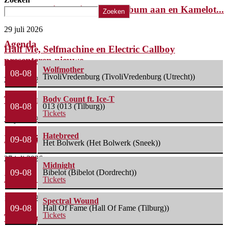
Tony Iommi kondigt nieuw album aan en Kamelot...
Zoeken
29 juli 2026
Agenda
Half Me, Selfmachine en Electric Callboy
presenteren nieuwe...
Wolfmother
08-08
TivoliVredenburg (TivoliVredenburg (Utrecht))
29 juli 2026
Temic brengt nieuwe single uit
Body Count ft. Ice-T
08-08
013 (013 (Tilburg))
Tickets
28 juli 2026
Hatebreed
Insomnium brengt nieuwe single uit
09-08
Het Bolwerk (Het Bolwerk (Sneek))
27 juli 2026
Midnight
09-08
Bibelot (Bibelot (Dordrecht))
Xskull8 lanceert nieuwe single
Tickets
17 juli 2026
Spectral Wound
09-08
Hall Of Fame (Hall Of Fame (Tilburg))
Tickets
Twee video’s die je moet zien/horen