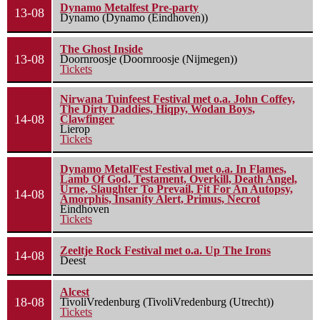
Dynamo Metalfest Pre-party
13-08
Dynamo (Dynamo (Eindhoven))
The Ghost Inside
13-08
Doornroosje (Doornroosje (Nijmegen))
Tickets
Nirwana Tuinfeest Festival met o.a. John Coffey,
The Dirty Daddies, Hiqpy, Wodan Boys,
14-08
Clawfinger
Lierop
Tickets
Dynamo MetalFest Festival met o.a. In Flames,
Lamb Of God, Testament, Overkill, Death Angel,
Urne, Slaughter To Prevail, Fit For An Autopsy,
14-08
Amorphis, Insanity Alert, Primus, Necrot
Eindhoven
Tickets
Zeeltje Rock Festival met o.a. Up The Irons
14-08
Deest
Alcest
18-08
TivoliVredenburg (TivoliVredenburg (Utrecht))
Tickets