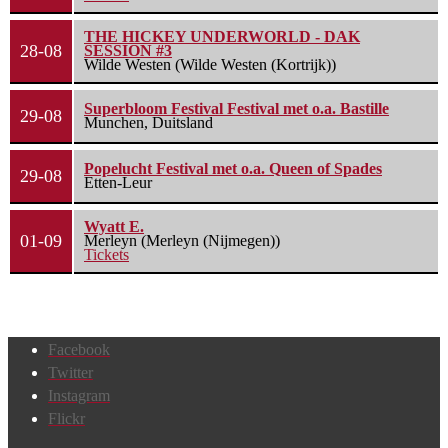
THE HICKEY UNDERWORLD - DAK
28-08
SESSION #3
Wilde Westen (Wilde Westen (Kortrijk))
Superbloom Festival Festival met o.a. Bastille
29-08
Munchen, Duitsland
Popelucht Festival met o.a. Queen of Spades
29-08
Etten-Leur
Wyatt E.
01-09
Merleyn (Merleyn (Nijmegen))
Tickets
Facebook
Twitter
Instagram
Flickr