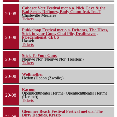
Cabaret Vert Festival met o.a. Nick Cave & the
Bad Seeds, Deftones, Body Count feat. Ice-T
20-08
Charleville-Mézières
Tickets
Pukkelpop Festival met o.a. Deftones, The Hives,
Stick to your Guns, Chat Pile, Deafheaven,
20-08
Ploegendienst, dEUS
Hasselt
Tickets
Stick To Your Guns
20-08
Nieuwe Nor (Nieuwe Nor (Heerlen))
Tickets
Wolfmother
20-08
Hedon (Hedon (Zwolle))
Racoon
Openluchttheater Hertme (Openluchttheater Hertme
20-08
(Hertme))
Tickets
Glemmer Beach Festival Festival met o.a. The
Dirty Daddies, Krezip