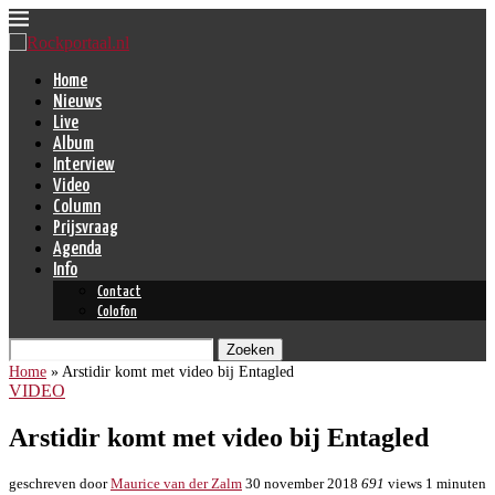
Home
Nieuws
Live
Album
Interview
Video
Column
Prijsvraag
Agenda
Info
Contact
Colofon
Zoeken
Home
»
Arstidir komt met video bij Entagled
VIDEO
Arstidir komt met video bij Entagled
geschreven door
Maurice van der Zalm
30 november 2018
691
views
1 minuten