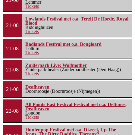
21-08
Lemmer
Tickets
Lowlands Festival met o.a. Terzij De Horde, Royal
Blood
21-08
Biddinghuizen
Tickets
Badlands Festival met o.a. Bongloard
21-08
Lottum
Tickets
Zuiderpark Live: Wolfmother
21-08
Zuiderparktheater (Zuiderparktheater (Den Haag))
Tickets
Deafheaven
21-08
Doornroosje (Doornroosje (Nijmegen))
All Points East Festival Festival met o.a. Deftones,
Deafheaven
22-08
London
Tickets
Huntenpop Festival met o.a. Di-rect, Up The
Irons, The Dirty Daddies, Therapy?