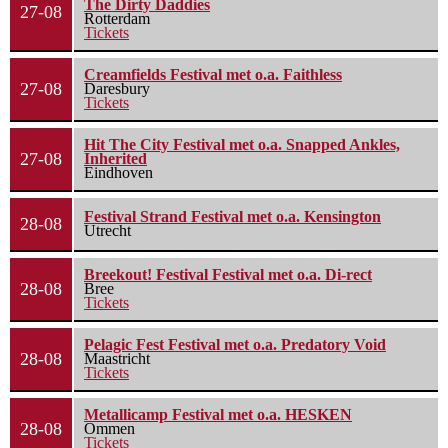
The Dirty Daddies
27-08
Rotterdam
Tickets
Creamfields Festival met o.a. Faithless
27-08
Daresbury
Tickets
Hit The City Festival met o.a. Snapped Ankles,
27-08
Inherited
Eindhoven
Festival Strand Festival met o.a. Kensington
28-08
Utrecht
Breekout! Festival Festival met o.a. Di-rect
28-08
Bree
Tickets
Pelagic Fest Festival met o.a. Predatory Void
28-08
Maastricht
Tickets
Metallicamp Festival met o.a. HESKEN
28-08
Ommen
Tickets